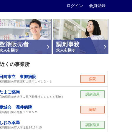
ログイン
会員登録
近くの事業所
日向市立 東郷病院
病院
宮崎県日向市東郷町山陰丙１４１２－１
たまご薬局
調剤薬局
宮崎県日向市大字塩見字乳母神１１６４５番地４
慶城会 瀧井病院
病院
宮崎県日向市塩見１１６５２
しおみ薬局
調剤薬局
宮崎県日向市大字塩見14164-10