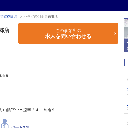
共栄調剤薬局
ハラダ調剤薬局東郷店
郷店
この事業所の
求人を問い合わせる
番地９
町山陰字中水流辛２４１番地９
パート2名