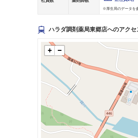
社員数
薬剤師数
※厚生局のデータを
ハラダ調剤薬局東郷店へのアクセ
+
−