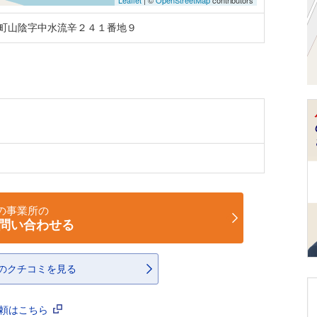
Leaflet
| ©
OpenStreetMap
contributors
町山陰字中水流辛２４１番地９
の事業所の
問い合わせる
のクチコミを見る
依頼はこちら