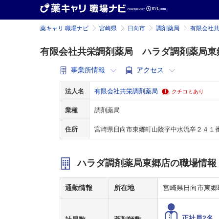
薬キャリ 職場ナビ
宮崎県
日向市
調剤薬局
有限会社
有限会社共栄調剤薬局 ハラダ調剤薬局東
事業所情報
アクセス
法人名
有限会社共栄調剤薬局
クチコミあり
業種
調剤薬局
住所
宮崎県日向市東郷町山陰字中水流辛２４１
ハラダ調剤薬局東郷店の職場情報
通勤情報
所在地
宮崎県日向市東郷
正社員2名