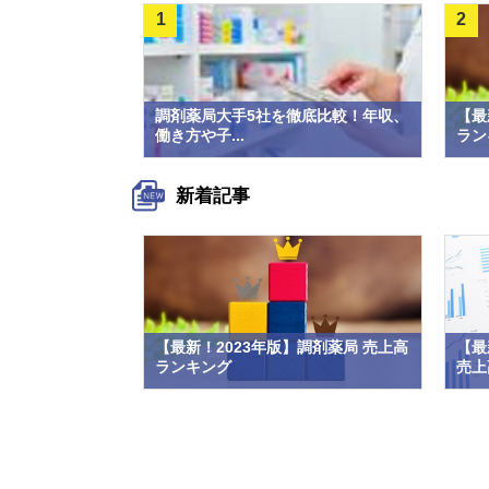
1
2
調剤薬局大手5社を徹底比較！年収、
【最
働き方や子...
ラン
新着記事
【最新！2023年版】調剤薬局 売上高
【最
ランキング
売上高