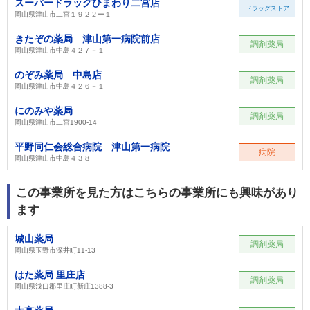
スーパードラッグひまわり二宮店
ドラッグストア
岡山県津山市二宮１９２２ー１
きたぞの薬局 津山第一病院前店
調剤薬局
岡山県津山市中島４２７－１
のぞみ薬局 中島店
調剤薬局
岡山県津山市中島４２６－１
にのみや薬局
調剤薬局
岡山県津山市二宮1900-14
平野同仁会総合病院 津山第一病院
病院
岡山県津山市中島４３８
この事業所を見た方はこちらの事業所にも興味があり
ます
城山薬局
調剤薬局
岡山県玉野市深井町11‐13
はた薬局 里庄店
調剤薬局
岡山県浅口郡里庄町新庄1388-3