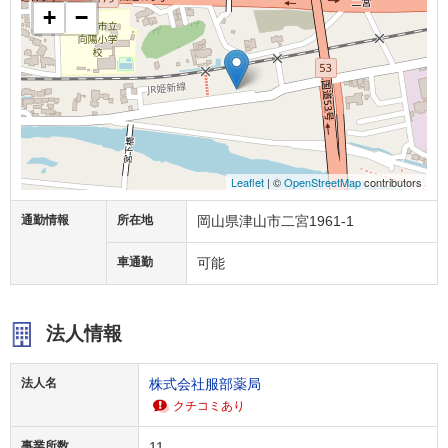
+
−
Leaflet
| ©
OpenStreetMap
contributors
通勤情報
所在地
岡山県津山市二宮1961-1
車通勤
可能
法人情報
法人名
株式会社服部薬局
クチコミあり
事業所数
11