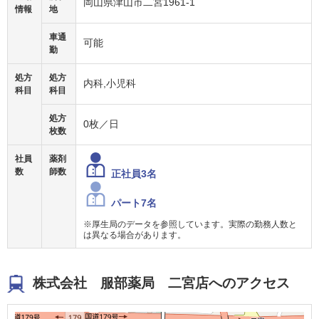
岡山県津山市二宮1961-1
情報
地
車通
可能
勤
処方
処方
内科,小児科
科目
科目
処方
0枚／日
枚数
社員
薬剤
数
師数
正社員3名
パート7名
※厚生局のデータを参照しています。実際の勤務人数と
は異なる場合があります。
株式会社 服部薬局 二宮店へのアクセス