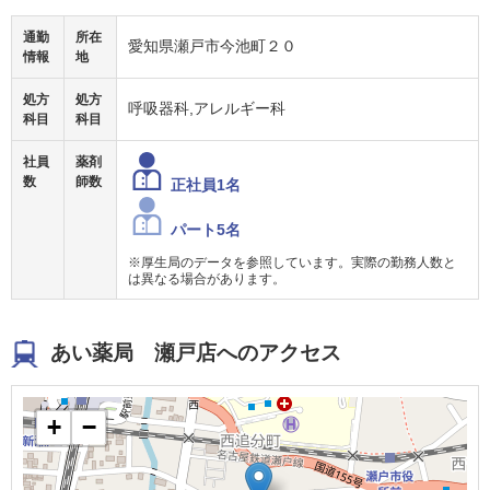
通勤
所在
愛知県瀬戸市今池町２０
情報
地
処方
処方
呼吸器科,アレルギー科
科目
科目
社員
薬剤
数
師数
正社員1名
パート5名
※厚生局のデータを参照しています。実際の勤務人数と
は異なる場合があります。
あい薬局 瀬戸店へのアクセス
+
−