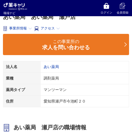
薬キャリ 職場ナビ
愛知県
瀬戸市
調剤薬局
あい薬局
あい薬局 瀬戸店
ログイン
会員登録
職場ナビ
あい薬局 あい薬局 瀬戸店
事業所情報
アクセス
この事業所の
求人を問い合わせる
法人名
あい薬局
業種
調剤薬局
薬局タイプ
マンツーマン
住所
愛知県瀬戸市今池町２０
あい薬局 瀬戸店の職場情報