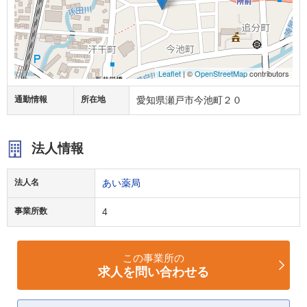
Leaflet
| ©
OpenStreetMap
contributors
通勤情報
所在地
愛知県瀬戸市今池町２０
法人情報
法人名
あい薬局
事業所数
4
この事業所の
求人を問い合わせる