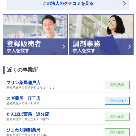
この法人のクチコミを見る
近くの事業所
マリン薬局瀬戸店
調剤薬局
愛知県瀬戸市西追分町１６１－２２
スギ薬局 汗干店
ドラッグストア
愛知県瀬戸市汗干町６０
たんぽぽ薬局 追分店
調剤薬局
愛知県瀬戸市西追分町161番25
ひまわり調剤薬局
調剤薬局
愛知県瀬戸市西追分町161-34