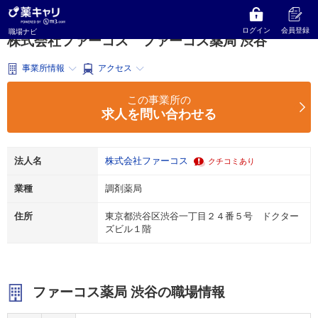
薬キャリ 職場ナビ
東京都
渋谷区
調剤薬局
株式会社ファーコス
ファーコス薬局 渋谷
ログイン
会員登録
職場ナビ
株式会社ファーコス ファーコス薬局 渋谷
事業所情報
アクセス
この事業所の
求人を問い合わせる
法人名
株式会社ファーコス
クチコミあり
業種
調剤薬局
住所
東京都渋谷区渋谷一丁目２４番５号 ドクター
ズビル１階
ファーコス薬局 渋谷の職場情報