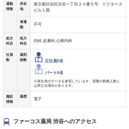
通勤
所在
東京都渋谷区渋谷一丁目２４番５号 ドクターズ
情報
地
ビル１階
車通
不可
勤
処方
処方
内科,皮膚科,心療内科
科目
科目
社員
薬剤
数
師数
正社員5名
パート6名
※厚生局のデータを参照しています。実際の勤務人数と
は異なる場合があります。
施設
薬歴
電子
情報
ファーコス薬局 渋谷へのアクセス