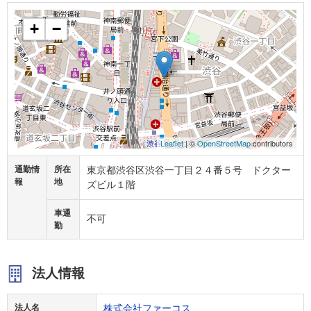
+
−
Leaflet
| ©
OpenStreetMap
contributors
通勤情
所在
東京都渋谷区渋谷一丁目２４番５号 ドクター
報
地
ズビル１階
車通
不可
勤
法人情報
法人名
株式会社ファーコス