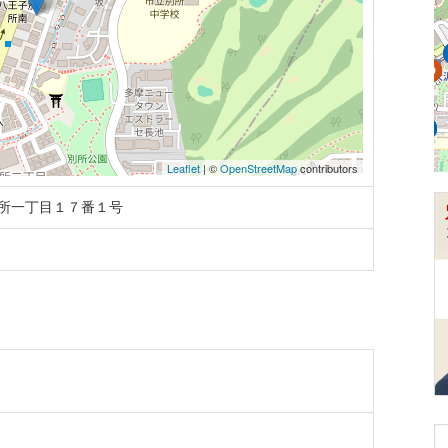
Leaflet
| ©
OpenStreetMap
contributors
所一丁目１７番１号