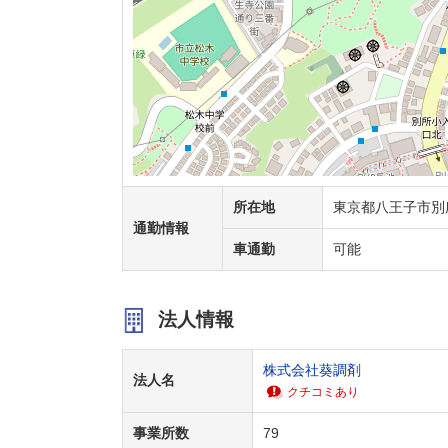
所在地
東京都八王子市別
通勤情報
車通勤
可能
法人情報
株式会社葵調剤
法人名
クチコミあり
事業所数
79