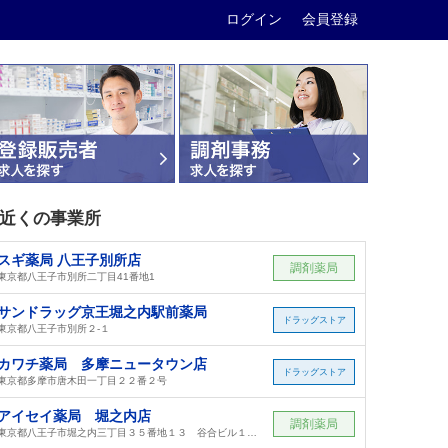
ログイン
会員登録
近くの事業所
スギ薬局 八王子別所店
調剤薬局
東京都八王子市別所二丁目41番地1
サンドラッグ京王堀之内駅前薬局
ドラッグストア
東京都八王子市別所２-１
カワチ薬局 多摩ニュータウン店
ドラッグストア
東京都多摩市唐木田一丁目２２番２号
アイセイ薬局 堀之内店
調剤薬局
東京都八王子市堀之内三丁目３５番地１３ 谷合ビル１０１