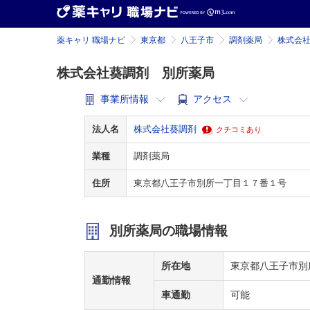
薬キャリ 職場ナビ
東京都
八王子市
調剤薬局
株式会
株式会社葵調剤 別所薬局
事業所情報
アクセス
法人名
株式会社葵調剤
クチコミあり
業種
調剤薬局
住所
東京都八王子市別所一丁目１７番１号
別所薬局の職場情報
所在地
東京都八王子市別
通勤情報
車通勤
可能