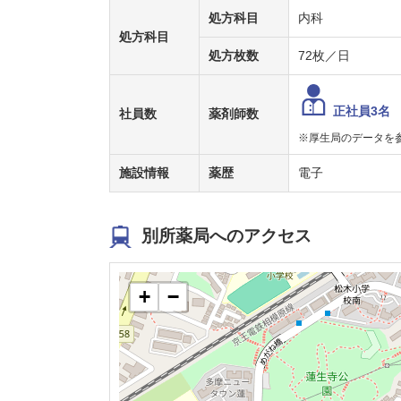
処方科目
内科
処方科目
処方枚数
72枚／日
正社員3名
社員数
薬剤師数
※厚生局のデータを
施設情報
薬歴
電子
別所薬局へのアクセス
+
−