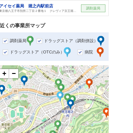
アイセイ薬局 堀之内駅前店
調剤薬局
東京都八王子市別所二丁目２番地１ クレヴィア京王堀之内パークナードⅡ１階
近くの事業所マップ
調剤薬局
ドラッグストア（調剤併設）
ドラッグストア（OTCのみ）
病院
+
−