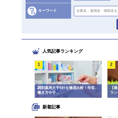
キーワード
人気記事ランキング
1
2
調剤薬局大手5社を徹底比較！年収、
【最
働き方や子...
ラン
新着記事