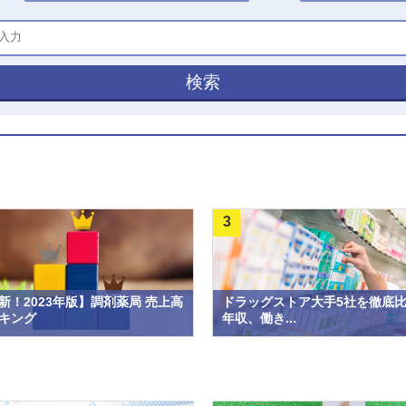
検索
3
新！2023年版】調剤薬局 売上高
ドラッグストア大手5社を徹底
キング
年収、働き...