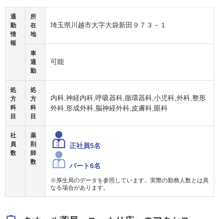
通
所
埼玉県川越市大字大袋新田９７３－１
勤
在
情
地
報
車
可能
通
勤
処
処
内科,神経内科,呼吸器科,循環器科,小児科,外科,整形
方
方
科
科
外科,形成外科,脳神経外科,皮膚科,眼科
目
目
社
薬
員
剤
正社員5名
数
師
数
パート6名
※厚生局のデータを参照しています。実際の勤務人数とは異
なる場合があります。