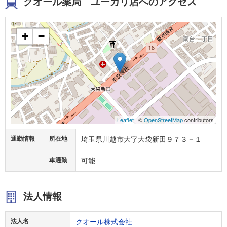
クオール薬局 ユーカリ店へのアクセス
+
−
Leaflet
| ©
OpenStreetMap
contributors
通勤情報
所在地
埼玉県川越市大字大袋新田９７３－１
車通勤
可能
法人情報
法人名
クオール株式会社