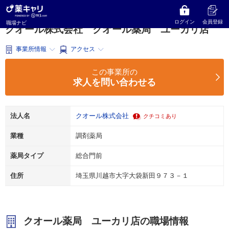
薬キャリ 職場ナビ
埼玉県
川越市
調剤薬局
クオール株式会社
クオール薬局 ユーカリ店
ログイン
会員登録
職場ナビ
クオール株式会社 クオール薬局 ユーカリ店
事業所情報
アクセス
この事業所の
求人を問い合わせる
法人名
クオール株式会社
クチコミあり
業種
調剤薬局
薬局タイプ
総合門前
住所
埼玉県川越市大字大袋新田９７３－１
クオール薬局 ユーカリ店の職場情報