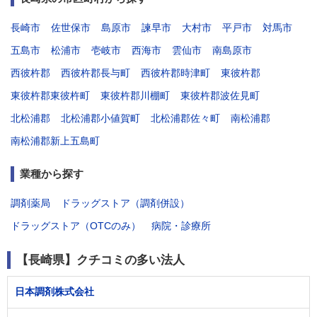
長崎市
佐世保市
島原市
諫早市
大村市
平戸市
対馬市
五島市
松浦市
壱岐市
西海市
雲仙市
南島原市
西彼杵郡
西彼杵郡長与町
西彼杵郡時津町
東彼杵郡
東彼杵郡東彼杵町
東彼杵郡川棚町
東彼杵郡波佐見町
北松浦郡
北松浦郡小値賀町
北松浦郡佐々町
南松浦郡
南松浦郡新上五島町
業種から探す
調剤薬局
ドラッグストア（調剤併設）
ドラッグストア（OTCのみ）
病院・診療所
【長崎県】クチコミの多い法人
日本調剤株式会社