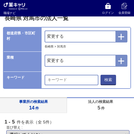
薬キャリ 職場ナビ
法人検索
長崎県
対馬市の法人一覧
ログイン
会員登録
職場ナビ
長崎県 対馬市の法人一覧
都道府県・市区町
変更する
村
長崎県 > 対馬市
業種
変更する
キーワード
検索
事業所の検索結果
法人の検索結果
14
5
件
件
1 - 5
件を表示（全 5件）
並び替え :