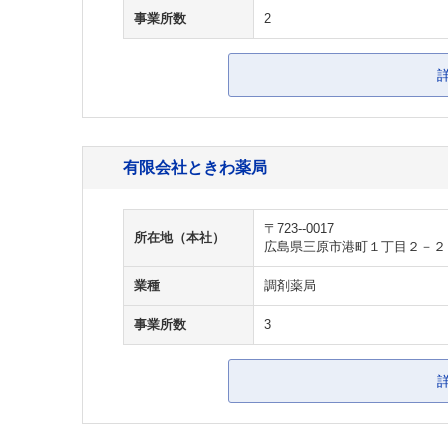
事業所数
2
有限会社ときわ薬局
〒723--0017
所在地（本社）
広島県三原市港町１丁目２－２
業種
調剤薬局
事業所数
3