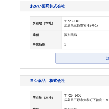
あおい薬局株式会社
〒723--0016
所在地（本社）
広島県三原市宮沖2-6-17
業種
調剤薬局
事業所数
1
ヨシ薬品 株式会社
〒729--1406
所在地（本社）
広島県三原市大和町下徳良１８