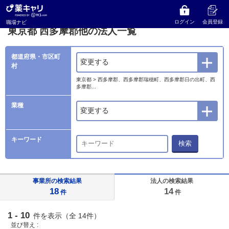
薬キャリ 職場ナビ
法人検索
東京都
西多摩郡他の法人一覧
ログイン
会員登録
職場ナビ
東京都 西多摩郡他の法人一覧
都道府県・市区町
変更する
村
東京都 > 西多摩郡、西多摩郡瑞穂町、西多摩郡日の出町、西
多摩郡...
業種
変更する
キーワード
検索
事業所の検索結果
法人の検索結果
18
14
件
件
1 - 10
件を表示（全 14件）
並び替え :