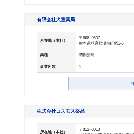
有限会社犬童薬局
〒868--0607
所在地（本社）
熊本県球磨郡湯前町952-8
業種
調剤薬局
事業所数
1
株式会社コスモス薬品
〒812--0013
所在地（本社）