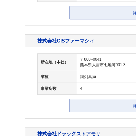
株式会社CISファーマシィ
〒868--0041
所在地（本社）
熊本県人吉市七地町901-3
業種
調剤薬局
事業所数
4
株式会社ドラッグストアモリ