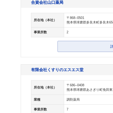
合資会社山口薬局
〒868--0501
所在地（本社）
熊本県球磨郡多良木町多良木65
事業所数
2
有限会社くすりのエスエス堂
〒686--0408
所在地（本社）
熊本県球磨郡あさぎり町免田東19
業種
調剤薬局
事業所数
7