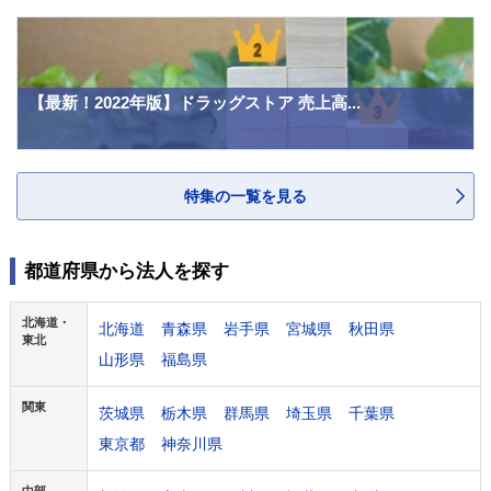
【最新！2022年版】ドラッグストア 売上高...
特集の一覧を見る
都道府県から法人を探す
北海道・
北海道
青森県
岩手県
宮城県
秋田県
東北
山形県
福島県
関東
茨城県
栃木県
群馬県
埼玉県
千葉県
東京都
神奈川県
中部