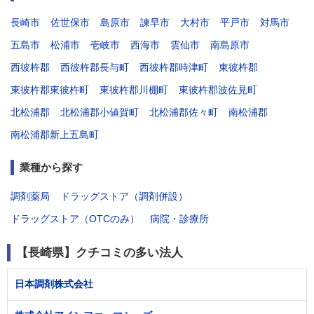
長崎市
佐世保市
島原市
諫早市
大村市
平戸市
対馬市
五島市
松浦市
壱岐市
西海市
雲仙市
南島原市
西彼杵郡
西彼杵郡長与町
西彼杵郡時津町
東彼杵郡
東彼杵郡東彼杵町
東彼杵郡川棚町
東彼杵郡波佐見町
北松浦郡
北松浦郡小値賀町
北松浦郡佐々町
南松浦郡
南松浦郡新上五島町
業種から探す
調剤薬局
ドラッグストア（調剤併設）
ドラッグストア（OTCのみ）
病院・診療所
【長崎県】クチコミの多い法人
日本調剤株式会社