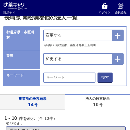
薬キャリ 職場ナビ
法人検索
長崎県
南松浦郡他の法人一覧
ログイン
会員登録
職場ナビ
長崎県 南松浦郡他の法人一覧
都道府県・市区町
変更する
村
長崎県 > 南松浦郡、南松浦郡新上五島町
業種
変更する
キーワード
検索
事業所の検索結果
法人の検索結果
14
10
件
件
1 - 10
件を表示（全 10件）
並び替え :