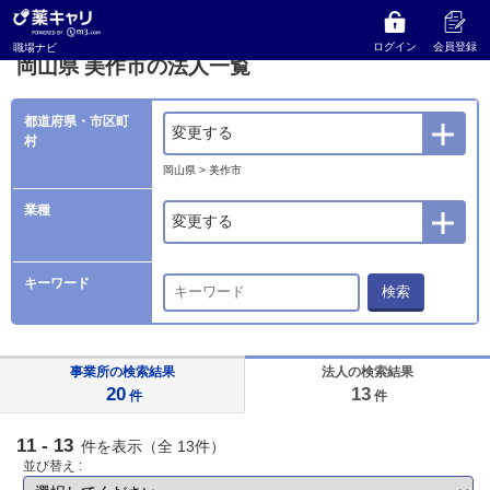
薬キャリ 職場ナビ
法人検索
岡山県
美作市の法人一覧
ログイン
会員登録
職場ナビ
岡山県 美作市の法人一覧
都道府県・市区町
変更する
村
岡山県 > 美作市
業種
変更する
キーワード
検索
事業所の検索結果
法人の検索結果
20
13
件
件
11 - 13
件を表示（全 13件）
並び替え :