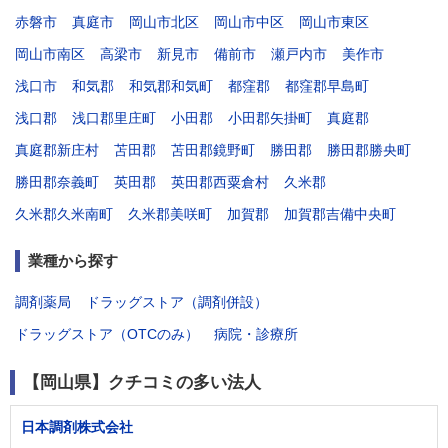
赤磐市
真庭市
岡山市北区
岡山市中区
岡山市東区
岡山市南区
高梁市
新見市
備前市
瀬戸内市
美作市
浅口市
和気郡
和気郡和気町
都窪郡
都窪郡早島町
浅口郡
浅口郡里庄町
小田郡
小田郡矢掛町
真庭郡
真庭郡新庄村
苫田郡
苫田郡鏡野町
勝田郡
勝田郡勝央町
勝田郡奈義町
英田郡
英田郡西粟倉村
久米郡
久米郡久米南町
久米郡美咲町
加賀郡
加賀郡吉備中央町
業種から探す
調剤薬局
ドラッグストア（調剤併設）
ドラッグストア（OTCのみ）
病院・診療所
【岡山県】クチコミの多い法人
日本調剤株式会社