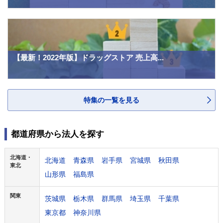
【最新！2022年版】ドラッグストア 売上高...
特集の一覧を見る
都道府県から法人を探す
北海道・
北海道
青森県
岩手県
宮城県
秋田県
東北
山形県
福島県
関東
茨城県
栃木県
群馬県
埼玉県
千葉県
東京都
神奈川県