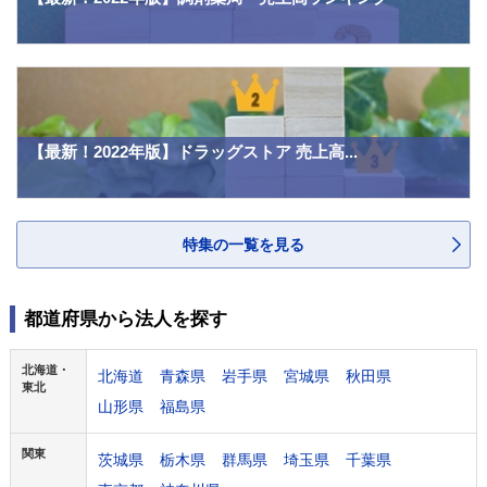
【最新！2022年版】ドラッグストア 売上高...
特集の一覧を見る
都道府県から法人を探す
北海道・
北海道
青森県
岩手県
宮城県
秋田県
東北
山形県
福島県
関東
茨城県
栃木県
群馬県
埼玉県
千葉県