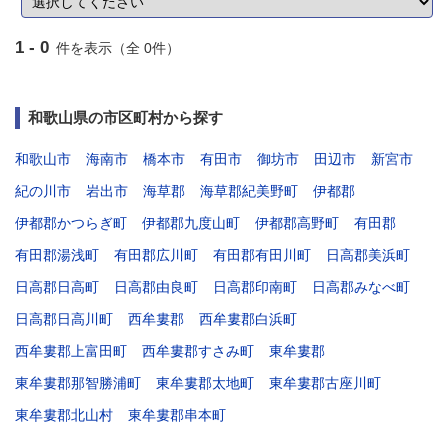
1 - 0
件を表示（全 0件）
和歌山県の市区町村から探す
和歌山市
海南市
橋本市
有田市
御坊市
田辺市
新宮市
紀の川市
岩出市
海草郡
海草郡紀美野町
伊都郡
伊都郡かつらぎ町
伊都郡九度山町
伊都郡高野町
有田郡
有田郡湯浅町
有田郡広川町
有田郡有田川町
日高郡美浜町
日高郡日高町
日高郡由良町
日高郡印南町
日高郡みなべ町
日高郡日高川町
西牟婁郡
西牟婁郡白浜町
西牟婁郡上富田町
西牟婁郡すさみ町
東牟婁郡
東牟婁郡那智勝浦町
東牟婁郡太地町
東牟婁郡古座川町
東牟婁郡北山村
東牟婁郡串本町