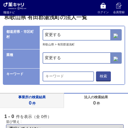
薬キャリ 職場ナビ
法人検索
和歌山県
有田郡湯浅町の法人一覧
ログイン
会員登録
職場ナビ
和歌山県 有田郡湯浅町の法人一覧
都道府県・市区町
変更する
村
和歌山県 > 有田郡湯浅町
業種
変更する
キーワード
検索
事業所の検索結果
法人の検索結果
0
0
件
件
1 - 0
件を表示（全 0件）
並び替え :