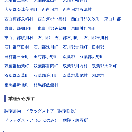
大沼郡三島町
大沼郡金山町
大沼郡昭和村
大沼郡会津美里町
西白河郡
西白河郡西郷村
西白河郡泉崎村
西白河郡中島村
西白河郡矢吹町
東白川郡
東白川郡棚倉町
東白川郡矢祭町
東白川郡塙町
東白川郡鮫川村
石川郡
石川郡石川町
石川郡玉川村
石川郡平田村
石川郡浅川町
石川郡古殿町
田村郡
田村郡三春町
田村郡小野町
双葉郡
双葉郡広野町
双葉郡楢葉町
双葉郡富岡町
双葉郡川内村
双葉郡大熊町
双葉郡双葉町
双葉郡浪江町
双葉郡葛尾村
相馬郡
相馬郡新地町
相馬郡飯舘村
業種から探す
調剤薬局
ドラッグストア（調剤併設）
ドラッグストア（OTCのみ）
病院・診療所