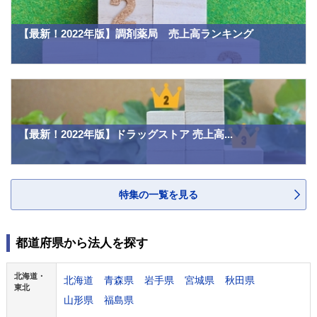
【最新！2022年版】調剤薬局 売上高ランキング
【最新！2022年版】ドラッグストア 売上高...
特集の一覧を見る
都道府県から法人を探す
北海道・
北海道
青森県
岩手県
宮城県
秋田県
東北
山形県
福島県