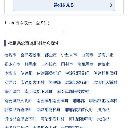
詳細を見る
1 - 5
件を表示（全 5件）
1
福島県の市区町村から探す
福島市
会津若松市
郡山市
いわき市
白河市
須賀川市
喜多方市
相馬市
二本松市
田村市
南相馬市
伊達市
本宮市
伊達郡
伊達郡桑折町
伊達郡国見町
伊達郡川俣町
安達郡
安達郡大玉村
岩瀬郡
岩瀬郡鏡石町
岩瀬郡天栄村
南会津郡
南会津郡下郷町
南会津郡檜枝岐村
南会津郡只見町
南会津郡南会津町
耶麻郡
耶麻郡北塩原村
耶麻郡西会津町
耶麻郡磐梯町
耶麻郡猪苗代町
河沼郡
河沼郡会津坂下町
河沼郡湯川村
河沼郡柳津町
大沼郡