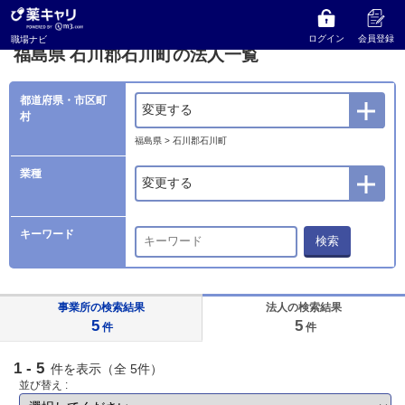
薬キャリ 職場ナビ
法人検索
福島県
石川郡石川町の法人一覧
ログイン
会員登録
職場ナビ
福島県 石川郡石川町の法人一覧
都道府県・市区町
変更する
村
福島県 > 石川郡石川町
業種
変更する
キーワード
検索
事業所の検索結果
法人の検索結果
5
5
件
件
1 - 5
件を表示（全 5件）
並び替え :