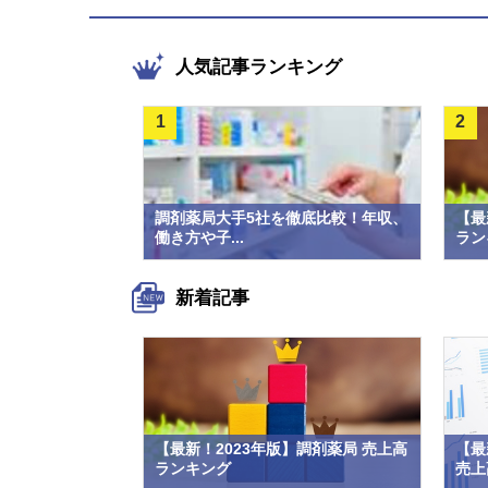
人気記事ランキング
1
2
調剤薬局大手5社を徹底比較！年収、
【最
働き方や子...
ラン
新着記事
【最新！2023年版】調剤薬局 売上高
【最
ランキング
売上高