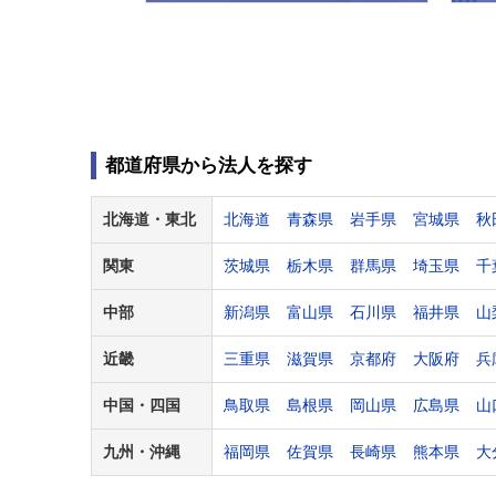
都道府県から法人を探す
北海道・
東北
北海道
青森県
岩手県
宮城県
秋
関東
茨城県
栃木県
群馬県
埼玉県
千
中部
新潟県
富山県
石川県
福井県
山
近畿
三重県
滋賀県
京都府
大阪府
兵
中国・
四国
鳥取県
島根県
岡山県
広島県
山
九州・
沖縄
福岡県
佐賀県
長崎県
熊本県
大