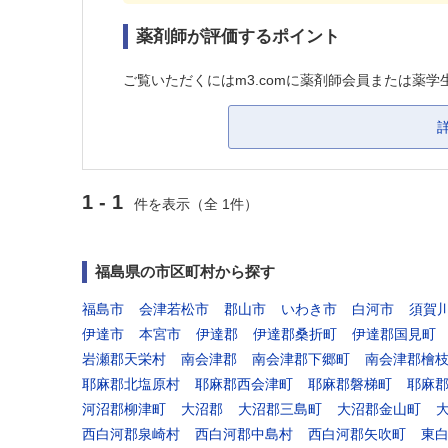
薬剤師が評価するポイント
ご覧いただくにはm3.comに薬剤師会員または薬学
1 - 1
件を表示（全 1件）
福島県の市区町村から探す
福島市
会津若松市
郡山市
いわき市
白河市
須賀
伊達市
本宮市
伊達郡
伊達郡桑折町
伊達郡国見町
岩瀬郡天栄村
南会津郡
南会津郡下郷町
南会津郡檜
耶麻郡北塩原村
耶麻郡西会津町
耶麻郡磐梯町
耶麻
河沼郡柳津町
大沼郡
大沼郡三島町
大沼郡金山町
西白河郡泉崎村
西白河郡中島村
西白河郡矢吹町
東