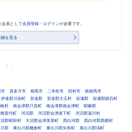
生会員として
会員登録・ログイン
が必要です。
詳細を見る
1
川市
喜多方市
相馬市
二本松市
田村市
南相馬市
伊達郡川俣町
安達郡
安達郡大玉村
岩瀬郡
岩瀬郡鏡石町
枝岐村
南会津郡只見町
南会津郡南会津町
耶麻郡
郡猪苗代町
河沼郡
河沼郡会津坂下町
河沼郡湯川村
大沼郡昭和村
大沼郡会津美里町
西白河郡
西白河郡西郷村
白川郡
東白川郡棚倉町
東白川郡矢祭町
東白川郡塙町