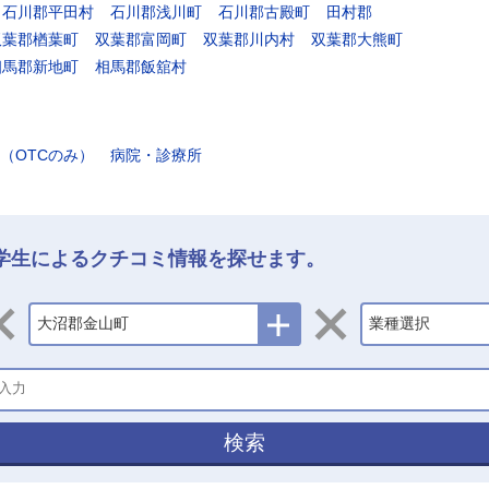
石川郡平田村
石川郡浅川町
石川郡古殿町
田村郡
双葉郡楢葉町
双葉郡富岡町
双葉郡川内村
双葉郡大熊町
相馬郡新地町
相馬郡飯舘村
（OTCのみ）
病院・診療所
学生によるクチコミ情報を探せます。
大沼郡金山町
業種選択
検索