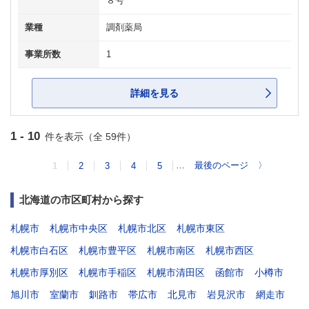
８号
業種
調剤薬局
事業所数
1
詳細を見る
1 - 10
件を表示（全 59件）
…
最後のページ
〉
1
2
3
4
5
北海道の市区町村から探す
札幌市
札幌市中央区
札幌市北区
札幌市東区
札幌市白石区
札幌市豊平区
札幌市南区
札幌市西区
札幌市厚別区
札幌市手稲区
札幌市清田区
函館市
小樽市
旭川市
室蘭市
釧路市
帯広市
北見市
岩見沢市
網走市