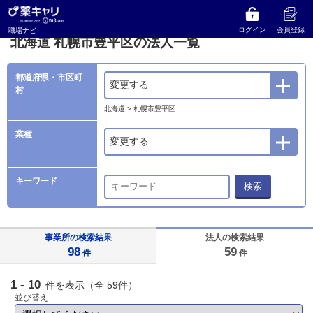
薬キャリ 職場ナビ
法人検索
北海道
札幌市豊平区の法人一覧
ログイン
会員登録
職場ナビ
北海道 札幌市豊平区の法人一覧
都道府県・市区町
変更する
村
北海道 > 札幌市豊平区
業種
変更する
キーワード
検索
事業所の検索結果
法人の検索結果
98
59
件
件
1 - 10
件を表示（全 59件）
並び替え :