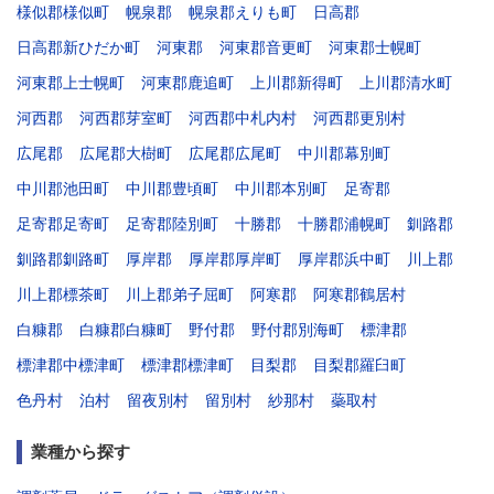
様似郡様似町
幌泉郡
幌泉郡えりも町
日高郡
日高郡新ひだか町
河東郡
河東郡音更町
河東郡士幌町
河東郡上士幌町
河東郡鹿追町
上川郡新得町
上川郡清水町
河西郡
河西郡芽室町
河西郡中札内村
河西郡更別村
広尾郡
広尾郡大樹町
広尾郡広尾町
中川郡幕別町
中川郡池田町
中川郡豊頃町
中川郡本別町
足寄郡
足寄郡足寄町
足寄郡陸別町
十勝郡
十勝郡浦幌町
釧路郡
釧路郡釧路町
厚岸郡
厚岸郡厚岸町
厚岸郡浜中町
川上郡
川上郡標茶町
川上郡弟子屈町
阿寒郡
阿寒郡鶴居村
白糠郡
白糠郡白糠町
野付郡
野付郡別海町
標津郡
標津郡中標津町
標津郡標津町
目梨郡
目梨郡羅臼町
色丹村
泊村
留夜別村
留別村
紗那村
蘂取村
業種から探す