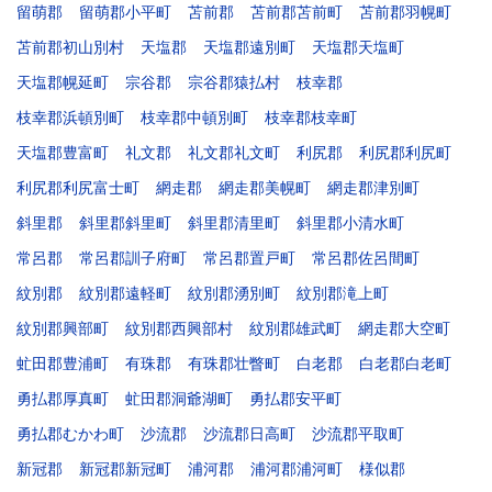
留萌郡
留萌郡小平町
苫前郡
苫前郡苫前町
苫前郡羽幌町
苫前郡初山別村
天塩郡
天塩郡遠別町
天塩郡天塩町
天塩郡幌延町
宗谷郡
宗谷郡猿払村
枝幸郡
枝幸郡浜頓別町
枝幸郡中頓別町
枝幸郡枝幸町
天塩郡豊富町
礼文郡
礼文郡礼文町
利尻郡
利尻郡利尻町
利尻郡利尻富士町
網走郡
網走郡美幌町
網走郡津別町
斜里郡
斜里郡斜里町
斜里郡清里町
斜里郡小清水町
常呂郡
常呂郡訓子府町
常呂郡置戸町
常呂郡佐呂間町
紋別郡
紋別郡遠軽町
紋別郡湧別町
紋別郡滝上町
紋別郡興部町
紋別郡西興部村
紋別郡雄武町
網走郡大空町
虻田郡豊浦町
有珠郡
有珠郡壮瞥町
白老郡
白老郡白老町
勇払郡厚真町
虻田郡洞爺湖町
勇払郡安平町
勇払郡むかわ町
沙流郡
沙流郡日高町
沙流郡平取町
新冠郡
新冠郡新冠町
浦河郡
浦河郡浦河町
様似郡