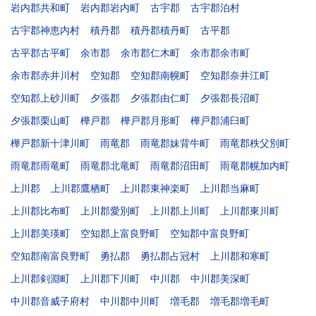
岩内郡共和町
岩内郡岩内町
古宇郡
古宇郡泊村
古宇郡神恵内村
積丹郡
積丹郡積丹町
古平郡
古平郡古平町
余市郡
余市郡仁木町
余市郡余市町
余市郡赤井川村
空知郡
空知郡南幌町
空知郡奈井江町
空知郡上砂川町
夕張郡
夕張郡由仁町
夕張郡長沼町
夕張郡栗山町
樺戸郡
樺戸郡月形町
樺戸郡浦臼町
樺戸郡新十津川町
雨竜郡
雨竜郡妹背牛町
雨竜郡秩父別町
雨竜郡雨竜町
雨竜郡北竜町
雨竜郡沼田町
雨竜郡幌加内町
上川郡
上川郡鷹栖町
上川郡東神楽町
上川郡当麻町
上川郡比布町
上川郡愛別町
上川郡上川町
上川郡東川町
上川郡美瑛町
空知郡上富良野町
空知郡中富良野町
空知郡南富良野町
勇払郡
勇払郡占冠村
上川郡和寒町
上川郡剣淵町
上川郡下川町
中川郡
中川郡美深町
中川郡音威子府村
中川郡中川町
増毛郡
増毛郡増毛町