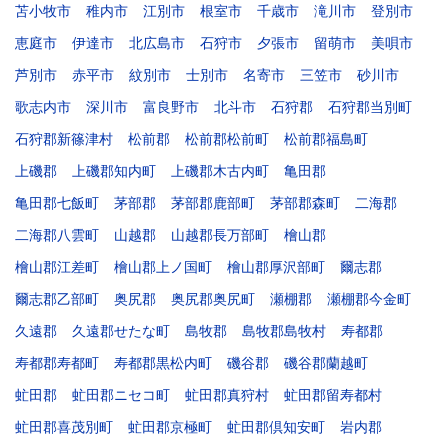
苫小牧市
稚内市
江別市
根室市
千歳市
滝川市
登別市
恵庭市
伊達市
北広島市
石狩市
夕張市
留萌市
美唄市
芦別市
赤平市
紋別市
士別市
名寄市
三笠市
砂川市
歌志内市
深川市
富良野市
北斗市
石狩郡
石狩郡当別町
石狩郡新篠津村
松前郡
松前郡松前町
松前郡福島町
上磯郡
上磯郡知内町
上磯郡木古内町
亀田郡
亀田郡七飯町
茅部郡
茅部郡鹿部町
茅部郡森町
二海郡
二海郡八雲町
山越郡
山越郡長万部町
檜山郡
檜山郡江差町
檜山郡上ノ国町
檜山郡厚沢部町
爾志郡
爾志郡乙部町
奥尻郡
奥尻郡奥尻町
瀬棚郡
瀬棚郡今金町
久遠郡
久遠郡せたな町
島牧郡
島牧郡島牧村
寿都郡
寿都郡寿都町
寿都郡黒松内町
磯谷郡
磯谷郡蘭越町
虻田郡
虻田郡ニセコ町
虻田郡真狩村
虻田郡留寿都村
虻田郡喜茂別町
虻田郡京極町
虻田郡倶知安町
岩内郡