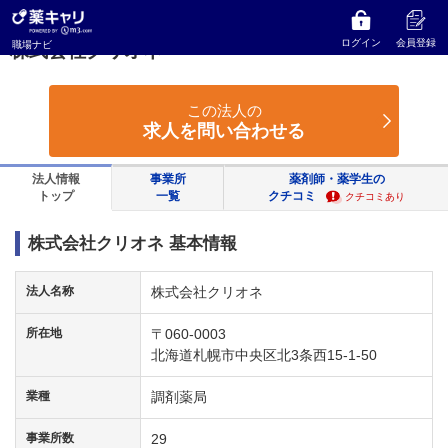
薬キャリ 職場ナビ
北海道
札幌市
株式会社クリオネ
ログイン
会員登録
職場ナビ
株式会社クリオネ
この法人の
求人を問い合わせる
法人情報
事業所
薬剤師・薬学生の
トップ
一覧
クチコミ
クチコミあり
株式会社クリオネ 基本情報
法人名称
株式会社クリオネ
所在地
〒060-0003
北海道札幌市中央区北3条西15-1-50
業種
調剤薬局
事業所数
29