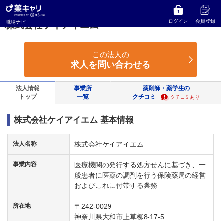
薬キャリ 職場ナビ
神奈川県
大和市
株式会社ケイアイエム
ログイン
会員登録
職場ナビ
株式会社ケイアイエム
この法人の
求人を問い合わせる
法人情報
事業所
薬剤師・薬学生の
トップ
一覧
クチコミ
クチコミあり
株式会社ケイアイエム 基本情報
法人名称
株式会社ケイアイエム
事業内容
医療機関の発行する処方せんに基づき、一
般患者に医薬の調剤を行う保険薬局の経営
およびこれに付帯する業務
所在地
〒242-0029
神奈川県大和市上草柳8-17-5