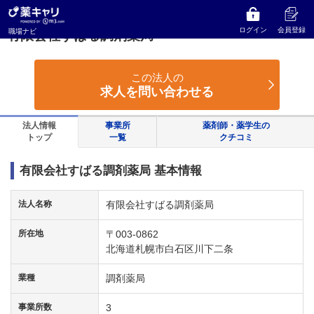
薬キャリ 職場ナビ
北海道
札幌市白石区
有限会社すばる調剤薬局
ログイン
会員登録
職場ナビ
有限会社すばる調剤薬局
この法人の
求人を問い合わせる
法人情報
事業所
薬剤師・薬学生の
トップ
一覧
クチコミ
有限会社すばる調剤薬局 基本情報
法人名称
有限会社すばる調剤薬局
所在地
〒003-0862
北海道札幌市白石区川下二条
業種
調剤薬局
事業所数
3