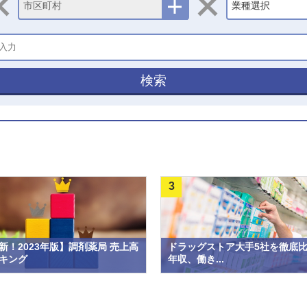
市区町村
業種選択
検索
3
新！2023年版】調剤薬局 売上高
ドラッグストア大手5社を徹底
キング
年収、働き...