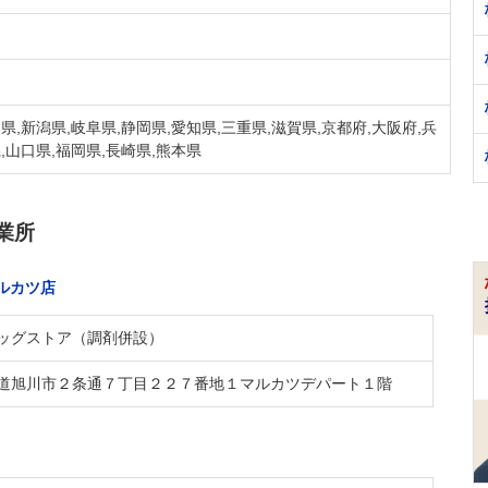
県,新潟県,岐阜県,静岡県,愛知県,三重県,滋賀県,京都府,大阪府,兵
,山口県,福岡県,長崎県,熊本県
業所
ルカツ店
ッグストア（調剤併設）
道旭川市２条通７丁目２２７番地１マルカツデパート１階