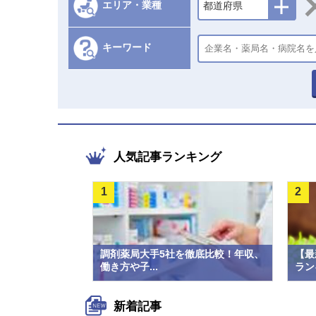
エリア・業種
都道府県
キーワード
人気記事ランキング
1
2
調剤薬局大手5社を徹底比較！年収、
【最
働き方や子...
ラン
新着記事