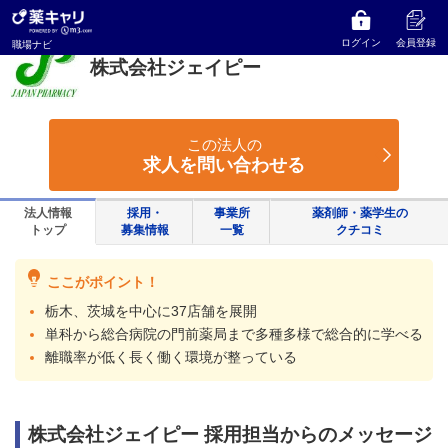
薬キャリ 職場ナビ
栃木県
宇都宮市
株式会社ジェイピー
ログイン
会員登録
職場ナビ
株式会社ジェイピー
この法人の
求人を問い合わせる
法人情報
採用・
事業所
薬剤師・薬学生の
トップ
募集情報
一覧
クチコミ
ここがポイント！
栃木、茨城を中心に37店舗を展開
単科から総合病院の門前薬局まで多種多様で総合的に学べる
離職率が低く長く働く環境が整っている
株式会社ジェイピー 採用担当からのメッセージ