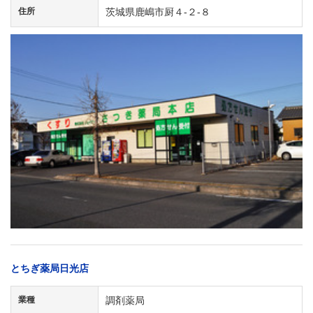
住所
茨城県鹿嶋市厨４-２-８
とちぎ薬局日光店
業種
調剤薬局