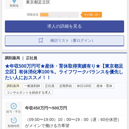
東京都足立区
勤務地
閲覧状況
今が狙い目！
求人の詳細を見る
検討リスト（要ログイン）
調剤薬局 ｜ 正社員
★年収500万円可★産休・育休取得実績有り★【東京都足
立区】有休消化率100％。ライフワークバランスを優先し
たい人におススメ！！
調剤薬局
一般薬剤師
正社員
定期昇給
休日120日
産休・育休
コンサルタントを経由する求人
年収450万円〜500万円
給与・手当
（09:00〜19:00）10：00〜19：00（遅：60分休憩）
がメインで働ける方希望
勤務時間