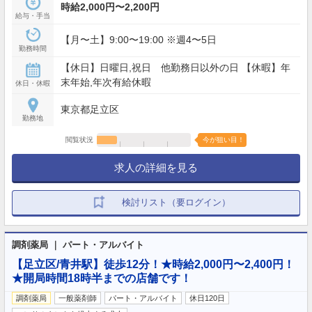
時給2,000円〜2,200円
給与・手当
【月〜土】9:00〜19:00 ※週4〜5日
勤務時間
【休日】日曜日,祝日 他勤務日以外の日 【休暇】年
末年始,年次有給休暇
休日・休暇
東京都足立区
勤務地
閲覧状況
今が狙い目！
求人の詳細を見る
検討リスト（要ログイン）
調剤薬局 ｜ パート・アルバイト
【足立区/青井駅】徒歩12分！★時給2,000円〜2,400円！
★開局時間18時半までの店舗です！
調剤薬局
一般薬剤師
パート・アルバイト
休日120日