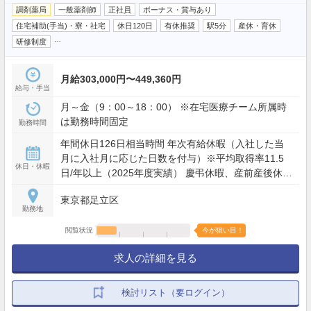
調剤薬局
一般薬剤師
正社員
ボーナス・賞与あり
住宅補助(手当)・寮・社宅
休日120日
有休推奨
駅5分
産休・育休
…
研修制度
月給303,000円〜449,360円
給与・手当
月～金（9：00～18：00） ※在宅医療チーム所属時
は勤務時間固定
勤務時間
年間休日126日相当時間 年次有給休暇（入社した当
月に入社月に応じた日数を付与）※平均取得率11.5
休日・休暇
日/年以上（2025年度実績） 慶弔休暇、産前産後休暇
(取得率100%)、介護休暇、生理休暇 連続休暇制度
東京都足立区
（最長9日間、初年度最長5日間） 特別休暇（配偶者
勤務地
の出産2日間、弔事3～7日間、裁判員裁判5日間、転
勤2～3日間） など
閲覧状況
今が狙い目！
求人の詳細を見る
検討リスト（要ログイン）