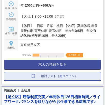
年収500万円〜600万円
給与・手当
【火-土】9:00〜18:00（予定）
勤務時間
【休日】 日曜・月曜・祝日 【休暇】夏期休暇,産前
産後休暇,育児休暇,慶弔休暇 年末年始5日、年次有
休日・休暇
給休暇(初年度10日、最大20日)
東京都足立区
勤務地
閲覧状況
今が狙い目！
求人の詳細を見る
検討リスト（要ログイン）
調剤薬局 ｜ 正社員
【足立区】研修制度充実／年間休日126日相当時間／ライ
フワークバランスを取りながらお仕事できる環境です♪