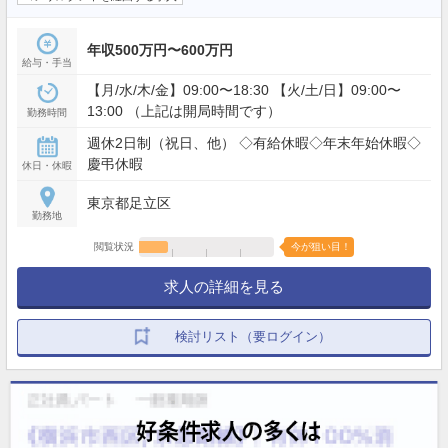
年収500万円〜600万円
給与・手当
【月/水/木/金】09:00〜18:30 【火/土/日】09:00〜
13:00 （上記は開局時間です）
勤務時間
週休2日制（祝日、他） ◇有給休暇◇年末年始休暇◇
慶弔休暇
休日・休暇
東京都足立区
勤務地
閲覧状況
今が狙い目！
求人の詳細を見る
検討リスト（要ログイン）