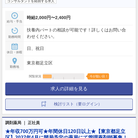
コンサルタントを経由する求人
時給2,000円〜2,400円
給与・手当
扶養内パートの相談が可能です！詳しくはお問い合
わせください。
勤務時間
日、祝日
休日・休暇
東京都足立区
勤務地
閲覧状況
今が狙い目！
求人の詳細を見る
検討リスト（要ログイン）
調剤薬局 ｜ 正社員
★年収700万円可★年間休日120日以上★【東京都足立
区】2027年4月に開局予定の薬局にて管理薬剤師募集！