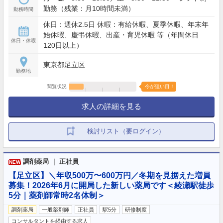
勤務（残業：月10時間未満）
勤務時間
休日：週休2.5日 休暇：有給休暇、夏季休暇、年末年
始休暇、慶弔休暇、出産・育児休暇 等（年間休日
休日・休暇
120日以上）
東京都足立区
勤務地
閲覧状況
今が狙い目！
求人の詳細を見る
検討リスト（要ログイン）
調剤薬局 ｜ 正社員
NEW
【足立区】＼年収500万〜600万円／冬期を見据えた増員
募集！2026年6月に開局した新しい薬局です＜綾瀬駅徒歩
5分｜薬剤師常時2名体制＞
調剤薬局
一般薬剤師
正社員
駅5分
研修制度
コンサルタントを経由する求人