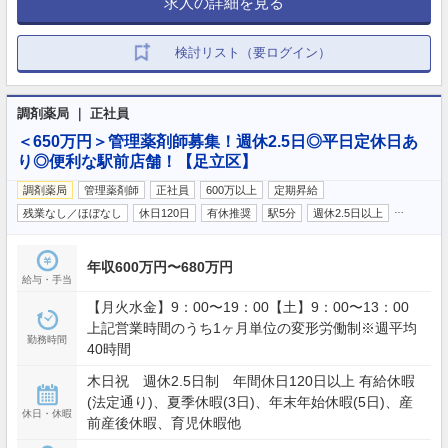
求人の詳細を見る
検討リスト（要ログイン）
調剤薬局 ｜ 正社員
＜650万円＞管理薬剤師募集！週休2.5日◎平日定休日あ
り◎便利な駅前店舗！【足立区】
調剤薬局
管理薬剤師
正社員
600万以上
定期昇給
…
残業なし／ほぼなし
休日120日
有休推奨
駅5分
週休2.5日以上
年収600万円〜680万円
給与・手当
【月火水金】9：00〜19：00【土】9：00〜13：00
上記営業時間のうち1ヶ月単位の変形労働制※週平均
勤務時間
40時間
木日祝 週休2.5日制 年間休日120日以上 有給休暇
(法定通り)、夏季休暇(3日)、年末年始休暇(5日)、産
休日・休暇
前産後休暇、育児休暇他