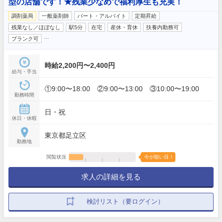
型の店舗です！★残業少なめで福利厚生も充実！
調剤薬局
一般薬剤師
パート・アルバイト
定期昇給
残業なし／ほぼなし
駅5分
在宅
産休・育休
扶養内勤務可
…
ブランク可
時給2,200円〜2,400円
給与・手当
①9:00〜18:00 ②9:00〜13:00 ③10:00〜19:00
勤務時間
日・祝
休日・休暇
東京都足立区
勤務地
閲覧状況
今が狙い目！
求人の詳細を見る
検討リスト（要ログイン）