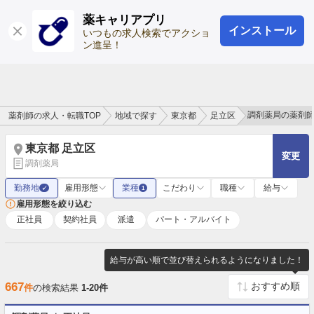
薬キャリアプリ
インストール
ログイン
会員登録
いつもの求人検索でアクショ
ン進呈！
調剤薬局の薬剤
薬剤師の求人・転職TOP
地域で探す
東京都
足立区
東京都 足立区
変更
調剤薬局
勤務地
雇用形態
業種
こだわり
職種
給与
✓
1
雇用形態を絞り込む
正社員
契約社員
派遣
パート・アルバイト
給与が高い順で並び替えられるようになりました！
667
件
の検索結果
1-20件