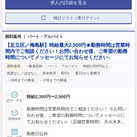
求人の詳細を見る
検討リスト（要ログイン）
調剤薬局 ｜ パート・アルバイト
【足立区／梅島駅】時給最大2,500円★勤務時間は営業時
間内でご相談ください！お問い合わせ後、ご希望の勤務
時間についてメッセージにてお知らせください♪
調剤薬局
一般薬剤師
パート・アルバイト
時給2,500円以上
残業なし／ほぼなし
有休推奨
駅5分
週1日から勤務可
…
～16時までの職場
～17時までの職場
時給2,300円〜2,500円
給与・手当
勤務時間は営業時間内でご相談ください！ ※お問い
合わせ後、ご希望の勤務時間についてメッセージに
勤務時間
てお知らせください♪ 《店舗営業時間》 月火水木金:
09:00 - 18:00 土: 09:00 - 13:00
勤務日以外