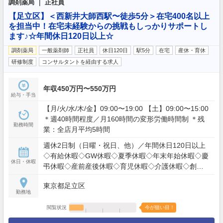
調剤薬局 ｜ 正社員
【足立区】＜西新井大師西駅〜徒歩5分＞在宅400名以上
を担当中！在宅未経験からの挑戦もしっかりサポートし
ます♪☆年間休日120日以上☆
調剤薬局
一般薬剤師
正社員
休日120日
駅5分
在宅
産休・育休
研修制度
コンサルタントを経由する求人
年収450万円〜550万円
給与・手当
【月/火/水/木/金】09:00〜19:00 【土】09:00〜15:00
＊週40時間程度／月160時間の変形労働時間制 ＊残
勤務時間
業：全店月平均5時間
週休2日制（日曜・祝日、他）／年間休日120日以上
◇有給休暇◇GW休暇◇夏季休暇◇年末年始休暇◇慶
休日・休暇
弔休暇◇産前産後休暇◇育児休暇◇介護休暇◇創立
記念休暇◇特別休暇◇リフレッシュ休暇
東京都足立区
勤務地
閲覧状況
今が狙い目！