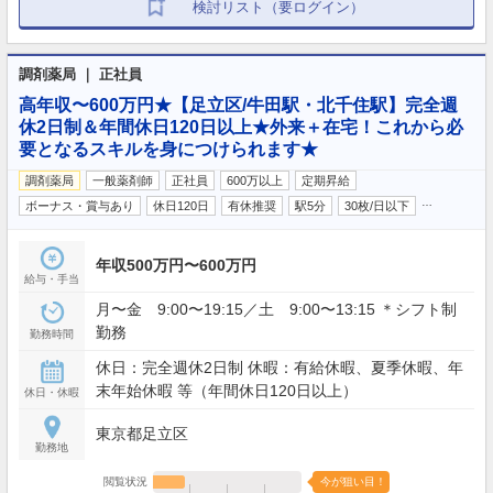
検討リスト（要ログイン）
調剤薬局 ｜ 正社員
高年収〜600万円★【足立区/牛田駅・北千住駅】完全週
休2日制＆年間休日120日以上★外来＋在宅！これから必
要となるスキルを身につけられます★
調剤薬局
一般薬剤師
正社員
600万以上
定期昇給
…
ボーナス・賞与あり
休日120日
有休推奨
駅5分
30枚/日以下
年収500万円〜600万円
給与・手当
月〜金 9:00〜19:15／土 9:00〜13:15 ＊シフト制
勤務
勤務時間
休日：完全週休2日制 休暇：有給休暇、夏季休暇、年
末年始休暇 等（年間休日120日以上）
休日・休暇
東京都足立区
勤務地
閲覧状況
今が狙い目！