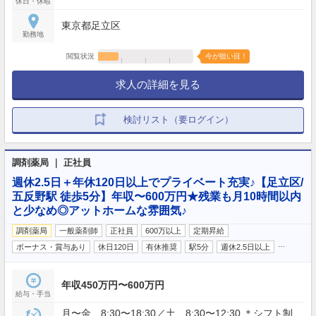
休日・休暇
東京都足立区
勤務地
閲覧状況
今が狙い目！
求人の詳細を見る
検討リスト（要ログイン）
調剤薬局 ｜ 正社員
週休2.5日＋年休120日以上でプライベート充実♪【足立区/
五反野駅 徒歩5分】年収〜600万円★残業も月10時間以内
と少なめ◎アットホームな雰囲気♪
調剤薬局
一般薬剤師
正社員
600万以上
定期昇給
…
ボーナス・賞与あり
休日120日
有休推奨
駅5分
週休2.5日以上
年収450万円〜600万円
給与・手当
月〜金 8:30〜18:30／土 8:30〜12:30 ＊シフト制