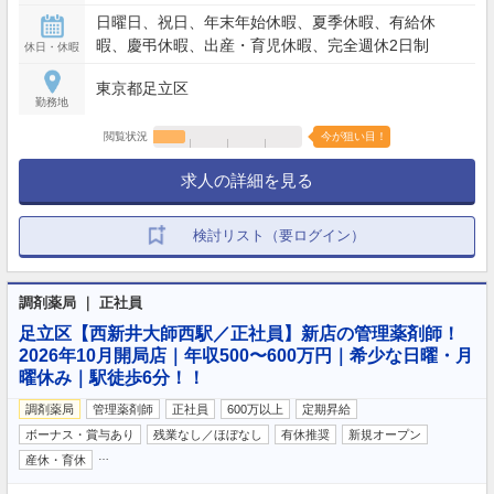
日曜日、祝日、年末年始休暇、夏季休暇、有給休
暇、慶弔休暇、出産・育児休暇、完全週休2日制
休日・休暇
東京都足立区
勤務地
閲覧状況
今が狙い目！
求人の詳細を見る
検討リスト（要ログイン）
調剤薬局 ｜ 正社員
足立区【西新井大師西駅／正社員】新店の管理薬剤師！
2026年10月開局店｜年収500〜600万円｜希少な日曜・月
曜休み｜駅徒歩6分！！
調剤薬局
管理薬剤師
正社員
600万以上
定期昇給
ボーナス・賞与あり
残業なし／ほぼなし
有休推奨
新規オープン
…
産休・育休