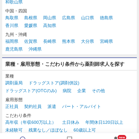
和歌山県
中国・四国
鳥取県
島根県
岡山県
広島県
山口県
徳島県
香川県
愛媛県
高知県
九州・沖縄
福岡県
佐賀県
長崎県
熊本県
大分県
宮崎県
鹿児島県
沖縄県
業種・雇用形態・こだわり条件から薬剤師求人を探す
業種
調剤薬局
ドラッグストア(調剤併設)
ドラッグストア(OTCのみ)
病院
企業
その他
雇用形態
正社員
契約社員
派遣
パート・アルバイト
こだわり条件
高年収（年収600万以上）
土日休み
年間休日120日以上
未経験可
残業なし／ほぼなし
60歳以上可
時給2,500円以上
new