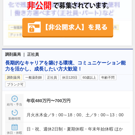
調剤薬局 ｜ 正社員
長期的なキャリアを築ける環境、コミュニケーション能
力を活かし、成長したい方大歓迎！
調剤薬局
一般薬剤師
正社員
休日120日
60歳以上
年齢不問
ブランク可
年収480万円〜700万円
給与・手当
月火水木金／9：00～18：00、土／9：00～13：00
勤務時間
日・祝、週休2日制・夏期休暇・年末年始休暇 ほか
休日・休暇