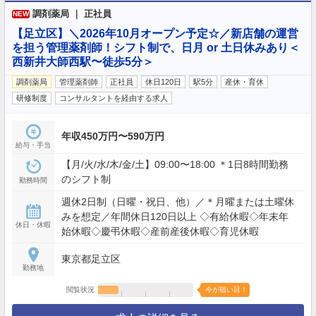
調剤薬局 ｜ 正社員
NEW
【足立区】＼2026年10月オープン予定☆／新店舗の運営
を担う管理薬剤師！シフト制で、日月 or 土日休みあり＜
西新井大師西駅〜徒歩5分＞
調剤薬局
管理薬剤師
正社員
休日120日
駅5分
産休・育休
研修制度
コンサルタントを経由する求人
年収450万円〜590万円
給与・手当
【月/火/水/木/金/土】09:00〜18:00 ＊1日8時間勤務
のシフト制
勤務時間
週休2日制（日曜・祝日、他）／＊月曜または土曜休
みを想定／年間休日120日以上 ◇有給休暇◇年末年
休日・休暇
始休暇◇慶弔休暇◇産前産後休暇◇育児休暇
東京都足立区
勤務地
閲覧状況
今が狙い目！