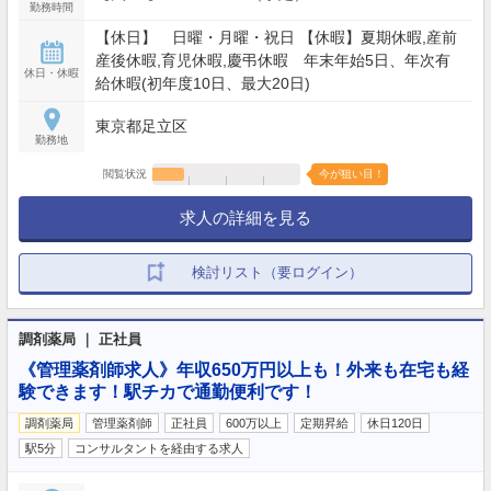
勤務時間
【休日】 日曜・月曜・祝日 【休暇】夏期休暇,産前
産後休暇,育児休暇,慶弔休暇 年末年始5日、年次有
休日・休暇
給休暇(初年度10日、最大20日)
東京都足立区
勤務地
閲覧状況
今が狙い目！
求人の詳細を見る
検討リスト（要ログイン）
調剤薬局 ｜ 正社員
《管理薬剤師求人》年収650万円以上も！外来も在宅も経
験できます！駅チカで通勤便利です！
調剤薬局
管理薬剤師
正社員
600万以上
定期昇給
休日120日
駅5分
コンサルタントを経由する求人