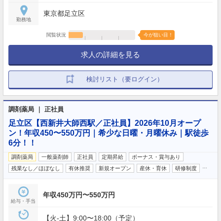
東京都足立区
勤務地
閲覧状況
今が狙い目！
求人の詳細を見る
検討リスト（要ログイン）
調剤薬局 ｜ 正社員
足立区【西新井大師西駅／正社員】2026年10月オープ
ン！年収450〜550万円｜希少な日曜・月曜休み｜駅徒歩
6分！！
調剤薬局
一般薬剤師
正社員
定期昇給
ボーナス・賞与あり
…
残業なし／ほぼなし
有休推奨
新規オープン
産休・育休
研修制度
年収450万円〜550万円
給与・手当
【火-土】9:00〜18:00（予定）