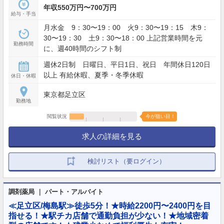
年収550万円〜700万円
給与・手当
月水金 9：30〜19：00 火9：30〜19：15 木9：
30〜19：30 土9：30〜18：00 上記営業時間を元
勤務時間
に、週40時間のシフト制
週休2日制 日曜日、平日1日、祝日 年間休日120日
以上 有給休暇、夏季・冬季休暇
休日・休暇
東京都足立区
勤務地
閲覧状況
今が狙い目！
求人の詳細を見る
検討リスト（要ログイン）
調剤薬局 ｜ パート・アルバイト
≪足立区/梅島駅≫徒歩5分！★時給2200円〜2400円を目
指せる！★駅チカ店舗で通勤負担が少ない！★地域密着