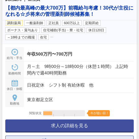
【都内最高峰の最大700万】前職給与考慮！30代が主役に
なれる☆彡将来の管理薬剤師候補募集！
調剤薬局
一般薬剤師
正社員
600万以上
定期昇給
ボーナス・賞与あり
住宅補助(手当)・寮・社宅
休日120日
…
～18時までの職場
在宅
年収500万円〜700万円
給与・手当
月～土 9時00分～18時00分（休憩１時間） 上記時
間内で週40時間勤務
勤務時間
日祝定休 シフト制 有給休暇 他
休日・休暇
東京都足立区
勤務地
閲覧状況
今が狙い目！
求人の詳細を見る