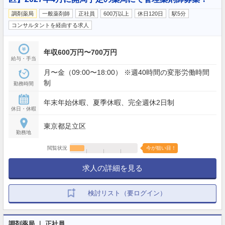
調剤薬局
一般薬剤師
正社員
600万以上
休日120日
駅5分
コンサルタントを経由する求人
年収600万円〜700万円
給与・手当
月〜金（09:00〜18:00） ※週40時間の変形労働時間
制
勤務時間
年末年始休暇、夏季休暇、完全週休2日制
休日・休暇
東京都足立区
勤務地
閲覧状況
今が狙い目！
求人の詳細を見る
検討リスト（要ログイン）
調剤薬局 ｜ 正社員