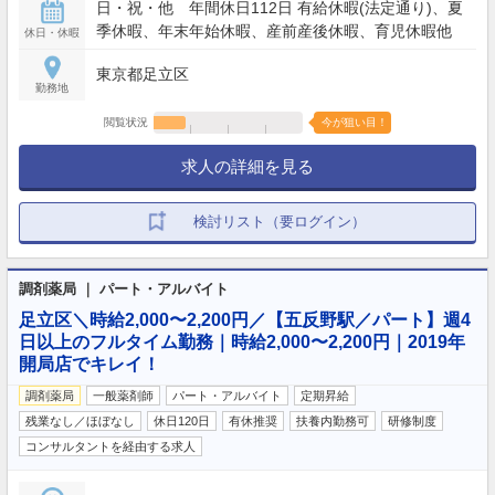
日・祝・他 年間休日112日 有給休暇(法定通り)、夏
季休暇、年末年始休暇、産前産後休暇、育児休暇他
休日・休暇
東京都足立区
勤務地
閲覧状況
今が狙い目！
求人の詳細を見る
検討リスト（要ログイン）
調剤薬局 ｜ パート・アルバイト
足立区＼時給2,000〜2,200円／【五反野駅／パート】週4
日以上のフルタイム勤務｜時給2,000〜2,200円｜2019年
開局店でキレイ！
調剤薬局
一般薬剤師
パート・アルバイト
定期昇給
残業なし／ほぼなし
休日120日
有休推奨
扶養内勤務可
研修制度
コンサルタントを経由する求人