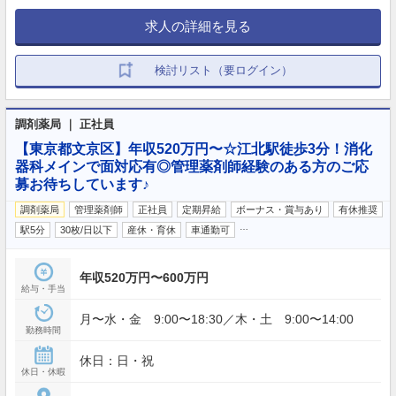
求人の詳細を見る
検討リスト（要ログイン）
調剤薬局 ｜ 正社員
【東京都文京区】年収520万円〜☆江北駅徒歩3分！消化
器科メインで面対応有◎管理薬剤師経験のある方のご応
募お待ちしています♪
調剤薬局
管理薬剤師
正社員
定期昇給
ボーナス・賞与あり
有休推奨
…
駅5分
30枚/日以下
産休・育休
車通勤可
年収520万円〜600万円
給与・手当
月〜水・金 9:00〜18:30／木・土 9:00〜14:00
勤務時間
休日：日・祝
休日・休暇