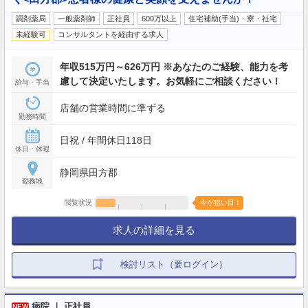
調剤薬局
一般薬剤師
正社員
600万以上
住宅補助(手当)・寮・社宅
未経験可
コンサルタントを経由する求人
年収515万円～626万円 ※あなたのご経験、能力を考
慮して決定いたします。お気軽にご相談ください！
給与・手当
店舗の営業時間に準ずる
勤務時間
日祝 / 年間休日118日
休日・休暇
静岡県田方郡
勤務地
閲覧状況
今が狙い目！
求人の詳細を見る
検討リスト（要ログイン）
病院 ｜ 正社員
NEW