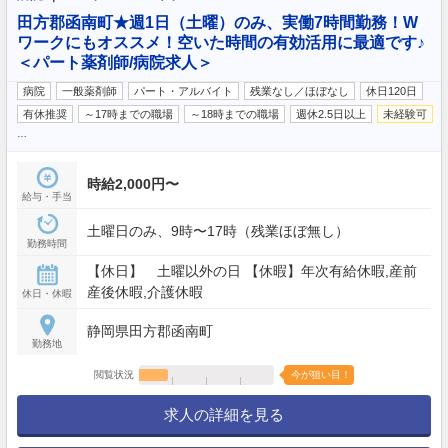
田方郡函南町★週1日（土曜）のみ、実働7時間勤務！W
ワークにもオススメ！空いた時間の有効活用に最適です♪
＜パート薬剤師/病院求人＞
病院
一般薬剤師
パート・アルバイト
残業なし／ほぼなし
休日120日
有休推奨
～17時までの職場
～18時までの職場
週休2.5日以上
未経験可
…
時給2,000円〜
給与・手当
土曜日のみ、9時〜17時（残業ほぼ無し）
勤務時間
【休日】 土曜以外の日 【休暇】年次有給休暇,産前
産後休暇,介護休暇
休日・休暇
静岡県田方郡函南町
勤務地
閲覧状況
今が狙い目！
求人の詳細を見る