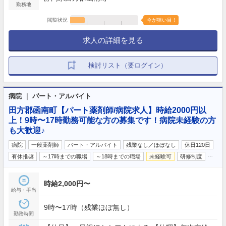
勤務地
閲覧状況
今が狙い目！
求人の詳細を見る
検討リスト（要ログイン）
病院 ｜ パート・アルバイト
田方郡函南町【パート薬剤師/病院求人】時給2000円以
上！9時〜17時勤務可能な方の募集です！病院未経験の方
も大歓迎♪
病院
一般薬剤師
パート・アルバイト
残業なし／ほぼなし
休日120日
…
有休推奨
～17時までの職場
～18時までの職場
未経験可
研修制度
時給2,000円〜
給与・手当
9時〜17時（残業ほぼ無し）
勤務時間