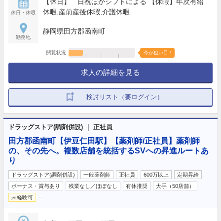
【休日】 日祝ほかシフトによる 【休暇】年次有給
休暇,産前産後休暇,介護休暇
休日・休暇
静岡県田方郡函南町
勤務地
閲覧状況
今が狙い目！
求人の詳細を見る
検討リスト（要ログイン）
ドラッグストア(調剤併設) ｜ 正社員
田方郡函南町【伊豆仁田駅】【薬剤師/正社員】薬剤師
の、その先へ。複数店舗を統括するSVへの昇進ルートあ
り
ドラッグストア(調剤併設)
一般薬剤師
正社員
600万以上
定期昇給
ボーナス・賞与あり
残業なし／ほぼなし
有休推奨
大手（50店舗）
…
未経験可