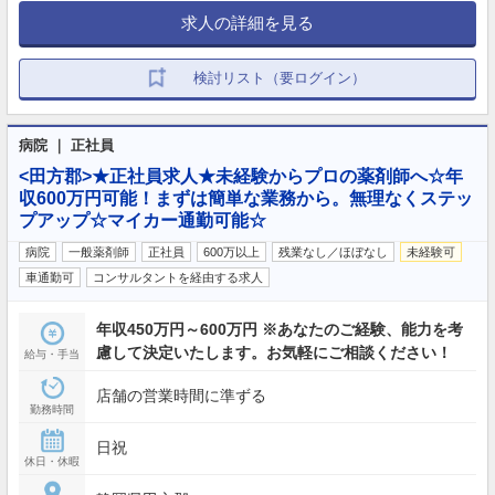
求人の詳細を見る
検討リスト（要ログイン）
病院 ｜ 正社員
<田方郡>★正社員求人★未経験からプロの薬剤師へ☆年
収600万円可能！まずは簡単な業務から。無理なくステッ
プアップ☆マイカー通勤可能☆
病院
一般薬剤師
正社員
600万以上
残業なし／ほぼなし
未経験可
車通勤可
コンサルタントを経由する求人
年収450万円～600万円 ※あなたのご経験、能力を考
慮して決定いたします。お気軽にご相談ください！
給与・手当
店舗の営業時間に準ずる
勤務時間
日祝
休日・休暇