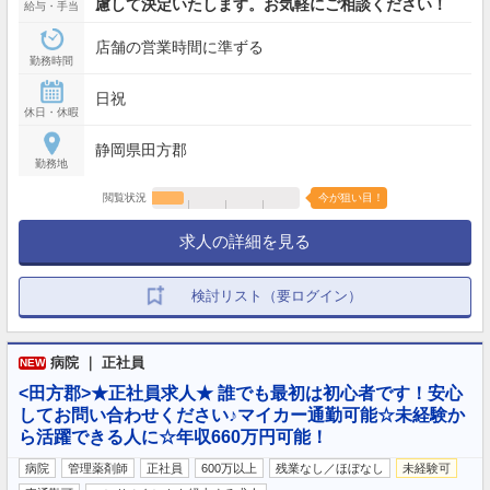
慮して決定いたします。お気軽にご相談ください！
給与・手当
店舗の営業時間に準ずる
勤務時間
日祝
休日・休暇
静岡県田方郡
勤務地
閲覧状況
今が狙い目！
求人の詳細を見る
検討リスト（要ログイン）
病院 ｜ 正社員
NEW
<田方郡>★正社員求人★ 誰でも最初は初心者です！安心
してお問い合わせください♪マイカー通勤可能☆未経験か
ら活躍できる人に☆年収660万円可能！
病院
管理薬剤師
正社員
600万以上
残業なし／ほぼなし
未経験可