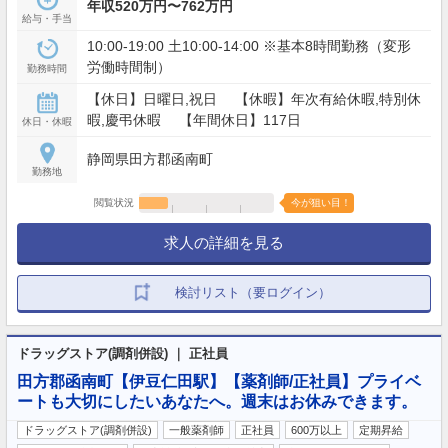
年収520万円〜762万円
給与・手当
10:00-19:00 土10:00-14:00 ※基本8時間勤務（変形
労働時間制）
勤務時間
【休日】日曜日,祝日 【休暇】年次有給休暇,特別休
暇,慶弔休暇 【年間休日】117日
休日・休暇
静岡県田方郡函南町
勤務地
閲覧状況
今が狙い目！
求人の詳細を見る
検討リスト（要ログイン）
ドラッグストア(調剤併設) ｜ 正社員
田方郡函南町【伊豆仁田駅】【薬剤師/正社員】プライベ
ートも大切にしたいあなたへ。週末はお休みできます。
ドラッグストア(調剤併設)
一般薬剤師
正社員
600万以上
定期昇給