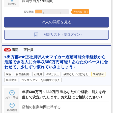
静岡県田方郡函南町
勤務地
閲覧状況
今が狙い目！
求人の詳細を見る
検討リスト（要ログイン）
病院 ｜ 正社員
NEW
<田方郡>★正社員求人★マイカー通勤可能☆未経験から
活躍できる人に☆年収660万円可能！あなたのペースに合
わせて、少しずつ慣れていきましょう♪
病院
管理薬剤師
正社員
600万以上
残業なし／ほぼなし
未経験可
車通勤可
コンサルタントを経由する求人
年収600万円～660万円 ※あなたのご経験、能力を考
慮して決定いたします。お気軽にご相談ください！
給与・手当
店舗の営業時間に準ずる
勤務時間