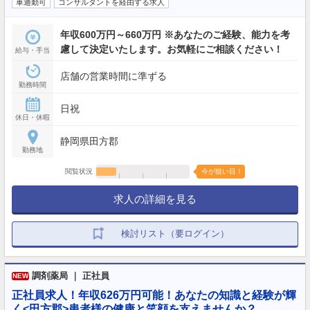
車通勤可
コンサルタントを経由する求人
年収600万円～660万円 ※あなたのご経験、能力を考
慮して決定いたします。お気軽にご相談ください！
給与・手当
店舗の営業時間に準ずる
勤務時間
日祝
休日・休暇
静岡県田方郡
勤務地
閲覧状況
今が狙い目！
求人の詳細を見る
検討リスト（要ログイン）
調剤薬局 ｜ 正社員
NEW
正社員求人！年収626万円可能！あなたの知識と経験が輝
く<田方郡>患者様の健康と笑顔を支えませんか？