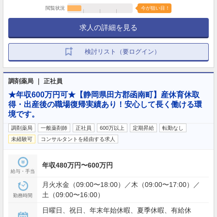
閲覧状況
今が狙い目！
求人の詳細を見る
検討リスト（要ログイン）
調剤薬局 ｜ 正社員
★年収600万円可★【静岡県田方郡函南町】産休育休取
得・出産後の職場復帰実績あり！安心して長く働ける環
境です。
調剤薬局
一般薬剤師
正社員
600万以上
定期昇給
転勤なし
未経験可
コンサルタントを経由する求人
年収480万円〜600万円
給与・手当
月火水金（09:00〜18:00）／木（09:00〜17:00）／
土（09:00〜16:00）
勤務時間
日曜日、祝日、年末年始休暇、夏季休暇、有給休