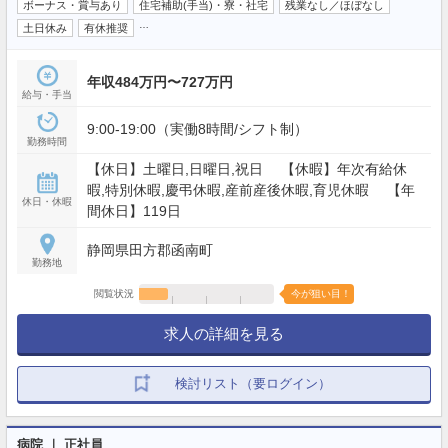
ボーナス・賞与あり
住宅補助(手当)・寮・社宅
残業なし／ほぼなし
…
土日休み
有休推奨
年収484万円〜727万円
給与・手当
9:00-19:00（実働8時間/シフト制）
勤務時間
【休日】土曜日,日曜日,祝日 【休暇】年次有給休
暇,特別休暇,慶弔休暇,産前産後休暇,育児休暇 【年
休日・休暇
間休日】119日
静岡県田方郡函南町
勤務地
閲覧状況
今が狙い目！
求人の詳細を見る
検討リスト（要ログイン）
病院 ｜ 正社員