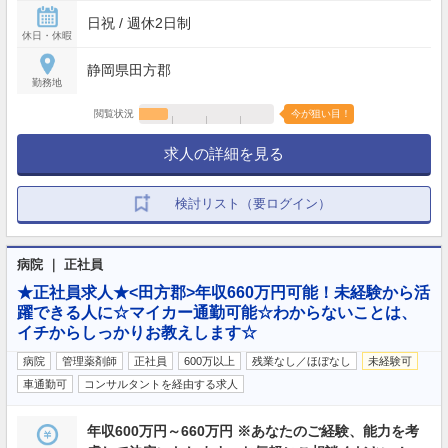
日祝 / 週休2日制
休日・休暇
静岡県田方郡
勤務地
閲覧状況
今が狙い目！
求人の詳細を見る
検討リスト（要ログイン）
病院 ｜ 正社員
★正社員求人★<田方郡>年収660万円可能！未経験から活
躍できる人に☆マイカー通勤可能☆わからないことは、
イチからしっかりお教えします☆
病院
管理薬剤師
正社員
600万以上
残業なし／ほぼなし
未経験可
車通勤可
コンサルタントを経由する求人
年収600万円～660万円 ※あなたのご経験、能力を考