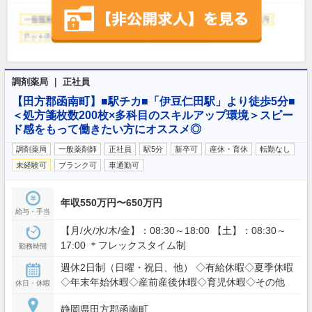
調剤薬局 ｜ 正社員
【田方郡函南町】■駅チカ■「伊豆仁田駅」より徒歩5分■
＜処方箋枚数200枚×多科目のスキルアップ環境＞スピー
ド感をもって働きたい方にオススメ◎
調剤薬局
一般薬剤師
正社員
駅5分
新卒可
産休・育休
転勤なし
未経験可
ブランク可
車通勤可
年収550万円〜650万円
給与・手当
【月/火/水/木/金】：08:30～18:00 【土】：08:30～
17:00 ＊フレックスタイム制
勤務時間
週休2日制（日曜・祝日、他） ◇有給休暇◇夏季休暇
◇年末年始休暇◇産前産後休暇◇育児休暇◇その他
休日・休暇
静岡県田方郡函南町