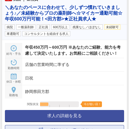
＼あなたのペースに合わせて、少しずつ慣れていきまし
ょう♪／未経験からプロの薬剤師へ☆マイカー通勤可能☆
年収600万円可能！<田方郡>★正社員求人★
病院
一般薬剤師
正社員
600万以上
残業なし／ほぼなし
未経験可
車通勤可
コンサルタントを経由する求人
年収450万円～600万円 ※あなたのご経験、能力を考
慮して決定いたします。お気軽にご相談ください！
給与・手当
店舗の営業時間に準ずる
勤務時間
日祝
休日・休暇
静岡県田方郡
勤務地
閲覧状況
今が狙い目！
求人の詳細を見る