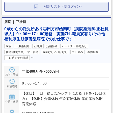
検討リスト（要ログイン）
病院 ｜ 正社員
0歳からの託児所あり◎田方郡函南町【病院薬剤師/正社員
求人】9：00〜17：00勤務 実働7H♪職員寮有り/その他
福利厚生◎療養型病院でのお仕事です！
病院
一般薬剤師
正社員
定期昇給
ボーナス・賞与あり
住宅補助(手当)・寮・社宅
残業なし／ほぼなし
土日休み
有休推奨
…
～17時までの職場
年収400万円〜550万円
給与・手当
9：00〜17：00
勤務時間
【休日】 日・祝日ほかシフトによる（月9〜10日休
み） 【休暇】介護休暇,年次有給休暇,産前産後休暇,
休日・休暇
育児休暇