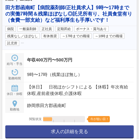
田方郡函南町【病院薬剤師/正社員求人】9時〜17時まで
の実働7時間＆残業ほぼなし◎託児所有り、社員食堂有り
（食費一部支給）など福利厚生も手厚いです！
病院
一般薬剤師
正社員
定期昇給
ボーナス・賞与あり
残業なし／ほぼなし
有休推奨
～17時までの職場
～18時までの職場
…
託児所
年収400万円〜500万円
給与・手当
9時〜17時（残業ほぼ無し）
勤務時間
【休日】 日祝ほかシフトによる 【休暇】年次有給
休暇,産前産後休暇,介護休暇
休日・休暇
静岡県田方郡函南町
勤務地
閲覧状況
今が狙い目！
求人の詳細を見る