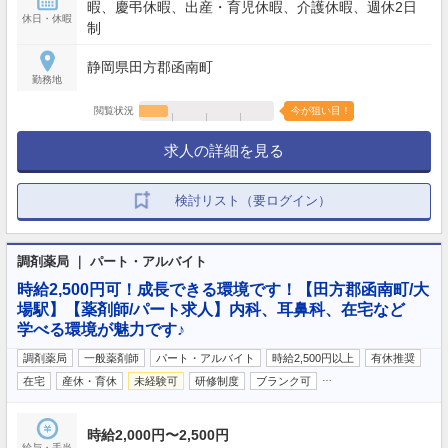
暇、慶弔休暇、出産・育児休暇、介護休暇、週休2日
休日・休暇
制
静岡県田方郡函南町
勤務地
閲覧状況
今が狙い目！
求人の詳細を見る
検討リスト（要ログイン）
調剤薬局 ｜ パート・アルバイト
時給2,500円可！成長できる環境です！【田方郡函南町/大
場駅】【薬剤師/パート求人】内科、耳鼻科、在宅など
学べる環境が魅力です♪
調剤薬局
一般薬剤師
パート・アルバイト
時給2,500円以上
有休推奨
…
在宅
産休・育休
未経験可
研修制度
ブランク可
時給2,000円〜2,500円
給与・手当