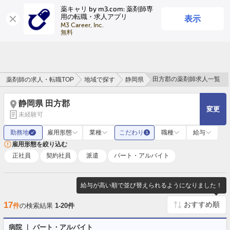
薬キャリ by m3.com: 薬剤師専
表示
用の転職・求人アプリ
ログイン
会員登録
M3 Career, Inc.

無料
田方郡の薬剤師求人一覧
薬剤師の求人・転職TOP
地域で探す
静岡県
静岡県 田方郡
変更
未経験可
勤務地
雇用形態
業種
こだわり
職種
給与
✓
1
雇用形態を絞り込む
正社員
契約社員
派遣
パート・アルバイト
給与が高い順で並び替えられるようになりました！
17
件
の検索結果
1-20件
病院 ｜ パート・アルバイト