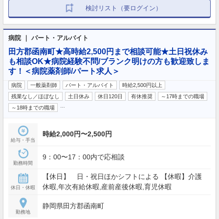
検討リスト（要ログイン）
病院 ｜ パート・アルバイト
田方郡函南町★高時給2,500円まで相談可能★土日祝休み
も相談OK★病院経験不問/ブランク明けの方も歓迎致しま
す！＜病院薬剤師/パート求人＞
病院
一般薬剤師
パート・アルバイト
時給2,500円以上
残業なし／ほぼなし
土日休み
休日120日
有休推奨
～17時までの職場
…
～18時までの職場
時給2,000円〜2,500円
給与・手当
9：00〜17：00内で応相談
勤務時間
【休日】 日・祝日ほかシフトによる 【休暇】介護
休暇,年次有給休暇,産前産後休暇,育児休暇
休日・休暇
静岡県田方郡函南町
勤務地