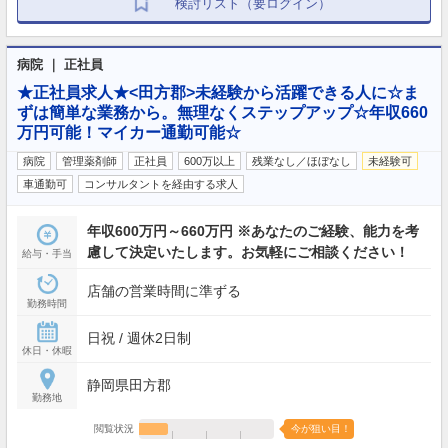
検討リスト（要ログイン）
病院 ｜ 正社員
★正社員求人★<田方郡>未経験から活躍できる人に☆ま
ずは簡単な業務から。無理なくステップアップ☆年収660
万円可能！マイカー通勤可能☆
病院
管理薬剤師
正社員
600万以上
残業なし／ほぼなし
未経験可
車通勤可
コンサルタントを経由する求人
年収600万円～660万円 ※あなたのご経験、能力を考
慮して決定いたします。お気軽にご相談ください！
給与・手当
店舗の営業時間に準ずる
勤務時間
日祝 / 週休2日制
休日・休暇
静岡県田方郡
勤務地
閲覧状況
今が狙い目！