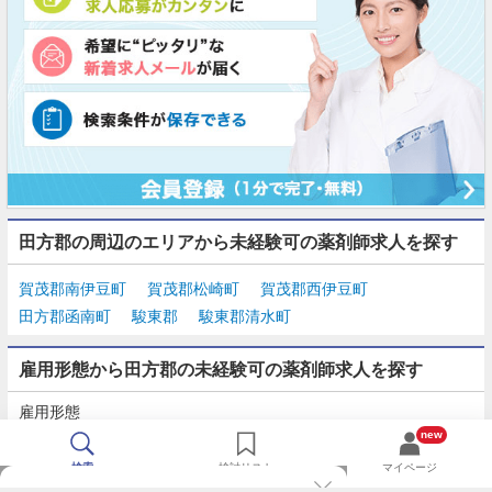
田方郡の周辺のエリアから未経験可の薬剤師求人を探す
賀茂郡南伊豆町
賀茂郡松崎町
賀茂郡西伊豆町
田方郡函南町
駿東郡
駿東郡清水町
雇用形態から田方郡の未経験可の薬剤師求人を探す
雇用形態
正社員
契約社員
派遣
パート・アルバイト
new
検索
検討リスト
マイページ
TOP