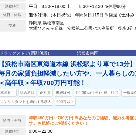
平日 8:30〜18:00 土 8:30〜12:30 ※休憩90分
勤務時間
週休2日制（木日祝他） 年間休日115日 ※隔週で土休み
休日・休暇
静岡県 浜松市南区
交通
大塚ひとみヶ丘線 安松第二公園バス停留所 徒歩3分 
ドラッグストア(調剤併設)
浜松市南区
【浜松市南区東海道本線 浜松駅より車で13分
毎月の家賃負担軽減したい方や、一人暮らしの
＜高年収＞年収700万円可能！
車通勤可
総合科目
正社員
未経験可
住宅補助(手当)・寮・社宅
一般薬
コンサルタントを経由する求人
600万以上
年収480万円～700万円 ※あなたのご経験、能力を考
給与・手当
す。お気軽にご相談ください！
9:00～22:00
勤務時間