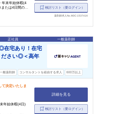
)・年末年始休暇(4
検討リスト（要ログイン）
薬剤師求人No.M3C-1537416
正社員
一般薬剤師
局◎在宅あり！在宅
ください◎＜高年
一般薬剤師
コンサルタントを経由する求人
600万以上
慮して決定いたしま
詳細を見る
(4日)・年末年始休暇(4日)
検討リスト（要ログイン）