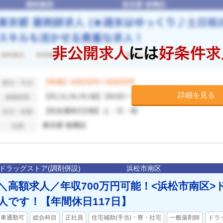
詳細を見る
ドラッグストア(調剤併設)
浜松市南区
＼高額求人／年収700万円可能！<浜松市南区
人です！【年間休日117日】
車通勤可
総合科目
正社員
住宅補助(手当)・寮・社宅
一般薬剤師
ドラ