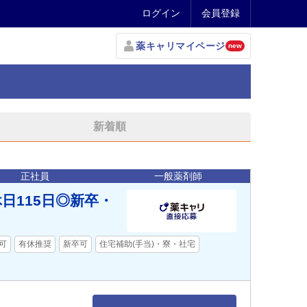
ログイン
会員登録
薬キャリマイページ
new
新着順
正社員
一般薬剤師
日115日◎新卒・
可
有休推奨
新卒可
住宅補助(手当)・寮・社宅