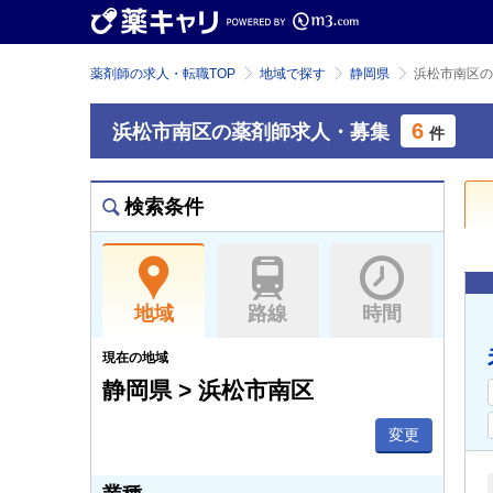
薬剤師の求人・転職TOP
地域で探す
静岡県
浜松市南区の
6
浜松市南区の薬剤師求人・募集
件
検索条件
地域
路線
時間
現在の地域
静岡県 > 浜松市南区
変更