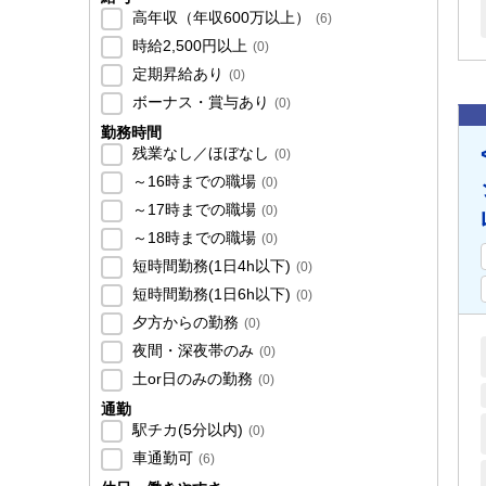
高年収（年収600万以上）
(
6
)
時給2,500円以上
(
0
)
定期昇給あり
(
0
)
ボーナス・賞与あり
(
0
)
勤務時間
残業なし／ほぼなし
(
0
)
～16時までの職場
(
0
)
～17時までの職場
(
0
)
～18時までの職場
(
0
)
短時間勤務(1日4h以下)
(
0
)
短時間勤務(1日6h以下)
(
0
)
夕方からの勤務
(
0
)
夜間・深夜帯のみ
(
0
)
土or日のみの勤務
(
0
)
通勤
駅チカ(5分以内)
(
0
)
車通勤可
(
6
)