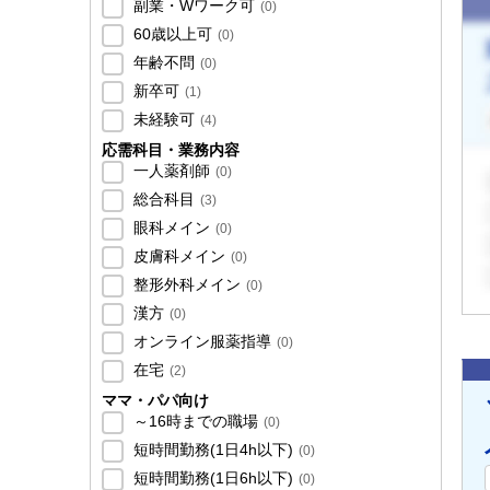
副業・Wワーク可
(
0
)
60歳以上可
(
0
)
年齢不問
(
0
)
新卒可
(
1
)
未経験可
(
4
)
応需科目・業務内容
一人薬剤師
(
0
)
総合科目
(
3
)
眼科メイン
(
0
)
皮膚科メイン
(
0
)
整形外科メイン
(
0
)
漢方
(
0
)
オンライン服薬指導
(
0
)
在宅
(
2
)
ママ・パパ向け
～16時までの職場
(
0
)
短時間勤務(1日4h以下)
(
0
)
短時間勤務(1日6h以下)
(
0
)