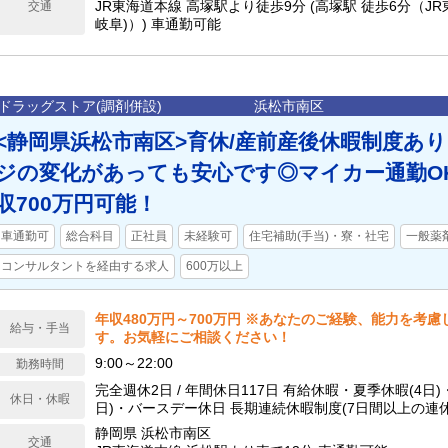
JR東海道本線 高塚駅より徒歩9分 (高塚駅 徒歩6分（J
交通
岐阜)）) 車通勤可能
ドラッグストア(調剤併設)
浜松市南区
<静岡県浜松市南区>育休/産前産後休暇制度あ
ジの変化があっても安心です◎マイカー通勤O
収700万円可能！
車通勤可
総合科目
正社員
未経験可
住宅補助(手当)・寮・社宅
一般薬
コンサルタントを経由する求人
600万以上
年収480万円～700万円 ※あなたのご経験、能力を考
給与・手当
す。お気軽にご相談ください！
9:00～22:00
勤務時間
完全週休2日 / 年間休日117日 有給休暇・夏季休暇(4日
休日・休暇
日)・バースデー休日 長期連続休暇制度(7日間以上の連休または4日間の連
休を2回/1年間に必ず1度)
静岡県 浜松市南区
交通