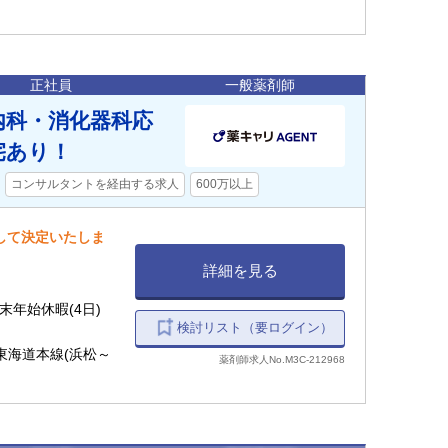
正社員
一般薬剤師
内科・消化器科応
宅あり！
コンサルタントを経由する求人
600万以上
慮して決定いたしま
詳細を見る
(4日)・年末年始休暇(4日)
検討リスト（要ログイン）
R東海道本線(浜松～
薬剤師求人No.M3C-212968