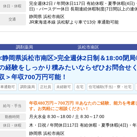
完全週休2日 / 年間休日117日 有給休暇・夏季休暇(4日
休日・休暇
日)・バースデー休日 長期連続休暇制度(7日間以上の連休または4日間の連
休を2回/1年間に必ず1度)
静岡県 浜松市南区
交通
JR東海道本線 浜松駅より車で13分 車通勤可能
調剤薬局
浜松市南区
<静岡県浜松市南区>完全週休2日制＆18:00閉
の経験をしっかり積みたいならぜひお問合せ
収＞年収700万円可能！
車通勤可
調剤薬局
正社員
未経験可
在宅
住宅補助(手当)・寮・社宅
年収480万円～700万円 ※あなたのご経験、能力を考
給与・手当
す。お気軽にご相談ください！
月火水金 8:30～18:00 / 土 8:30～17:00
勤務時間
木・日祝 / 年間休日117日 有給休暇・夏季休暇
休日・休暇
静岡県 浜松市南区