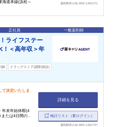
R東海道本線(浜松～
薬剤師求人No.M3C-1391371
正社員
一般薬剤師
り！ライフステー
K！＜高年収＞年
剤師
ドラッグストア(調剤併設)
慮して決定いたしま
詳細を見る
)・年末年始休暇(4
検討リスト（要ログイン）
薬剤師求人No.M3C-1391757