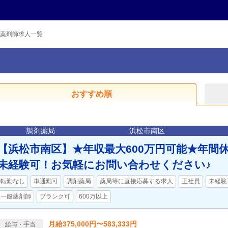
薬剤師求人一覧
おすすめ順
調剤薬局
浜松市南区
【浜松市南区】★年収最大600万円可能★年間休
未経験可！お気軽にお問い合わせください♪
転勤なし
車通勤可
調剤薬局
薬局等に直接応募する求人
正社員
未経験
一般薬剤師
ブランク可
600万以上
月給375,000円〜583,333円
給与・手当