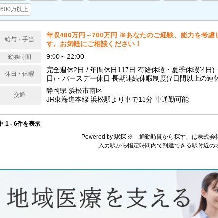
600万以上
年収480万円～700万円 ※あなたのご経験、能力を考
給与・手当
す。お気軽にご相談ください！
9:00～22:00
勤務時間
完全週休2日 / 年間休日117日 有給休暇・夏季休暇(4日
休日・休暇
日)・バースデー休日 長期連続休暇制度(7日間以上の連休または4日間の連
休を2回/1年間に必ず1度)
静岡県 浜松市南区
交通
JR東海道本線 浜松駅より車で13分 車通勤可能
中 1 - 6件を表示
Powered by 駅探 ※「通勤時間から探す」は株
入力駅から指定時間内で到達できる駅付近の