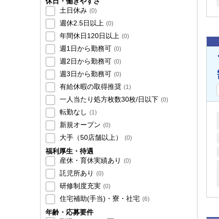
休日・働きやすさ
土日休み
(
0
)
週休2.5日以上
(
0
)
年間休日120日以上
(
0
)
週1日から勤務可
(
0
)
週2日から勤務可
(
0
)
週3日から勤務可
(
0
)
有給休暇の取得推奨
(
1
)
一人当たり処方枚数30枚/日以下
(
0
)
転勤なし
(
1
)
新規オープン
(
0
)
大手（50店舗以上）
(
0
)
福利厚生・待遇
産休・育休実績あり
(
0
)
託児所あり
(
0
)
研修制度充実
(
0
)
住宅補助(手当)・寮・社宅
(
6
)
年齢・応募要件