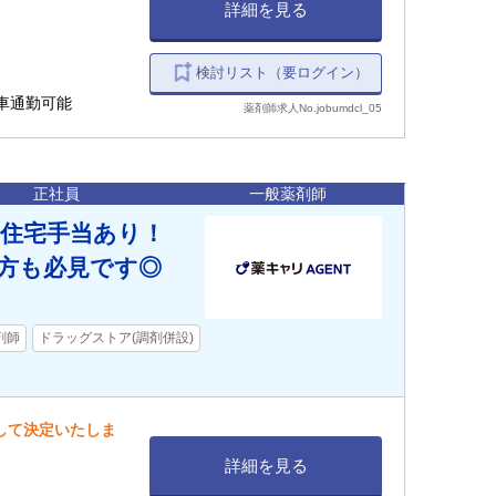
詳細を見る
検討リスト（要ログイン）
車通勤可能
薬剤師求人No.jobumdcl_05
正社員
一般薬剤師
】住宅手当あり！
方も必見です◎
剤師
ドラッグストア(調剤併設)
慮して決定いたしま
詳細を見る