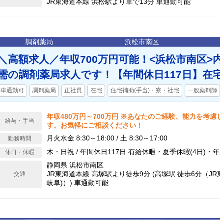
JR東海道本線 浜松駅より車で13分 車通勤可能
調剤薬局
浜松市南区
＼高額求人／年収700万円可能！<浜松市南区>
需の調剤薬局求人です！【年間休日117日】在
車通勤可
調剤薬局
正社員
在宅
住宅補助(手当)・寮・社宅
一般薬剤師
年収480万円～700万円 ※あなたのご経験、能力を考
給与・手当
す。お気軽にご相談ください！
月火水金 8:30～18:00 / 土 8:30～17:00
勤務時間
木・日祝 / 年間休日117日 有給休暇・夏季休暇
休日・休暇
静岡県 浜松市南区
JR東海道本線 高塚駅より徒歩9分 (高塚駅 徒歩6分（J
交通
岐阜)）) 車通勤可能