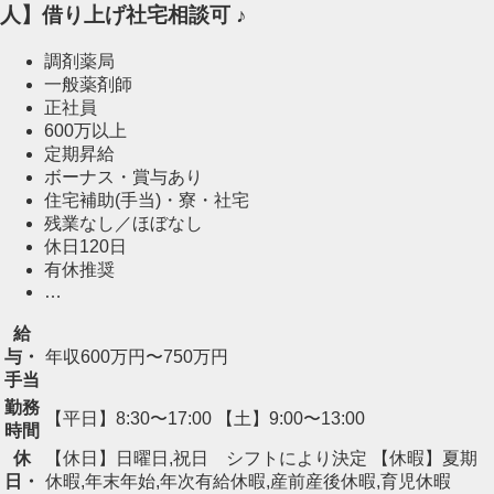
人】借り上げ社宅相談可 ♪
調剤薬局
一般薬剤師
正社員
600万以上
定期昇給
ボーナス・賞与あり
住宅補助(手当)・寮・社宅
残業なし／ほぼなし
休日120日
有休推奨
…
給
与・
年収600万円〜750万円
手当
勤務
【平日】8:30〜17:00 【土】9:00〜13:00
時間
休
【休日】日曜日,祝日 シフトにより決定 【休暇】夏期
日・
休暇,年末年始,年次有給休暇,産前産後休暇,育児休暇