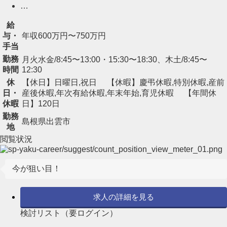
…
給
与・
年収600万円〜750万円
手当
勤務
月火水金/8:45〜13:00・15:30〜18:30、木土/8:45〜
時間
12:30
休
【休日】日曜日,祝日 【休暇】慶弔休暇,特別休暇,産前
日・
産後休暇,年次有給休暇,年末年始,育児休暇 【年間休
休暇
日】120日
勤務
島根県出雲市
地
閲覧状況
今が狙い目！
求人の詳細を見る
検討リスト（要ログイン）