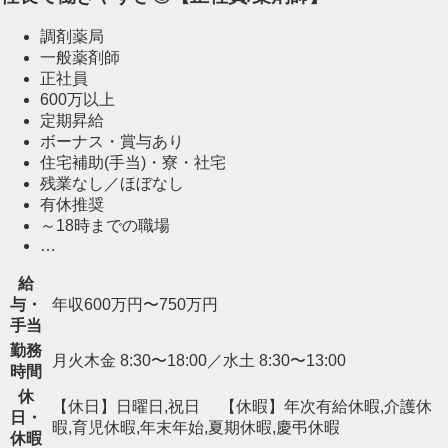
調剤薬局
一般薬剤師
正社員
600万以上
定期昇給
ボーナス・賞与あり
住宅補助(手当)・寮・社宅
残業なし／ほぼなし
有休推奨
～18時までの職場
…
給
与・
年収600万円〜750万円
手当
勤務
月火木金 8:30〜18:00／水土 8:30〜13:00
時間
休
【休日】日曜日,祝日 【休暇】年次有給休暇,介護休
日・
暇,育児休暇,年末年始,夏期休暇,慶弔休暇
休暇