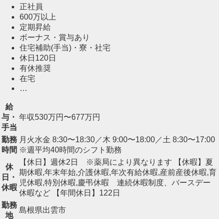
正社員
600万以上
定期昇給
ボーナス・賞与あり
住宅補助(手当)・寮・社宅
休日120日
有休推奨
在宅
…
給
与・
年収530万円〜677万円
手当
勤務
月火水金 8:30〜18:30／木 9:00〜18:00／土 8:30〜17:00
時間
※週平均40時間のシフト勤務
【休日】週休2日 ※薬局により異なります 【休暇】夏
休
期休暇,年末年始,介護休暇,年次有給休暇,産前産後休暇,育
日・
児休暇,特別休暇,慶弔休暇 連続休暇制度、バースデー
休暇
休暇など 【年間休日】122日
勤務
島根県出雲市
地