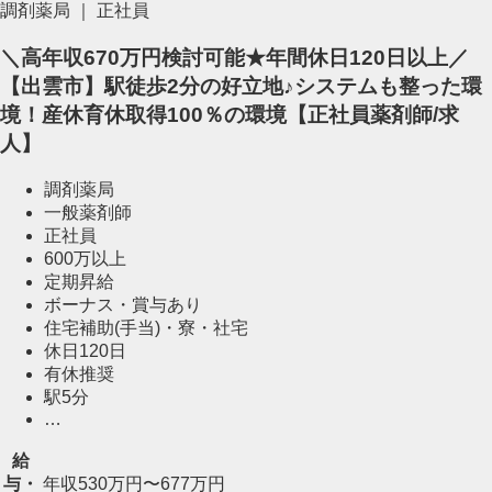
調剤薬局 ｜ 正社員
＼高年収670万円検討可能★年間休日120日以上／
【出雲市】駅徒歩2分の好立地♪システムも整った環
境！産休育休取得100％の環境【正社員薬剤師/求
人】
調剤薬局
一般薬剤師
正社員
600万以上
定期昇給
ボーナス・賞与あり
住宅補助(手当)・寮・社宅
休日120日
有休推奨
駅5分
…
給
与・
年収530万円〜677万円