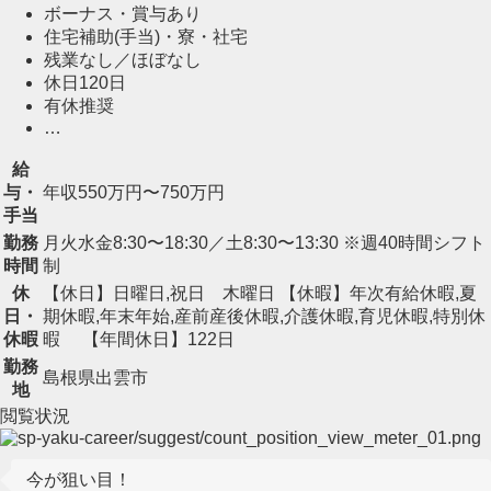
ボーナス・賞与あり
住宅補助(手当)・寮・社宅
残業なし／ほぼなし
休日120日
有休推奨
…
給
与・
年収550万円〜750万円
手当
勤務
月火水金8:30〜18:30／土8:30〜13:30 ※週40時間シフト
時間
制
休
【休日】日曜日,祝日 木曜日 【休暇】年次有給休暇,夏
日・
期休暇,年末年始,産前産後休暇,介護休暇,育児休暇,特別休
休暇
暇 【年間休日】122日
勤務
島根県出雲市
地
閲覧状況
今が狙い目！