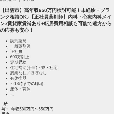
【出雲市】高年収650万円検討可能！未経験・ブラ
ンク相談OK♪【正社員薬剤師】内科・心療内科メイ
ン♪賃貸家賃補あり+転居費用相談も可能で遠方から
の応募も安心！
調剤薬局
一般薬剤師
正社員
600万以上
定期昇給
住宅補助(手当)・寮・社宅
残業なし／ほぼなし
有休推奨
～18時までの職場
産休・育休
…
給
与・
年収580万円〜650万円