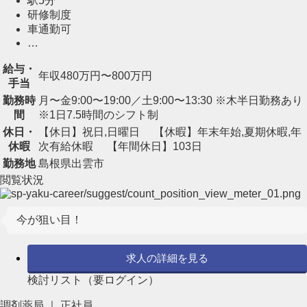
駅5分
研修制度
車通勤可
…
給与・
年収480万円〜800万円
手当
勤務時
月〜金9:00〜19:00／土9:00〜13:30 ※木半日勤務あり
間
※1日7.5時間のシフト制
休日・
【休日】祝日,日曜日 【休暇】年末年始,夏期休暇,年
休暇
次有給休暇 【年間休日】103日
勤務地
島根県出雲市
閲覧状況
今が狙い目！
求人の詳細を見る
検討リスト（要ログイン）
調剤薬局 ｜ 正社員