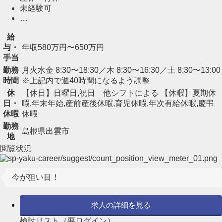
未経験可
…
給
与・
年収580万円〜650万円
手当
勤務
月火水金 8:30〜18:30／木 8:30〜16:30／土 8:30〜13:00
時間
※上記内で週40時間になるよう調整
休
【休日】日曜日,祝日 他シフトによる 【休暇】夏期休
日・
暇,年末年始,産前産後休暇,育児休暇,年次有給休暇,慶弔
休暇
休暇
勤務
島根県出雲市
地
閲覧状況
今が狙い目！
求人の詳細を見る
検討リスト（要ログイン）