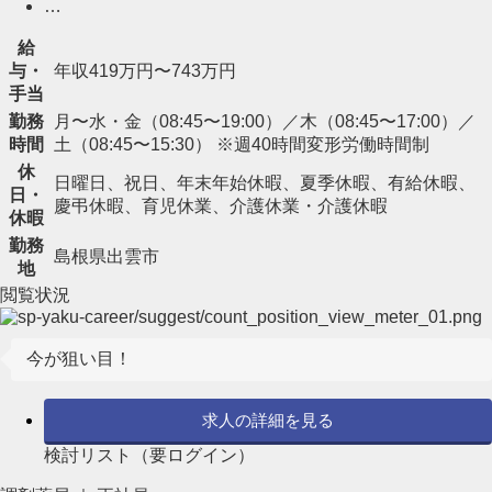
…
給
与・
年収419万円〜743万円
手当
勤務
月〜水・金（08:45〜19:00）／木（08:45〜17:00）／
時間
土（08:45〜15:30） ※週40時間変形労働時間制
休
日曜日、祝日、年末年始休暇、夏季休暇、有給休暇、
日・
慶弔休暇、育児休業、介護休業・介護休暇
休暇
勤務
島根県出雲市
地
閲覧状況
今が狙い目！
求人の詳細を見る
検討リスト（要ログイン）