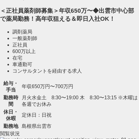
＜正社員薬剤師募集＞年収650万〜◆出雲市中心部
で薬局勤務！高年収狙える＆即日入社OK！
調剤薬局
一般薬剤師
正社員
600万以上
在宅
車通勤可
コンサルタントを経由する求人
給与・
年収650万円〜700万円
手当
勤務時
月火水金土 8:30〜19:00 木 8:30〜13:15 ※木曜は
間
各週でお休み
休日・
定休日：日祝
休暇
勤務地
島根県出雲市
閲覧状況