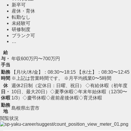
新卒可
産休・育休
転勤なし
未経験可
研修制度
ブランク可
…
給
与・
年収600万円〜700万円
手当
勤務
【月/火/木/金】：08:30〜18:15 【水/土】：08:30〜12:45
時間
※上記は営業時間です。 ※月平均残業0〜5時間
休
週休2日制（定休日：日曜、祝日） ◇有給休暇（初年度
日・
10日、最大20日）◇夏季休暇◇年末年始休暇（12/30〜
休暇
1/3）◇慶弔休暇◇産前産後休暇◇育児休暇
勤務
島根県出雲市
地
閲覧状況