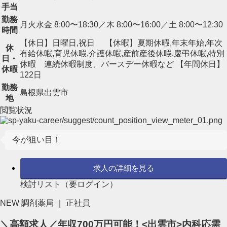
手当
勤務
月火水金 8:00〜18:30／木 8:00〜16:00／土 8:00〜12:30
時間
【休日】日曜日,祝日 【休暇】夏期休暇,年末年始,年次
休
有給休暇,育児休暇,介護休暇,産前産後休暇,慶弔休暇,特別
日・
休暇 連続休暇制度、バースデー休暇など 【年間休日】
休暇
122日
勤務
島根県出雲市
地
閲覧状況
今が狙い目！
求人の詳細を見る
検討リスト（要ログイン）
NEW
調剤薬局 ｜ 正社員
＼高額求人／年収700万円可能！<出雲市>内科応需