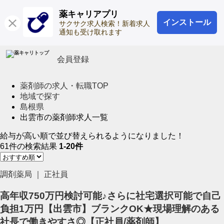
薬キャリアプリ
インストール
ログイン
サクサク求人検索！新着求人
通知も受け取れます
会員登録
薬剤師の求人・転職TOP
地域で探す
島根県
出雲市の薬剤師求人一覧
給与が高い順で並び替えられるようになりました！
61
件
の検索結果
1-20件
調剤薬局 ｜ 正社員
高年収750万円検討可能♪さらに社宅選択可能で自己
負担1万円【出雲市】ブランクOK★現場理解のある
社長で働きやすさ◎【正社員/薬剤師】