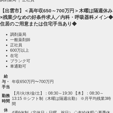
【出雲市】＜高年収650～700万円＞木曜は隔週休み
×残業少なめの好条件求人／内科・呼吸器科メイン◆
住居のご用意または住宅手当あり◆
調剤薬局
一般薬剤師
正社員
600万以上
在宅
ブランク可
車通勤可
給
与・
年収650万円〜700万円
手当
【月/火/水/金/土】：08:30～19:30 【木】：08:30～
勤務
13:15 ※シフト制（木曜は隔週出勤） ※月平均残業3時
時間
間
休
4週6休制（定休日：日曜、祝日） ◇有給休暇◇夏季休