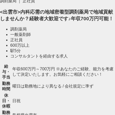
調剤薬局 ｜ 正社員
<出雲市>内科応需の地域密着型調剤薬局で地域貢献
しませんか？経験者大歓迎です♪年収700万円可能！
調剤薬局
一般薬剤師
正社員
600万以上
駅5分
コンサルタントを経由する求人
給
年収600万円～700万円 ※あなたのご経験、能力を考慮
与・
して決定いたします。お気軽にご相談ください！
手当
勤務
曜日は勤務地により異なる / 会社規定に準ず
時間
休
日・
日祝
休暇
勤務