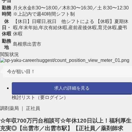
手当
勤務
月火水金8:30〜18:00／木8:30〜16:30／土 8:30〜12:30
時間
※上記内で週40時間シフト制
休
【休日】日曜日,祝日 他シフトによる 【休暇】夏期休
日・
暇,年末年始,年次有給休暇,産前産後休暇,育児休暇,慶弔
休暇
休暇
勤務
島根県出雲市
地
閲覧状況
今が狙い目！
求人の詳細を見る
検討リスト（要ログイン）
調剤薬局 ｜ 正社員
☆年収700万円台相談可☆年休120日以上！福利厚生
充実◎【出雲市／出雲市駅】【正社員／薬剤師求