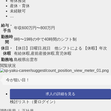
有休推奨
産休・育休
未経験可
…
給与・
年収600万円〜800万円
手当
勤務時
9時〜19時の中で40時間のシフト制
間
休日・
【休日】日曜日,祝日 他シフトによる 【休暇】年次
休暇
有給休暇,産前産後休暇,育児休暇
勤務地
島根県出雲市
閲覧状況
今が狙い目！
求人の詳細を見る
検討リスト（要ログイン）
調剤薬局 ｜ 正社員