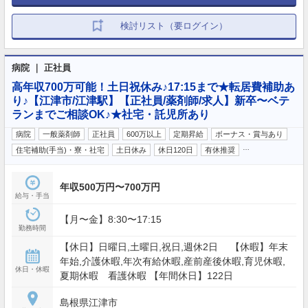
検討リスト（要ログイン）
病院 ｜ 正社員
高年収700万可能！土日祝休み♪17:15まで★転居費補助あ
り♪【江津市/江津駅】【正社員/薬剤師/求人】新卒〜ベテ
ランまでご相談OK♪★社宅・託児所あり
病院
一般薬剤師
正社員
600万以上
定期昇給
ボーナス・賞与あり
…
住宅補助(手当)・寮・社宅
土日休み
休日120日
有休推奨
年収500万円〜700万円
給与・手当
【月〜金】8:30〜17:15
勤務時間
【休日】日曜日,土曜日,祝日,週休2日 【休暇】年末
年始,介護休暇,年次有給休暇,産前産後休暇,育児休暇,
休日・休暇
夏期休暇 看護休暇 【年間休日】122日
島根県江津市