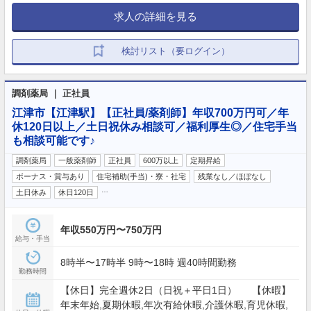
求人の詳細を見る
検討リスト（要ログイン）
調剤薬局 ｜ 正社員
江津市【江津駅】【正社員/薬剤師】年収700万円可／年
休120日以上／土日祝休み相談可／福利厚生◎／住宅手当
も相談可能です♪
調剤薬局
一般薬剤師
正社員
600万以上
定期昇給
ボーナス・賞与あり
住宅補助(手当)・寮・社宅
残業なし／ほぼなし
…
土日休み
休日120日
年収550万円〜750万円
給与・手当
8時半〜17時半 9時〜18時 週40時間勤務
勤務時間
【休日】完全週休2日（日祝＋平日1日） 【休暇】
年末年始,夏期休暇,年次有給休暇,介護休暇,育児休暇,