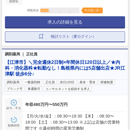
勤務地
閲覧状況
今が狙い目！
求人の詳細を見る
検討リスト（要ログイン）
調剤薬局 ｜ 正社員
【江津市】＼完全週休2日制×年間休日120日以上／★内
科・消化器科★転勤なし！島根県内には5店舗出店★JR江
津駅 徒歩6分♪
調剤薬局
一般薬剤師
正社員
休日120日
産休・育休
研修制度
ブランク可
車通勤可
コンサルタントを経由する求人
年収480万円〜550万円
給与・手当
【月/火/水/金】：08:30〜18:30 【木】：08:30〜
18:00 【土】：08:30〜13:00 ※上記は店舗の営業時
勤務時間
間です ※週40時間の変形労働制