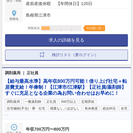
休日・休暇
産前産後休暇 【年間休日】120日
島根県江津市
勤務地
閲覧状況
今が狙い目！
求人の詳細を見る
検討リスト（要ログイン）
調剤薬局 ｜ 正社員
【給与最高水準】高年収800万円可能！借り上げ社宅＋転
居費支給！年俸制！【江津市/江津駅】【正社員/薬剤師】
すぐに充足となる企業の為お問い合わせはお早めに！
調剤薬局
一般薬剤師
正社員
600万以上
定期昇給
住宅補助(手当)・寮・社宅
残業なし／ほぼなし
有休推奨
総合科目
在宅
…
年収700万円〜800万円
給与・手当