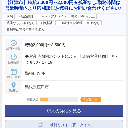
【江津市】時給2,000円～2,500円★残業なし/勤務時間は
営業時間内より応相談◎お気軽にお問い合わせください♪
病院
一般薬剤師
パート・アルバイト
時給2,500円以上
残業なし／ほぼなし
有休推奨
～18時までの職場
転勤なし
薬局等に直接応募する求人
時給2,000円〜2,500円
給与・手当
◆営業時間内のシフトによる 【店舗営業時間】 月～
金 8:30～17:15
勤務時間
勤務日以外
休日・休暇
島根県江津市
勤務地
閲覧状況
今が狙い目！
求人の詳細を見る
検討リスト（要ログイン）