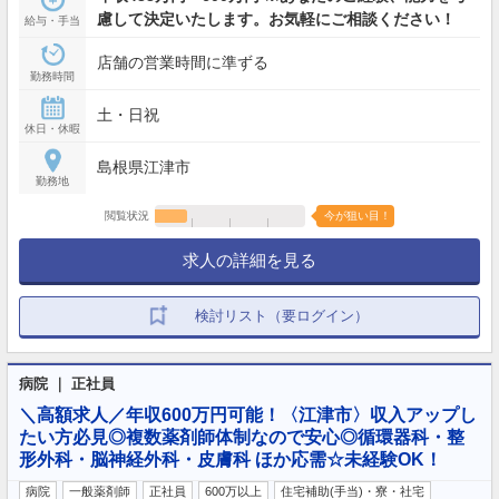
慮して決定いたします。お気軽にご相談ください！
給与・手当
店舗の営業時間に準ずる
勤務時間
土・日祝
休日・休暇
島根県江津市
勤務地
閲覧状況
今が狙い目！
求人の詳細を見る
検討リスト（要ログイン）
病院 ｜ 正社員
＼高額求人／年収600万円可能！〈江津市〉収入アップし
たい方必見◎複数薬剤師体制なので安心◎循環器科・整
形外科・脳神経外科・皮膚科 ほか応需☆未経験OK！
病院
一般薬剤師
正社員
600万以上
住宅補助(手当)・寮・社宅