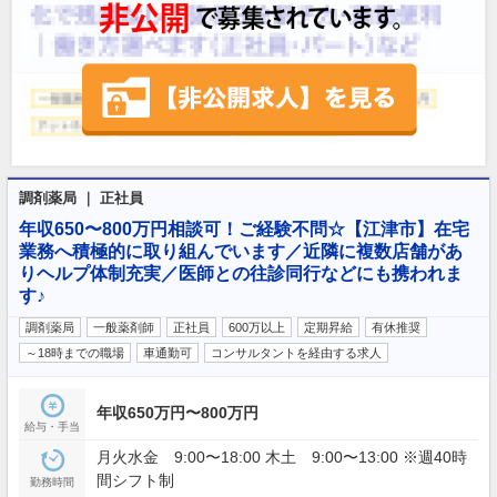
調剤薬局 ｜ 正社員
年収650〜800万円相談可！ご経験不問☆【江津市】在宅
業務へ積極的に取り組んでいます／近隣に複数店舗があ
りヘルプ体制充実／医師との往診同行などにも携われま
す♪
調剤薬局
一般薬剤師
正社員
600万以上
定期昇給
有休推奨
～18時までの職場
車通勤可
コンサルタントを経由する求人
年収650万円〜800万円
給与・手当
月火水金 9:00〜18:00 木土 9:00〜13:00 ※週40時
間シフト制
勤務時間