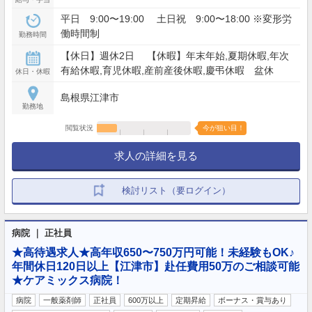
平日 9:00〜19:00 土日祝 9:00〜18:00 ※変形労
働時間制
勤務時間
【休日】週休2日 【休暇】年末年始,夏期休暇,年次
有給休暇,育児休暇,産前産後休暇,慶弔休暇 盆休
休日・休暇
島根県江津市
勤務地
閲覧状況
今が狙い目！
求人の詳細を見る
検討リスト（要ログイン）
病院 ｜ 正社員
★高待遇求人★高年収650〜750万円可能！未経験もOK♪
年間休日120日以上【江津市】赴任費用50万のご相談可能
★ケアミックス病院！
病院
一般薬剤師
正社員
600万以上
定期昇給
ボーナス・賞与あり