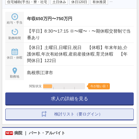
…
住宅補助(手当)・寮・社宅
土日休み
休日120日
有休推奨
年収650万円〜750万円
給与・手当
【平日】8:30〜17:15 ※〜曜〜・〜期休暇交替制で当
番あり
勤務時間
【休日】土曜日,日曜日,祝日 【休暇】年末年始,介
護休暇,年次有給休暇,産前産後休暇,育児休暇 【年
休日・休暇
間休日】122日
島根県江津市
勤務地
閲覧状況
今が狙い目！
求人の詳細を見る
検討リスト（要ログイン）
病院 ｜ パート・アルバイト
NEW