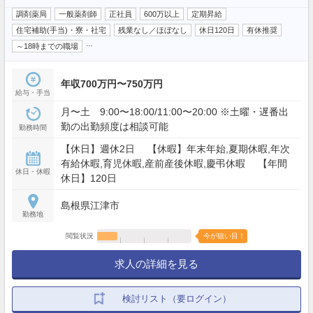
調剤薬局
一般薬剤師
正社員
600万以上
定期昇給
住宅補助(手当)・寮・社宅
残業なし／ほぼなし
休日120日
有休推奨
…
～18時までの職場
年収700万円〜750万円
給与・手当
月〜土 9:00〜18:00/11:00〜20:00 ※土曜・遅番出
勤の出勤頻度は相談可能
勤務時間
【休日】週休2日 【休暇】年末年始,夏期休暇,年次
有給休暇,育児休暇,産前産後休暇,慶弔休暇 【年間
休日・休暇
休日】120日
島根県江津市
勤務地
閲覧状況
今が狙い目！
求人の詳細を見る
検討リスト（要ログイン）