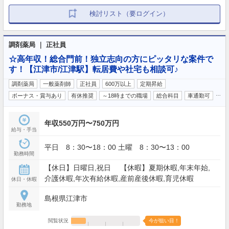
検討リスト（要ログイン）
調剤薬局 ｜ 正社員
☆高年収！総合門前！独立志向の方にピッタリな案件で
す！【江津市/江津駅】転居費や社宅も相談可♪
調剤薬局
一般薬剤師
正社員
600万以上
定期昇給
…
ボーナス・賞与あり
有休推奨
～18時までの職場
総合科目
車通勤可
年収550万円〜750万円
給与・手当
平日 8：30〜18：00 土曜 8：30〜13：00
勤務時間
【休日】日曜日,祝日 【休暇】夏期休暇,年末年始,
介護休暇,年次有給休暇,産前産後休暇,育児休暇
休日・休暇
島根県江津市
勤務地
閲覧状況
今が狙い目！