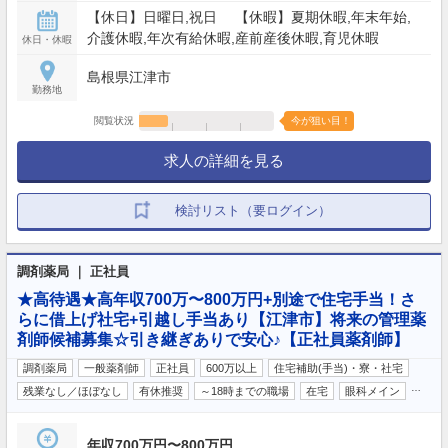
【休日】日曜日,祝日 【休暇】夏期休暇,年末年始,
介護休暇,年次有給休暇,産前産後休暇,育児休暇
休日・休暇
島根県江津市
勤務地
閲覧状況
今が狙い目！
求人の詳細を見る
検討リスト（要ログイン）
調剤薬局 ｜ 正社員
★高待遇★高年収700万〜800万円+別途で住宅手当！さ
らに借上げ社宅+引越し手当あり【江津市】将来の管理薬
剤師候補募集☆引き継ぎありで安心♪【正社員薬剤師】
調剤薬局
一般薬剤師
正社員
600万以上
住宅補助(手当)・寮・社宅
…
残業なし／ほぼなし
有休推奨
～18時までの職場
在宅
眼科メイン
年収700万円〜800万円