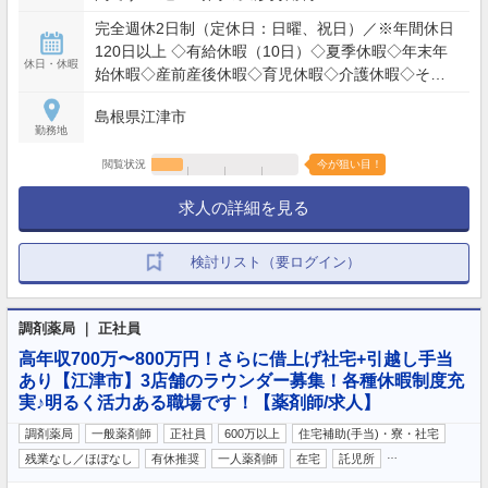
完全週休2日制（定休日：日曜、祝日）／※年間休日
120日以上 ◇有給休暇（10日）◇夏季休暇◇年末年
休日・休暇
始休暇◇産前産後休暇◇育児休暇◇介護休暇◇その
他
島根県江津市
勤務地
閲覧状況
今が狙い目！
求人の詳細を見る
検討リスト（要ログイン）
調剤薬局 ｜ 正社員
高年収700万〜800万円！さらに借上げ社宅+引越し手当
あり【江津市】3店舗のラウンダー募集！各種休暇制度充
実♪明るく活力ある職場です！【薬剤師/求人】
調剤薬局
一般薬剤師
正社員
600万以上
住宅補助(手当)・寮・社宅
…
残業なし／ほぼなし
有休推奨
一人薬剤師
在宅
託児所