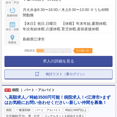
給与・手当
月火水金8:30〜18:00／木土8:30〜13:00 ※うち40時
間勤務
勤務時間
【休日】祝日,日曜日 【休暇】年末年始,夏期休暇,
年次有給休暇,介護休暇,育児休暇,産前産後休暇
休日・休暇
島根県江津市
勤務地
閲覧状況
今が狙い目！
求人の詳細を見る
検討リスト（要ログイン）
病院 ｜ パート・アルバイト
NEW
＼高額求人／時給3500円可能！病院求人！<江津市>まず
はお気軽にお問い合わせください♪新しい仲間を募集！
病院
一般薬剤師
パート・アルバイト
時給2,500円以上
住宅補助(手当)・寮・社宅
コンサルタントを経由する求人