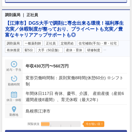
調剤薬局 ｜ 正社員
【江津市】DGS大手で調剤に専念出来る環境！福利厚生
充実／休暇制度が整っており、プライベートも充実／豊
富なキャリアアップサポートも◎
調剤薬局
一般薬剤師
正社員
定期昇給
住宅補助(手当)・寮・社宅
…
有休推奨
駅5分
大手（50店舗）
産休・育休
研修制度
年収430万円〜560万円
給与・手当
変形労働時間制：原則実働8時間(休憩60分) ※シフト
制
勤務時間
年間休日117日 有休、慶弔、介護、 産前産後（産前6
週間産後8週間）、育児休暇（最大2年）
休日・休暇
島根県江津市
勤務地
閲覧状況
今が狙い目！