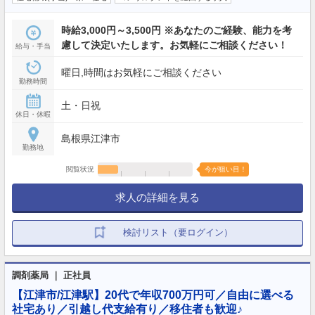
時給3,000円～3,500円 ※あなたのご経験、能力を考
慮して決定いたします。お気軽にご相談ください！
給与・手当
曜日,時間はお気軽にご相談ください
勤務時間
土・日祝
休日・休暇
島根県江津市
勤務地
閲覧状況
今が狙い目！
求人の詳細を見る
検討リスト（要ログイン）
調剤薬局 ｜ 正社員
【江津市/江津駅】20代で年収700万円可／自由に選べる
社宅あり／引越し代支給有り／移住者も歓迎♪