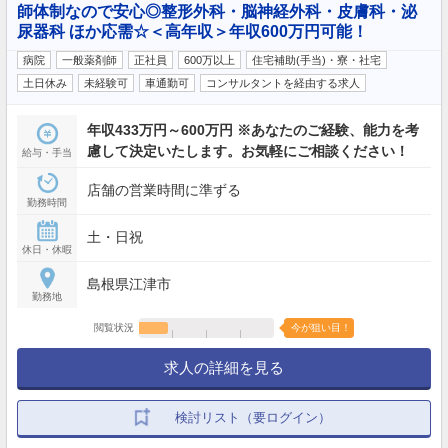
師体制なので安心◎整形外科・脳神経外科・皮膚科・泌
尿器科 ほか応需☆＜高年収＞年収600万円可能！
病院
一般薬剤師
正社員
600万以上
住宅補助(手当)・寮・社宅
土日休み
未経験可
車通勤可
コンサルタントを経由する求人
年収433万円～600万円 ※あなたのご経験、能力を考
慮して決定いたします。お気軽にご相談ください！
給与・手当
店舗の営業時間に準ずる
勤務時間
土・日祝
休日・休暇
島根県江津市
勤務地
閲覧状況
今が狙い目！
求人の詳細を見る
検討リスト（要ログイン）