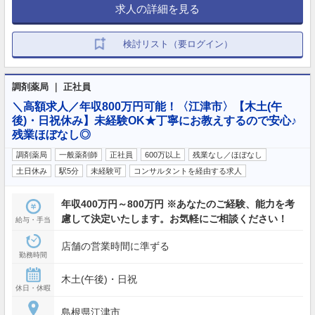
求人の詳細を見る
検討リスト（要ログイン）
調剤薬局 ｜ 正社員
＼高額求人／年収800万円可能！〈江津市〉【木土(午
後)・日祝休み】未経験OK★丁寧にお教えするので安心♪
残業ほぼなし◎
調剤薬局
一般薬剤師
正社員
600万以上
残業なし／ほぼなし
土日休み
駅5分
未経験可
コンサルタントを経由する求人
年収400万円～800万円 ※あなたのご経験、能力を考
慮して決定いたします。お気軽にご相談ください！
給与・手当
店舗の営業時間に準ずる
勤務時間
木土(午後)・日祝
休日・休暇
島根県江津市