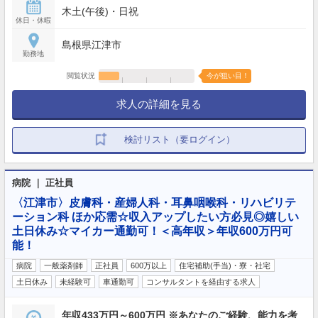
木土(午後)・日祝
休日・休暇
島根県江津市
勤務地
閲覧状況
今が狙い目！
求人の詳細を見る
検討リスト（要ログイン）
病院 ｜ 正社員
〈江津市〉皮膚科・産婦人科・耳鼻咽喉科・リハビリテ
ーション科 ほか応需☆収入アップしたい方必見◎嬉しい
土日休み☆マイカー通勤可！＜高年収＞年収600万円可
能！
病院
一般薬剤師
正社員
600万以上
住宅補助(手当)・寮・社宅
土日休み
未経験可
車通勤可
コンサルタントを経由する求人
年収433万円～600万円 ※あなたのご経験、能力を考