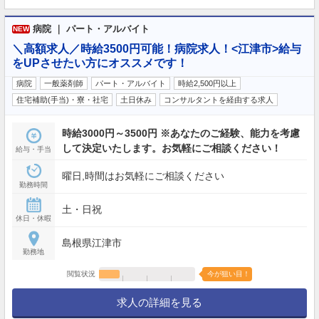
病院 ｜ パート・アルバイト
NEW
＼高額求人／時給3500円可能！病院求人！<江津市>給与
をUPさせたい方にオススメです！
病院
一般薬剤師
パート・アルバイト
時給2,500円以上
住宅補助(手当)・寮・社宅
土日休み
コンサルタントを経由する求人
時給3000円～3500円 ※あなたのご経験、能力を考慮
して決定いたします。お気軽にご相談ください！
給与・手当
曜日,時間はお気軽にご相談ください
勤務時間
土・日祝
休日・休暇
島根県江津市
勤務地
閲覧状況
今が狙い目！
求人の詳細を見る