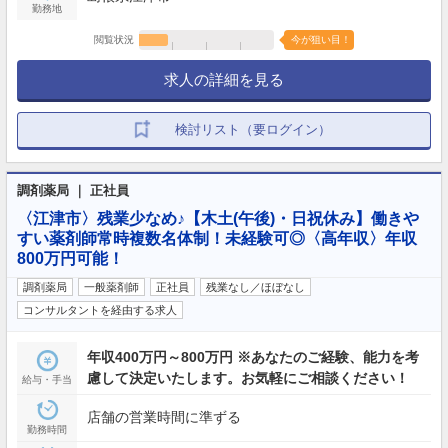
勤務地
閲覧状況
今が狙い目！
求人の詳細を見る
検討リスト（要ログイン）
調剤薬局 ｜ 正社員
〈江津市〉残業少なめ♪【木土(午後)・日祝休み】働きや
すい薬剤師常時複数名体制！未経験可◎〈高年収〉年収
800万円可能！
調剤薬局
一般薬剤師
正社員
残業なし／ほぼなし
コンサルタントを経由する求人
年収400万円～800万円 ※あなたのご経験、能力を考
慮して決定いたします。お気軽にご相談ください！
給与・手当
店舗の営業時間に準ずる
勤務時間