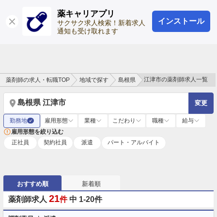
薬キャリアプリ
インストール
ログイン
会員登録
サクサク求人検索！新着求人
通知も受け取れます
江津市の薬剤師求人一覧
薬剤師の求人・転職TOP
地域で探す
島根県
島根県 江津市
変更
勤務地
雇用形態
業種
こだわり
職種
給与
✓
雇用形態を絞り込む
正社員
契約社員
派遣
パート・アルバイト
おすすめ順
新着順
21
薬剤師求人
件
中 1-20件