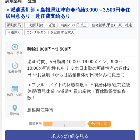
調剤薬局 ｜ 派遣
＜派遣薬剤師＞島根県江津市◆時給3,000～3,500円◆住
居用意あり・赴任費支給あり
調剤薬局
一般薬剤師
派遣
時給2,500円以上
住宅補助(手当)・寮・社宅
車通勤可
コンサルタントを経由する求人
時給3,000円〜3,500円
給与・手当
週40時間、5日勤務 10:00～19:00メイン、9:00～
18:00の可能性もあり ※土日出勤の可能性有の週休2
勤務時間
日 ※お盆明けからは店舗自体が日祝休みに変更にな
ります。
＜ファル・メイトの休暇制度＞ ＊有給休暇/産前産後
休暇/育児休業 ※派遣社員の産休・育休取得実績多
休日・休暇
数！
島根県江津市
勤務地
閲覧状況
今が狙い目！
求人の詳細を見る