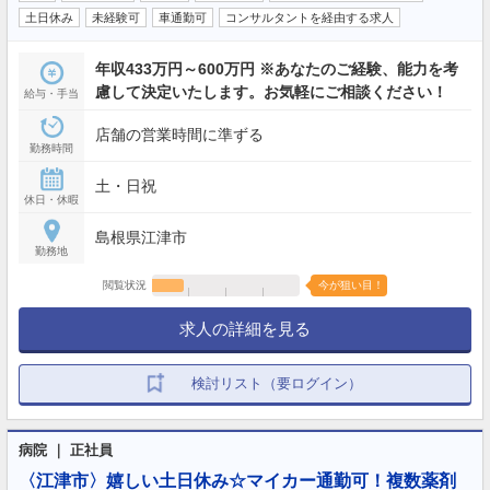
土日休み
未経験可
車通勤可
コンサルタントを経由する求人
年収433万円～600万円 ※あなたのご経験、能力を考
慮して決定いたします。お気軽にご相談ください！
給与・手当
店舗の営業時間に準ずる
勤務時間
土・日祝
休日・休暇
島根県江津市
勤務地
閲覧状況
今が狙い目！
求人の詳細を見る
検討リスト（要ログイン）
病院 ｜ 正社員
〈江津市〉嬉しい土日休み☆マイカー通勤可！複数薬剤