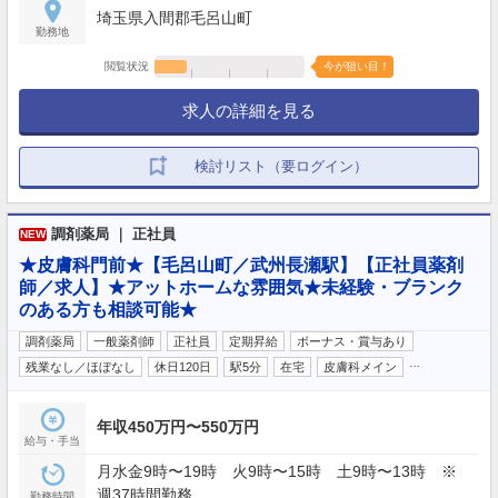
埼玉県入間郡毛呂山町
（有給取得率100％） 【年間休日】125日
勤務地
閲覧状況
今が狙い目！
求人の詳細を見る
検討リスト（要ログイン）
調剤薬局 ｜ 正社員
NEW
★皮膚科門前★【毛呂山町／武州長瀬駅】【正社員薬剤
師／求人】★アットホームな雰囲気★未経験・ブランク
のある方も相談可能★
調剤薬局
一般薬剤師
正社員
定期昇給
ボーナス・賞与あり
…
残業なし／ほぼなし
休日120日
駅5分
在宅
皮膚科メイン
年収450万円〜550万円
給与・手当
月水金9時〜19時 火9時〜15時 土9時〜13時 ※
週37時間勤務
勤務時間