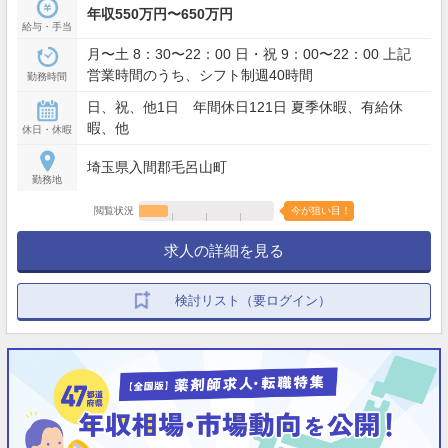
年収550万円〜650万円
給与・手当
月〜土 8：30〜22：00 日・祝 9：00〜22：00 上記
営業時間のうち、シフト制週40時間
勤務時間
日、祝、他1日 年間休日121日 夏季休暇、有給休
暇、他
休日・休暇
埼玉県入間郡毛呂山町
勤務地
閲覧状況
今が狙い目！
求人の詳細を見る
検討リスト（要ログイン）