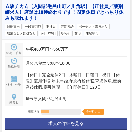
☆駅チカ☆【入間郡毛呂山町／川角駅】【正社員／薬剤
師求人】店舗は18時終わりです！固定休日できっちり休
みも取れます！
調剤薬局
一般薬剤師
正社員
定期昇給
ボーナス・賞与あり
…
残業なし／ほぼなし
休日120日
駅5分
在宅
未経験可
年収400万円〜550万円
給与・手当
月火水金土 9:00〜18:00
勤務時間
【休日】完全週休2日 木曜日・日曜日・祝日 【休
暇】夏期休暇,年末年始,年次有給休暇,育児休暇,産前
休日・休暇
産後休暇,慶弔休暇 【年間休日】120日
埼玉県入間郡毛呂山町
勤務地
閲覧状況
今が狙い目！
求人の詳細を見る