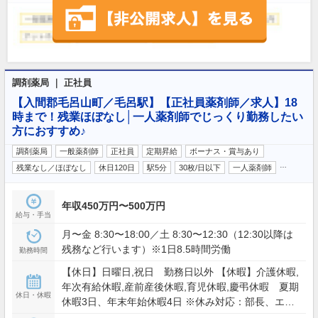
調剤薬局 ｜ 正社員
【入間郡毛呂山町／毛呂駅】【正社員薬剤師／求人】18
時まで！残業ほぼなし│一人薬剤師でじっくり勤務したい
方におすすめ♪
調剤薬局
一般薬剤師
正社員
定期昇給
ボーナス・賞与あり
…
残業なし／ほぼなし
休日120日
駅5分
30枚/日以下
一人薬剤師
年収450万円〜500万円
給与・手当
月〜金 8:30〜18:00／土 8:30〜12:30（12:30以降は
残務など行います）※1日8.5時間労働
勤務時間
【休日】日曜日,祝日 勤務日以外 【休暇】介護休暇,
年次有給休暇,産前産後休暇,育児休暇,慶弔休暇 夏期
休日・休暇
休暇3日、年末年始休暇4日 ※休み対応：部長、エリ
アマネージャー及び近隣店舗からのヘルプあり。