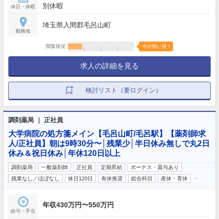
別休暇
休日・休暇
埼玉県入間郡毛呂山町
勤務地
閲覧状況
今が狙い目！
求人の詳細を見る
検討リスト（要ログイン）
調剤薬局 ｜ 正社員
大学病院の処方箋メイン【毛呂山町/毛呂駅】【薬剤師求
人/正社員】朝は9時30分〜│残業少│半日休み無しで丸2日
休み＆祝日休み│年休120日以上
調剤薬局
一般薬剤師
正社員
定期昇給
ボーナス・賞与あり
…
残業なし／ほぼなし
休日120日
有休推奨
総合科目
産休・育休
年収430万円〜550万円
給与・手当