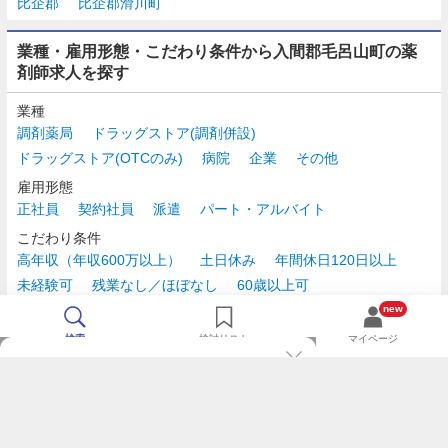
比企郡
比企郡滑川町
業種・雇用形態・こだわり条件から入間郡毛呂山町の薬
剤師求人を探す
業種
調剤薬局
ドラッグストア(調剤併設)
ドラッグストア(OTCのみ)
病院
企業
その他
雇用形態
正社員
契約社員
派遣
パート・アルバイト
こだわり条件
高年収（年収600万以上）
土日休み
年間休日120日以上
未経験可
残業なし／ほぼなし
60歳以上可
時給2,500円以上
new
検索
検討リスト
マイページ
TOP
m3.comログインで
求人探しがもっと便利に
最近チェックした求人一覧
薬剤師の転職成功ガイド
希望に合う新着求人を通知