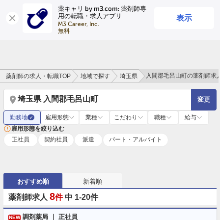
薬キャリ by m3.com: 薬剤師専
表示
用の転職・求人アプリ
ログイン
会員登録
M3 Career, Inc.

無料
入間郡毛呂山町の薬剤師求
薬剤師の求人・転職TOP
地域で探す
埼玉県
埼玉県 入間郡毛呂山町
変更
勤務地
雇用形態
業種
こだわり
職種
給与
✓
雇用形態を絞り込む
正社員
契約社員
派遣
パート・アルバイト
おすすめ順
新着順
8
薬剤師求人
件
中 1-20件
調剤薬局 ｜ 正社員
NEW