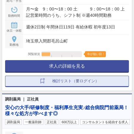
給与・手当
月〜金 9：00〜18：00 土 9：00〜18：00 上
記営業時間のうち、シフト制 ※週40時間勤務
勤務時間
週休2日制 年間休日119日 有給休暇 初年度13日
休日・休暇
埼玉県入間郡毛呂山町
勤務地
閲覧状況
今が狙い目！
求人の詳細を見る
検討リスト（要ログイン）
調剤薬局 ｜ 正社員
安心の大手/研修制度・福利厚生充実♪総合病院門前薬局！
様々な処方が学べます◎
調剤薬局
一般薬剤師
正社員
600万以上
コンサルタントを経由する求人