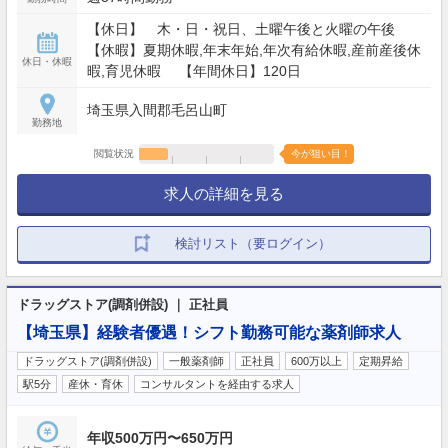
【休日】 木・日・祝日、土曜午後と火曜の午後
【休暇】夏期休暇,年末年始,年次有給休暇,産前産後休
休日・休暇
暇,育児休暇 【年間休日】120日
埼玉県入間郡毛呂山町
勤務地
閲覧状況
今が狙い目！
求人の詳細を見る
検討リスト（要ログイン）
ドラッグストア(調剤併設) ｜ 正社員
【埼玉県】経験者優遇！シフト勤務可能な薬剤師求人
ドラッグストア(調剤併設)
一般薬剤師
正社員
600万以上
定期昇給
駅5分
産休・育休
コンサルタントを経由する求人
年収500万円〜650万円