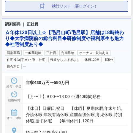
検討リスト（要ログイン）
調剤薬局 ｜ 正社員
☆年休120日以上☆【毛呂山町/毛呂駅】店舗は18時終わ
り◆大学病院前の総合科目◆研修制度や福利厚生も魅力
◆社宅制度あり◆
調剤薬局
一般薬剤師
正社員
定期昇給
ボーナス・賞与あり
住宅補助(手当)・寮・社宅
残業なし／ほぼなし
休日120日
駅5分
…
総合科目
年収430万円〜550万円
給与・手当
【月〜土】9:00〜18:00 ※週40時間勤務
勤務時間
【休日】日曜日,祝日 【休暇】夏期休暇,年末年始,
介護休暇,年次有給休暇,産前産後休暇,育児休暇,特別
休日・休暇
休暇,慶弔休暇 【年間休日】120日
埼玉県入間郡毛呂山町