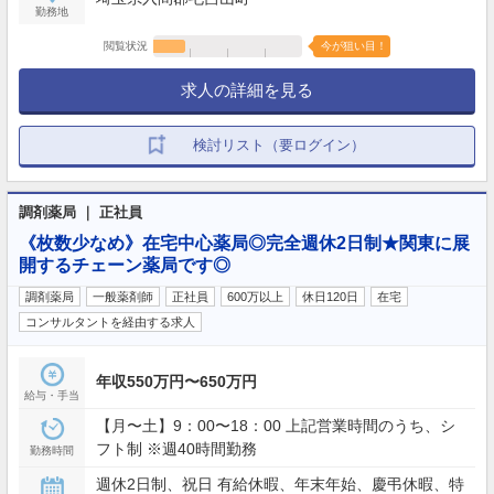
勤務地
閲覧状況
今が狙い目！
求人の詳細を見る
検討リスト（要ログイン）
調剤薬局 ｜ 正社員
《枚数少なめ》在宅中心薬局◎完全週休2日制★関東に展
開するチェーン薬局です◎
調剤薬局
一般薬剤師
正社員
600万以上
休日120日
在宅
コンサルタントを経由する求人
年収550万円〜650万円
給与・手当
【月〜土】9：00〜18：00 上記営業時間のうち、シ
フト制 ※週40時間勤務
勤務時間
週休2日制、祝日 有給休暇、年末年始、慶弔休暇、特