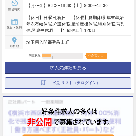
【月〜金】9:30〜18:30【土】9:30〜18:30
勤務時間
【休日】日曜日,祝日 【休暇】夏期休暇,年末年始,
年次有給休暇,介護休暇,産前産後休暇,特別休暇,育児
休日・休暇
休暇,慶弔休暇 【年間休日】120日
埼玉県入間郡毛呂山町
勤務地
閲覧状況
今が狙い目！
求人の詳細を見る
検討リスト（要ログイン）