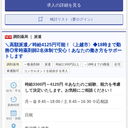
求人の詳細を見る
検討リスト（要ログイン）
調剤薬局 ｜ 派遣
NEW
＼高額派遣／時給4125円可能！〈上越市〉◆18時まで勤
務◎常時薬剤師2名体制で安心！あなたの働き方をサポー
トします
調剤薬局
一般薬剤師
派遣
時給2,500円以上
～18時までの職場
在宅
車通勤可
コンサルタントを経由する求人
時給3300円～4125円 ※あなたのご経験、能力を考慮
して決定いたします。お気軽にご相談ください！
給与・手当
月～金 8:45～18:00 / 土 8:45～16:30 ※応相談
勤務時間
日祝
休日・休暇