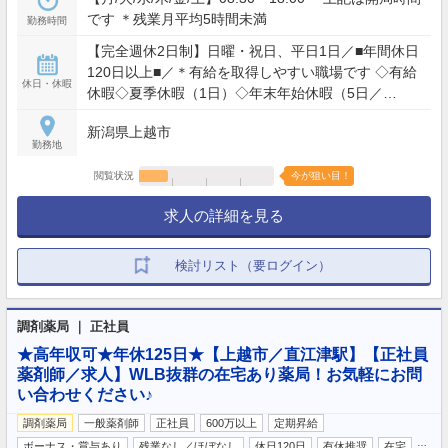
です ＊残業月平均5時間未満
勤務時間
【完全週休2日制】日曜・祝日、平日1日／■年間休日
120日以上■／＊有給を取得しやすい職場です ◇有給
休日・休暇
休暇◇夏季休暇（1日）◇年末年始休暇（5日／
12/30?1/3）◇産前産後休暇（取得実績あり）◇育児
新潟県上越市
休暇（取得実績あり）
勤務地
閲覧状況
今が狙い目！
求人の詳細を見る
検討リスト（要ログイン）
調剤薬局 ｜ 正社員
★高年収可★年休125日★【上越市／直江津駅】【正社員
薬剤師／求人】WLB抜群の在宅あり薬局！お気軽にお問
い合わせください♪
調剤薬局
一般薬剤師
正社員
600万以上
定期昇給
…
ボーナス・賞与あり
残業なし／ほぼなし
休日120日
有休推奨
在宅