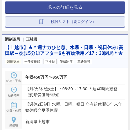
求人の詳細を見る
検討リスト（要ログイン）
調剤薬局 ｜ 正社員
【上越市】★＊週ナカひと息、水曜・日曜・祝日休み♪高
田駅～徒歩5分◎アフター6も有効活用／17：30閉局＊★
調剤薬局
一般薬剤師
正社員
研修制度
車通勤可
年収450万円〜650万円
給与・手当
【月/火/木/金/土】：08:30～17:30 ＊週40時間勤務
（変形労働時間制）
勤務時間
【週休2日制】水曜、日曜、祝日 ◇有給休暇◇年末年
始休暇◇夏季休暇
休日・休暇
新潟県上越市
勤務地