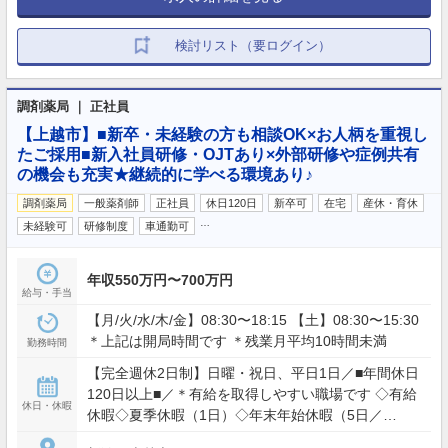
検討リスト（要ログイン）
調剤薬局 ｜ 正社員
【上越市】■新卒・未経験の方も相談OK×お人柄を重視し
たご採用■新入社員研修・OJTあり×外部研修や症例共有
の機会も充実★継続的に学べる環境あり♪
調剤薬局
一般薬剤師
正社員
休日120日
新卒可
在宅
産休・育休
…
未経験可
研修制度
車通勤可
年収550万円〜700万円
給与・手当
【月/火/水/木/金】08:30〜18:15 【土】08:30〜15:30
＊上記は開局時間です ＊残業月平均10時間未満
勤務時間
【完全週休2日制】日曜・祝日、平日1日／■年間休日
120日以上■／＊有給を取得しやすい職場です ◇有給
休日・休暇
休暇◇夏季休暇（1日）◇年末年始休暇（5日／
12/30?1/3）◇産前産後休暇（取得実績あり）◇育児