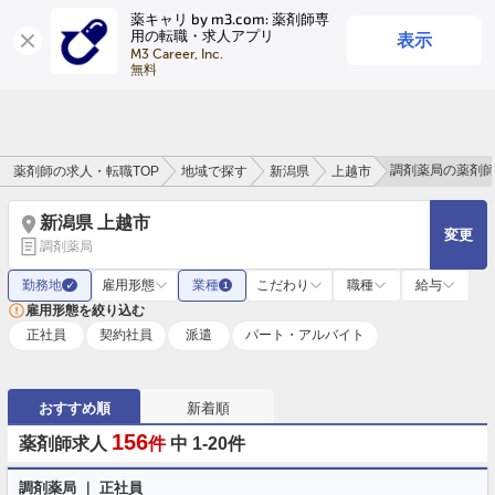
薬キャリ by m3.com: 薬剤師専
表示
用の転職・求人アプリ
ログイン
会員登録
M3 Career, Inc.

無料
調剤薬局の薬剤
薬剤師の求人・転職TOP
地域で探す
新潟県
上越市
新潟県 上越市
変更
調剤薬局
勤務地
雇用形態
業種
こだわり
職種
給与
✓
1
雇用形態を絞り込む
正社員
契約社員
派遣
パート・アルバイト
おすすめ順
新着順
156
薬剤師求人
件
中 1-20件
調剤薬局 ｜ 正社員