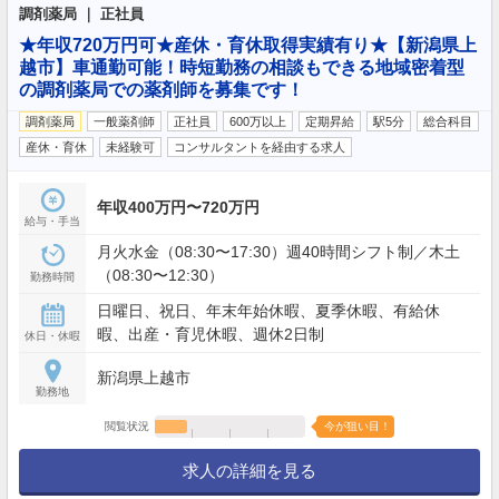
調剤薬局 ｜ 正社員
★年収720万円可★産休・育休取得実績有り★【新潟県上
越市】車通勤可能！時短勤務の相談もできる地域密着型
の調剤薬局での薬剤師を募集です！
調剤薬局
一般薬剤師
正社員
600万以上
定期昇給
駅5分
総合科目
産休・育休
未経験可
コンサルタントを経由する求人
年収400万円〜720万円
給与・手当
月火水金（08:30〜17:30）週40時間シフト制／木土
（08:30〜12:30）
勤務時間
日曜日、祝日、年末年始休暇、夏季休暇、有給休
暇、出産・育児休暇、週休2日制
休日・休暇
新潟県上越市
勤務地
閲覧状況
今が狙い目！
求人の詳細を見る