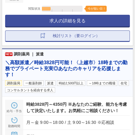
閲覧状況
今が狙い目！
求人の詳細を見る
検討リスト（要ログイン）
調剤薬局 ｜ 派遣
NEW
＼高額派遣／時給3828円可能！〈上越市〉18時までの勤
務でプライベート充実◎あなたのキャリアを応援しま
す！
調剤薬局
一般薬剤師
派遣
時給2,500円以上
～18時までの職場
在宅
コンサルタントを経由する求人
時給3828円～4350円 ※あなたのご経験、能力を考慮
して決定いたします。お気軽にご相談ください！
給与・手当
月～金 9:00～18:00 / 土 9:00～16:30 ※応相談
勤務時間