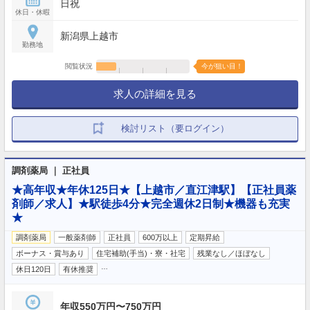
日祝
休日・休暇
新潟県上越市
勤務地
閲覧状況
今が狙い目！
求人の詳細を見る
検討リスト（要ログイン）
調剤薬局 ｜ 正社員
★高年収★年休125日★【上越市／直江津駅】【正社員薬
剤師／求人】★駅徒歩4分★完全週休2日制★機器も充実
★
調剤薬局
一般薬剤師
正社員
600万以上
定期昇給
ボーナス・賞与あり
住宅補助(手当)・寮・社宅
残業なし／ほぼなし
…
休日120日
有休推奨
年収550万円〜750万円