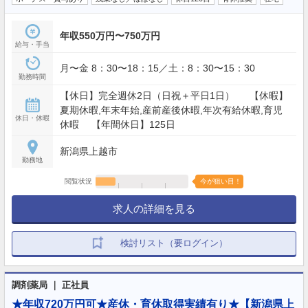
年収550万円〜750万円
給与・手当
月〜金 8：30〜18：15／土：8：30〜15：30
勤務時間
【休日】完全週休2日（日祝＋平日1日） 【休暇】
夏期休暇,年末年始,産前産後休暇,年次有給休暇,育児
休日・休暇
休暇 【年間休日】125日
新潟県上越市
勤務地
閲覧状況
今が狙い目！
求人の詳細を見る
検討リスト（要ログイン）
調剤薬局 ｜ 正社員
★年収720万円可★産休・育休取得実績有り★【新潟県上