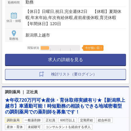
勤務
勤務時間
【休日】日曜日,祝日,完全週休2日 【休暇】夏期休
暇,年末年始,年次有給休暇,産前産後休暇,育児休暇
休日・休暇
【年間休日】120日
新潟県上越市
勤務地
閲覧状況
今が狙い目！
求人の詳細を見る
検討リスト（要ログイン）
調剤薬局 ｜ 正社員
★年収720万円可★産休・育休取得実績有り★【新潟県上
越市】車通勤可能！時短勤務の相談もできる地域密着型
の調剤薬局での薬剤師を募集です！
調剤薬局
一般薬剤師
正社員
600万以上
定期昇給
総合科目
産休・育休
未経験可
コンサルタントを経由する求人