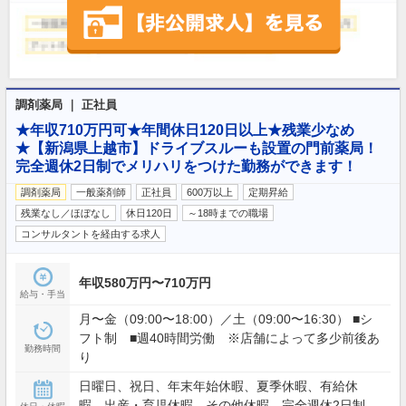
調剤薬局 ｜ 正社員
★年収710万円可★年間休日120日以上★残業少なめ
★【新潟県上越市】ドライブスルーも設置の門前薬局！
完全週休2日制でメリハリをつけた勤務ができます！
調剤薬局
一般薬剤師
正社員
600万以上
定期昇給
残業なし／ほぼなし
休日120日
～18時までの職場
コンサルタントを経由する求人
年収580万円〜710万円
給与・手当
月〜金（09:00〜18:00）／土（09:00〜16:30） ■シ
フト制 ■週40時間労働 ※店舗によって多少前後あ
勤務時間
り
日曜日、祝日、年末年始休暇、夏季休暇、有給休
暇、出産・育児休暇、その他休暇、完全週休2日制