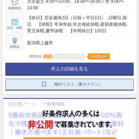
月火金土 9:00〜13:00、14:00〜18:00／水 9:00〜
13:00
勤務時間
【休日】完全週休2日（日祝＋平日1日） ,日曜日,祝
日 【休暇】年末年始,年次有給休暇,産前産後休暇,
休日・休暇
育児休暇,慶弔休暇 【年間休日】120日
新潟県上越市
勤務地
閲覧状況
今が狙い目！
求人の詳細を見る
検討リスト（要ログイン）