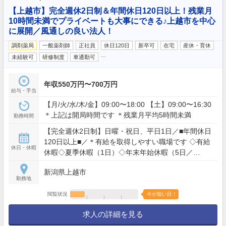
【上越市】完全週休2日制＆年間休日120日以上！残業月
10時間未満でプライベートも大事にできる♪上越市を中心
に展開／風通しの良い法人！
調剤薬局
一般薬剤師
正社員
休日120日
新卒可
在宅
産休・育休
…
未経験可
研修制度
車通勤可
年収550万円〜700万円
給与・手当
【月/火/水/木/金】09:00〜18:00 【土】09:00〜16:30
＊上記は開局時間です ＊残業月平均5時間未満
勤務時間
【完全週休2日制】日曜・祝日、平日1日／■年間休日
120日以上■／＊有給を取得しやすい職場です ◇有給
休日・休暇
休暇◇夏季休暇（1日）◇年末年始休暇（5日／
12/30?1/3）◇産前産後休暇（取得実績あり）◇育児
新潟県上越市
休暇（取得実績あり）
勤務地
閲覧状況
今が狙い目！
求人の詳細を見る