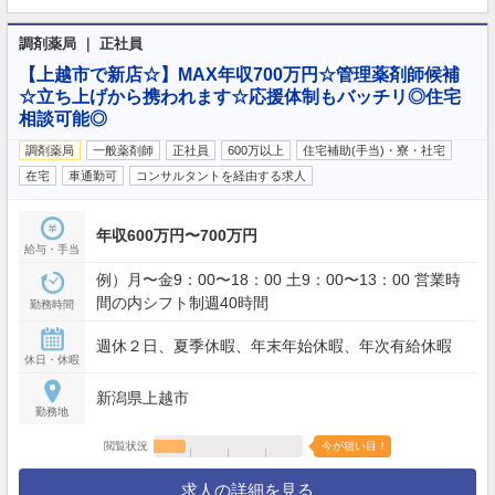
調剤薬局 ｜ 正社員
【上越市で新店☆】MAX年収700万円☆管理薬剤師候補
☆立ち上げから携われます☆応援体制もバッチリ◎住宅
相談可能◎
調剤薬局
一般薬剤師
正社員
600万以上
住宅補助(手当)・寮・社宅
在宅
車通勤可
コンサルタントを経由する求人
年収600万円〜700万円
給与・手当
例）月〜金9：00〜18：00 土9：00〜13：00 営業時
間の内シフト制週40時間
勤務時間
週休２日、夏季休暇、年末年始休暇、年次有給休暇
休日・休暇
新潟県上越市
勤務地
閲覧状況
今が狙い目！
求人の詳細を見る