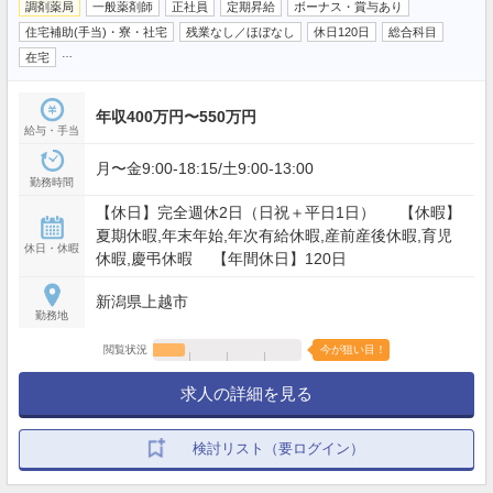
調剤薬局
一般薬剤師
正社員
定期昇給
ボーナス・賞与あり
住宅補助(手当)・寮・社宅
残業なし／ほぼなし
休日120日
総合科目
…
在宅
年収400万円〜550万円
給与・手当
月〜金9:00-18:15/土9:00-13:00
勤務時間
【休日】完全週休2日（日祝＋平日1日） 【休暇】
夏期休暇,年末年始,年次有給休暇,産前産後休暇,育児
休日・休暇
休暇,慶弔休暇 【年間休日】120日
新潟県上越市
勤務地
閲覧状況
今が狙い目！
求人の詳細を見る
検討リスト（要ログイン）