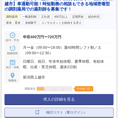
越市】車通勤可能！時短勤務の相談もできる地域密着型
の調剤薬局での薬剤師を募集です！
調剤薬局
一般薬剤師
正社員
600万以上
定期昇給
総合科目
産休・育休
未経験可
コンサルタントを経由する求人
年収400万円〜720万円
給与・手当
月〜金（09:00〜18:00）週40時間シフト制／土
（09:00〜12:30）
勤務時間
日曜日、祝日、年末年始休暇、夏季休暇、有給休
暇、出産・育児休暇、週休2日制
休日・休暇
新潟県上越市
勤務地
閲覧状況
今が狙い目！
求人の詳細を見る
検討リスト（要ログイン）