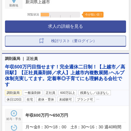
新潟県上越市
休暇（取得実績あり）
勤務地
閲覧状況
今が狙い目！
求人の詳細を見る
検討リスト（要ログイン）
調剤薬局 ｜ 正社員
年収600万円目指せます！完全週休二日制！【上越市／高
田駅】【正社員薬剤師／求人】上越市内複数展開♪ヘルプ
体制充実してます。定着率◎子育てにも理解ある会社で
す
調剤薬局
一般薬剤師
正社員
600万以上
残業なし／ほぼなし
…
休日120日
在宅
産休・育休
未経験可
ブランク可
年収600万円〜650万円
給与・手当
月〜金8：30〜18：00 土8：30〜16：30 週40時間