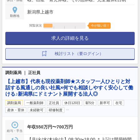
休日・休暇
新潟県上越市
勤務地
閲覧状況
今が狙い目！
求人の詳細を見る
検討リスト（要ログイン）
調剤薬局 ｜ 正社員
【上越市】代表も現役薬剤師★スタッフ一人ひとりと対
話する風通しの良い社風×何でも相談しやすく安心して働
ける♪新潟県にドミナント展開する法人◎
調剤薬局
一般薬剤師
正社員
休日120日
駅5分
新卒可
在宅
…
産休・育休
未経験可
研修制度
年収550万円〜700万円
給与・手当
【月/火/水/木/金/土】08:30〜18:00 ＊上記は開局時間