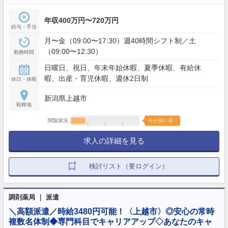
年収400万円〜720万円
給与・手当
月〜金（09:00〜17:30）週40時間シフト制／土
（09:00〜12:30）
勤務時間
日曜日、祝日、年末年始休暇、夏季休暇、有給休
暇、出産・育児休暇、週休2日制
休日・休暇
新潟県上越市
勤務地
閲覧状況
今が狙い目！
求人の詳細を見る
検討リスト（要ログイン）
調剤薬局 ｜ 派遣
＼高額派遣／時給3480円可能！〈上越市〉◎安心の常時
複数名体制◆専門科目でキャリアアップ◇あなたのキャ