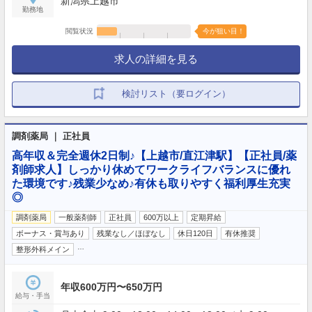
新潟県上越市
勤務地
閲覧状況
今が狙い目！
求人の詳細を見る
検討リスト（要ログイン）
調剤薬局 ｜ 正社員
高年収＆完全週休2日制♪【上越市/直江津駅】【正社員/薬
剤師求人】しっかり休めてワークライフバランスに優れ
た環境です♪残業少なめ♪有休も取りやすく福利厚生充実
◎
調剤薬局
一般薬剤師
正社員
600万以上
定期昇給
ボーナス・賞与あり
残業なし／ほぼなし
休日120日
有休推奨
…
整形外科メイン
年収600万円〜650万円
給与・手当