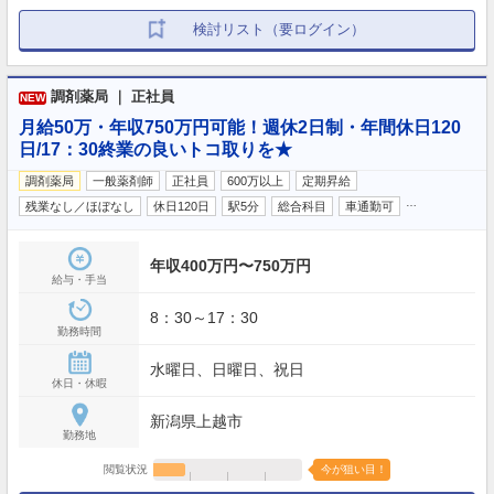
検討リスト（要ログイン）
調剤薬局 ｜ 正社員
NEW
月給50万・年収750万円可能！週休2日制・年間休日120
日/17：30終業の良いトコ取りを★
調剤薬局
一般薬剤師
正社員
600万以上
定期昇給
…
残業なし／ほぼなし
休日120日
駅5分
総合科目
車通勤可
年収400万円〜750万円
給与・手当
8：30～17：30
勤務時間
水曜日、日曜日、祝日
休日・休暇
新潟県上越市
勤務地
閲覧状況
今が狙い目！