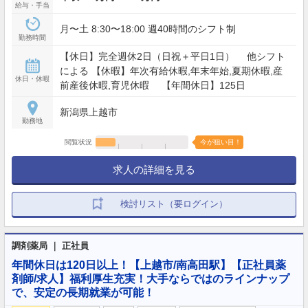
給与・手当
月〜土 8:30〜18:00 週40時間のシフト制
勤務時間
【休日】完全週休2日（日祝＋平日1日） 他シフト
による 【休暇】年次有給休暇,年末年始,夏期休暇,産
休日・休暇
前産後休暇,育児休暇 【年間休日】125日
新潟県上越市
勤務地
閲覧状況
今が狙い目！
求人の詳細を見る
検討リスト（要ログイン）
調剤薬局 ｜ 正社員
年間休日は120日以上！【上越市/南高田駅】【正社員薬
剤師/求人】福利厚生充実！大手ならではのラインナップ
で、安定の長期就業が可能！