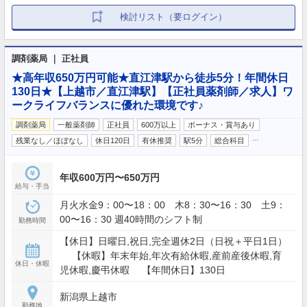
検討リスト（要ログイン）
調剤薬局 ｜ 正社員
★高年収650万円可能★直江津駅から徒歩5分！年間休日
130日★【上越市／直江津駅】【正社員薬剤師／求人】ワ
ークライフバランスに優れた環境です♪
調剤薬局
一般薬剤師
正社員
600万以上
ボーナス・賞与あり
…
残業なし／ほぼなし
休日120日
有休推奨
駅5分
総合科目
年収600万円〜650万円
給与・手当
月火水金9：00〜18：00 木8：30〜16：30 土9：
00〜16：30 週40時間のシフト制
勤務時間
【休日】日曜日,祝日,完全週休2日（日祝＋平日1日）
【休暇】年末年始,年次有給休暇,産前産後休暇,育
休日・休暇
児休暇,慶弔休暇 【年間休日】130日
新潟県上越市
勤務地