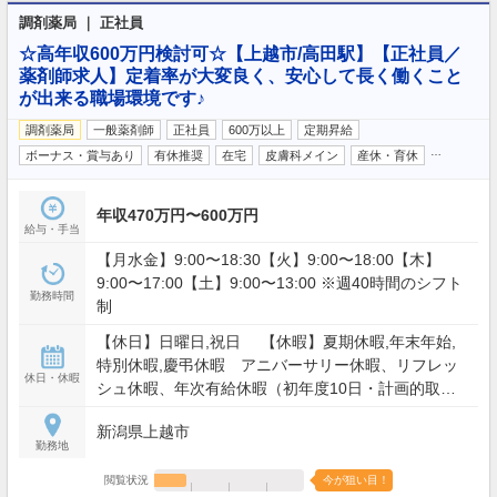
調剤薬局 ｜ 正社員
☆高年収600万円検討可☆【上越市/高田駅】【正社員／
薬剤師求人】定着率が大変良く、安心して長く働くこと
が出来る職場環境です♪
調剤薬局
一般薬剤師
正社員
600万以上
定期昇給
…
ボーナス・賞与あり
有休推奨
在宅
皮膚科メイン
産休・育休
年収470万円〜600万円
給与・手当
【月水金】9:00〜18:30【火】9:00〜18:00【木】
9:00〜17:00【土】9:00〜13:00 ※週40時間のシフト
勤務時間
制
【休日】日曜日,祝日 【休暇】夏期休暇,年末年始,
特別休暇,慶弔休暇 アニバーサリー休暇、リフレッ
休日・休暇
シュ休暇、年次有給休暇（初年度10日・計画的取得
制度有り（年間8日間、6連休可））
新潟県上越市
勤務地
閲覧状況
今が狙い目！