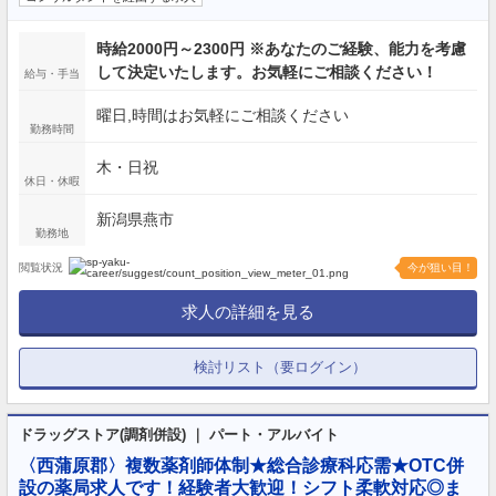
時給2000円～2300円 ※あなたのご経験、能力を考慮
して決定いたします。お気軽にご相談ください！
給与・手当
曜日,時間はお気軽にご相談ください
勤務時間
木・日祝
休日・休暇
新潟県燕市
勤務地
閲覧状況
今が狙い目！
求人の詳細を見る
検討リスト（要ログイン）
ドラッグストア(調剤併設) ｜ パート・アルバイト
〈西蒲原郡〉複数薬剤師体制★総合診療科応需★OTC併
設の薬局求人です！経験者大歓迎！シフト柔軟対応◎ま