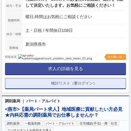
して決定いたします。お気軽にご相談ください！
給与・手当
曜日,時間はお気軽にご相談ください
勤務時間
土・日祝 / 年間休日108日
休日・休暇
新潟県燕市
勤務地
閲覧状況
今が狙い目！
求人の詳細を見る
検討リスト（要ログイン）
調剤薬局 ｜ パート・アルバイト
<燕市>【薬局パート求人】地域医療に貢献したい方必見
★内科応需の調剤薬局でお仕事しませんか？
調剤薬局
一般薬剤師
パート・アルバイト
住宅補助(手当)・寮・社宅
コンサルタントを経由する求人