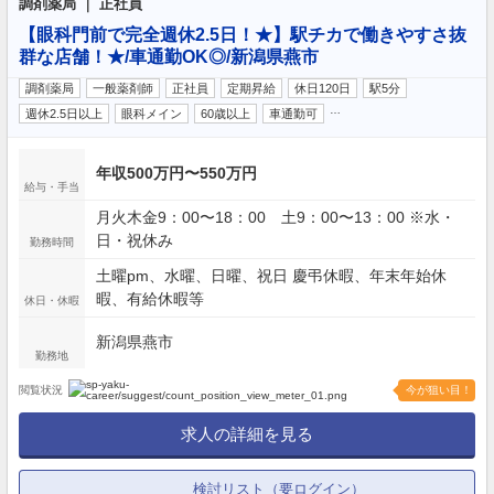
調剤薬局 ｜ 正社員
【眼科門前で完全週休2.5日！★】駅チカで働きやすさ抜
群な店舗！★/車通勤OK◎/新潟県燕市
調剤薬局
一般薬剤師
正社員
定期昇給
休日120日
駅5分
…
週休2.5日以上
眼科メイン
60歳以上
車通勤可
年収500万円〜550万円
給与・手当
月火木金9：00〜18：00 土9：00〜13：00 ※水・
日・祝休み
勤務時間
土曜pm、水曜、日曜、祝日 慶弔休暇、年末年始休
暇、有給休暇等
休日・休暇
新潟県燕市
勤務地
閲覧状況
今が狙い目！
求人の詳細を見る
検討リスト（要ログイン）