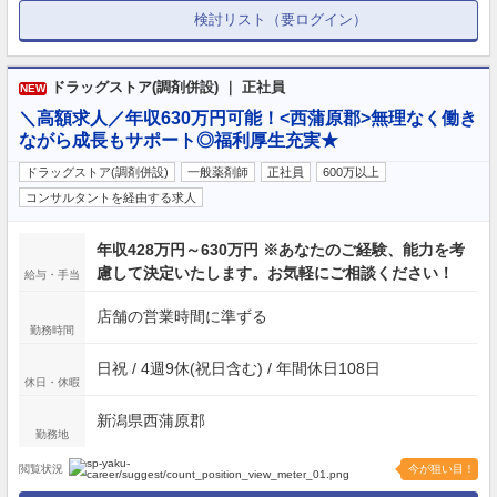
検討リスト（要ログイン）
ドラッグストア(調剤併設) ｜ 正社員
NEW
＼高額求人／年収630万円可能！<西蒲原郡>無理なく働き
ながら成長もサポート◎福利厚生充実★
ドラッグストア(調剤併設)
一般薬剤師
正社員
600万以上
コンサルタントを経由する求人
年収428万円～630万円 ※あなたのご経験、能力を考
慮して決定いたします。お気軽にご相談ください！
給与・手当
店舗の営業時間に準ずる
勤務時間
日祝 / 4週9休(祝日含む) / 年間休日108日
休日・休暇
新潟県西蒲原郡
勤務地
閲覧状況
今が狙い目！