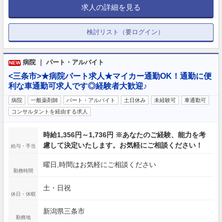
求人の詳細を見る
検討リスト（要ログイン）
病院 ｜ パート・アルバイト
NEW
<三条市>★病院パート求人★マイカー通勤OK！通勤に便
利な車通勤可求人です◎経験者大歓迎♪
病院
一般薬剤師
パート・アルバイト
土日休み
未経験可
車通勤可
コンサルタントを経由する求人
時給1,356円～1,736円 ※あなたのご経験、能力を考
慮して決定いたします。お気軽にご相談ください！
給与・手当
曜日,時間はお気軽にご相談ください
勤務時間
土・日祝
休日・休暇
新潟県三条市
勤務地