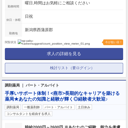
曜日,時間はお気軽にご相談ください
勤務時間
日祝
休日・休暇
新潟県西蒲原郡
勤務地
閲覧状況
今が狙い目！
求人の詳細を見る
検討リスト（要ログイン）
調剤薬局 ｜ パート・アルバイト
手厚いサポート体制！<燕市>長期的なキャリアを築ける
薬局★あなたの知識と経験が輝く◎経験者大歓迎♪
調剤薬局
一般薬剤師
パート・アルバイト
土日休み
コンサルタントを経由する求人
時給2000円～2600円 ※あなたのご経験、能力を考慮