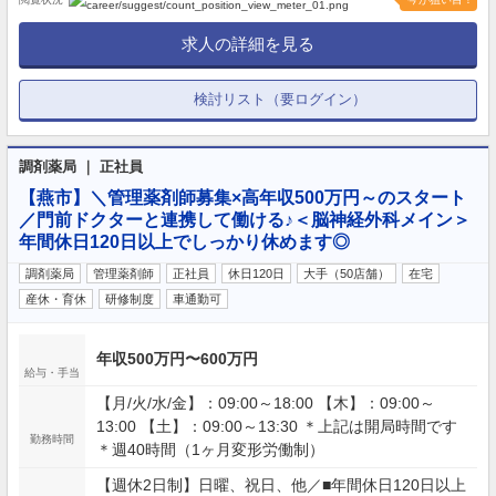
求人の詳細を見る
検討リスト（要ログイン）
調剤薬局 ｜ 正社員
【燕市】＼管理薬剤師募集×高年収500万円～のスタート
／門前ドクターと連携して働ける♪＜脳神経外科メイン＞
年間休日120日以上でしっかり休めます◎
調剤薬局
管理薬剤師
正社員
休日120日
大手（50店舗）
在宅
産休・育休
研修制度
車通勤可
年収500万円〜600万円
給与・手当
【月/火/水/金】：09:00～18:00 【木】：09:00～
13:00 【土】：09:00～13:30 ＊上記は開局時間です
勤務時間
＊週40時間（1ヶ月変形労働制）
【週休2日制】日曜、祝日、他／■年間休日120日以上