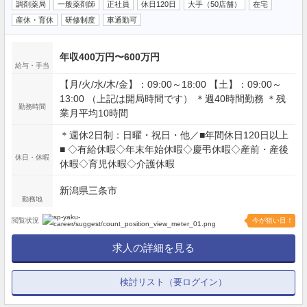
調剤薬局
一般薬剤師
正社員
休日120日
大手（50店舗）
在宅
産休・育休
研修制度
車通勤可
年収400万円〜600万円
給与・手当
【月/火/水/木/金】：09:00～18:00 【土】：09:00～
13:00 （上記は開局時間です） ＊週40時間勤務 ＊残
勤務時間
業月平均10時間
＊週休2日制：日曜・祝日・他／■年間休日120日以上
■ ◇有給休暇◇年末年始休暇◇慶弔休暇◇産前・産後
休日・休暇
休暇◇育児休暇◇介護休暇
新潟県三条市
勤務地
閲覧状況
今が狙い目！
求人の詳細を見る
検討リスト（要ログイン）