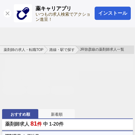
薬キャリアプリ
インストール
ログイン
会員登録
いつもの求人検索でアクショ
ン進呈！
JR弥彦線の薬剤師求人一覧
薬剤師の求人・転職TOP
路線・駅で探す
おすすめ順
新着順
81
薬剤師求人
件
中 1-20件