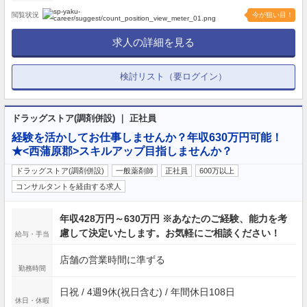
閲覧状況
今が狙い目！
求人の詳細を見る
検討リスト（要ログイン）
ドラッグストア(調剤併設) ｜ 正社員
経験を活かしてお仕事しませんか？年収630万円可能！
★<西蒲原郡>スキルアップ目指しませんか？
ドラッグストア(調剤併設)
一般薬剤師
正社員
600万以上
コンサルタントを経由する求人
年収428万円～630万円 ※あなたのご経験、能力を考
慮して決定いたします。お気軽にご相談ください！
給与・手当
店舗の営業時間に準ずる
勤務時間
日祝 / 4週9休(祝日含む) / 年間休日108日
休日・休暇