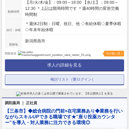
【月/火/木/金】：09:00～18:00 【水/土】：09:00～
12:30 ＊上記は開局時間です ＊週40時間の変形労働
勤務時間
時間制
＊週休2日制：日曜、祝日、他 ◇有給休暇◇夏季休暇
◇年末年始休暇
休日・休暇
新潟県燕市
勤務地
閲覧状況
今が狙い目！
求人の詳細を見る
検討リスト（要ログイン）
調剤薬局 ｜ 正社員
【三条市】◆総合病院の門前×在宅業務あり◆業務を行い
ながらスキルUPできる職場です★“座り投薬カウンタ
ー”を導入・対人業務に注力できる環境◎