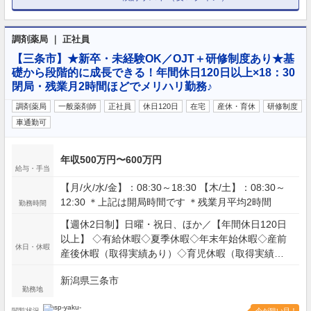
調剤薬局 ｜ 正社員
【三条市】★新卒・未経験OK／OJT＋研修制度あり★基
礎から段階的に成長できる！年間休日120日以上×18：30
閉局・残業月2時間ほどでメリハリ勤務♪
調剤薬局
一般薬剤師
正社員
休日120日
在宅
産休・育休
研修制度
車通勤可
年収500万円〜600万円
給与・手当
【月/火/水/金】：08:30～18:30 【木/土】：08:30～
12:30 ＊上記は開局時間です ＊残業月平均2時間
勤務時間
【週休2日制】日曜・祝日、ほか／【年間休日120日
以上】 ◇有給休暇◇夏季休暇◇年末年始休暇◇産前
休日・休暇
産後休暇（取得実績あり）◇育児休暇（取得実績あ
り）◇介護休暇◇慶弔休暇◇特別休暇
新潟県三条市
勤務地
閲覧状況
今が狙い目！