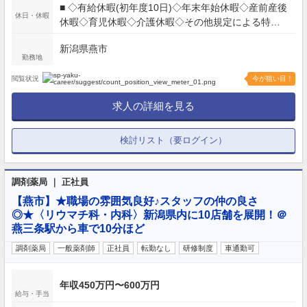
■ ◇有給休暇(初年度10日)◇年末年始休暇◇産前産後
休日・休暇
休暇◇育児休暇◇介護休暇◇その他規定による特別
休暇
新潟県燕市
勤務地
閲覧状況
今が狙い目！
求人の詳細を見る
検討リスト（要ログイン）
調剤薬局 ｜ 正社員
【燕市】★職場の雰囲気良好♪スタッフの仲の良さ
◎★〈リウマチ科・内科〉新潟県内に10店舗を展開！＠
燕三条駅から車で10分ほど
調剤薬局
一般薬剤師
正社員
転勤なし
研修制度
車通勤可
年収450万円〜600万円
給与・手当