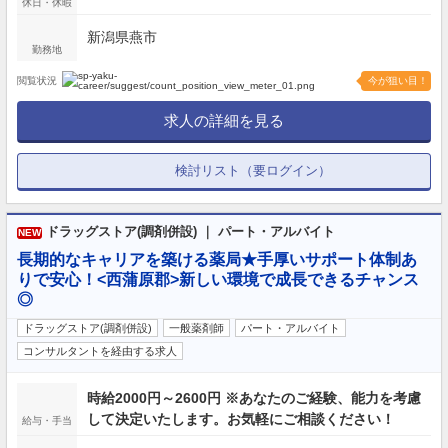
休日・休暇
新潟県燕市
勤務地
閲覧状況
今が狙い目！
求人の詳細を見る
検討リスト（要ログイン）
ドラッグストア(調剤併設) ｜ パート・アルバイト
NEW
長期的なキャリアを築ける薬局★手厚いサポート体制あ
りで安心！<西蒲原郡>新しい環境で成長できるチャンス
◎
ドラッグストア(調剤併設)
一般薬剤師
パート・アルバイト
コンサルタントを経由する求人
時給2000円～2600円 ※あなたのご経験、能力を考慮
して決定いたします。お気軽にご相談ください！
給与・手当