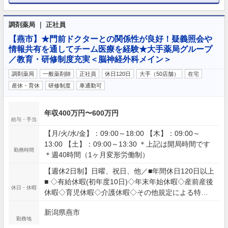
調剤薬局 ｜ 正社員
【燕市】★門前ドクターとの関係性が良好！疑義照会や
情報共有を通してチーム医療を経験★大手薬局グループ
／教育・研修制度充実＜脳神経外科メイン＞
調剤薬局
一般薬剤師
正社員
休日120日
大手（50店舗）
在宅
産休・育休
研修制度
車通勤可
年収400万円〜600万円
給与・手当
【月/火/水/金】：09:00～18:00 【木】：09:00～
13:00 【土】：09:00～13:30 ＊上記は開局時間です
勤務時間
＊週40時間（1ヶ月変形労働制）
【週休2日制】日曜、祝日、他／■年間休日120日以上
■ ◇有給休暇(初年度10日)◇年末年始休暇◇産前産後
休日・休暇
休暇◇育児休暇◇介護休暇◇その他規定による特別
休暇
新潟県燕市
勤務地