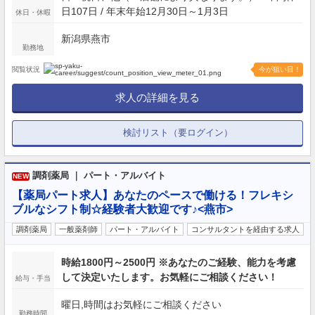
日107日 / 年末年始12月30日～1月3日
休日・休暇
新潟県燕市
勤務地
閲覧状況
今が狙い目！
求人の詳細を見る
検討リスト（要ログイン）
調剤薬局 ｜ パート・アルバイト
NEW
【薬局パート求人】あなたのペースで働ける！フレキシ
ブルなシフト制☆経験者大歓迎です♪<燕市>
調剤薬局
一般薬剤師
パート・アルバイト
コンサルタントを経由する求人
時給1800円～2500円 ※あなたのご経験、能力を考慮
して決定いたします。お気軽にご相談ください！
給与・手当
曜日,時間はお気軽にご相談ください
勤務時間