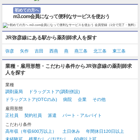
初めての方へ
m3.com会員になって便利なサービスを使おう
JR弥彦線にある駅から薬剤師求人を探す
弥彦
矢作
吉田
西燕
燕
燕三条
北三条
東三条
業種・雇用形態・こだわり条件からJR弥彦線の薬剤師求
人を探す
業種
調剤薬局
ドラッグストア(調剤併設)
ドラッグストア(OTCのみ)
病院
企業
その他
雇用形態
正社員
契約社員
派遣
パート・アルバイト
こだわり条件
高年収（年収600万以上）
土日休み
年間休日120日以上
未経験可
残業なし／ほぼなし
60歳以上可