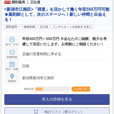
調剤薬局 ｜ 正社員
NEW
<新潟市江南区>「得意」を活かして働く年収550万円可能
★薬剤師として、次のステージへ！新しい仲間と出会え
る！
調剤薬局
一般薬剤師
正社員
コンサルタントを経由する求人
年収400万円～550万円 ※あなたのご経験、能力を考
慮して決定いたします。お気軽にご相談ください！
給与・手当
店舗の営業時間に準ずる
勤務時間
日祝
休日・休暇
新潟県新潟市江南区
勤務地
閲覧状況
今が狙い目！
求人の詳細を見る
検討リスト（要ログイン）