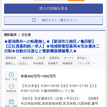
求人の詳細を見る
検討リスト（要ログイン）
調剤薬局 ｜ 正社員
★新潟県外への転勤無し★【新潟市江南区／亀田駅】
【正社員薬剤師／求人】★地域密着型薬局★完全週休二
日制★自動分注器など最新機器積極導入★
調剤薬局
一般薬剤師
正社員
定期昇給
ボーナス・賞与あり
…
残業なし／ほぼなし
有休推奨
未経験可
研修制度
ブランク可
年収400万円〜550万円
給与・手当
【月火木金】9:00〜18:00【水】9:00〜17:00【土】
9:00〜13:00 ※週40時間のシフト制
勤務時間
【休日】完全週休2日（日祝＋平日1日） 【休暇】
年次有給休暇,産前産後休暇,育児休暇,介護休暇,慶弔
休日・休暇