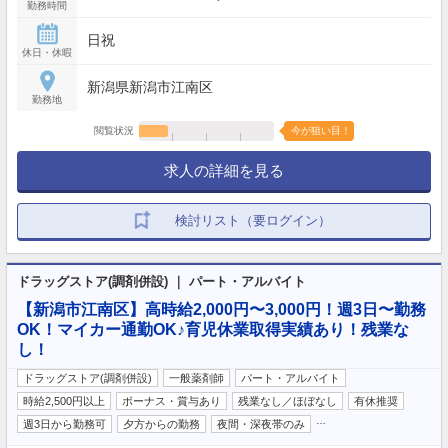
勤務時間
日祝
休日・休暇
新潟県新潟市江南区
勤務地
閲覧状況
今が狙い目！
求人の詳細を見る
検討リスト（要ログイン）
ドラッグストア(調剤併設) ｜ パート・アルバイト
【新潟市江南区】高時給2,000円〜3,000円！週3日〜勤務
OK！マイカー通勤OK♪育児休業取得実績あり！残業な
し！
ドラッグストア(調剤併設)
一般薬剤師
パート・アルバイト
時給2,500円以上
ボーナス・賞与あり
残業なし／ほぼなし
有休推奨
…
週3日から勤務可
夕方からの勤務
夜間・深夜帯のみ