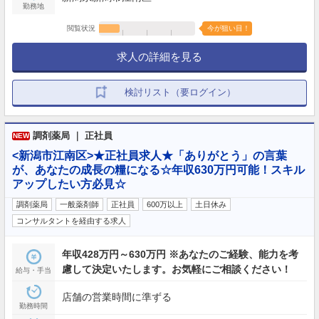
勤務地
閲覧状況
今が狙い目！
求人の詳細を見る
検討リスト（要ログイン）
調剤薬局 ｜ 正社員
NEW
<新潟市江南区>★正社員求人★「ありがとう」の言葉
が、あなたの成長の糧になる☆年収630万円可能！スキル
アップしたい方必見☆
調剤薬局
一般薬剤師
正社員
600万以上
土日休み
コンサルタントを経由する求人
年収428万円～630万円 ※あなたのご経験、能力を考
慮して決定いたします。お気軽にご相談ください！
給与・手当
店舗の営業時間に準ずる
勤務時間