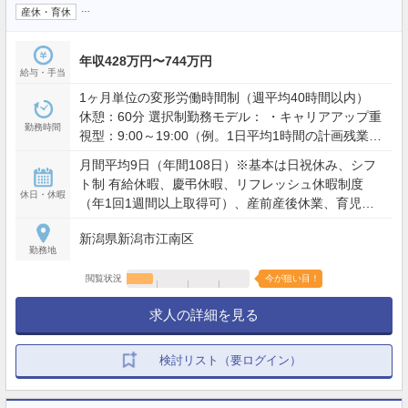
…
産休・育休
年収428万円〜744万円
給与・手当
1ヶ月単位の変形労働時間制（週平均40時間以内）
休憩：60分 選択制勤務モデル： ・キャリアアップ重
勤務時間
視型：9:00～19:00（例。1日平均1時間の計画残業を
含む） ・ワークライフバランス型：9:00～19:00の間
月間平均9日（年間108日）※基本は日祝休み、シフ
で実働8時間（残業想定少） ※夜間・土日含むシフト
ト制 有給休暇、慶弔休暇、リフレッシュ休暇制度
勤務あり（配属店舗の営業時間による）
休日・休暇
（年1回1週間以上取得可）、産前産後休業、育児休
業、介護休業、看護休暇、引越休暇、裁判員休暇 等
新潟県新潟市江南区
勤務地
閲覧状況
今が狙い目！
求人の詳細を見る
検討リスト（要ログイン）