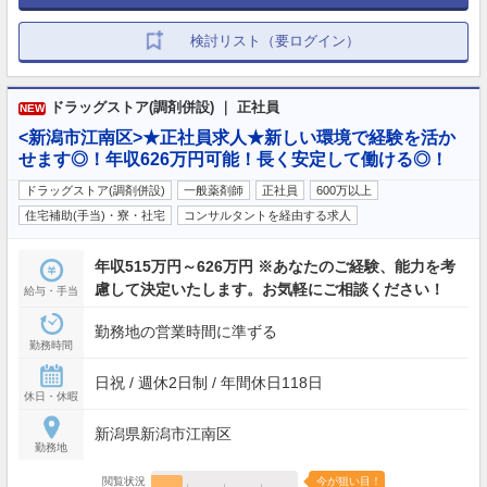
検討リスト（要ログイン）
ドラッグストア(調剤併設) ｜ 正社員
NEW
<新潟市江南区>★正社員求人★新しい環境で経験を活か
せます◎！年収626万円可能！長く安定して働ける◎！
ドラッグストア(調剤併設)
一般薬剤師
正社員
600万以上
住宅補助(手当)・寮・社宅
コンサルタントを経由する求人
年収515万円～626万円 ※あなたのご経験、能力を考
慮して決定いたします。お気軽にご相談ください！
給与・手当
勤務地の営業時間に準ずる
勤務時間
日祝 / 週休2日制 / 年間休日118日
休日・休暇
新潟県新潟市江南区
勤務地
閲覧状況
今が狙い目！