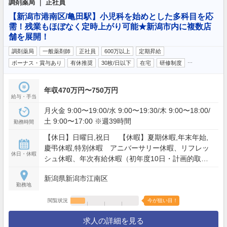
調剤薬局 ｜ 正社員
【新潟市港南区/亀田駅】小児科を始めとした多科目を応
需！残業もほぼなく定時上がり可能★新潟市内に複数店
舗を展開！
調剤薬局
一般薬剤師
正社員
600万以上
定期昇給
…
ボーナス・賞与あり
有休推奨
30枚/日以下
在宅
研修制度
年収470万円〜750万円
給与・手当
月火金 9:00〜19:00/水 9:00〜19:30/木 9:00〜18:00/
土 9:00〜17:00 ※週39時間
勤務時間
【休日】日曜日,祝日 【休暇】夏期休暇,年末年始,
慶弔休暇,特別休暇 アニバーサリー休暇、リフレッ
休日・休暇
シュ休暇、年次有給休暇（初年度10日・計画的取得
制度有り（年間8日間、6連休可））
新潟県新潟市江南区
勤務地
閲覧状況
今が狙い目！
求人の詳細を見る