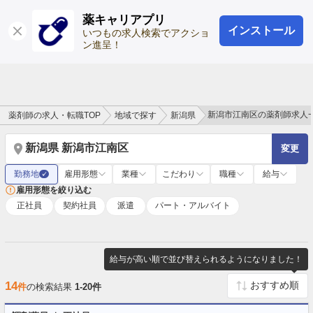
薬キャリアプリ
インストール
ログイン
会員登録
いつもの求人検索でアクショ
ン進呈！
新潟市江南区の薬剤師求人
薬剤師の求人・転職TOP
地域で探す
新潟県
新潟県 新潟市江南区
変更
勤務地
雇用形態
業種
こだわり
職種
給与
✓
雇用形態を絞り込む
正社員
契約社員
派遣
パート・アルバイト
給与が高い順で並び替えられるようになりました！
14
件
の検索結果
1-20件