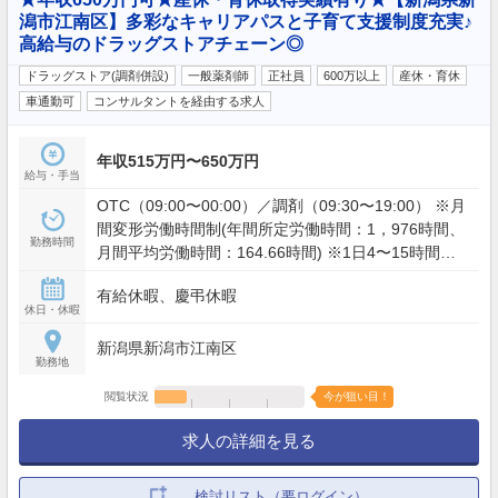
潟市江南区】多彩なキャリアパスと子育て支援制度充実♪
高給与のドラッグストアチェーン◎
ドラッグストア(調剤併設)
一般薬剤師
正社員
600万以上
産休・育休
車通勤可
コンサルタントを経由する求人
年収515万円〜650万円
給与・手当
OTC（09:00〜00:00）／調剤（09:30〜19:00） ※月
間変形労働時間制(年間所定労働時間：1，976時間、
勤務時間
月間平均労働時間：164.66時間) ※1日4〜15時間の1
時間単位で、日ごとに業務の繁閑に応じて勤務時間
有給休暇、慶弔休暇
を設定します。
休日・休暇
新潟県新潟市江南区
勤務地
閲覧状況
今が狙い目！
求人の詳細を見る
検討リスト（要ログイン）