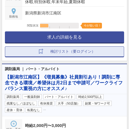
休暇,特別休暇,年末年始,夏期休暇
新潟県新潟市江南区
勤務地
閲覧状況
今が狙い目！
求人の詳細を見る
検討リスト（要ログイン）
調剤薬局 ｜ パート・アルバイト
【新潟市江南区】《増員募集》社員割引あり！調剤に専
念できる環境／希望休は月2日まで申請可／ワークライフ
バランス重視の方にオススメ♪
調剤薬局
一般薬剤師
パート・アルバイト
時給2,500円以上
残業なし／ほぼなし
有休推奨
大手（50店舗）
副業・Wワーク可
…
産休・育休
転勤なし
時給2,000円〜3,000円