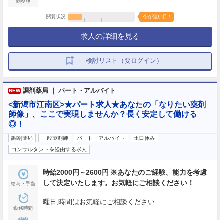
勤務地
閲覧状況
今が狙い目！
求人の詳細を見る
検討リスト（要ログイン）
調剤薬局 ｜ パート・アルバイト
NEW
<新潟市江南区>★パート求人★あなたの「なりたい薬剤
師像」、ここで実現しませんか？長く安定して働ける
◎！
調剤薬局
一般薬剤師
パート・アルバイト
土日休み
コンサルタントを経由する求人
時給2000円～2600円 ※あなたのご経験、能力を考慮
して決定いたします。お気軽にご相談ください！
給与・手当
曜日,時間はお気軽にご相談ください
勤務時間