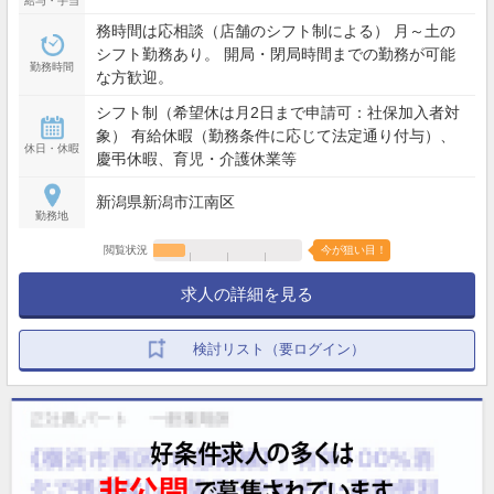
給与・手当
務時間は応相談（店舗のシフト制による） 月～土の
シフト勤務あり。 開局・閉局時間までの勤務が可能
勤務時間
な方歓迎。
シフト制（希望休は月2日まで申請可：社保加入者対
象） 有給休暇（勤務条件に応じて法定通り付与）、
休日・休暇
慶弔休暇、育児・介護休業等
新潟県新潟市江南区
勤務地
閲覧状況
今が狙い目！
求人の詳細を見る
検討リスト（要ログイン）