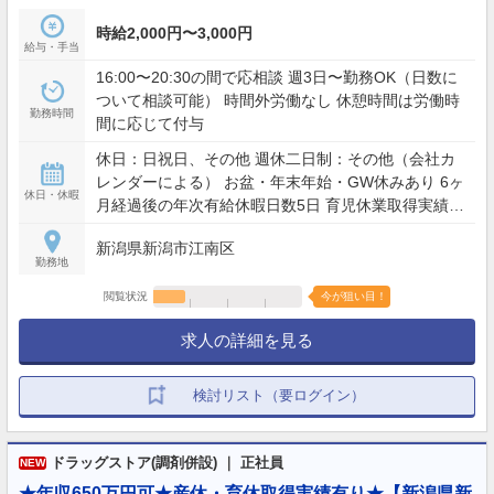
時給2,000円〜3,000円
給与・手当
16:00〜20:30の間で応相談 週3日〜勤務OK（日数に
ついて相談可能） 時間外労働なし 休憩時間は労働時
勤務時間
間に応じて付与
休日：日祝日、その他 週休二日制：その他（会社カ
レンダーによる） お盆・年末年始・GW休みあり 6ヶ
休日・休暇
月経過後の年次有給休暇日数5日 育児休業取得実績あ
り
新潟県新潟市江南区
勤務地
閲覧状況
今が狙い目！
求人の詳細を見る
検討リスト（要ログイン）
ドラッグストア(調剤併設) ｜ 正社員
NEW
★年収650万円可★産休・育休取得実績有り★【新潟県新