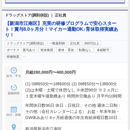
ドラッグストア(調剤併設) ｜ 正社員
【新潟市江南区】充実の研修プログラムで安心スター
ト！賞与6.0ヶ月分！マイカー通勤OK♪育休取得実績あ
り！
ドラッグストア(調剤併設)
一般薬剤師
正社員
600万以上
ボーナス・賞与あり
有休推奨
産休・育休
転勤なし
未経験可
…
研修制度
月給280,000円〜400,000円
給与・手当
(1) 08時50分〜18時00分 (2) 08時50分〜13時00分
(2)は木曜・土曜で休憩なし ※休憩90分 ※２ヵ月に
勤務時間
１度木曜午後勤務あり 時間外労働あり 月平均10時間
年間休日数96日 休日：日祝日、その他 週休二日制：
その他（会社カレンダーによる） お盆・年末年始・
休日・休暇
GW休みあり 6ヶ月経過後の年次有給休暇日数10日
育児休業取得実績あり
新潟県新潟市江南区