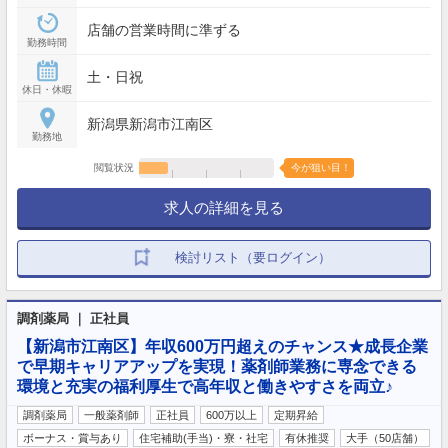
店舗の営業時間に準ずる
勤務時間
土・日祝
休日・休暇
新潟県新潟市江南区
勤務地
閲覧状況
今が狙い目！
求人の詳細を見る
検討リスト（要ログイン）
調剤薬局 ｜ 正社員
【新潟市江南区】年収600万円超えのチャンス★成長企業
で早期キャリアアップを実現！薬剤師業務に専念できる
環境と充実の福利厚生で高年収と働きやすさを両立♪
調剤薬局
一般薬剤師
正社員
600万以上
定期昇給
ボーナス・賞与あり
住宅補助(手当)・寮・社宅
有休推奨
大手（50店舗）