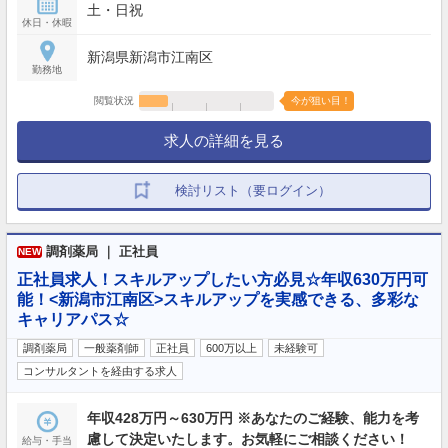
土・日祝
休日・休暇
新潟県新潟市江南区
勤務地
閲覧状況
今が狙い目！
求人の詳細を見る
検討リスト（要ログイン）
調剤薬局 ｜ 正社員
NEW
正社員求人！スキルアップしたい方必見☆年収630万円可
能！<新潟市江南区>スキルアップを実感できる、多彩な
キャリアパス☆
調剤薬局
一般薬剤師
正社員
600万以上
未経験可
コンサルタントを経由する求人
年収428万円～630万円 ※あなたのご経験、能力を考
慮して決定いたします。お気軽にご相談ください！
給与・手当