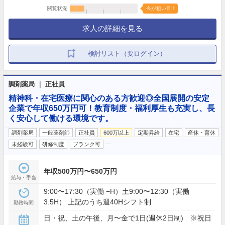
閲覧状況
今が狙い目！
求人の詳細を見る
検討リスト（要ログイン）
調剤薬局 ｜ 正社員
精神科・在宅医療に関心のある方歓迎◎全国展開の安定
企業で年収650万円可！教育制度・福利厚生も充実し、長
く安心して働ける環境です。
調剤薬局
一般薬剤師
正社員
600万以上
定期昇給
在宅
産休・育休
…
未経験可
研修制度
ブランク可
年収500万円〜650万円
給与・手当
9:00〜17:30（実働 −H）土9:00〜12:30（実働
3.5H） 上記のうち週40Hシフト制
勤務時間
日・祝、土の午後、月〜金で1日(週休2日制) ※祝日