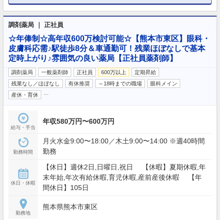
調剤薬局 ｜ 正社員
☆年俸制☆高年収600万検討可能☆【熊本市東区】眼科・
皮膚科応需♪駅徒歩8分＆車通勤可！残業ほぼなしで基本
定時上がり♪雰囲気の良い薬局【正社員薬剤師】
調剤薬局
一般薬剤師
正社員
600万以上
定期昇給
残業なし／ほぼなし
有休推奨
～18時までの職場
眼科メイン
…
産休・育休
年収580万円〜600万円
給与・手当
月火水金9:00〜18:00／木土9:00〜14:00 ※週40時間
勤務
勤務時間
【休日】週休2日,日曜日,祝日 【休暇】夏期休暇,年
末年始,年次有給休暇,育児休暇,産前産後休暇 【年
休日・休暇
間休日】105日
熊本県熊本市東区
勤務地