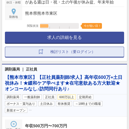
がある週は日・祝・土の午後が休み盆、年末年始
休日・休暇
熊本県熊本市東区
勤務地
閲覧状況
今が狙い目！
求人の詳細を見る
検討リスト（要ログイン）
調剤薬局 ｜ 正社員
【熊本市東区】【正社員薬剤師/求人】高年収600万+土日
祝休み！★緩和ケア学べます★在宅意欲ある方大歓迎★
オンコールなし♪訪問同行あり♪
調剤薬局
一般薬剤師
正社員
600万以上
定期昇給
ボーナス・賞与あり
土日休み
有休推奨
～18時までの職場
…
新規オープン
年収500万円〜700万円