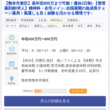
【熊本市東区】高年収800万まで可能！週休2日制♪【管理
薬剤師/求人】精神科・在宅メイン♪全国展開の急成長チェ
ーン薬局！風通しも良く経験を活かせる環境です♪
調剤薬局
管理薬剤師
正社員
600万以上
定期昇給
…
ボーナス・賞与あり
残業なし／ほぼなし
有休推奨
在宅
産休・育休
年収650万円〜800万円
給与・手当
平日：9：00〜17：30 土曜9：00〜12：30
勤務時間
【休日】日曜日,祝日 他シフトによる 【休暇】年次
有給休暇,介護休暇,育児休暇,産前産後休暇,特別休暇,
休日・休暇
慶弔休暇 3ヶ月勤務後、初年度最大10日。起算日1
月1日、最大20日間持越し
熊本県熊本市東区
勤務地
閲覧状況
今が狙い目！
求人の詳細を見る