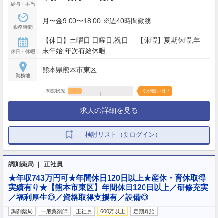
給与・手当
月〜金9:00〜18:00 ※週40時間勤務
勤務時間
【休日】土曜日,日曜日,祝日 【休暇】夏期休暇,年
末年始,年次有給休暇
休日・休暇
熊本県熊本市東区
勤務地
閲覧状況
今が狙い目！
求人の詳細を見る
検討リスト（要ログイン）
調剤薬局 ｜ 正社員
★年収743万円可★年間休日120日以上★産休・育休取得
実績有り★【熊本市東区】年間休日120日以上／研修充実
／福利厚生◎／資格取得支援有／設備◎
調剤薬局
一般薬剤師
正社員
600万以上
定期昇給