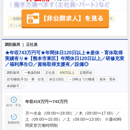
調剤薬局 ｜ 正社員
★年収743万円可★年間休日120日以上★産休・育休取得
実績有り★【熊本市東区】年間休日120日以上／研修充実
／福利厚生◎／資格取得支援有／設備◎
調剤薬局
一般薬剤師
正社員
600万以上
定期昇給
住宅補助(手当)・寮・社宅
休日120日
～18時までの職場
産休・育休
…
未経験可
年収419万円〜743万円
給与・手当
月〜水金（09:00〜18:00）／木（09:00〜17:00）／
土（09:00〜15:00）／土（09:00〜13:00） ※週40時
勤務時間
間変形労働時間制