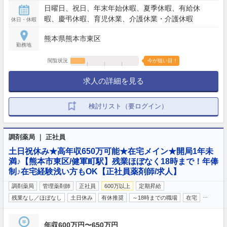
日曜日、祝日、年末年始休暇、夏季休暇、有給休
暇、慶弔休暇、育児休業、介護休業・介護休暇
休日・休暇
熊本県熊本市東区
勤務地
閲覧状況
今が狙い目！
求人の詳細を見る
検討リスト（要ログイン）
調剤薬局 ｜ 正社員
土日祝休み★高年収650万可能★在宅メイン★開局1年未
満♪【熊本市東区/健軍町駅】残業ほぼなく18時まで！年俸
制♪在宅経験浅い方もOK【正社員薬剤師/求人】
調剤薬局
管理薬剤師
正社員
600万以上
定期昇給
…
残業なし／ほぼなし
土日休み
有休推奨
～18時までの職場
在宅
年収600万円〜650万円