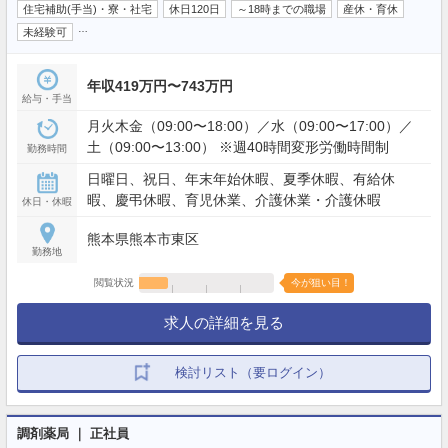
住宅補助(手当)・寮・社宅
休日120日
～18時までの職場
産休・育休
…
未経験可
年収419万円〜743万円
給与・手当
月火木金（09:00〜18:00）／水（09:00〜17:00）／
土（09:00〜13:00） ※週40時間変形労働時間制
勤務時間
日曜日、祝日、年末年始休暇、夏季休暇、有給休
暇、慶弔休暇、育児休業、介護休業・介護休暇
休日・休暇
熊本県熊本市東区
勤務地
閲覧状況
今が狙い目！
求人の詳細を見る
検討リスト（要ログイン）
調剤薬局 ｜ 正社員