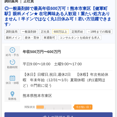
調剤薬局 ｜ 正社員
◎一般薬剤師で最高年収600万可！熊本市東区【健軍町
駅】眼科メイン★ 在宅興味ある人歓迎！重たい処方あり
ません！半ドンではなく丸1日休み可！若い方活躍できま
す♪
調剤薬局
一般薬剤師
正社員
600万以上
定期昇給
～18時までの職場
眼科メイン
産休・育休
車通勤可
コンサルタントを経由する求人
年収500万円〜600万円
給与・手当
平日9:00〜18:00 土曜9:00〜17:00
勤務時間
【休日】日曜日,祝日,週休2日 【休暇】年次有給休
暇 年末年始（12/31〜1/3）夏期休暇（約1週間ほ
休日・休暇
ど）※門前に従う
熊本県熊本市東区
勤務地
閲覧状況
今が狙い目！