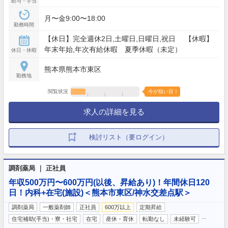
給与・手当
月〜金9:00〜18:00
勤務時間
【休日】完全週休2日,土曜日,日曜日,祝日 【休暇】
年末年始,年次有給休暇 夏季休暇（未定）
休日・休暇
熊本県熊本市東区
勤務地
閲覧状況
今が狙い目！
求人の詳細を見る
検討リスト（要ログイン）
調剤薬局 ｜ 正社員
年収500万円〜600万円(以後、昇給あり)！年間休日120
日！内科+在宅(施設)＜熊本市東区/神水交差点駅＞
調剤薬局
一般薬剤師
正社員
600万以上
定期昇給
…
住宅補助(手当)・寮・社宅
在宅
産休・育休
転勤なし
未経験可