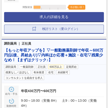
閲覧状況
今が狙い目！
求人の詳細を見る
検討リスト（要ログイン）
調剤薬局 ｜ 正社員
【もっと年収アップを】▽一般勤務薬剤師で年収～600万
円(以後、昇給あり)▽内科ほか応需＋施設・在宅▽残業少
なめ！【まずはクリック♪】
調剤薬局
一般薬剤師
正社員
600万以上
定期昇給
残業なし／ほぼなし
有休推奨
在宅
未経験可
コンサルタントを経由する求人
年収430万円〜600万円
給与・手当
9:00～18:00（実働 8H） 土9：00～13:00（実働
4H）
勤務時間