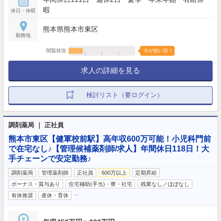
暇
休日・休暇
熊本県熊本市東区
勤務地
閲覧状況
今が狙い目！
求人の詳細を見る
検討リスト（要ログイン）
調剤薬局 ｜ 正社員
熊本市東区【健軍校前駅】高年収600万可能！小児科門前
で在宅なし♪【管理候補薬剤師/求人】年間休日118日！大
手チェーンで安定勤務♪
調剤薬局
管理薬剤師
正社員
600万以上
定期昇給
ボーナス・賞与あり
住宅補助(手当)・寮・社宅
残業なし／ほぼなし
…
有休推奨
産休・育休