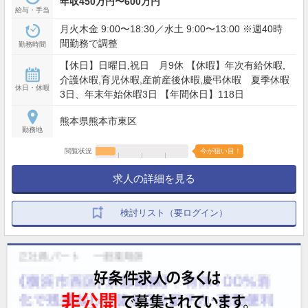
年収450万円〜600万円
給与・手当
月火木金 9:00〜18:30／水土 9:00〜13:00 ※週40時
間勤務で調整
勤務時間
【休日】日曜日,祝日 月9休 【休暇】年次有給休暇,
介護休暇,育児休暇,産前産後休暇,慶弔休暇 夏季休暇
休日・休暇
3日、年末年始休暇3日 【年間休日】118日
熊本県熊本市東区
勤務地
閲覧状況
今が狙い目！
求人の詳細を見る
検討リスト（要ログイン）