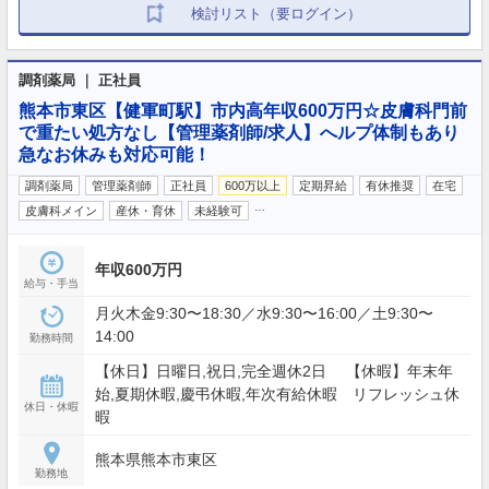
検討リスト（要ログイン）
調剤薬局 ｜ 正社員
熊本市東区【健軍町駅】市内高年収600万円☆皮膚科門前
で重たい処方なし【管理薬剤師/求人】へルプ体制もあり
急なお休みも対応可能！
調剤薬局
管理薬剤師
正社員
600万以上
定期昇給
有休推奨
在宅
…
皮膚科メイン
産休・育休
未経験可
年収600万円
給与・手当
月火木金9:30〜18:30／水9:30〜16:00／土9:30〜
14:00
勤務時間
【休日】日曜日,祝日,完全週休2日 【休暇】年末年
始,夏期休暇,慶弔休暇,年次有給休暇 リフレッシュ休
休日・休暇
暇
熊本県熊本市東区
勤務地