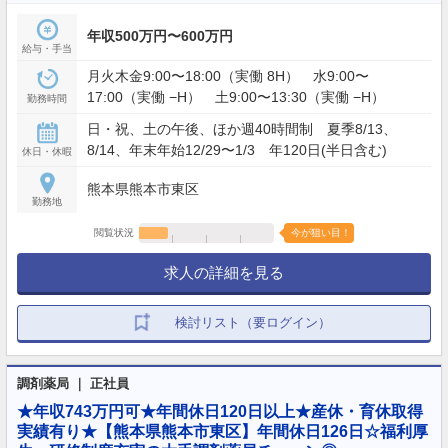
年収500万円〜600万円
給与・手当
月火木金9:00〜18:00（実働 8H） 水9:00〜
17:00（実働 −H） 土9:00〜13:30（実働 −H）
勤務時間
日・祝、土の午後、ほか週40時間制 夏季8/13、
8/14、年末年始12/29〜1/3 年120日(半日含む)
休日・休暇
熊本県熊本市東区
勤務地
閲覧状況
今が狙い目！
求人の詳細を見る
検討リスト（要ログイン）
調剤薬局 ｜ 正社員
★年収743万円可★年間休日120日以上★産休・育休取得
実績有り★【熊本県熊本市東区】年間休日126日☆福利厚