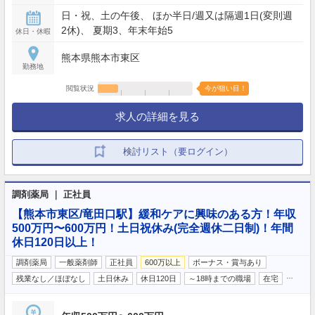
日・祝、土の午後、 ほか半日/週又は隔週1日(変則週
2休)、 夏期3、年末年始5
休日・休暇
熊本県熊本市東区
勤務地
閲覧状況
今が狙い目！
求人の詳細を見る
検討リスト（要ログイン）
調剤薬局 ｜ 正社員
【熊本市東区/竜田口駅】緩和ケアに興味のある方！年収
500万円〜600万円！土日祝休み(完全週休二日制)！年間
休日120日以上！
調剤薬局
一般薬剤師
正社員
600万以上
ボーナス・賞与あり
…
残業なし／ほぼなし
土日休み
休日120日
～18時までの職場
在宅