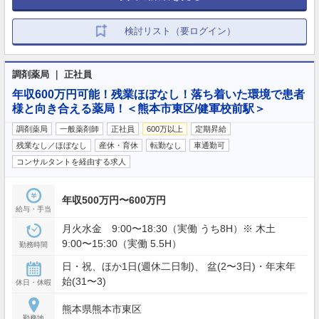
検討リスト（要ログイン）
調剤薬局 ｜ 正社員
年収600万円可能！残業ほぼなし！落ち着いた環境で患者
様と向き合える薬局！＜熊本市東区/健軍校前駅＞
調剤薬局
一般薬剤師
正社員
600万以上
定期昇給
残業なし／ほぼなし
産休・育休
転勤なし
車通勤可
コンサルタントを経由する求人
年収500万円〜600万円
給与・手当
月火水金 9:00〜18:30（実働 うち8H）※ 木土
9:00〜15:30（実働 5.5H）
勤務時間
日・祝、ほか1日(週休二日制)、 盆(2〜3日)・年末年
始(31〜3)
休日・休暇
熊本県熊本市東区
勤務地