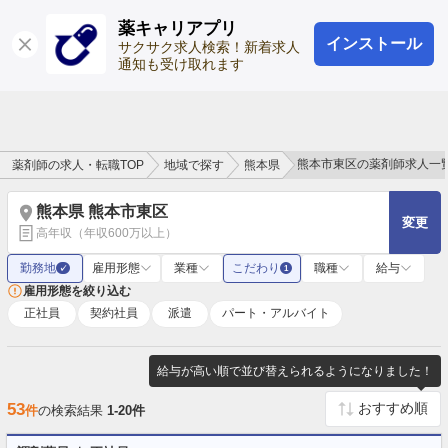
薬キャリアプリ
インストール
ログイン
会員登録
サクサク求人検索！新着求人
通知も受け取れます
熊本市東区の薬剤師求人一
薬剤師の求人・転職TOP
地域で探す
熊本県
熊本県 熊本市東区
変更
高年収（年収600万以上）
勤務地
雇用形態
業種
こだわり
職種
給与
✓
1
雇用形態を絞り込む
正社員
契約社員
派遣
パート・アルバイト
給与が高い順で並び替えられるようになりました！
53
件
の検索結果
1-20件