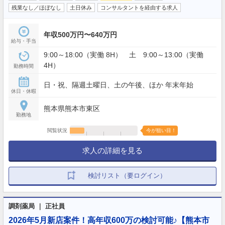
残業なし／ほぼなし
土日休み
コンサルタントを経由する求人
年収500万円〜640万円
給与・手当
9:00～18:00（実働 8H） 土 9:00～13:00（実働
4H）
勤務時間
日・祝、隔週土曜日、土の午後、ほか 年末年始
休日・休暇
熊本県熊本市東区
勤務地
閲覧状況
今が狙い目！
求人の詳細を見る
検討リスト（要ログイン）
調剤薬局 ｜ 正社員
2026年5月新店案件！高年収600万の検討可能♪【熊本市