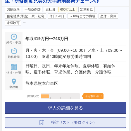
生・研修制度充実の大手調剤薬局チェーン◎
調剤薬局
一般薬剤師
正社員
600万以上
定期昇給
住宅補助(手当)・寮・社宅
休日120日
～18時までの職場
産休・育休
…
未経験可
年収419万円〜743万円
給与・手当
月・火・木・金（09:00〜18:00）／水・土（09:00〜
13:00） ※週40時間変形労働時間制
勤務時間
日曜日、祝日、年末年始休暇、夏季休暇、有給休
暇、慶弔休暇、育児休業、介護休業・介護休暇
休日・休暇
熊本県熊本市東区
勤務地
閲覧状況
今が狙い目！
求人の詳細を見る
検討リスト（要ログイン）