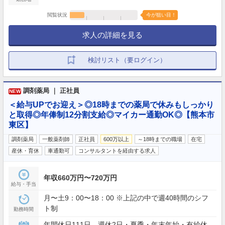
閲覧状況
今が狙い目！
求人の詳細を見る
検討リスト（要ログイン）
調剤薬局 ｜ 正社員
NEW
＜給与UPでお迎え＞◎18時までの薬局で休みもしっかり
と取得◎年俸制12分割支給◎マイカー通勤OK◎【熊本市
東区】
調剤薬局
一般薬剤師
正社員
600万以上
～18時までの職場
在宅
産休・育休
車通勤可
コンサルタントを経由する求人
年収660万円〜720万円
給与・手当
月〜土9：00〜18：00 ※上記の中で週40時間のシフ
ト制
勤務時間
年間休日111日 週休2日・夏季・年末年始・有給休