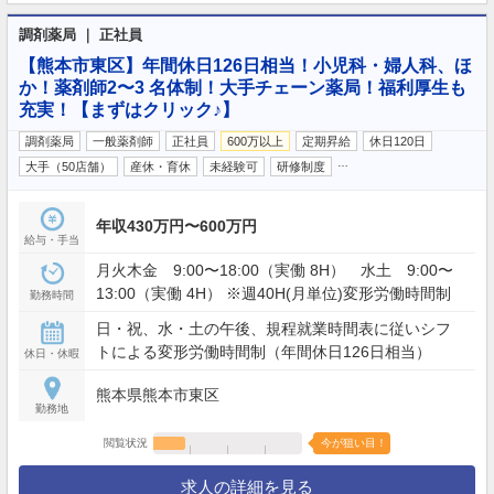
調剤薬局 ｜ 正社員
【熊本市東区】年間休日126日相当！小児科・婦人科、ほ
か！薬剤師2〜3 名体制！大手チェーン薬局！福利厚生も
充実！【まずはクリック♪】
調剤薬局
一般薬剤師
正社員
600万以上
定期昇給
休日120日
…
大手（50店舗）
産休・育休
未経験可
研修制度
年収430万円〜600万円
給与・手当
月火木金 9:00〜18:00（実働 8H） 水土 9:00〜
13:00（実働 4H） ※週40H(月単位)変形労働時間制
勤務時間
日・祝、水・土の午後、規程就業時間表に従いシフ
トによる変形労働時間制（年間休日126日相当）
休日・休暇
熊本県熊本市東区
勤務地
閲覧状況
今が狙い目！
求人の詳細を見る