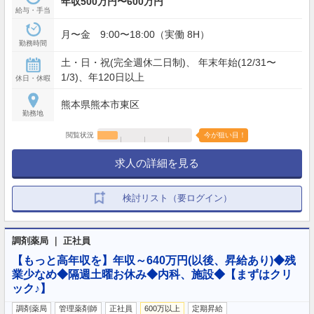
年収500万円〜600万円
給与・手当
月〜金 9:00〜18:00（実働 8H）
勤務時間
土・日・祝(完全週休二日制)、 年末年始(12/31〜
1/3)、年120日以上
休日・休暇
熊本県熊本市東区
勤務地
閲覧状況
今が狙い目！
求人の詳細を見る
検討リスト（要ログイン）
調剤薬局 ｜ 正社員
【もっと高年収を】年収～640万円(以後、昇給あり)◆残
業少なめ◆隔週土曜お休み◆内科、施設◆【まずはクリ
ック♪】
調剤薬局
管理薬剤師
正社員
600万以上
定期昇給