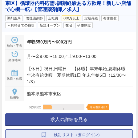
東区】循環器内科応需♪調剤経験ある方歓迎！新しい店舗
で心機一転♪【管理薬剤師／求人】
調剤薬局
管理薬剤師
正社員
600万以上
定期昇給
有休推奨
…
～18時までの職場
新規オープン
在宅
研修制度
年収550万円〜600万円
給与・手当
月〜金9:00〜18:00／土9:00〜13:00
勤務時間
【休日】祝日,日曜日 【休暇】年末年始,夏期休暇,
年次有給休暇 夏期休暇1日 年末年始5日（12/30〜
休日・休暇
1/3）
熊本県熊本市東区
勤務地
閲覧状況
今が狙い目！
求人の詳細を見る
検討リスト（要ログイン）