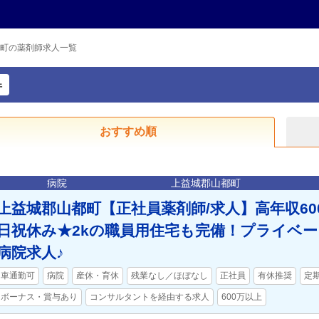
町の薬剤師求人一覧
件
おすすめ順
病院
上益城郡山都町
上益城郡山都町【正社員薬剤師/求人】高年収60
日祝休み★2kの職員用住宅も完備！プライベ
病院求人♪
車通勤可
病院
産休・育休
残業なし／ほぼなし
正社員
有休推奨
定
ボーナス・賞与あり
コンサルタントを経由する求人
600万以上