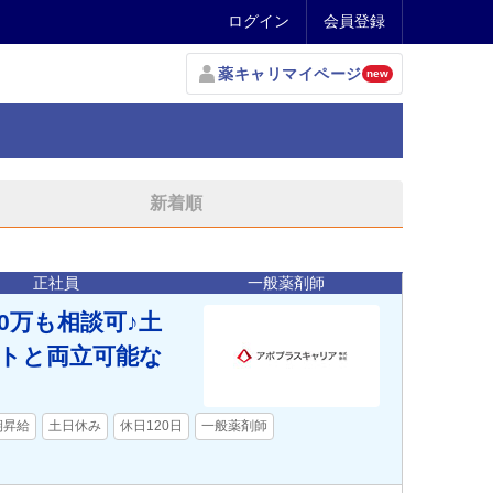
ログイン
会員登録
薬キャリマイページ
new
新着順
正社員
一般薬剤師
0万も相談可♪土
ートと両立可能な
期昇給
土日休み
休日120日
一般薬剤師