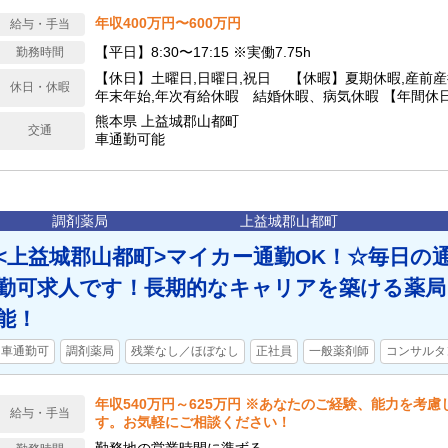
年収400万円〜600万円
給与・手当
【平日】8:30〜17:15 ※実働7.75h
勤務時間
【休日】土曜日,日曜日,祝日 【休暇】夏期休暇,産前産
休日・休暇
年末年始,年次有給休暇 結婚休暇、病気休暇 【年間休日
熊本県 上益城郡山都町
交通
車通勤可能
調剤薬局
上益城郡山都町
<上益城郡山都町>マイカー通勤OK！☆毎日の
勤可求人です！長期的なキャリアを築ける薬局！
能！
車通勤可
調剤薬局
残業なし／ほぼなし
正社員
一般薬剤師
コンサルタ
年収540万円～625万円 ※あなたのご経験、能力を考
給与・手当
す。お気軽にご相談ください！