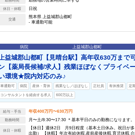
勤務地の営業時間に準ずる
勤務時間
日祝
休日・休暇
熊本県 上益城郡山都町
交通
- 車通勤可能
病院
上益城郡山都町
上益城郡山都町【見晴台駅】高年収630万まで
ン【薬局長候補/求人】残業ほぼなくプライベ
い環境★院内対応のみ♪
車通勤可
病院
産休・育休
残業なし／ほぼなし
正社員
有休推奨
定
コンサルタントを経由する求人
600万以上
年収400万円〜630万円
給与・手当
月〜土/8:30〜17:30 ＊基本平日のみの勤務になります。
勤務時間
【休日】週休2日 月9日程度（基本土日休み。祝日が
休日・休暇
出勤） 【休暇】年次有給休暇,産前産後休暇,育児休暇,介