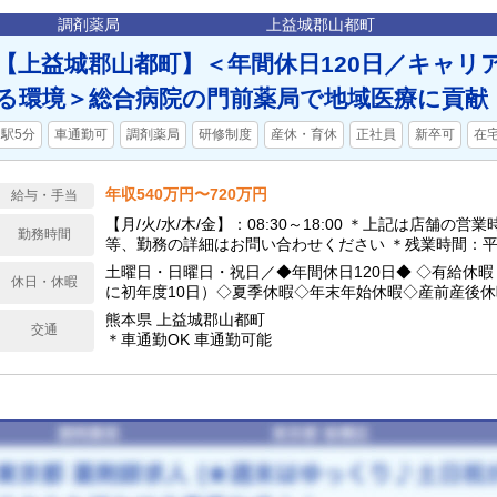
調剤薬局
上益城郡山都町
【上益城郡山都町】＜年間休日120日／キャリ
る環境＞総合病院の門前薬局で地域医療に貢献
駅5分
車通勤可
調剤薬局
研修制度
産休・育休
正社員
新卒可
在
年収540万円〜720万円
給与・手当
【月/火/水/木/金】：08:30～18:00 ＊上記は店舗の営
勤務時間
等、勤務の詳細はお問い合わせください ＊残業時間：平
土曜日・日曜日・祝日／◆年間休日120日◆ ◇有給休暇
休日・休暇
に初年度10日）◇夏季休暇◇年末年始休暇◇産前産後
実績あり）
熊本県 上益城郡山都町
交通
＊車通勤OK 車通勤可能