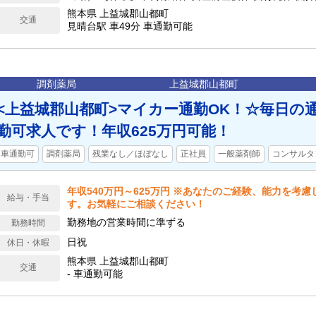
暇 【年間休日】108日
熊本県 上益城郡山都町
交通
見晴台駅 車49分 車通勤可能
調剤薬局
上益城郡山都町
<上益城郡山都町>マイカー通勤OK！☆毎日の
勤可求人です！年収625万円可能！
車通勤可
調剤薬局
残業なし／ほぼなし
正社員
一般薬剤師
コンサルタ
年収540万円～625万円 ※あなたのご経験、能力を考
給与・手当
す。お気軽にご相談ください！
勤務地の営業時間に準ずる
勤務時間
日祝
休日・休暇
熊本県 上益城郡山都町
交通
- 車通勤可能