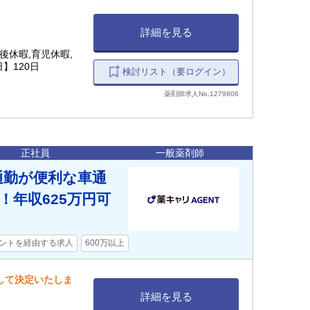
詳細を見る
後休暇,育児休暇,
】120日
検討リスト（要ログイン）
薬剤師求人No.1279806
正社員
一般薬剤師
通勤が便利な車通
年収625万円可
ントを経由する求人
600万以上
慮して決定いたしま
詳細を見る