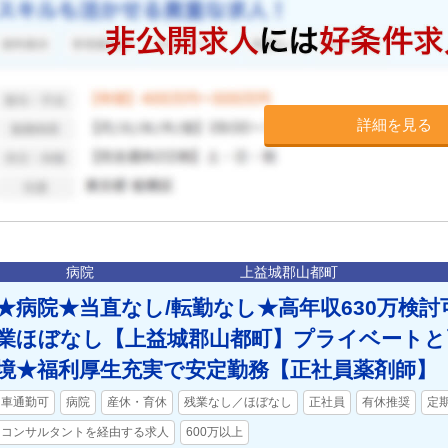
詳細を見る
病院
上益城郡山都町
★病院★当直なし/転勤なし★高年収630万検
業ほぼなし【上益城郡山都町】プライベートと
境★福利厚生充実で安定勤務【正社員薬剤師】
車通勤可
病院
産休・育休
残業なし／ほぼなし
正社員
有休推奨
定
コンサルタントを経由する求人
600万以上