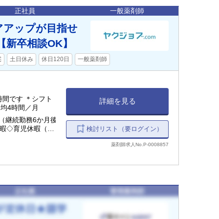
正社員
一般薬剤師
アアップが目指せ
【新卒相談OK】
宅
土日休み
休日120日
一般薬剤師
業時間です ＊シフト
詳細を見る
均4時間／月
（継続勤務6か月後
休暇◇育児休暇（取得
検討リスト（要ログイン）
薬剤師求人No.P-0008857