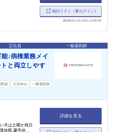
検討リスト（要ログイン）
薬剤師求人No.M3C-1536250
正社員
一般薬剤師
可能♪病棟業務メイ
ートと両立しやす
期昇給
土日休み
一般薬剤師
詳細を見る
多い月は土曜か祝日
護休暇,慶弔休