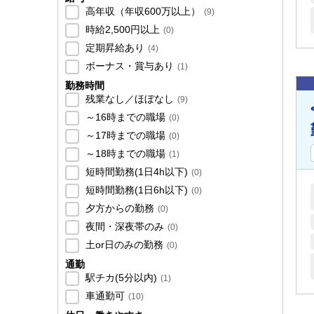
高年収（年収600万以上）
(
9
)
時給2,500円以上
(
0
)
定期昇給あり
(
4
)
ボーナス・賞与あり
(
1
)
勤務時間
残業なし／ほぼなし
(
9
)
～16時までの職場
(
0
)
～17時までの職場
(
0
)
～18時までの職場
(
1
)
短時間勤務(1日4h以下)
(
0
)
短時間勤務(1日6h以下)
(
0
)
夕方からの勤務
(
0
)
夜間・深夜帯のみ
(
0
)
土or日のみの勤務
(
0
)
通勤
駅チカ(5分以内)
(
1
)
車通勤可
(
10
)