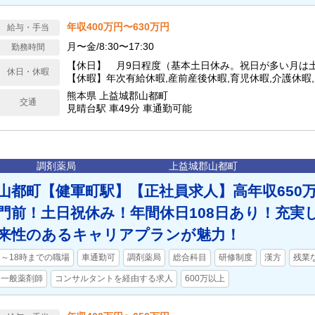
年収400万円〜630万円
給与・手当
月〜金/8:30〜17:30
勤務時間
【休日】 月9日程度（基本土日休み。祝日が多い月は
休日・休暇
【休暇】年次有給休暇,産前産後休暇,育児休暇,介護休暇
護等休暇、冬季凍結時特別休暇、各種感染症特別休暇、
熊本県 上益城郡山都町
交通
間休日】107日
見晴台駅 車49分 車通勤可能
調剤薬局
上益城郡山都町
山都町【健軍町駅】【正社員求人】高年収650
門前！土日祝休み！年間休日108日あり！充実
来性のあるキャリアプランが魅力！
～18時までの職場
車通勤可
調剤薬局
総合科目
研修制度
漢方
残業
一般薬剤師
コンサルタントを経由する求人
600万以上