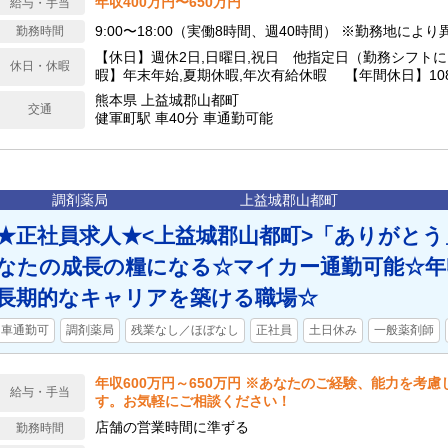
年収400万円〜650万円
給与・手当
9:00〜18:00（実働8時間、週40時間） ※勤務地によ
勤務時間
【休日】週休2日,日曜日,祝日 他指定日（勤務シフトにより
休日・休暇
暇】年末年始,夏期休暇,年次有給休暇 【年間休日】10
熊本県 上益城郡山都町
交通
健軍町駅 車40分 車通勤可能
調剤薬局
上益城郡山都町
★正社員求人★<上益城郡山都町>「ありがと
なたの成長の糧になる☆マイカー通勤可能☆年収
長期的なキャリアを築ける職場☆
車通勤可
調剤薬局
残業なし／ほぼなし
正社員
土日休み
一般薬剤師
年収600万円～650万円 ※あなたのご経験、能力を考
給与・手当
す。お気軽にご相談ください！
店舗の営業時間に準ずる
勤務時間