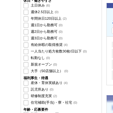
休日・働きやすさ
土日休み
(
6
)
週休2.5日以上
(
0
)
年間休日120日以上
(
2
)
週1日から勤務可
(
0
)
週2日から勤務可
(
0
)
週3日から勤務可
(
0
)
有給休暇の取得推奨
(
4
)
一人当たり処方枚数30枚/日以下
(
0
)
転勤なし
(
0
)
新規オープン
(
0
)
大手（50店舗以上）
(
0
)
福利厚生・待遇
産休・育休実績あり
(
4
)
託児所あり
(
0
)
研修制度充実
(
2
)
住宅補助(手当)・寮・社宅
(
0
)
年齢・応募要件