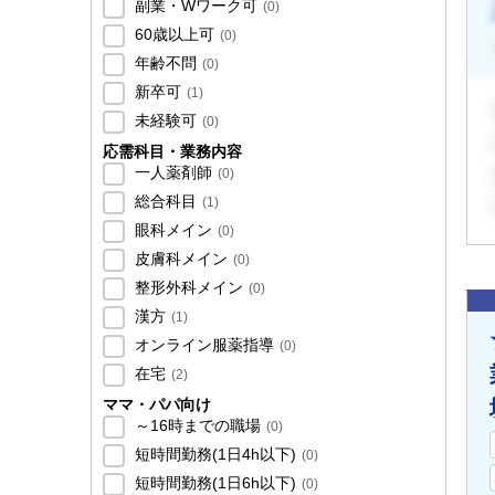
副業・Wワーク可
(
0
)
60歳以上可
(
0
)
年齢不問
(
0
)
新卒可
(
1
)
未経験可
(
0
)
応需科目・業務内容
一人薬剤師
(
0
)
総合科目
(
1
)
眼科メイン
(
0
)
皮膚科メイン
(
0
)
整形外科メイン
(
0
)
漢方
(
1
)
オンライン服薬指導
(
0
)
在宅
(
2
)
ママ・パパ向け
～16時までの職場
(
0
)
短時間勤務(1日4h以下)
(
0
)
短時間勤務(1日6h以下)
(
0
)