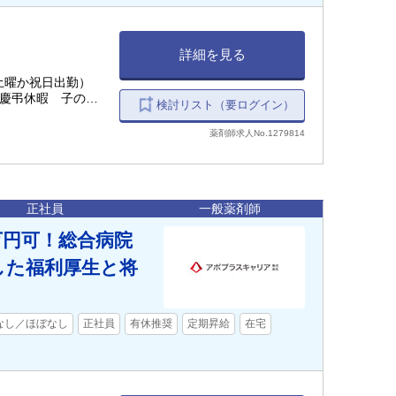
詳細を見る
土曜か祝日出勤）
,慶弔休暇 子の看
検討リスト（要ログイン）
予防接種補助 【年
薬剤師求人No.1279814
正社員
一般薬剤師
万円可！総合病院
した福利厚生と将
なし／ほぼなし
正社員
有休推奨
定期昇給
在宅