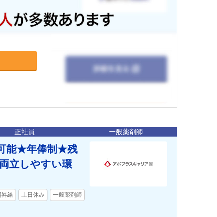
正社員
一般薬剤師
討可能★年俸制★残
両立しやすい環
期昇給
土日休み
一般薬剤師