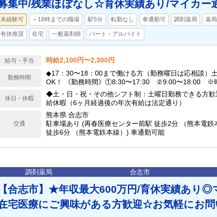
募集中/残業ほぼなし☆育休実績あり/マイカー
未経験可
～18時までの職場
駅5分
転勤なし
車通勤可
調剤薬局
薬局
有休推奨
在宅
一般薬剤師
パート・アルバイト
時給2,100円〜2,300円
給与・手当
◆17：30〜18：00まで働ける方（勤務曜日は応相談）
勤務時間
OK！ 《勤務時間》①8:30〜17:30 ②9:00〜18:00
なし ※時間外労働なし
◆土・日・祝・その他シフト制：土曜日勤務できる方歓迎
休日・休暇
給休暇（6ヶ月経過後の年次有給は法定通り）
熊本県 合志市
駐車場あり (再春医療センター前駅 徒歩2分 （熊本電鉄本
交通
徒歩6分 （熊本電鉄本線）) 車通勤可能
調剤薬局
合志市
【合志市】★年収最大600万円/育休実績あり◎
在宅医療にご興味がある方歓迎☆お気軽にお問