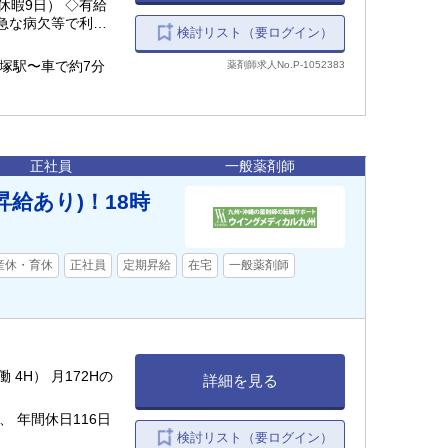
休暇9日） ◇有給
、急な病欠等で利用
検討リスト（要ログイン）
暇◇介護休暇◇看護
婚休暇（本人の結婚
蔵塚駅〜車で約7分
薬剤師求人No.P-1052383
日以内）◇研修休暇
正社員
一般薬剤師
給あり)！18時
産休・育休
正社員
定期昇給
在宅
一般薬剤師
 月172Hの
詳細を見る
、 年間休日116日
検討リスト（要ログイン）