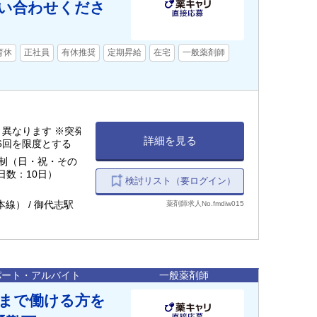
い合わせくださ
育休
正社員
有休推奨
定期昇給
在宅
一般薬剤師
より異なります ※突発
詳細を見る
6回を限度とする
日制（日・祝・その
日数：10日）
検討リスト（要ログイン）
線） / 御代志駅
薬剤師求人No.fmdiw015
パート・アルバイト
一般薬剤師
00まで働ける方を