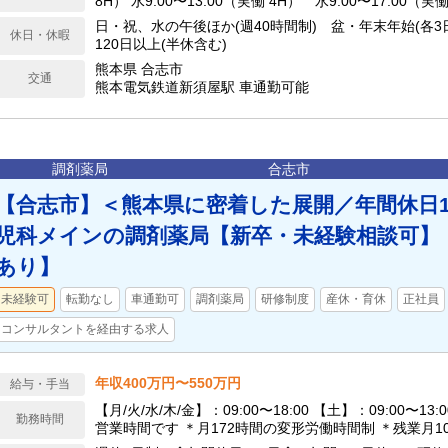
8H） 水9:00〜13:00（実働 4H） 水9:00〜17:00（実働
18:00（実働 8H）
日・祝、水の午後ほか(週40時間制) 盆・年末年始(各3
休日・休暇
120日以上(半休含む)
熊本県 合志市
交通
熊本電気鉄道新須屋駅 車通勤可能
調剤薬局
合志市
【合志市】＜熊本県に密着した展開／年間休日1
児科メインの調剤薬局【新卒・未経験相談可】
あり】
未経験可
転勤なし
車通勤可
調剤薬局
研修制度
産休・育休
正社員
コンサルタントを経由する求人
年収400万円〜550万円
給与・手当
【月/火/水/木/金】：09:00〜18:00 【土】：09:00〜1
勤務時間
営業時間です ＊月172時間の変形労働時間制 ＊残業月1