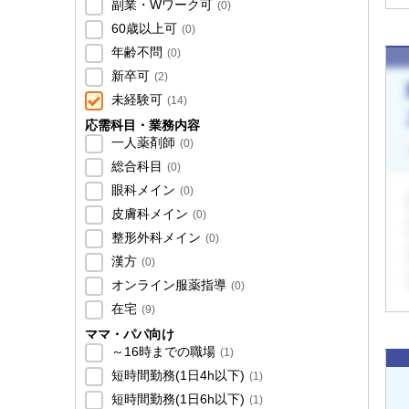
副業・Wワーク可
(
0
)
60歳以上可
(
0
)
年齢不問
(
0
)
新卒可
(
2
)
未経験可
(
14
)
応需科目・業務内容
一人薬剤師
(
0
)
総合科目
(
0
)
眼科メイン
(
0
)
皮膚科メイン
(
0
)
整形外科メイン
(
0
)
漢方
(
0
)
オンライン服薬指導
(
0
)
在宅
(
9
)
ママ・パパ向け
～16時までの職場
(
1
)
短時間勤務(1日4h以下)
(
1
)
短時間勤務(1日6h以下)
(
1
)