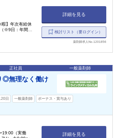
詳細を見る
休暇】年次有給休
暇（※9日：年間休
検討リスト（要ログイン）
薬剤師求人No.1201856
正社員
一般薬剤師
り◎無理なく働け
120日
一般薬剤師
ボーナス・賞与あり
〜19:00（実働
詳細を見る