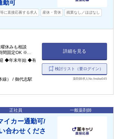
通勤可
等に直接応募する求人
産休・育休
残業なし／ほぼなし
土曜休みも相談
詳細を見る
 ※時間固定OK ※休憩
 ◆年末年始 ◆有
検討リスト（要ログイン）
線） / 御代志駅
薬剤師求人No.fmdiw045
正社員
一般薬剤師
マイカー通勤可/
い合わせくださ