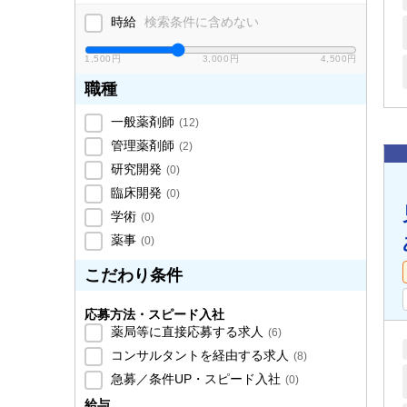
時給
検索条件に含めない
1,500円
3,000円
4,500円
職種
一般薬剤師
(
12
)
管理薬剤師
(
2
)
研究開発
(
0
)
臨床開発
(
0
)
学術
(
0
)
薬事
(
0
)
こだわり条件
応募方法・スピード入社
薬局等に直接応募する求人
(
6
)
コンサルタントを経由する求人
(
8
)
急募／条件UP・スピード入社
(
0
)
給与