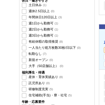
休日・働きやすさ
土日休み
(
1
)
週休2.5日以上
(
0
)
年間休日120日以上
(
3
)
週1日から勤務可
(
1
)
週2日から勤務可
(
1
)
週3日から勤務可
(
1
)
有給休暇の取得推奨
(
8
)
一人当たり処方枚数30枚/日以下
(
0
)
転勤なし
(
7
)
新規オープン
(
0
)
大手（50店舗以上）
(
0
)
福利厚生・待遇
産休・育休実績あり
(
8
)
託児所あり
(
0
)
研修制度充実
(
5
)
住宅補助(手当)・寮・社宅
(
5
)
年齢・応募要件