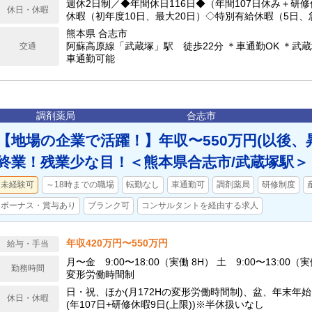
週休2日制／◆年間休日116日◆（年間107日休み＋研修
休日・休暇
休暇（初年度10日、最大20日）◇特別有給休暇（5日
可）◇産前産後休暇◇配偶者出産休暇（2日）◇育児休
熊本県 合志市
休暇（年次有給休暇とは別に5日／年）◇慶弔休暇◇結
阿蘇高原線「武蔵塚」駅 徒歩22分 ＊車通勤OK ＊武
交通
時5日）◇忌引休暇（最大7日）◇災害時の特別休暇（7
車通勤可能
（上限9日／年間）
調剤薬局
合志市
【地場の企業で活躍！】年収〜550万円(以後、昇
終業！残業少な目！＜熊本県合志市/武蔵塚駅＞
未経験可
～18時までの職場
転勤なし
車通勤可
調剤薬局
研修制度
ボーナス・賞与あり
ブランク可
コンサルタントを経由する求人
年収420万円〜550万円
給与・手当
月〜金 9:00〜18:00（実働 8H） 土 9:00〜13:00（実働 4H）
勤務時間
変形労働時間制
日・祝、ほか(月172Hの変形労働時間制)、盆、年末年始
休日・休暇
(年107日+研修休暇9日(上限))※半休扱いなし