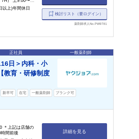
 7H） 土9:00〜
日以上)年間休日
検討リスト（要ログイン）
薬剤師求人No.PW9781
正社員
一般薬剤師
16日＞内科・小
【教育・研修制度
新卒可
在宅
一般薬剤師
ブランク可
3:00 ＊上記は店舗の
詳細を見る
0時間前後