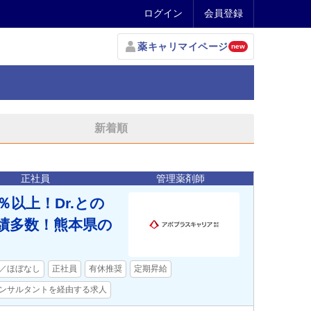
ログイン
会員登録
薬キャリマイページ
new
新着順
正社員
管理薬剤師
以上！Dr.との
績多数！熊本県の
／ほぼなし
正社員
有休推奨
定期昇給
ンサルタントを経由する求人