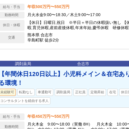
年収500万円〜550万円
給与・手当
月火水金9:00〜18:30／木土9:00〜17:00
勤務時間
【休日】日曜日,祝日 ※半日＋半日の休暇扱い無し 【
休日・休暇
暇,育児休暇,産前産後休暇,年末年始,慶弔休暇 研修休
日に含む） 【年間休日】116日
熊本県 合志市
交通
辛島町駅 徒歩2分
調剤薬局
合志市
【年間休日120日以上】小児科メイン＆在宅あ
る環境！
未経験可
転勤なし
車通勤可
調剤薬局
正社員
定期昇給
在宅
休日
コンサルタントを経由する求人
年収450万円〜550万円
給与・手当
月火木金 9:00〜18:00（実働 8H） 月火木金 10:00
勤務時間