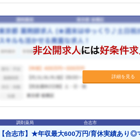
詳細を見る
調剤薬局
合志市
【合志市】★年収最大600万円/育休実績あり◎