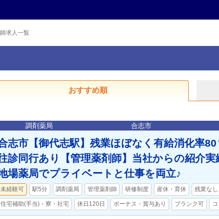
師求人一覧
おすすめ順
調剤薬局
合志市
合志市【御代志駅】残業ほぼなく有給消化率80％
往診同行あり【管理薬剤師】当社からの紹介実
地場薬局でプライベートと仕事を両立♪
未経験可
駅5分
調剤薬局
管理薬剤師
研修制度
産休・育休
残業なし
住宅補助(手当)・寮・社宅
休日120日
ボーナス・賞与あり
ブランク可
コ