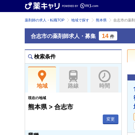
薬剤師の求人・転職TOP
地域で探す
熊本県
合志市の薬剤
14
合志市の薬剤師求人・募集
件
検索条件
地域
路線
時間
現在の地域
熊本県 > 合志市
変更