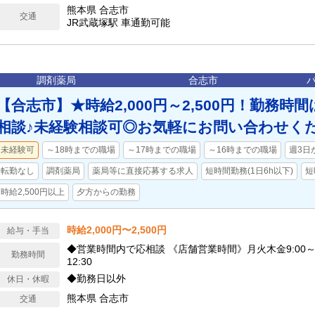
熊本県 合志市
交通
JR武蔵塚駅 車通勤可能
調剤薬局
合志市
【合志市】★時給2,000円～2,500円！勤務時
相談♪未経験相談可◎お気軽にお問い合わせく
未経験可
～18時までの職場
～17時までの職場
～16時までの職場
週3日
転勤なし
調剤薬局
薬局等に直接応募する求人
短時間勤務(1日6h以下)
短
時給2,500円以上
夕方からの勤務
時給2,000円〜2,500円
給与・手当
◆営業時間内で応相談 《店舗営業時間》月火木金9:00～18:
勤務時間
12:30
◆勤務日以外
休日・休暇
熊本県 合志市
交通