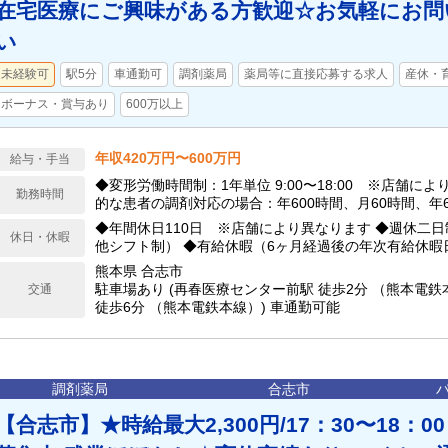
在宅医療にご興味がある方歓迎☆お気軽にお問
い
未経験可
駅5分
車通勤可
調剤薬局
薬局等に直接応募する求人
産休・
ボーナス・賞与あり
600万以上
年収420万円〜600万円
給与・手当
◆変形労働時間制：1年単位 9:00〜18:00 ※店舗に
勤務時間
的な患者の調剤対応の場合：年600時間、月60時間、年
◆年間休日110日 ※店舗により異なります ◆週休二
休日・休暇
他シフト制） ◆有給休暇（6ヶ月経過後の年次有給休暇
熊本県 合志市
駐車場あり (再春医療センター前駅 徒歩2分 （熊本電鉄本
交通
徒歩6分 （熊本電鉄本線）) 車通勤可能
調剤薬局
合志市
【合志市】★時給最大2,300円/17：30〜18：