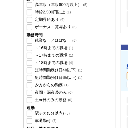
高年収（年収600万以上）
(
5
)
時給2,500円以上
(
1
)
定期昇給あり
(
6
)
ボーナス・賞与あり
(
6
)
勤務時間
残業なし／ほぼなし
(
5
)
～16時までの職場
(
1
)
～17時までの職場
(
1
)
～18時までの職場
(
4
)
短時間勤務(1日4h以下)
(
1
)
短時間勤務(1日6h以下)
(
1
)
夕方からの勤務
(
1
)
夜間・深夜帯のみ
(
0
)
土or日のみの勤務
(
0
)
通勤
駅チカ(5分以内)
(
5
)
車通勤可
(
7
)