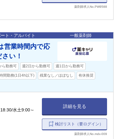
薬剤師求人No.PW9588
パート・アルバイト
一般薬剤師
間は営業時間内で応
ださい！
から勤務可
週2日から勤務可
週1日から勤務可
時間勤務(1日4h以下)
残業なし／ほぼなし
有休推奨
詳細を見る
30/水土9:00～
検討リスト（要ログイン）
薬剤師求人No.mdx-009