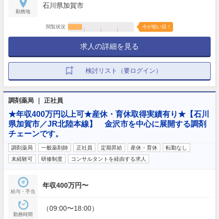
石川県加賀市
勤務地
閲覧状況
今が狙い目！
求人の詳細を見る
検討リスト（要ログイン）
調剤薬局 ｜ 正社員
★年収400万円以上可★産休・育休取得実績有り★【石川
県加賀市／JR北陸本線】 金沢市を中心に展開する調剤
チェーンです。
調剤薬局
一般薬剤師
正社員
定期昇給
産休・育休
転勤なし
未経験可
研修制度
コンサルタントを経由する求人
年収400万円〜
給与・手当
（09:00〜18:00）
勤務時間