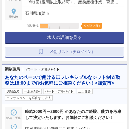
（年1回1週間以上取得可）、産前産後休業、育児休
業、介護休業、看護休暇、引越休暇、裁判員休暇 等
石川県加賀市
勤務地
閲覧状況
今が狙い目！
求人の詳細を見る
検討リスト（要ログイン）
調剤薬局 ｜ パート・アルバイト
あなたのペースで働ける◎フレキシブルなシフト制☆勤
務は18:00まで◎お気軽にご相談ください！<加賀市>
調剤薬局
一般薬剤師
パート・アルバイト
土日休み
コンサルタントを経由する求人
時給2000円～2600円 ※あなたのご経験、能力を考慮
して決定いたします。お気軽にご相談ください！
給与・手当
曜日,時間はお気軽にご相談ください