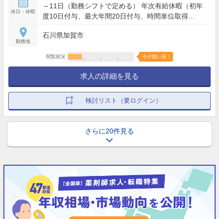
り所定時間外労働に従事（全社平均残業時間12～15
～11日（勤務シフトで定める） 年次有給休暇（初年
時間/月）
休日・休暇
度10日付与、最大年間20日付与、時間単位取得
可）、慶弔休暇
石川県加賀市
勤務地
閲覧状況
今が狙い目！
求人の詳細を見る
検討リスト（要ログイン）
さらに20件見る