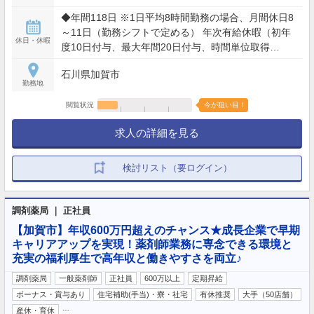
に応じて勤務時間を設定します。 ※業務の必要によ
◆年間118日 ※1日平均8時間勤務の場合、月間休日8
り所定時間外労働に従事（全社平均残業時間12～15
～11日（勤務シフトで定める） 年次有給休暇（初年
時間/月）
休日・休暇
度10日付与、最大年間20日付与、時間単位取得
可）、慶弔休暇
石川県加賀市
勤務地
閲覧状況
今が狙い目！
求人の詳細を見る
検討リスト（要ログイン）
調剤薬局 ｜ 正社員
【加賀市】年収600万円超えのチャンス★成長企業で早期
キャリアアップを実現！薬剤師業務に専念できる環境と
充実の福利厚生で高年収と働きやすさを両立♪
調剤薬局
一般薬剤師
正社員
600万以上
定期昇給
ボーナス・賞与あり
住宅補助(手当)・寮・社宅
有休推奨
大手（50店舗）
…
産休・育休