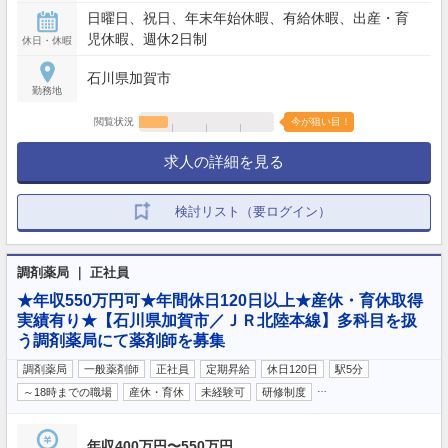
日曜日、祝日、年末年始休暇、有給休暇、出産・育
児休暇、週休2日制
休日・休暇
石川県加賀市
勤務地
閲覧状況
今が狙い目！
求人の詳細を見る
検討リスト（要ログイン）
調剤薬局 ｜ 正社員
★年収550万円可★年間休日120日以上★産休・育休取得
実績有り★【石川県加賀市／ＪＲ北陸本線】多科目を扱
う調剤薬局にて薬剤師を募集
調剤薬局
一般薬剤師
正社員
定期昇給
休日120日
駅5分
…
～18時までの職場
産休・育休
未経験可
研修制度
年収400万円〜550万円