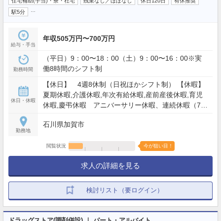
住宅補助(手当)・寮・社宅
残業なし／ほぼなし
休日120日
有休推奨
…
駅5分
年収505万円〜700万円
給与・手当
（平日）9：00〜18：00（土）9：00〜16：00※実
働8時間のシフト制
勤務時間
【休日】 4週8休制（日祝ほかシフト制） 【休暇】
夏期休暇,介護休暇,年次有給休暇,産前産後休暇,育児
休日・休暇
休暇,慶弔休暇 アニバーサリー休暇、連続休暇（7
日）、特別休暇 ※入社2年目以降休日・休暇122日以
石川県加賀市
上 【年間休日】120日
勤務地
閲覧状況
今が狙い目！
求人の詳細を見る
検討リスト（要ログイン）
ドラッグストア(調剤併設) ｜ パート・アルバイト