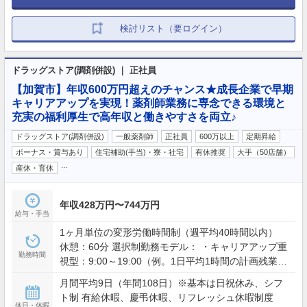
検討リスト（要ログイン）
ドラッグストア(調剤併設) ｜ 正社員
【加賀市】年収600万円超えのチャンス★成長企業で早期
キャリアアップを実現！薬剤師業務に専念できる環境と
充実の福利厚生で高年収と働きやすさを両立♪
ドラッグストア(調剤併設)
一般薬剤師
正社員
600万以上
定期昇給
ボーナス・賞与あり
住宅補助(手当)・寮・社宅
有休推奨
大手（50店舗）
…
産休・育休
年収428万円〜744万円
給与・手当
1ヶ月単位の変形労働時間制（週平均40時間以内）
休憩：60分 選択制勤務モデル： ・キャリアアップ重
勤務時間
視型：9:00～19:00（例。1日平均1時間の計画残業を
含む） ・ワークライフバランス型：9:00～19:00の間
月間平均9日（年間108日）※基本は日祝休み、シフ
で実働8時間（残業想定少） ※夜間・土日含むシフト
ト制 有給休暇、慶弔休暇、リフレッシュ休暇制度
勤務あり（配属店舗の営業時間による）
休日・休暇