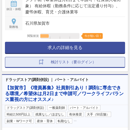
象） 有給休暇（勤務条件に応じて法定通り付与）、
休日・休暇
慶弔休暇、育児・介護休業等
石川県加賀市
勤務地
閲覧状況
今が狙い目！
求人の詳細を見る
検討リスト（要ログイン）
ドラッグストア(調剤併設) ｜ パート・アルバイト
【加賀市】《増員募集》社員割引あり！調剤に専念でき
る環境／希望休は月2日まで申請可／ワークライフバラン
ス重視の方にオススメ♪
ドラッグストア(調剤併設)
一般薬剤師
パート・アルバイト
時給2,500円以上
残業なし／ほぼなし
有休推奨
大手（50店舗）
…
副業・Wワーク可
産休・育休
転勤なし