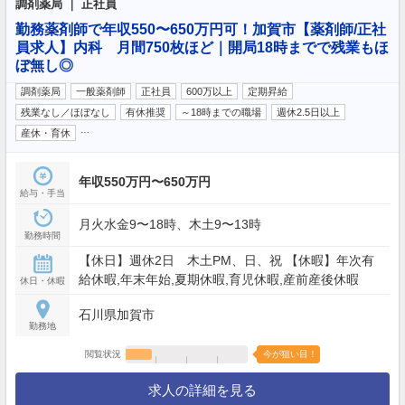
調剤薬局 ｜ 正社員
勤務薬剤師で年収550〜650万円可！加賀市【薬剤師/正社
員求人】内科 月間750枚ほど｜開局18時までで残業もほ
ぼ無し◎
調剤薬局
一般薬剤師
正社員
600万以上
定期昇給
残業なし／ほぼなし
有休推奨
～18時までの職場
週休2.5日以上
…
産休・育休
年収550万円〜650万円
給与・手当
月火水金9〜18時、木土9〜13時
勤務時間
【休日】週休2日 木土PM、日、祝 【休暇】年次有
給休暇,年末年始,夏期休暇,育児休暇,産前産後休暇
休日・休暇
石川県加賀市
勤務地
閲覧状況
今が狙い目！
求人の詳細を見る