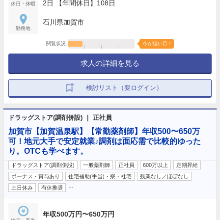
2日 【年間休日】108日
休日・休暇
石川県加賀市
勤務地
閲覧状況
今が狙い目！
求人の詳細を見る
検討リスト（要ログイン）
ドラッグストア(調剤併設) ｜ 正社員
加賀市【加賀温泉駅】【常勤薬剤師】年収500〜650万
可！地元大手で安定就業♪調剤は面応需で比較的ゆった
り。OTCも学べます。
ドラッグストア(調剤併設)
一般薬剤師
正社員
600万以上
定期昇給
ボーナス・賞与あり
住宅補助(手当)・寮・社宅
残業なし／ほぼなし
…
土日休み
有休推奨
年収500万円〜650万円