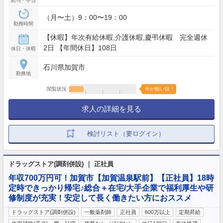
給与・手当
（月〜土）9：00〜19：00
勤務時間
【休暇】年次有給休暇,介護休暇,慶弔休暇 完全週休
2日 【年間休日】108日
休日・休暇
石川県加賀市
勤務地
閲覧状況
今が狙い目！
求人の詳細を見る
検討リスト（要ログイン）
ドラッグストア(調剤併設) ｜ 正社員
年収700万円可！加賀市【加賀温泉駅前】【正社員】18時
定時できっかり帰宅♪総合＋在宅/大手企業で福利厚生や研
修制度が充実！安定して長く働きたい方におススメ
ドラッグストア(調剤併設)
一般薬剤師
正社員
600万以上
定期昇給