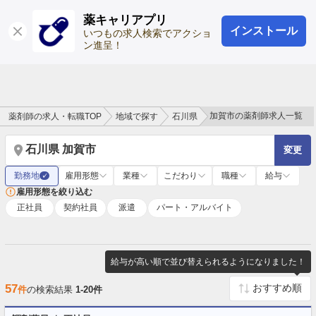
薬キャリアプリ
インストール
ログイン
会員登録
いつもの求人検索でアクショ
ン進呈！
加賀市の薬剤師求人一覧
薬剤師の求人・転職TOP
地域で探す
石川県
石川県 加賀市
変更
勤務地
雇用形態
業種
こだわり
職種
給与
✓
雇用形態を絞り込む
正社員
契約社員
派遣
パート・アルバイト
給与が高い順で並び替えられるようになりました！
57
件
の検索結果
1-20件