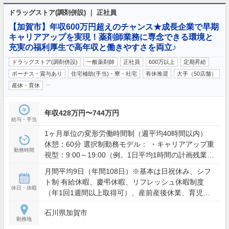
ドラッグストア(調剤併設) ｜ 正社員
【加賀市】年収600万円超えのチャンス★成長企業で早期
キャリアアップを実現！薬剤師業務に専念できる環境と
充実の福利厚生で高年収と働きやすさを両立♪
ドラッグストア(調剤併設)
一般薬剤師
正社員
600万以上
定期昇給
ボーナス・賞与あり
住宅補助(手当)・寮・社宅
有休推奨
大手（50店舗）
…
産休・育休
年収428万円〜744万円
給与・手当
1ヶ月単位の変形労働時間制（週平均40時間以内）
休憩：60分 選択制勤務モデル： ・キャリアアップ重
勤務時間
視型：9:00～19:00（例。1日平均1時間の計画残業を
含む） ・ワークライフバランス型：9:00～19:00の間
月間平均9日（年間108日）※基本は日祝休み、シフ
で実働8時間（残業想定少） ※夜間・土日含むシフト
ト制 有給休暇、慶弔休暇、リフレッシュ休暇制度
勤務あり（配属店舗の営業時間による）
休日・休暇
（年1回1週間以上取得可）、産前産後休業、育児休
業、介護休業、看護休暇、引越休暇、裁判員休暇 等
石川県加賀市
勤務地