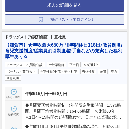
求人の詳細を見る
検討リスト（要ログイン）
ドラッグストア(調剤併設) ｜ 正社員
【加賀市】★年収最大650万円!年間休日118日♪教育制度/
育児支援制度/従業員割引制度/諸手当などの充実した福利
厚生あり☆
ドラッグストア(調剤併設)
一般薬剤師
正社員
600万以上
ボーナス・賞与あり
住宅補助(手当)・寮・社宅
有休推奨
在宅
漢方
…
研修制度
年収515万円〜650万円
給与・手当
◆月間変形労働時間制 （年間所定労働時間：1,976時
間、月間平均労働時間：164.66時間 ※休憩60分）
勤務時間
※1日4～15時間の1時間単位で、日ごとに業務の繁閑
に応じて勤務時間を設定します。 ※業務の必要によ
◆年間118日 ※1日平均8時間勤務の場合、月間休日8