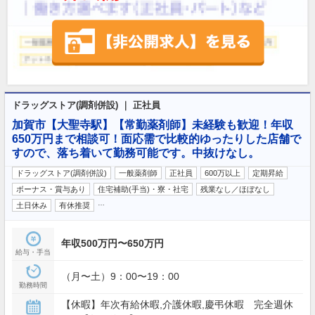
ドラッグストア(調剤併設) ｜ 正社員
加賀市【大聖寺駅】【常勤薬剤師】未経験も歓迎！年収
650万円まで相談可！面応需で比較的ゆったりした店舗で
すので、落ち着いて勤務可能です。中抜けなし。
ドラッグストア(調剤併設)
一般薬剤師
正社員
600万以上
定期昇給
ボーナス・賞与あり
住宅補助(手当)・寮・社宅
残業なし／ほぼなし
…
土日休み
有休推奨
年収500万円〜650万円
給与・手当
（月〜土）9：00〜19：00
勤務時間
【休暇】年次有給休暇,介護休暇,慶弔休暇 完全週休