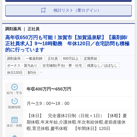
検討リスト（要ログイン）
調剤薬局 ｜ 正社員
高年収650万円も可能！加賀市【加賀温泉駅】【薬剤師/
正社員求人】9〜18時勤務 年休120日／在宅訪問も積極
的に行っています
調剤薬局
一般薬剤師
正社員
600万以上
定期昇給
ボーナス・賞与あり
住宅補助(手当)・寮・社宅
残業なし／ほぼなし
…
休日120日
駅5分
年収400万円〜650万円
給与・手当
月〜土9：00〜18：00
勤務時間
【休日】 完全週休2日制（日祝＋1日） 【休暇】夏
期休暇,年末年始,介護休暇,年次有給休暇,産前産後休
休日・休暇
暇,育児休暇,慶弔休暇 【年間休日】120日