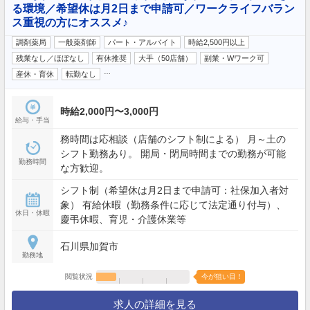
る環境／希望休は月2日まで申請可／ワークライフバラン
ス重視の方にオススメ♪
調剤薬局
一般薬剤師
パート・アルバイト
時給2,500円以上
残業なし／ほぼなし
有休推奨
大手（50店舗）
副業・Wワーク可
…
産休・育休
転勤なし
時給2,000円〜3,000円
給与・手当
務時間は応相談（店舗のシフト制による） 月～土の
シフト勤務あり。 開局・閉局時間までの勤務が可能
勤務時間
な方歓迎。
シフト制（希望休は月2日まで申請可：社保加入者対
象） 有給休暇（勤務条件に応じて法定通り付与）、
休日・休暇
慶弔休暇、育児・介護休業等
石川県加賀市
勤務地
閲覧状況
今が狙い目！
求人の詳細を見る