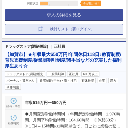
閲覧状況
今が狙い目！
求人の詳細を見る
検討リスト（要ログイン）
ドラッグストア(調剤併設) ｜ 正社員
【加賀市】★年収最大650万円!年間休日118日♪教育制度/
育児支援制度/従業員割引制度/諸手当などの充実した福利
厚生あり☆
ドラッグストア(調剤併設)
一般薬剤師
正社員
600万以上
ボーナス・賞与あり
住宅補助(手当)・寮・社宅
有休推奨
在宅
漢方
…
研修制度
年収515万円〜650万円
給与・手当
◆月間変形労働時間制 （年間所定労働時間：1,976時
間、月間平均労働時間：164.66時間 ※休憩60分）
勤務時間
※1日4～15時間の1時間単位で、日ごとに業務の繁閑