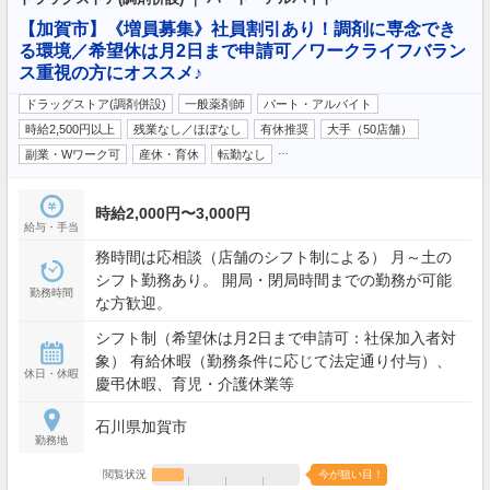
【加賀市】《増員募集》社員割引あり！調剤に専念でき
る環境／希望休は月2日まで申請可／ワークライフバラン
ス重視の方にオススメ♪
ドラッグストア(調剤併設)
一般薬剤師
パート・アルバイト
時給2,500円以上
残業なし／ほぼなし
有休推奨
大手（50店舗）
…
副業・Wワーク可
産休・育休
転勤なし
時給2,000円〜3,000円
給与・手当
務時間は応相談（店舗のシフト制による） 月～土の
シフト勤務あり。 開局・閉局時間までの勤務が可能
勤務時間
な方歓迎。
シフト制（希望休は月2日まで申請可：社保加入者対
象） 有給休暇（勤務条件に応じて法定通り付与）、
休日・休暇
慶弔休暇、育児・介護休業等
石川県加賀市
勤務地
閲覧状況
今が狙い目！