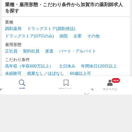
業種・雇用形態・こだわり条件から加賀市の薬剤師求人
を探す
業種
調剤薬局
ドラッグストア(調剤併設)
ドラッグストア(OTCのみ)
病院
企業
その他
雇用形態
正社員
契約社員
派遣
パート・アルバイト
こだわり条件
高年収（年収600万以上）
土日休み
年間休日120日以上
未経験可
残業なし／ほぼなし
60歳以上可
時給2,500円以上
new
検索
検討リスト
マイページ
TOP
m3.comログインで
求人探しがもっと便利に
最近チェックした求人一覧
薬剤師の転職成功ガイド
希望に合う新着求人を通知
コンサルタントに転職相談
人気求人を通知メールで逃さずキャッチ
検討中の求人を保存