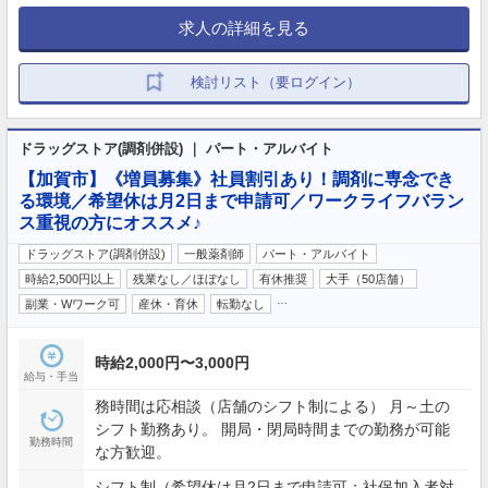
求人の詳細を見る
検討リスト（要ログイン）
ドラッグストア(調剤併設) ｜ パート・アルバイト
【加賀市】《増員募集》社員割引あり！調剤に専念でき
る環境／希望休は月2日まで申請可／ワークライフバラン
ス重視の方にオススメ♪
ドラッグストア(調剤併設)
一般薬剤師
パート・アルバイト
時給2,500円以上
残業なし／ほぼなし
有休推奨
大手（50店舗）
…
副業・Wワーク可
産休・育休
転勤なし
時給2,000円〜3,000円
給与・手当
務時間は応相談（店舗のシフト制による） 月～土の
シフト勤務あり。 開局・閉局時間までの勤務が可能
勤務時間
な方歓迎。
シフト制（希望休は月2日まで申請可：社保加入者対