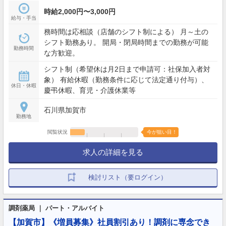
時給2,000円〜3,000円
給与・手当
務時間は応相談（店舗のシフト制による） 月～土の
シフト勤務あり。 開局・閉局時間までの勤務が可能
勤務時間
な方歓迎。
シフト制（希望休は月2日まで申請可：社保加入者対
象） 有給休暇（勤務条件に応じて法定通り付与）、
休日・休暇
慶弔休暇、育児・介護休業等
石川県加賀市
勤務地
閲覧状況
今が狙い目！
求人の詳細を見る
検討リスト（要ログイン）
調剤薬局 ｜ パート・アルバイト
【加賀市】《増員募集》社員割引あり！調剤に専念でき