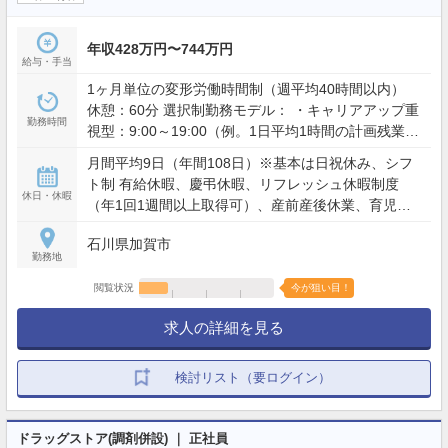
年収428万円〜744万円
給与・手当
1ヶ月単位の変形労働時間制（週平均40時間以内）
休憩：60分 選択制勤務モデル： ・キャリアアップ重
勤務時間
視型：9:00～19:00（例。1日平均1時間の計画残業を
含む） ・ワークライフバランス型：9:00～19:00の間
月間平均9日（年間108日）※基本は日祝休み、シフ
で実働8時間（残業想定少） ※夜間・土日含むシフト
ト制 有給休暇、慶弔休暇、リフレッシュ休暇制度
勤務あり（配属店舗の営業時間による）
休日・休暇
（年1回1週間以上取得可）、産前産後休業、育児休
業、介護休業、看護休暇、引越休暇、裁判員休暇 等
石川県加賀市
勤務地
閲覧状況
今が狙い目！
求人の詳細を見る
検討リスト（要ログイン）
ドラッグストア(調剤併設) ｜ 正社員