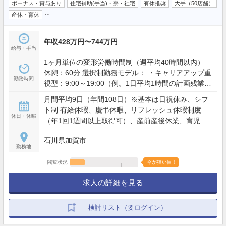
ボーナス・賞与あり
住宅補助(手当)・寮・社宅
有休推奨
大手（50店舗）
…
産休・育休
年収428万円〜744万円
給与・手当
1ヶ月単位の変形労働時間制（週平均40時間以内）
休憩：60分 選択制勤務モデル： ・キャリアアップ重
勤務時間
視型：9:00～19:00（例。1日平均1時間の計画残業を
含む） ・ワークライフバランス型：9:00～19:00の間
月間平均9日（年間108日）※基本は日祝休み、シフ
で実働8時間（残業想定少） ※夜間・土日含むシフト
ト制 有給休暇、慶弔休暇、リフレッシュ休暇制度
勤務あり（配属店舗の営業時間による）
休日・休暇
（年1回1週間以上取得可）、産前産後休業、育児休
業、介護休業、看護休暇、引越休暇、裁判員休暇 等
石川県加賀市
勤務地
閲覧状況
今が狙い目！
求人の詳細を見る
検討リスト（要ログイン）