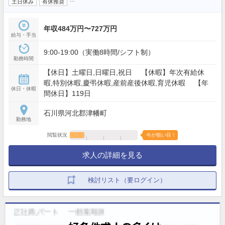
土日休み
有休推奨
年収484万円〜727万円
給与・手当
9:00-19:00（実働8時間/シフト制）
勤務時間
【休日】土曜日,日曜日,祝日 【休暇】年次有給休
暇,特別休暇,慶弔休暇,産前産後休暇,育児休暇 【年
休日・休暇
間休日】119日
石川県河北郡津幡町
勤務地
閲覧状況
今が狙い目！
求人の詳細を見る
検討リスト（要ログイン）