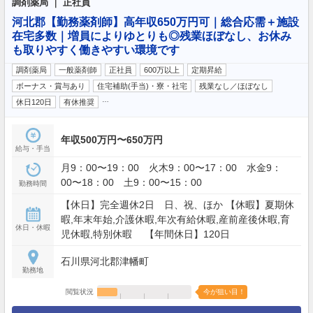
調剤薬局 ｜ 正社員
河北郡【勤務薬剤師】高年収650万円可｜総合応需＋施設
在宅多数｜増員によりゆとりも◎残業ほぼなし、お休み
も取りやすく働きやすい環境です
調剤薬局
一般薬剤師
正社員
600万以上
定期昇給
ボーナス・賞与あり
住宅補助(手当)・寮・社宅
残業なし／ほぼなし
…
休日120日
有休推奨
年収500万円〜650万円
給与・手当
月9：00〜19：00 火木9：00〜17：00 水金9：
00〜18：00 土9：00〜15：00
勤務時間
【休日】完全週休2日 日、祝、ほか 【休暇】夏期休
暇,年末年始,介護休暇,年次有給休暇,産前産後休暇,育
休日・休暇
児休暇,特別休暇 【年間休日】120日
石川県河北郡津幡町
勤務地
閲覧状況
今が狙い目！