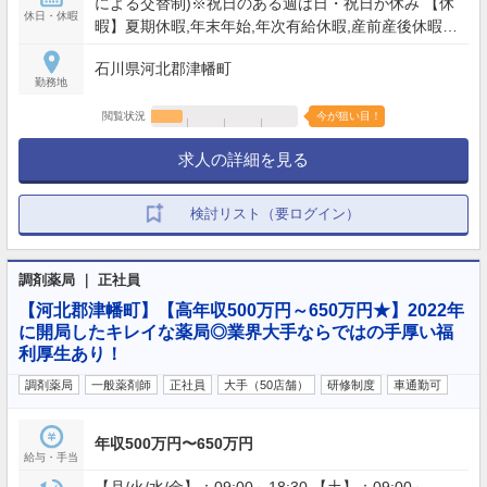
による交替制)※祝日のある週は日・祝日が休み 【休
休日・休暇
暇】夏期休暇,年末年始,年次有給休暇,産前産後休暇,
育児休暇,特別休暇,慶弔休暇
石川県河北郡津幡町
勤務地
閲覧状況
今が狙い目！
求人の詳細を見る
検討リスト（要ログイン）
調剤薬局 ｜ 正社員
【河北郡津幡町】【高年収500万円～650万円★】2022年
に開局したキレイな薬局◎業界大手ならではの手厚い福
利厚生あり！
調剤薬局
一般薬剤師
正社員
大手（50店舗）
研修制度
車通勤可
年収500万円〜650万円
給与・手当