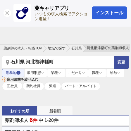
薬キャリアプリ
インストール
ログイン
会員登録
いつもの求人検索でアクショ
ン進呈！
河北郡津幡町の薬剤師求人
薬剤師の求人・転職TOP
地域で探す
石川県
石川県 河北郡津幡町
変更
勤務地
雇用形態
業種
こだわり
職種
給与
✓
雇用形態を絞り込む
正社員
契約社員
派遣
パート・アルバイト
おすすめ順
新着順
6
薬剤師求人
件
中 1-20件