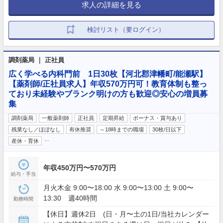
求人の詳細を見る
検討リスト（要ログイン）
調剤薬局 ｜ 正社員
広く学べる内科門前 1日30枚【河北郡津幡町/能瀬駅】
【薬剤師/正社員求人】年収570万円可！教育体制も整っ
ており未経験やブランク明けの方も歓迎◎安心の増員募
集
調剤薬局
一般薬剤師
正社員
定期昇給
ボーナス・賞与あり
残業なし／ほぼなし
有休推奨
～18時までの職場
30枚/日以下
…
産休・育休
年収450万円〜570万円
給与・手当
月火木金 9:00〜18:00 水 9:00〜13:00 土 9:00〜
13:30 週40時間
勤務時間
【休日】週休2日 (日・月〜土の1日/当社カレンダー