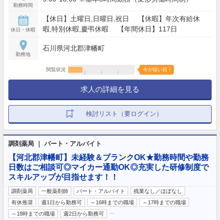
勤務時間
【休日】土曜日,日曜日,祝日 【休暇】年次有給休
暇,特別休暇,慶弔休暇 【年間休日】117日
休日・休暇
石川県河北郡津幡町
勤務地
閲覧状況
今が狙い目！
求人の詳細を見る
検討リスト（要ログイン）
調剤薬局 ｜ パート・アルバイト
【河北郡津幡町】未経験＆ブランクOK★勤務時間や勤務
日数はご相談可◎マイカー通勤OK◎充実した研修制度で
スキルアップが目指せます！！
調剤薬局
一般薬剤師
パート・アルバイト
残業なし／ほぼなし
有休推奨
週1日から勤務可
～16時までの職場
～17時までの職場
…
～18時までの職場
週2日から勤務可