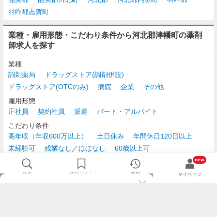
羽咋郡志賀町
業種・雇用形態・こだわり条件から河北郡津幡町の薬剤
師求人を探す
業種
調剤薬局
ドラッグストア(調剤併設)
ドラッグストア(OTCのみ)
病院
企業
その他
雇用形態
正社員
契約社員
派遣
パート・アルバイト
こだわり条件
高年収（年収600万以上）
土日休み
年間休日120日以上
未経験可
残業なし／ほぼなし
60歳以上可
時給2,500円以上
new
検索
検討リスト
履歴
マイページ
TOP
m3.comログインで
求人探しがもっと便利に
最近チェックした求人一覧
薬剤師の転職成功ガイド