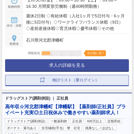
【月/火/水/金】：09:00～18:30 【土】：09:00～
16:30 月間変形労働制（週40時間勤務）
勤務時間
週休2日制 ◇有給休暇（入社1ヶ月で5日付与・6ヶ月
後に5日付与）◇ワークライフバランス休暇（9日）
休日・休暇
◇産前産後休暇◇育児休暇◇慶弔休暇◇その他
石川県河北郡津幡町
勤務地
閲覧状況
今が狙い目！
求人の詳細を見る
検討リスト（要ログイン）
ドラッグストア(調剤併設) ｜ 正社員
高年収☆河北郡津幡町【津幡駅】【薬剤師/正社員】プラ
イベート充実◎土日祝休みで働きやすい薬剤師求人！
ドラッグストア(調剤併設)
一般薬剤師
正社員
600万以上
定期昇給
ボーナス・賞与あり
住宅補助(手当)・寮・社宅
残業なし／ほぼなし
…