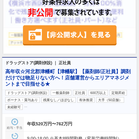
ドラッグストア(調剤併設) ｜ 正社員
高年収☆河北郡津幡町【津幡駅】【薬剤師/正社員】調剤
だけでは物足りない方へ！店舗運営からエリアマネジメ
ントまで目指せる★
ドラッグストア(調剤併設)
一般薬剤師
正社員
600万以上
定期昇給
ボーナス・賞与あり
残業なし／ほぼなし
有休推奨
大手（50店舗）
…
未経験可
年収520万円〜762万円
給与・手当
9:00-18:00 ※基本8時間勤務（変形労働時間制）