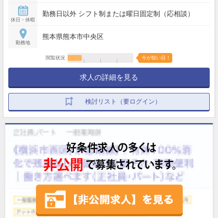
勤可能な方1時間でも可） ・フルタイム：10:00〜
勤務日以外 シフト制または曜日固定制（応相談）
20:00 （早番,遅番のシフト制/実働8時間/休憩60分）
休日・休暇
★残業月20時間以内
熊本県熊本市中央区
勤務地
閲覧状況
今が狙い目！
求人の詳細を見る
検討リスト（要ログイン）