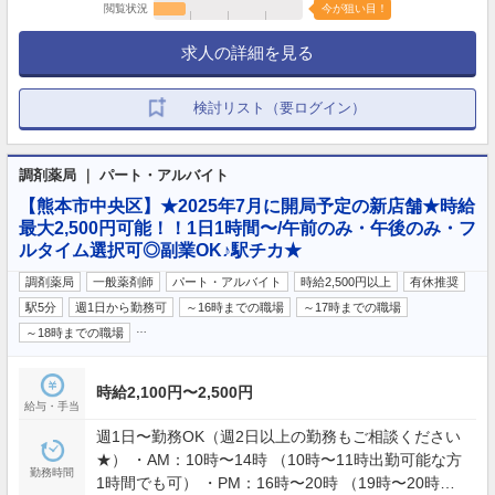
閲覧状況
今が狙い目！
求人の詳細を見る
検討リスト（要ログイン）
調剤薬局 ｜ パート・アルバイト
【熊本市中央区】★2025年7月に開局予定の新店舗★時給
最大2,500円可能！！1日1時間〜/午前のみ・午後のみ・フ
ルタイム選択可◎副業OK♪駅チカ★
調剤薬局
一般薬剤師
パート・アルバイト
時給2,500円以上
有休推奨
駅5分
週1日から勤務可
～16時までの職場
～17時までの職場
…
～18時までの職場
時給2,100円〜2,500円
給与・手当
週1日〜勤務OK（週2日以上の勤務もご相談ください
★） ・AM：10時〜14時 （10時〜11時出勤可能な方
勤務時間
1時間でも可） ・PM：16時〜20時 （19時〜20時出