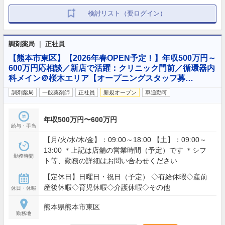
検討リスト（要ログイン）
調剤薬局 ｜ 正社員
【熊本市東区】【2026年春OPEN予定！】年収500万円～
600万円応相談／新店で活躍：クリニック門前／循環器内
科メイン＠桜木エリア【オープニングスタッフ募…
調剤薬局
一般薬剤師
正社員
新規オープン
車通勤可
年収500万円〜600万円
給与・手当
【月/火/水/木/金】：09:00～18:00 【土】：09:00～
13:00 ＊上記は店舗の営業時間（予定）です ＊シフ
勤務時間
ト等、勤務の詳細はお問い合わせください
【定休日】日曜日・祝日（予定） ◇有給休暇◇産前
産後休暇◇育児休暇◇介護休暇◇その他
休日・休暇
熊本県熊本市東区
勤務地