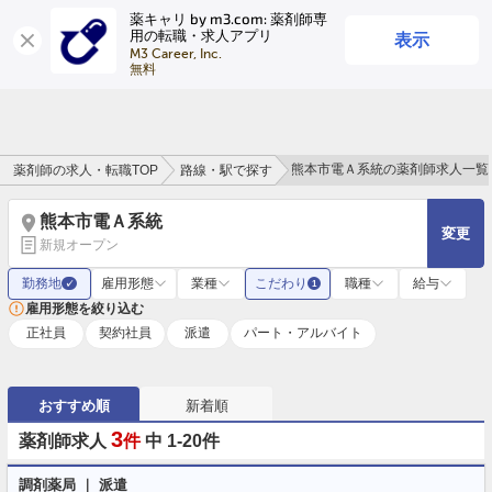
薬キャリ by m3.com: 薬剤師専
表示
用の転職・求人アプリ
ログイン
会員登録
M3 Career, Inc.

無料
熊本市電Ａ系統の薬剤師求人一覧
薬剤師の求人・転職TOP
路線・駅で探す
熊本市電Ａ系統
変更
新規オープン
勤務地
雇用形態
業種
こだわり
職種
給与
✓
1
雇用形態を絞り込む
正社員
契約社員
派遣
パート・アルバイト
おすすめ順
新着順
3
薬剤師求人
件
中 1-20件
調剤薬局 ｜ 派遣