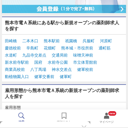
熊本市電Ａ系統にある駅から新規オープンの薬剤師求人
を探す
田崎橋
二本木口
熊本駅前
祇園橋
呉服町
河原町
慶徳校前
辛島町
花畑町
熊本城・市役所前
通町筋
水道町
九品寺交差点
交通局前
味噌天神前
新水前寺駅前
国府
水前寺公園
市立体育館前
商業高校前
八丁馬場
神水交差点
健軍校前
動植物園入口
健軍交番前
健軍町
雇用形態から熊本市電Ａ系統の新規オープンの薬剤師求
人を探す
雇用形態
正社員
契約社員
派遣
パート・アルバイト
new
検索
検討リスト
マイページ
TOP