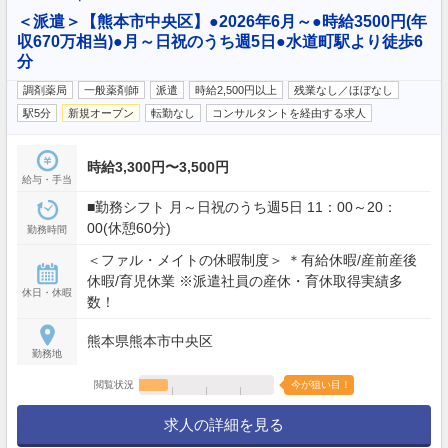
＜派遣＞【熊本市中央区】●2026年6月～●時給3500円(年
収670万相当)●月～日祝のうち週5日●水道町駅より徒歩6
分
調剤薬局
一般薬剤師
派遣
時給2,500円以上
残業なし／ほぼなし
駅5分
新規オープン
転勤なし
コンサルタントを経由する求人
時給3,300円〜3,500円
給与・手当
■勤務シフト 月～日祝のうち週5日 11：00～20：
00(休憩60分)
勤務時間
＜ファル・メイトの休暇制度＞ ＊有給休暇/産前産後
休暇/育児休業 ※派遣社員の産休・育休取得実績多
休日・休暇
数！
熊本県熊本市中央区
勤務地
閲覧状況
今が狙い目！
求人の詳細を見る