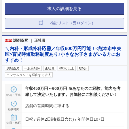
求人の詳細を見る
検討リスト（要ログイン）
調剤薬局 ｜ 正社員
NEW
＼内科・形成外科応需／年収600万円可能！<熊本市中央
区>育児時短勤務制度あり♪小さなお子さまがいる方にお
すすめ！
調剤薬局
一般薬剤師
正社員
600万以上
駅5分
コンサルタントを経由する求人
年収450万円～600万円 ※あなたのご経験、能力を考
慮して決定いたします。お気軽にご相談ください！
給与・手当
店舗の営業時間に準ずる
勤務時間
日祝 / 週休2日制(祝日含む) / 年間休日107日
休日・休暇