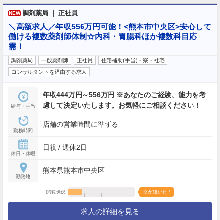
調剤薬局 ｜ 正社員
NEW
＼高額求人／年収556万円可能！<熊本市中央区>安心して
働ける複数薬剤師体制☆内科・胃腸科ほか複数科目応
需！
調剤薬局
一般薬剤師
正社員
住宅補助(手当)・寮・社宅
コンサルタントを経由する求人
年収444万円～556万円 ※あなたのご経験、能力を考
慮して決定いたします。お気軽にご相談ください！
給与・手当
店舗の営業時間に準ずる
勤務時間
日祝 / 週休2日
休日・休暇
熊本県熊本市中央区
勤務地
閲覧状況
今が狙い目！
求人の詳細を見る