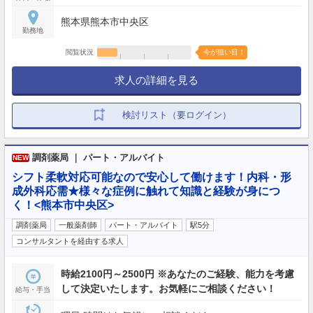
熊本県熊本市中央区
勤務地
閲覧状況
今が狙い目！
求人の詳細を見る
検討リスト（要ログイン）
調剤薬局 ｜ パート・アルバイト
NEW
シフト柔軟対応可能なので安心して働けます！内科・形
成外科応需★様々な症例に触れて知識と経験が身につ
く！<熊本市中央区>
調剤薬局
一般薬剤師
パート・アルバイト
駅5分
コンサルタントを経由する求人
時給2100円～2500円 ※あなたのご経験、能力を考慮
して決定いたします。お気軽にご相談ください！
給与・手当