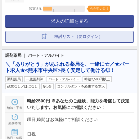
閲覧状況
今が狙い目！
求人の詳細を見る
検討リスト（要ログイン）
調剤薬局 ｜ パート・アルバイト
＼「ありがとう」があふれる薬局を、一緒に☆／★パー
ト求人★<熊本市中央区>長く安定して働ける◎！
調剤薬局
一般薬剤師
パート・アルバイト
時給2,500円以上
残業なし／ほぼなし
駅5分
コンサルタントを経由する求人
時給2500円 ※あなたのご経験、能力を考慮して決定
いたします。お気軽にご相談ください！
給与・手当
曜日,時間はお気軽にご相談ください
勤務時間
日祝
休日・休暇