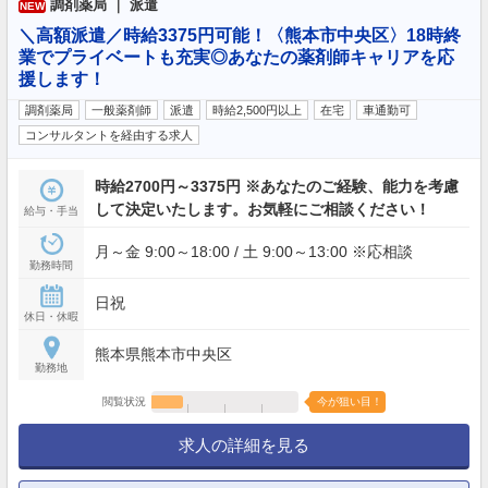
調剤薬局 ｜ 派遣
NEW
＼高額派遣／時給3375円可能！〈熊本市中央区〉18時終
業でプライベートも充実◎あなたの薬剤師キャリアを応
援します！
調剤薬局
一般薬剤師
派遣
時給2,500円以上
在宅
車通勤可
コンサルタントを経由する求人
時給2700円～3375円 ※あなたのご経験、能力を考慮
して決定いたします。お気軽にご相談ください！
給与・手当
月～金 9:00～18:00 / 土 9:00～13:00 ※応相談
勤務時間
日祝
休日・休暇
熊本県熊本市中央区
勤務地
閲覧状況
今が狙い目！
求人の詳細を見る