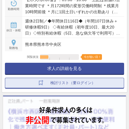
業時間です ＊月172時間の変形労働時間制 ＊残業月
勤務時間
10時間前後 ＊月に1回土日いずれかの出勤あり（姉
妹店への応援勤務）
週休2日制／◆年間休日116日◆（年間107日休み＋
研修休暇9日） ◇有給休暇（初年度10日、最大20
休日・休暇
日）◇特別有給休暇（5日、急な病欠等で利用可）◇
産前産後休暇◇配偶者出産休暇（2日）◇育児休暇◇
熊本県熊本市中央区
介護休暇◇看護休暇（年次有給休暇とは別に5日／
勤務地
年）◇慶弔休暇◇結婚休暇（本人の結婚時5日）◇忌
引休暇（最大7日）◇災害時の特別休暇（7日以内）
閲覧状況
今が狙い目！
◇研修休暇（上限9日／年間）
求人の詳細を見る
検討リスト（要ログイン）