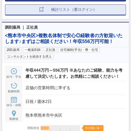
検討リスト（要ログイン）
調剤薬局 ｜ 正社員
<熊本市中央区>複数名体制で安心◎経験者の方歓迎いた
します♪まずはご相談ください！年収556万円可能！
調剤薬局
一般薬剤師
正社員
住宅補助(手当)・寮・社宅
コンサルタントを経由する求人
年収444万円～556万円 ※あなたのご経験、能力を考
慮して決定いたします。お気軽にご相談ください！
給与・手当
店舗の営業時間に準ずる
勤務時間
日祝 / 週休2日
休日・休暇
熊本県熊本市中央区
勤務地
閲覧状況
今が狙い目！