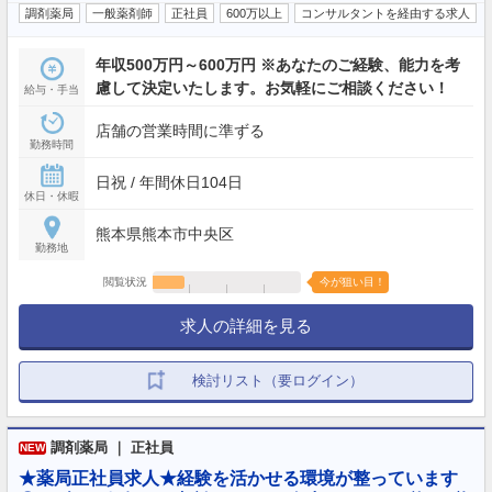
調剤薬局
一般薬剤師
正社員
600万以上
コンサルタントを経由する求人
年収500万円～600万円 ※あなたのご経験、能力を考
慮して決定いたします。お気軽にご相談ください！
給与・手当
店舗の営業時間に準ずる
勤務時間
日祝 / 年間休日104日
休日・休暇
熊本県熊本市中央区
勤務地
閲覧状況
今が狙い目！
求人の詳細を見る
検討リスト（要ログイン）
調剤薬局 ｜ 正社員
NEW
★薬局正社員求人★経験を活かせる環境が整っています