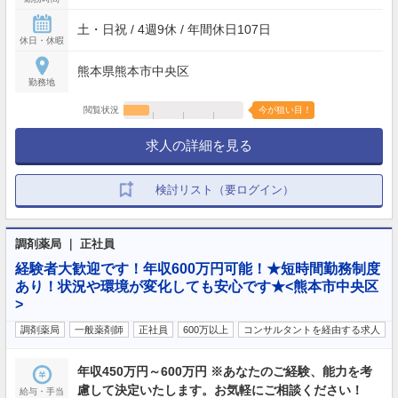
土・日祝 / 4週9休 / 年間休日107日
休日・休暇
熊本県熊本市中央区
勤務地
閲覧状況
今が狙い目！
求人の詳細を見る
検討リスト（要ログイン）
調剤薬局 ｜ 正社員
経験者大歓迎です！年収600万円可能！★短時間勤務制度
あり！状況や環境が変化しても安心です★<熊本市中央区
>
調剤薬局
一般薬剤師
正社員
600万以上
コンサルタントを経由する求人
年収450万円～600万円 ※あなたのご経験、能力を考
慮して決定いたします。お気軽にご相談ください！
給与・手当