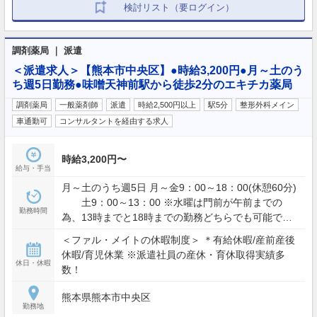
検討リスト（要ログイン）
調剤薬局 ｜ 派遣
＜派遣求人＞【熊本市中央区】●時給3,200円●月～土のう
ち週5日勤務●味噌天神前駅から徒歩2分のエキチカ薬局
調剤薬局
一般薬剤師
派遣
時給2,500円以上
駅5分
整形外科メイン
車通勤可
コンサルタントを経由する求人
時給3,200円〜
給与・手当
月～土のうち週5日 月～金9：00～18：00(休憩60分)
土9：00～13：00 ※水曜は門前が午前までの
勤務時間
為、13時までと18時までの勤務どちらでも可能で
す。
＜ファル・メイトの休暇制度＞ ＊有給休暇/産前産後
休暇/育児休業 ※派遣社員の産休・育休取得実績多
休日・休暇
数！
熊本県熊本市中央区
勤務地