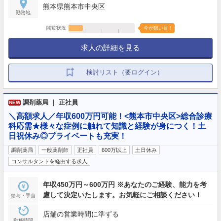
熊本県熊本市中央区
勤務地
閲覧状況
今が狙い目！
求人の詳細を見る
検討リスト（要ログイン）
調剤薬局 ｜ 正社員
NEW
＼高額求人／年収600万円可能！<熊本市中央区>総合診療
科応需★様々な症例に触れて知識と経験が身につく！土
日祝休み◎プライベートも充実！
調剤薬局
一般薬剤師
正社員
600万以上
土日休み
コンサルタントを経由する求人
年収450万円～600万円 ※あなたのご経験、能力を考
慮して決定いたします。お気軽にご相談ください！
給与・手当
店舗の営業時間に準ずる
勤務時間