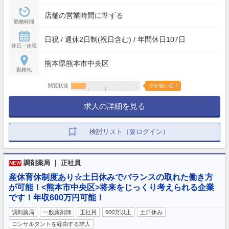
店舗の営業時間に準ずる
勤務時間
日祝 / 週休2日制(祝日含む) / 年間休日107日
休日・休暇
熊本県熊本市中央区
勤務地
閲覧状況
今が狙い目！
求人の詳細を見る
検討リスト（要ログイン）
調剤薬局 ｜ 正社員
NEW
産休育休制度あり☆土日休みでバランスの取れた働き方
が可能！<熊本市中央区>将来をじっくり考えられる企業
です！年収600万円可能！
調剤薬局
一般薬剤師
正社員
600万以上
土日休み
コンサルタントを経由する求人