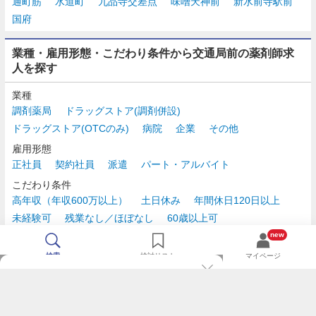
通町筋
水道町
九品寺交差点
味噌天神前
新水前寺駅前
国府
業種・雇用形態・こだわり条件から交通局前の薬剤師求
人を探す
業種
調剤薬局
ドラッグストア(調剤併設)
ドラッグストア(OTCのみ)
病院
企業
その他
雇用形態
正社員
契約社員
派遣
パート・アルバイト
こだわり条件
高年収（年収600万以上）
土日休み
年間休日120日以上
未経験可
残業なし／ほぼなし
60歳以上可
時給2,500円以上
new
検索
検討リスト
マイページ
TOP
m3.comログインで
求人探しがもっと便利に
最近チェックした求人一覧