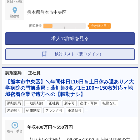
休日・休暇
熊本県熊本市中央区
勤務地
閲覧状況
今が狙い目！
求人の詳細を見る
検討リスト（要ログイン）
調剤薬局 ｜ 正社員
【熊本市中央区】＼年間休日116日＆土日休み週あり／大
学病院の門前薬局：薬剤師8名／1日100〜150枚対応▼地
域密着企業で遠方への【転勤ナシ】
調剤薬局
一般薬剤師
正社員
新卒可
産休・育休
転勤なし
…
未経験可
研修制度
ブランク可
車通勤可
年収400万円〜550万円
給与・手当
【月/火/水/木/金】：09:00〜18:00 ＊上記は店舗の営