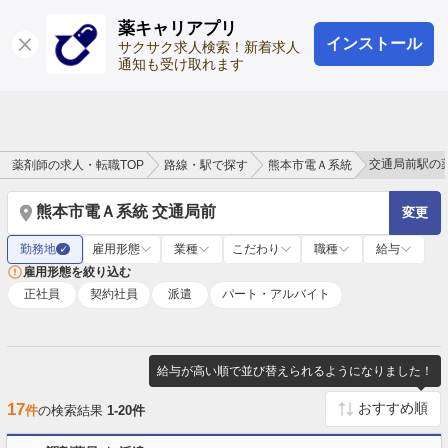
薬キャリアプリ
インストール
ログイン
会員登録
サクサク求人検索！新着求人
通知も受け取れます
交通局前駅の
薬剤師の求人・転職TOP
路線・駅で探す
熊本市電Ａ系統
熊本市電Ａ系統 交通局前
変更
勤務地
雇用形態
業種
こだわり
職種
給与
✓
雇用形態を絞り込む
正社員
契約社員
派遣
パート・アルバイト
給与が高い順で並び替えられるようになりました！
17
件
の検索結果
1-20件