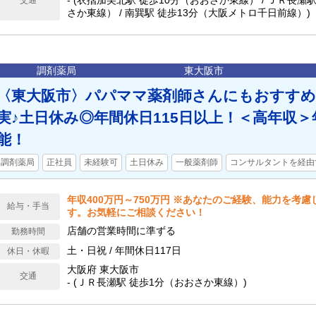
- (衣摺加美北駅 徒歩10分（おおさか東線） / ＪＲ長瀬
交通
さか東線） / 南巽駅 徒歩13分（大阪メトロ千日前線）)
調剤薬局
東大阪市
〈東大阪市〉パパママ薬剤師さんにもおすすめ
実♪土日休み◎年間休日115日以上！＜高年収＞
能！
調剤薬局
正社員
未経験可
土日休み
一般薬剤師
コンサルタントを経由
年収400万円～750万円 ※あなたのご経験、能力を考
給与・手当
す。お気軽にご相談ください！
店舗の営業時間に準ずる
勤務時間
土・日祝 / 年間休日117日
休日・休暇
大阪府 東大阪市
交通
- (ＪＲ長瀬駅 徒歩1分（おおさか東線）)