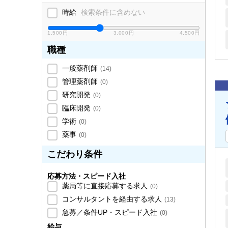
時給
検索条件に含めない
1,500円
3,000円
4,500円
職種
一般薬剤師
(
14
)
管理薬剤師
(
0
)
研究開発
(
0
)
臨床開発
(
0
)
学術
(
0
)
薬事
(
0
)
こだわり条件
応募方法・スピード入社
薬局等に直接応募する求人
(
0
)
コンサルタントを経由する求人
(
13
)
急募／条件UP・スピード入社
(
0
)
給与