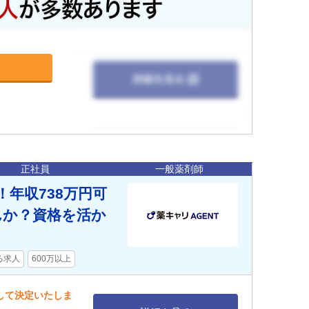
正社員
一般薬剤師
年収738万円可
んか？資格を活か
る求人
600万以上
慮して決定いたしま