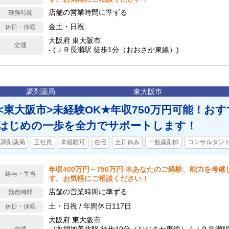
店舗の営業時間に準ずる
勤務時間
金土・日祝
休日・休暇
大阪府 東大阪市
交通
- (ＪＲ長瀬駅 徒歩1分（おおさか東線）)
調剤薬局
東大阪市
<東大阪市>未経験OK★年収750万円可能！お
はじめの一歩を全力でサポートします！
調剤薬局
正社員
未経験可
在宅
土日休み
一般薬剤師
コンサルタン
年収400万円～750万円 ※あなたのご経験、能力を考
給与・手当
す。お気軽にご相談ください！
店舗の営業時間に準ずる
勤務時間
土・日祝 / 年間休日117日
休日・休暇
大阪府 東大阪市