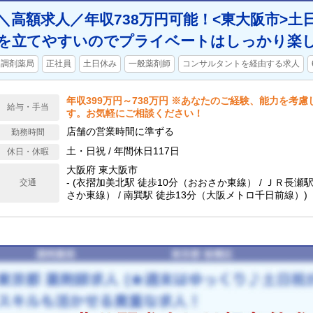
＼高額求人／年収738万円可能！<東大阪市>土
を立てやすいのでプライベートはしっかり楽し
調剤薬局
正社員
土日休み
一般薬剤師
コンサルタントを経由する求人
年収399万円～738万円 ※あなたのご経験、能力を考
給与・手当
す。お気軽にご相談ください！
店舗の営業時間に準ずる
勤務時間
土・日祝 / 年間休日117日
休日・休暇
大阪府 東大阪市
- (衣摺加美北駅 徒歩10分（おおさか東線） / ＪＲ長瀬
交通
さか東線） / 南巽駅 徒歩13分（大阪メトロ千日前線）)