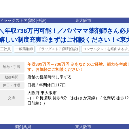
ドラッグストア(調剤併設)
東大阪市
＼年収738万円可能！／パパママ薬剤師さん必
嬉しい制度充実◎まずはご相談ください！<東
正社員
一般薬剤師
ドラッグストア(調剤併設)
コンサルタントを経由する求
年収399万円～738万円 ※あなたのご経験、能力を考
給与・手当
す。お気軽にご相談ください！
店舗の営業時間に準ずる
勤務時間
日祝 / 年間休日117日
休日・休暇
大阪府 東大阪市
- (ＪＲ長瀬駅 徒歩8分（おおさか東線） / 北巽駅 徒歩
交通
日前線）)
調剤薬局
東大阪市