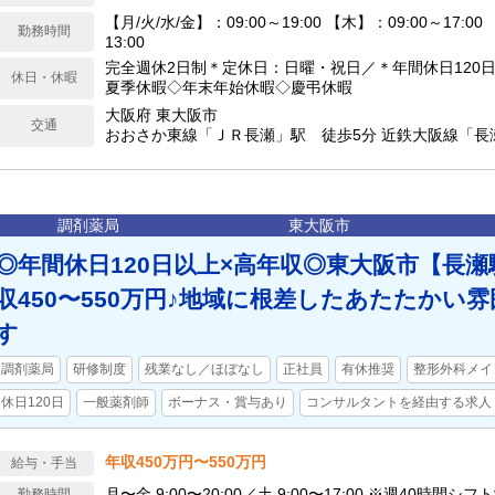
【月/火/水/金】：09:00～19:00 【木】：09:00～17:00
勤務時間
13:00
完全週休2日制＊定休日：日曜・祝日／＊年間休日120日
休日・休暇
夏季休暇◇年末年始休暇◇慶弔休暇
大阪府 東大阪市
交通
おおさか東線「ＪＲ長瀬」駅 徒歩5分 近鉄大阪線「長
調剤薬局
東大阪市
◎年間休日120日以上×高年収◎東大阪市【長
収450〜550万円♪地域に根差したあたたかい
す
調剤薬局
研修制度
残業なし／ほぼなし
正社員
有休推奨
整形外科メイ
休日120日
一般薬剤師
ボーナス・賞与あり
コンサルタントを経由する求人
年収450万円〜550万円
給与・手当
月〜金 9:00〜20:00／土 9:00〜17:00 ※週40時間シフ
勤務時間