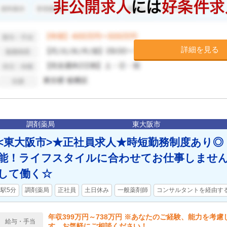
詳細を見る
調剤薬局
東大阪市
<東大阪市>★正社員求人★時短勤務制度あり◎！
能！ライフスタイルに合わせてお仕事しませ
して働く☆
駅5分
調剤薬局
正社員
土日休み
一般薬剤師
コンサルタントを経由す
年収399万円～738万円 ※あなたのご経験、能力を考
給与・手当
す。お気軽にご相談ください！