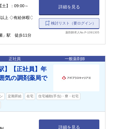
 【土】：09:00～
詳細を見る
以上 ◇有給休暇◇
検討リスト（要ログイン）
薬剤師求人No.P-1091305
瀬」駅 徒歩11分
正社員
一般薬剤師
瀬駅】【正社員】年
雰囲気の調剤薬局で
ン
定期昇給
在宅
住宅補助(手当)・寮・社宅
詳細を見る
ト制