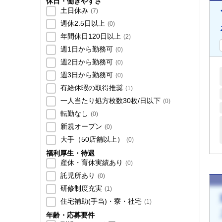
休日・働きやすさ
土日休み
(
7
)
週休2.5日以上
(
0
)
年間休日120日以上
(
2
)
週1日から勤務可
(
0
)
週2日から勤務可
(
0
)
週3日から勤務可
(
0
)
有給休暇の取得推奨
(
1
)
一人当たり処方枚数30枚/日以下
(
0
)
転勤なし
(
0
)
新規オープン
(
0
)
大手（50店舗以上）
(
0
)
福利厚生・待遇
産休・育休実績あり
(
0
)
託児所あり
(
0
)
研修制度充実
(
1
)
住宅補助(手当)・寮・社宅
(
1
)
年齢・応募要件