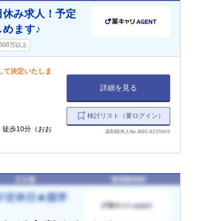
日休み求人！予定
めます♪
600万以上
慮して決定いたしま
詳細を見る
検討リスト（要ログイン）
駅 徒歩10分（おお
薬剤師求人No.M3C-8235905