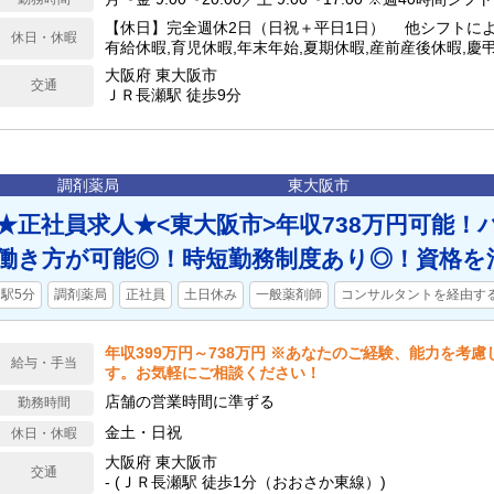
【休日】完全週休2日（日祝＋平日1日） 他シフトによ
休日・休暇
有給休暇,育児休暇,年末年始,夏期休暇,産前産後休暇,慶弔休暇
日】125日
大阪府 東大阪市
交通
ＪＲ長瀬駅 徒歩9分
調剤薬局
東大阪市
★正社員求人★<東大阪市>年収738万円可能
働き方が可能◎！時短勤務制度あり◎！資格を
駅5分
調剤薬局
正社員
土日休み
一般薬剤師
コンサルタントを経由す
年収399万円～738万円 ※あなたのご経験、能力を考
給与・手当
す。お気軽にご相談ください！
店舗の営業時間に準ずる
勤務時間
金土・日祝
休日・休暇
大阪府 東大阪市
交通
- (ＪＲ長瀬駅 徒歩1分（おおさか東線）)