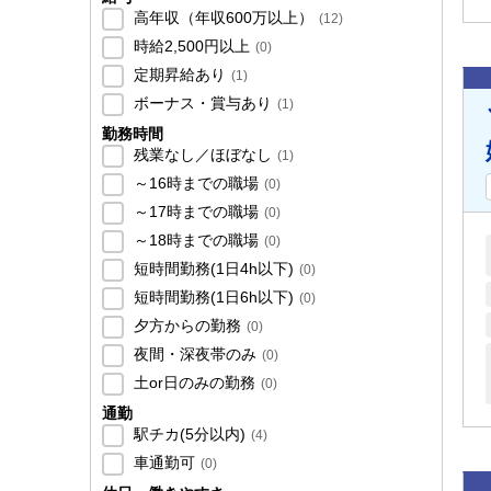
高年収（年収600万以上）
(
12
)
時給2,500円以上
(
0
)
定期昇給あり
(
1
)
ボーナス・賞与あり
(
1
)
勤務時間
残業なし／ほぼなし
(
1
)
～16時までの職場
(
0
)
～17時までの職場
(
0
)
～18時までの職場
(
0
)
短時間勤務(1日4h以下)
(
0
)
短時間勤務(1日6h以下)
(
0
)
夕方からの勤務
(
0
)
夜間・深夜帯のみ
(
0
)
土or日のみの勤務
(
0
)
通勤
駅チカ(5分以内)
(
4
)
車通勤可
(
0
)