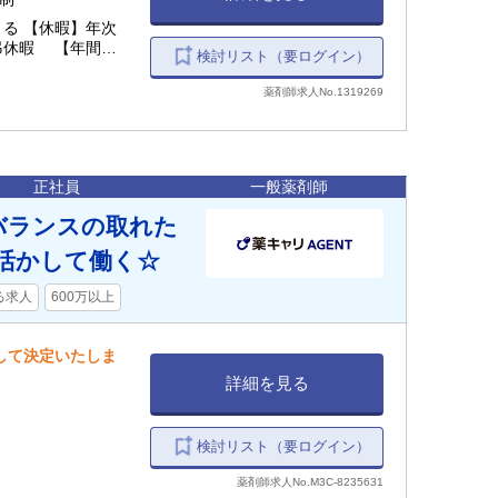
る 【休暇】年次
 【年間休
検討リスト（要ログイン）
薬剤師求人No.1319269
正社員
一般薬剤師
！バランスの取れた
活かして働く☆
る求人
600万以上
慮して決定いたしま
詳細を見る
検討リスト（要ログイン）
薬剤師求人No.M3C-8235631