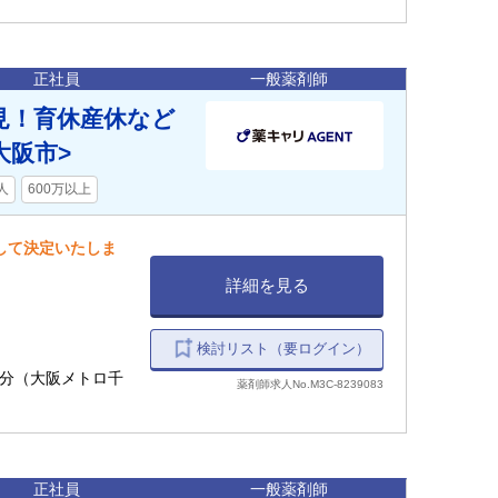
正社員
一般薬剤師
見！育休産休など
大阪市>
人
600万以上
慮して決定いたしま
詳細を見る
検討リスト（要ログイン）
12分（大阪メトロ千
薬剤師求人No.M3C-8239083
正社員
一般薬剤師