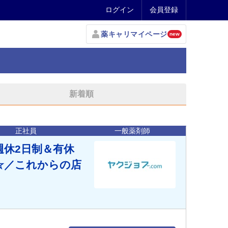
ログイン
会員登録
薬キャリマイページ
new
新着順
正社員
一般薬剤師
週休2日制＆有休
☆／これからの店