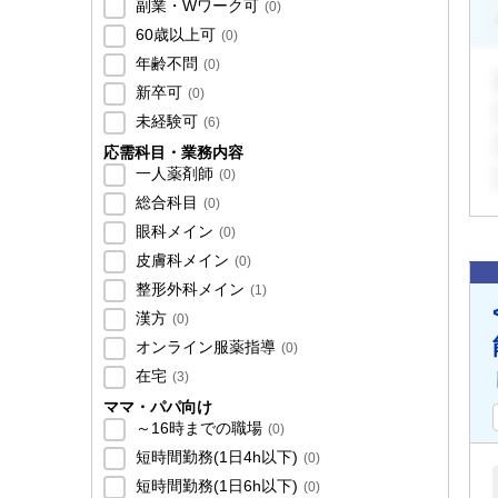
副業・Wワーク可
(
0
)
60歳以上可
(
0
)
年齢不問
(
0
)
新卒可
(
0
)
未経験可
(
6
)
応需科目・業務内容
一人薬剤師
(
0
)
総合科目
(
0
)
眼科メイン
(
0
)
皮膚科メイン
(
0
)
整形外科メイン
(
1
)
漢方
(
0
)
オンライン服薬指導
(
0
)
在宅
(
3
)
ママ・パパ向け
～16時までの職場
(
0
)
短時間勤務(1日4h以下)
(
0
)
短時間勤務(1日6h以下)
(
0
)