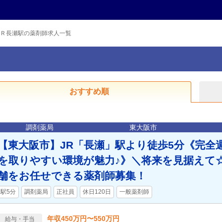
Ｒ長瀬駅の薬剤師求人一覧
おすすめ順
調剤薬局
東大阪市
【東大阪市】JR「長瀬」駅より徒歩5分《完全
を取りやすい環境が魅力♪》＼将来を見据えて
舗をお任せできる薬剤師募集！
駅5分
調剤薬局
正社員
休日120日
一般薬剤師
年収450万円〜550万円
給与・手当