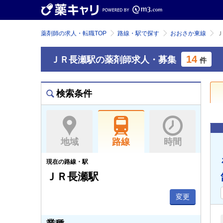
薬剤師の求人・転職TOP
路線・駅で探す
おおさか東線
Ｊ
14
ＪＲ長瀬駅の薬剤師求人・募集
件
検索条件
地域
路線
時間
現在の路線・駅
ＪＲ長瀬駅
変更