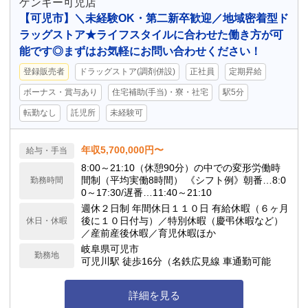
ゲンキー可児店
【可児市】＼未経験OK・第二新卒歓迎／地域密着型ド
ラッグストア★ライフスタイルに合わせた働き方が可
能です◎まずはお気軽にお問い合わせください！
登録販売者
ドラッグストア(調剤併設)
正社員
定期昇給
ボーナス・賞与あり
住宅補助(手当)・寮・社宅
駅5分
転勤なし
託児所
未経験可
年収5,700,000円〜
給与・手当
8:00～21:10（休憩90分）の中での変形労働時
間制（平均実働8時間） 《シフト例》朝番…8:0
勤務時間
0～17:30/遅番…11:40～21:10
週休２日制 年間休日１１０日 有給休暇（６ヶ月
後に１０日付与）／特別休暇（慶弔休暇など）
休日・休暇
／産前産後休暇／育児休暇ほか
岐阜県可児市
勤務地
可児川駅 徒歩16分（名鉄広見線 車通勤可能
詳細を見る