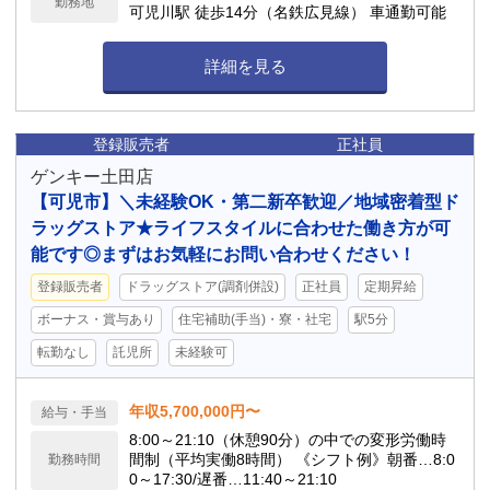
勤務地
可児川駅 徒歩14分（名鉄広見線） 車通勤可能
詳細を見る
登録販売者
正社員
ゲンキー土田店
【可児市】＼未経験OK・第二新卒歓迎／地域密着型ド
ラッグストア★ライフスタイルに合わせた働き方が可
能です◎まずはお気軽にお問い合わせください！
登録販売者
ドラッグストア(調剤併設)
正社員
定期昇給
ボーナス・賞与あり
住宅補助(手当)・寮・社宅
駅5分
転勤なし
託児所
未経験可
年収5,700,000円〜
給与・手当
8:00～21:10（休憩90分）の中での変形労働時
間制（平均実働8時間） 《シフト例》朝番…8:0
勤務時間
0～17:30/遅番…11:40～21:10