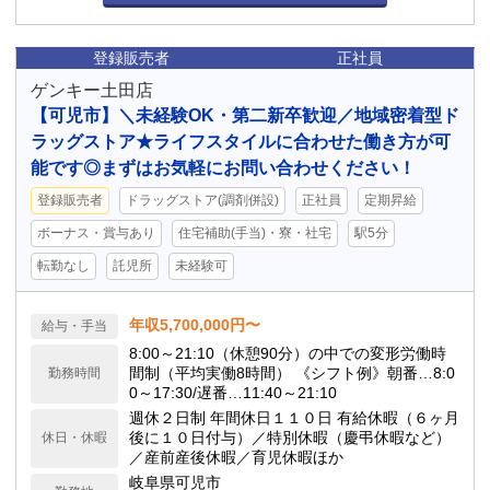
登録販売者
正社員
ゲンキー土田店
【可児市】＼未経験OK・第二新卒歓迎／地域密着型ド
ラッグストア★ライフスタイルに合わせた働き方が可
能です◎まずはお気軽にお問い合わせください！
登録販売者
ドラッグストア(調剤併設)
正社員
定期昇給
ボーナス・賞与あり
住宅補助(手当)・寮・社宅
駅5分
転勤なし
託児所
未経験可
年収5,700,000円〜
給与・手当
8:00～21:10（休憩90分）の中での変形労働時
間制（平均実働8時間） 《シフト例》朝番…8:0
勤務時間
0～17:30/遅番…11:40～21:10
週休２日制 年間休日１１０日 有給休暇（６ヶ月
後に１０日付与）／特別休暇（慶弔休暇など）
休日・休暇
／産前産後休暇／育児休暇ほか
岐阜県可児市