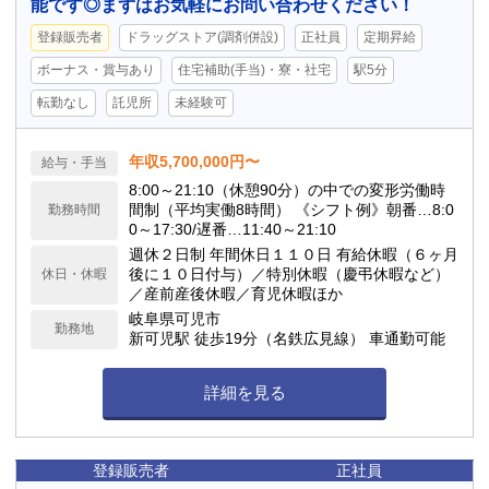
能です◎まずはお気軽にお問い合わせください！
登録販売者
ドラッグストア(調剤併設)
正社員
定期昇給
ボーナス・賞与あり
住宅補助(手当)・寮・社宅
駅5分
転勤なし
託児所
未経験可
年収5,700,000円〜
給与・手当
8:00～21:10（休憩90分）の中での変形労働時
間制（平均実働8時間） 《シフト例》朝番…8:0
勤務時間
0～17:30/遅番…11:40～21:10
週休２日制 年間休日１１０日 有給休暇（６ヶ月
後に１０日付与）／特別休暇（慶弔休暇など）
休日・休暇
／産前産後休暇／育児休暇ほか
岐阜県可児市
勤務地
新可児駅 徒歩19分（名鉄広見線） 車通勤可能
詳細を見る
登録販売者
正社員