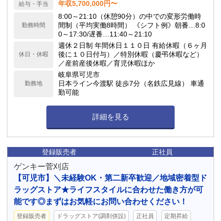
年収5,700,000円〜
給与・手当
8:00～21:10（休憩90分）の中での変形労働時
間制（平均実働8時間） 《シフト例》朝番…8:0
勤務時間
0～17:30/遅番…11:40～21:10
週休２日制 年間休日１１０日 有給休暇（６ヶ月
後に１０日付与）／特別休暇（慶弔休暇など）
休日・休暇
／産前産後休暇／育児休暇ほか
岐阜県可児市
日本ライン今渡駅 徒歩7分（名鉄広見線） 車通
勤務地
勤可能
詳細を見る
登録販売者
正社員
ゲンキー菅刈店
【可児市】＼未経験OK・第二新卒歓迎／地域密着型ド
ラッグストア★ライフスタイルに合わせた働き方が可
能です◎まずはお気軽にお問い合わせください！
登録販売者
ドラッグストア(調剤併設)
正社員
定期昇給