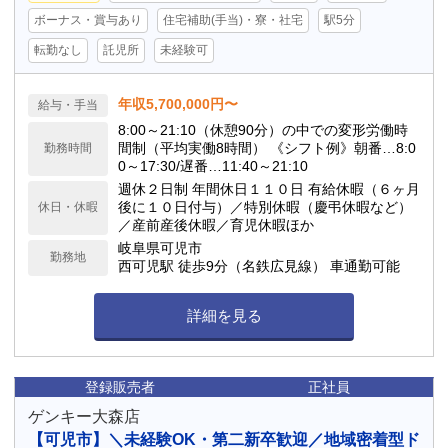
ボーナス・賞与あり
住宅補助(手当)・寮・社宅
駅5分
転勤なし
託児所
未経験可
年収5,700,000円〜
給与・手当
8:00～21:10（休憩90分）の中での変形労働時
間制（平均実働8時間） 《シフト例》朝番…8:0
勤務時間
0～17:30/遅番…11:40～21:10
週休２日制 年間休日１１０日 有給休暇（６ヶ月
後に１０日付与）／特別休暇（慶弔休暇など）
休日・休暇
／産前産後休暇／育児休暇ほか
岐阜県可児市
勤務地
西可児駅 徒歩9分（名鉄広見線） 車通勤可能
詳細を見る
登録販売者
正社員
ゲンキー大森店
【可児市】＼未経験OK・第二新卒歓迎／地域密着型ド