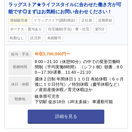
ラッグストア★ライフスタイルに合わせた働き方が可
能です◎まずはお気軽にお問い合わせください！
登録販売者
ドラッグストア(調剤併設)
正社員
定期昇給
ボーナス・賞与あり
住宅補助(手当)・寮・社宅
駅5分
転勤なし
託児所
未経験可
年収5,700,000円〜
給与・手当
8:00～21:10（休憩90分）の中での変形労働時
間制（平均実働8時間） 《シフト例》朝番…8:0
勤務時間
0～17:30/遅番…11:40～21:10
週休２日制 年間休日１１０日 有給休暇（６ヶ月
後に１０日付与）／特別休暇（慶弔休暇など）
休日・休暇
／産前産後休暇／育児休暇ほか
岐阜県可児市
勤務地
下切駅 徒歩18分（JR太多線） 車通勤可能
詳細を見る