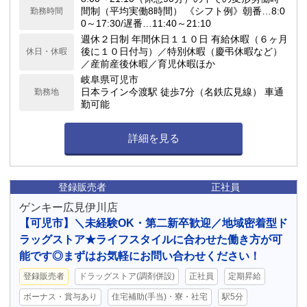
間制（平均実働8時間） 《シフト例》朝番…8:0
勤務時間
0～17:30/遅番…11:40～21:10
週休２日制 年間休日１１０日 有給休暇（６ヶ月
後に１０日付与）／特別休暇（慶弔休暇など）
休日・休暇
／産前産後休暇／育児休暇ほか
岐阜県可児市
日本ライン今渡駅 徒歩7分（名鉄広見線） 車通
勤務地
勤可能
詳細を見る
登録販売者
正社員
ゲンキー広見伊川店
【可児市】＼未経験OK・第二新卒歓迎／地域密着型ド
ラッグストア★ライフスタイルに合わせた働き方が可
能です◎まずはお気軽にお問い合わせください！
登録販売者
ドラッグストア(調剤併設)
正社員
定期昇給
ボーナス・賞与あり
住宅補助(手当)・寮・社宅
駅5分