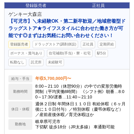
登録販売者
正社員
ゲンキー大森店
【可児市】＼未経験OK・第二新卒歓迎／地域密着型ド
ラッグストア★ライフスタイルに合わせた働き方が可
能です◎まずはお気軽にお問い合わせください！
登録販売者
ドラッグストア(調剤併設)
正社員
定期昇給
ボーナス・賞与あり
住宅補助(手当)・寮・社宅
駅5分
転勤なし
託児所
未経験可
年収5,700,000円〜
給与・手当
8:00～21:10（休憩90分）の中での変形労働時
間制（平均実働8時間） 《シフト例》朝番…8:0
勤務時間
0～17:30/遅番…11:40～21:10
週休２日制 年間休日１１０日 有給休暇（６ヶ月
後に１０日付与）／特別休暇（慶弔休暇など）
休日・休暇
／産前産後休暇／育児休暇ほか
岐阜県可児市
勤務地
下切駅 徒歩18分（JR太多線） 車通勤可能