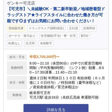
ゲンキー可児店
【可児市】＼未経験OK・第二新卒歓迎／地域密着型ド
ラッグストア★ライフスタイルに合わせた働き方が可
能です◎まずはお気軽にお問い合わせください！
登録販売者
ドラッグストア(調剤併設)
正社員
定期昇給
ボーナス・賞与あり
住宅補助(手当)・寮・社宅
駅5分
転勤なし
託児所
未経験可
年収5,700,000円〜
給与・手当
8:00～21:10（休憩90分）の中での変形労働時
間制（平均実働8時間） 《シフト例》朝番…8:0
勤務時間
0～17:30/遅番…11:40～21:10
週休２日制 年間休日１１０日 有給休暇（６ヶ月
後に１０日付与）／特別休暇（慶弔休暇など）
休日・休暇
／産前産後休暇／育児休暇ほか
岐阜県可児市
勤務地
可児川駅 徒歩16分（名鉄広見線 車通勤可能
詳細を見る