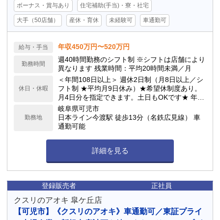
ボーナス・賞与あり
住宅補助(手当)・寮・社宅
大手（50店舗）
産休・育休
未経験可
車通勤可
年収450万円〜520万円
給与・手当
週40時間勤務のシフト制 ※シフトは店舗により
勤務時間
異なります 残業時間：平均20時間未満／月
＜年間108日以上＞ 週休2日制（月8日以上／シ
フト制 ★平均月9日休み）★希望休制度あり。
休日・休暇
月4日分を指定できます。土日もOKです★ 年次
有給休暇／サマーバケーション制度（夏季長期
岐阜県可児市
休暇制度）★最大6連休が可能！ 他詳細は求人
日本ライン今渡駅 徒歩13分（名鉄広見線） 車
勤務地
下部へ記載
通勤可能
詳細を見る
登録販売者
正社員
クスリのアオキ 皐ケ丘店
【可児市】《クスリのアオキ》車通勤可／東証プライ