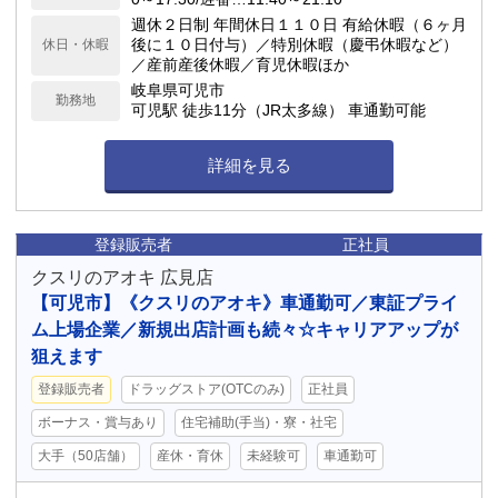
週休２日制 年間休日１１０日 有給休暇（６ヶ月
後に１０日付与）／特別休暇（慶弔休暇など）
休日・休暇
／産前産後休暇／育児休暇ほか
岐阜県可児市
勤務地
可児駅 徒歩11分（JR太多線） 車通勤可能
詳細を見る
登録販売者
正社員
クスリのアオキ 広見店
【可児市】《クスリのアオキ》車通勤可／東証プライ
ム上場企業／新規出店計画も続々☆キャリアアップが
狙えます
登録販売者
ドラッグストア(OTCのみ)
正社員
ボーナス・賞与あり
住宅補助(手当)・寮・社宅
大手（50店舗）
産休・育休
未経験可
車通勤可