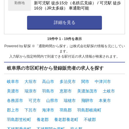
休暇制度）★最大6連休が可能！ 他詳細は求人
新可児駅 徒歩15分（名鉄広見線） / 可児駅 徒歩
勤務地
下部へ記載
16分（JR太多線） 車通勤可能
詳細を見る
19件中 1 - 19件を表示
Powered by 駅探 ※「通勤時間から探す」は株式会社駅探の情報を元にしてい
ます。
入力駅から指定時間内で到達できる駅付近の求人情報が検索されます。
岐阜県の市区町村から登録販売者の求人を探す
岐阜市
大垣市
高山市
多治見市
関市
中津川市
美濃市
瑞浪市
羽島市
恵那市
美濃加茂市
土岐市
各務原市
可児市
山県市
瑞穂市
飛騨市
本巣市
郡上市
下呂市
海津市
羽島郡
羽島郡岐南町
羽島郡笠松町
養老郡
養老郡養老町
不破郡