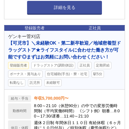
詳細を見る
登録販売者
正社員
ゲンキー菅刈店
【可児市】＼未経験OK・第二新卒歓迎／地域密着型ド
ラッグストア★ライフスタイルに合わせた働き方が可
能です◎まずはお気軽にお問い合わせください！
登録販売者
ドラッグストア(調剤併設)
正社員
定期昇給
ボーナス・賞与あり
住宅補助(手当)・寮・社宅
駅5分
転勤なし
託児所
未経験可
年収5,700,000円〜
給与・手当
8:00～21:10（休憩90分）の中での変形労働時
間制（平均実働8時間） 《シフト例》朝番…8:0
勤務時間
0～17:30/遅番…11:40～21:10
週休２日制 年間休日１１０日 有給休暇（６ヶ月
後に１０日付与）／特別休暇（慶弔休暇など）
休日・休暇