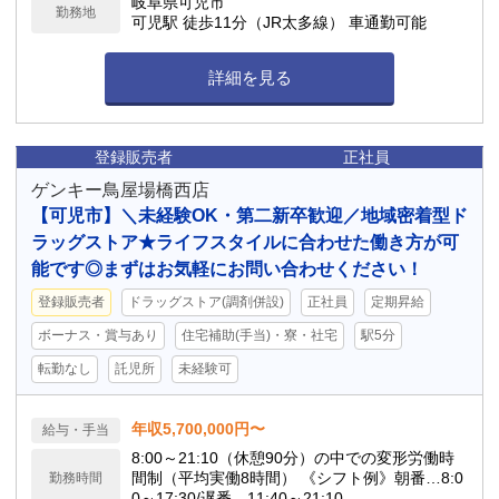
岐阜県可児市
勤務地
可児駅 徒歩11分（JR太多線） 車通勤可能
詳細を見る
登録販売者
正社員
ゲンキー鳥屋場橋西店
【可児市】＼未経験OK・第二新卒歓迎／地域密着型ド
ラッグストア★ライフスタイルに合わせた働き方が可
能です◎まずはお気軽にお問い合わせください！
登録販売者
ドラッグストア(調剤併設)
正社員
定期昇給
ボーナス・賞与あり
住宅補助(手当)・寮・社宅
駅5分
転勤なし
託児所
未経験可
年収5,700,000円〜
給与・手当
8:00～21:10（休憩90分）の中での変形労働時
間制（平均実働8時間） 《シフト例》朝番…8:0
勤務時間
0～17:30/遅番…11:40～21:10