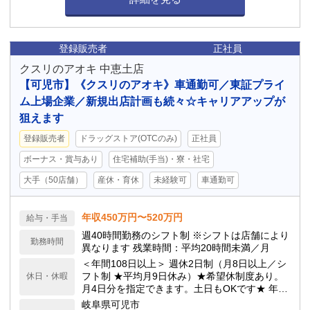
登録販売者
正社員
クスリのアオキ 中恵土店
【可児市】《クスリのアオキ》車通勤可／東証プライ
ム上場企業／新規出店計画も続々☆キャリアアップが
狙えます
登録販売者
ドラッグストア(OTCのみ)
正社員
ボーナス・賞与あり
住宅補助(手当)・寮・社宅
大手（50店舗）
産休・育休
未経験可
車通勤可
年収450万円〜520万円
給与・手当
週40時間勤務のシフト制 ※シフトは店舗により
勤務時間
異なります 残業時間：平均20時間未満／月
＜年間108日以上＞ 週休2日制（月8日以上／シ
フト制 ★平均月9日休み）★希望休制度あり。
休日・休暇
月4日分を指定できます。土日もOKです★ 年次
有給休暇／サマーバケーション制度（夏季長期
岐阜県可児市