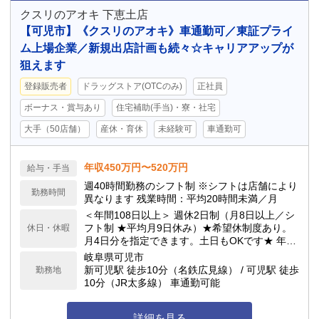
クスリのアオキ 下恵土店
【可児市】《クスリのアオキ》車通勤可／東証プライ
ム上場企業／新規出店計画も続々☆キャリアアップが
狙えます
登録販売者
ドラッグストア(OTCのみ)
正社員
ボーナス・賞与あり
住宅補助(手当)・寮・社宅
大手（50店舗）
産休・育休
未経験可
車通勤可
年収450万円〜520万円
給与・手当
週40時間勤務のシフト制 ※シフトは店舗により
勤務時間
異なります 残業時間：平均20時間未満／月
＜年間108日以上＞ 週休2日制（月8日以上／シ
フト制 ★平均月9日休み）★希望休制度あり。
休日・休暇
月4日分を指定できます。土日もOKです★ 年次
有給休暇／サマーバケーション制度（夏季長期
岐阜県可児市
休暇制度）★最大6連休が可能！ 他詳細は求人
新可児駅 徒歩10分（名鉄広見線） / 可児駅 徒歩
勤務地
下部へ記載
10分（JR太多線） 車通勤可能
詳細を見る