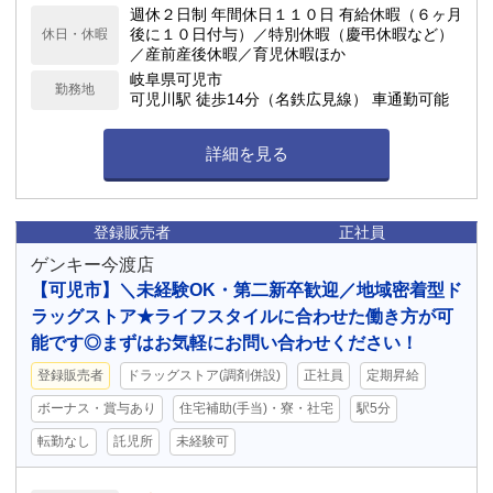
週休２日制 年間休日１１０日 有給休暇（６ヶ月
後に１０日付与）／特別休暇（慶弔休暇など）
休日・休暇
／産前産後休暇／育児休暇ほか
岐阜県可児市
勤務地
可児川駅 徒歩14分（名鉄広見線） 車通勤可能
詳細を見る
登録販売者
正社員
ゲンキー今渡店
【可児市】＼未経験OK・第二新卒歓迎／地域密着型ド
ラッグストア★ライフスタイルに合わせた働き方が可
能です◎まずはお気軽にお問い合わせください！
登録販売者
ドラッグストア(調剤併設)
正社員
定期昇給
ボーナス・賞与あり
住宅補助(手当)・寮・社宅
駅5分
転勤なし
託児所
未経験可