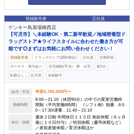
登録販売者
正社員
ゲンキー鳥屋場橋西店
【可児市】＼未経験OK・第二新卒歓迎／地域密着型ド
ラッグストア★ライフスタイルに合わせた働き方が可
能です◎まずはお気軽にお問い合わせください！
登録販売者
ドラッグストア(調剤併設)
正社員
定期昇給
ボーナス・賞与あり
住宅補助(手当)・寮・社宅
駅5分
転勤なし
託児所
未経験可
年収5,700,000円〜
給与・手当
8:00～21:10（休憩90分）の中での変形労働時
間制（平均実働8時間） 《シフト例》朝番…8:0
勤務時間
0～17:30/遅番…11:40～21:10
週休２日制 年間休日１１０日 有給休暇（６ヶ月
後に１０日付与）／特別休暇（慶弔休暇など）
休日・休暇
／産前産後休暇／育児休暇ほか