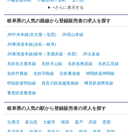
不破郡垂井町
不破郡関ケ原町
安八郡
+さらに表示する
岐阜県の人気の路線から登録販売者の求人を探す
JR中央本線(名古屋～塩尻)
JR高山本線
JR東海道本線(浜松～岐阜)
JR東海道本線(岐阜～美濃赤坂・米原)
JR太多線
名鉄名古屋本線
名鉄犬山線
名鉄各務原線
名鉄広見線
名鉄竹鼻線
名鉄羽島線
近鉄養老線
神岡鉄道神岡線
明知鉄道明知線
長良川鉄道越美南線
樽見鉄道樽見線
養老鉄道養老線
岐阜県の人気の駅から登録販売者の求人を探す
古虎渓
多治見
土岐市
瑞浪
釜戸
武並
恵那
美乃坂本
中津川
落合川
坂下
岐阜
長森
那加