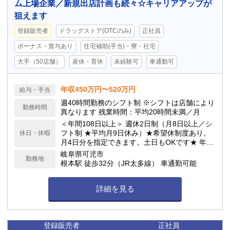
ム上場企業／新規出店計画も続々☆キャリアアップが
狙えます
登録販売者
ドラッグストア(OTCのみ)
正社員
ボーナス・賞与あり
住宅補助(手当)・寮・社宅
大手（50店舗）
産休・育休
未経験可
車通勤可
年収450万円〜520万円
給与・手当
週40時間勤務のシフト制 ※シフトは店舗により
勤務時間
異なります 残業時間：平均20時間未満／月
＜年間108日以上＞ 週休2日制（月8日以上／シ
フト制 ★平均月9日休み）★希望休制度あり。
休日・休暇
月4日分を指定できます。土日もOKです★ 年次
有給休暇／サマーバケーション制度（夏季長期
岐阜県可児市
勤務地
休暇制度）★最大6連休が可能！ 他詳細は求人
根本駅 徒歩32分（JR太多線） 車通勤可能
下部へ記載
詳細を見る
登録販売者
正社員