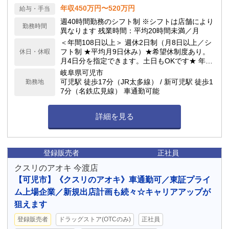
年収450万円〜520万円
給与・手当
週40時間勤務のシフト制 ※シフトは店舗により
勤務時間
異なります 残業時間：平均20時間未満／月
＜年間108日以上＞ 週休2日制（月8日以上／シ
フト制 ★平均月9日休み）★希望休制度あり。
休日・休暇
月4日分を指定できます。土日もOKです★ 年次
有給休暇／サマーバケーション制度（夏季長期
岐阜県可児市
休暇制度）★最大6連休が可能！ 他詳細は求人
可児駅 徒歩17分（JR太多線） / 新可児駅 徒歩1
勤務地
下部へ記載
7分（名鉄広見線） 車通勤可能
詳細を見る
登録販売者
正社員
クスリのアオキ 今渡店
【可児市】《クスリのアオキ》車通勤可／東証プライ
ム上場企業／新規出店計画も続々☆キャリアアップが
狙えます
登録販売者
ドラッグストア(OTCのみ)
正社員