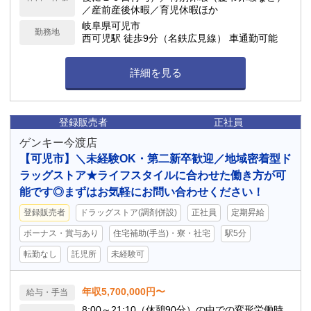
／産前産後休暇／育児休暇ほか
岐阜県可児市
勤務地
西可児駅 徒歩9分（名鉄広見線） 車通勤可能
詳細を見る
登録販売者
正社員
ゲンキー今渡店
【可児市】＼未経験OK・第二新卒歓迎／地域密着型ド
ラッグストア★ライフスタイルに合わせた働き方が可
能です◎まずはお気軽にお問い合わせください！
登録販売者
ドラッグストア(調剤併設)
正社員
定期昇給
ボーナス・賞与あり
住宅補助(手当)・寮・社宅
駅5分
転勤なし
託児所
未経験可
年収5,700,000円〜
給与・手当
8:00～21:10（休憩90分）の中での変形労働時