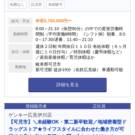
転勤なし
託児所
未経験可
年収5,700,000円〜
給与・手当
8:00～21:10（休憩90分）の中での変形労働時
間制（平均実働8時間） 《シフト例》朝番…8:0
勤務時間
0～17:30/遅番…11:40～21:10
週休２日制 年間休日１１０日 有給休暇（６ヶ月
後に１０日付与）／特別休暇（慶弔休暇など）
休日・休暇
／産前産後休暇／育児休暇ほか
岐阜県可児市
勤務地
新可児駅 徒歩19分（名鉄広見線） 車通勤可能
詳細を見る
登録販売者
正社員
ゲンキー広見伊川店
【可児市】＼未経験OK・第二新卒歓迎／地域密着型ド
ラッグストア★ライフスタイルに合わせた働き方が可