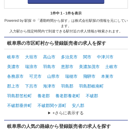
1件中 1 - 1件を表示
Powered by 駅探 ※「通勤時間から探す」は株式会社駅探の情報を元にしてい
ます。
入力駅から指定時間内で到達できる駅付近の求人情報が検索されます。
岐阜県の市区町村から登録販売者の求人を探す
岐阜市
大垣市
高山市
多治見市
関市
中津川市
美濃市
瑞浪市
羽島市
恵那市
美濃加茂市
土岐市
各務原市
可児市
山県市
瑞穂市
飛騨市
本巣市
郡上市
下呂市
海津市
羽島郡
羽島郡岐南町
羽島郡笠松町
養老郡
養老郡養老町
不破郡
不破郡垂井町
不破郡関ケ原町
安八郡
+さらに表示する
岐阜県の人気の路線から登録販売者の求人を探す