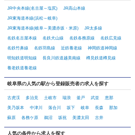
JR中央本線(名古屋～塩尻)
JR高山本線
JR東海道本線(浜松～岐阜)
JR東海道本線(岐阜～美濃赤坂・米原)
JR太多線
名鉄名古屋本線
名鉄犬山線
名鉄各務原線
名鉄広見線
名鉄竹鼻線
名鉄羽島線
近鉄養老線
神岡鉄道神岡線
明知鉄道明知線
長良川鉄道越美南線
樽見鉄道樽見線
養老鉄道養老線
岐阜県の人気の駅から登録販売者の求人を探す
古虎渓
多治見
土岐市
瑞浪
釜戸
武並
恵那
美乃坂本
中津川
落合川
坂下
岐阜
長森
那加
蘇原
各務ケ原
鵜沼
坂祝
美濃太田
古井
人気の条件から求人を探す