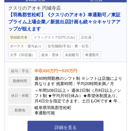
クスリのアオキ 円城寺店
【羽島郡笠松町】《クスリのアオキ》車通勤可／東証
プライム上場企業／新規出店計画も続々☆キャリアア
ップが狙えます
登録販売者
ドラッグストア(OTCのみ)
正社員
ボーナス・賞与あり
住宅補助(手当)・寮・社宅
大手（50店舗）
産休・育休
未経験可
車通勤可
年収450万円〜520万円
給与・手当
週40時間勤務のシフト制 ※シフトは店舗により
勤務時間
異なります 残業時間：平均20時間未満／月
＜年間108日以上＞ 週休2日制（月8日以上／シ
フト制 ★平均月9日休み）★希望休制度あり。
休日・休暇
月4日分を指定できます。土日もOKです★ 年次
有給休暇／サマーバケーション制度（夏季長期
岐阜県羽島郡笠松町
勤務地
休暇制度）★最大6連休が可能！ 他詳細は求人
車通勤可能
下部へ記載
詳細を見る