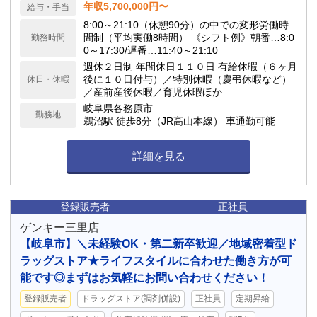
年収5,700,000円〜
給与・手当
8:00～21:10（休憩90分）の中での変形労働時
間制（平均実働8時間） 《シフト例》朝番…8:0
勤務時間
0～17:30/遅番…11:40～21:10
週休２日制 年間休日１１０日 有給休暇（６ヶ月
後に１０日付与）／特別休暇（慶弔休暇など）
休日・休暇
／産前産後休暇／育児休暇ほか
岐阜県各務原市
勤務地
鵜沼駅 徒歩8分（JR高山本線） 車通勤可能
詳細を見る
登録販売者
正社員
ゲンキー三里店
【岐阜市】＼未経験OK・第二新卒歓迎／地域密着型ド
ラッグストア★ライフスタイルに合わせた働き方が可
能です◎まずはお気軽にお問い合わせください！
登録販売者
ドラッグストア(調剤併設)
正社員
定期昇給