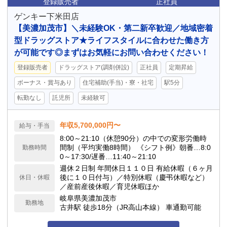
登録販売者
正社員
ゲンキー下米田店
【美濃加茂市】＼未経験OK・第二新卒歓迎／地域密着
型ドラッグストア★ライフスタイルに合わせた働き方
が可能です◎まずはお気軽にお問い合わせください！
登録販売者
ドラッグストア(調剤併設)
正社員
定期昇給
ボーナス・賞与あり
住宅補助(手当)・寮・社宅
駅5分
転勤なし
託児所
未経験可
年収5,700,000円〜
給与・手当
8:00～21:10（休憩90分）の中での変形労働時
間制（平均実働8時間） 《シフト例》朝番…8:0
勤務時間
0～17:30/遅番…11:40～21:10
週休２日制 年間休日１１０日 有給休暇（６ヶ月
後に１０日付与）／特別休暇（慶弔休暇など）
休日・休暇
／産前産後休暇／育児休暇ほか
岐阜県美濃加茂市
勤務地
古井駅 徒歩18分（JR高山本線） 車通勤可能