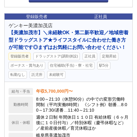
登録販売者
正社員
ゲンキー美濃加茂店
【美濃加茂市】＼未経験OK・第二新卒歓迎／地域密着
型ドラッグストア★ライフスタイルに合わせた働き方
が可能です◎まずはお気軽にお問い合わせください！
登録販売者
ドラッグストア(調剤併設)
正社員
定期昇給
ボーナス・賞与あり
住宅補助(手当)・寮・社宅
駅5分
転勤なし
託児所
未経験可
年収5,700,000円〜
給与・手当
8:00～21:10（休憩90分）の中での変形労働時
間制（平均実働8時間） 《シフト例》朝番…8:0
勤務時間
0～17:30/遅番…11:40～21:10
週休２日制 年間休日１１０日 有給休暇（６ヶ月
後に１０日付与）／特別休暇（慶弔休暇など）
休日・休暇
／産前産後休暇／育児休暇ほか
岐阜県美濃加茂市