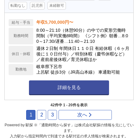
転勤なし
託児所
未経験可
年収5,700,000円〜
給与・手当
8:00～21:10（休憩90分）の中での変形労働時
間制（平均実働8時間） 《シフト例》朝番…8:0
勤務時間
0～17:30/遅番…11:40～21:10
週休２日制 年間休日１１０日 有給休暇（６ヶ月
後に１０日付与）／特別休暇（慶弔休暇など）
休日・休暇
／産前産後休暇／育児休暇ほか
岐阜県下呂市
勤務地
上呂駅 徒歩3分（JR高山本線） 車通勤可能
詳細を見る
42件中 1 - 20件を表示
1
2
3
次へ
Powered by 駅探 ※「通勤時間から探す」は株式会社駅探の情報を元にしてい
ます。
入力駅から指定時間内で到達できる駅付近の求人情報が検索されます。