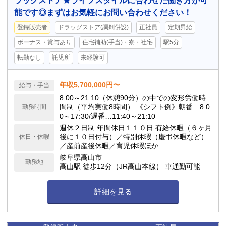
ラッグストア★ライフスタイルに合わせた働き方が可
能です◎まずはお気軽にお問い合わせください！
登録販売者
ドラッグストア(調剤併設)
正社員
定期昇給
ボーナス・賞与あり
住宅補助(手当)・寮・社宅
駅5分
転勤なし
託児所
未経験可
年収5,700,000円〜
給与・手当
8:00～21:10（休憩90分）の中での変形労働時
間制（平均実働8時間） 《シフト例》朝番…8:0
勤務時間
0～17:30/遅番…11:40～21:10
週休２日制 年間休日１１０日 有給休暇（６ヶ月
後に１０日付与）／特別休暇（慶弔休暇など）
休日・休暇
／産前産後休暇／育児休暇ほか
岐阜県高山市
勤務地
高山駅 徒歩12分（JR高山本線） 車通勤可能
詳細を見る