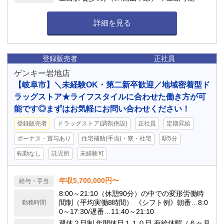
詳細を見る
登録販売者
正社員
ゲンキー岩地店
【岐阜市】＼未経験OK・第二新卒歓迎／地域密着型ド
ラッグストア★ライフスタイルに合わせた働き方が可
能です◎まずはお気軽にお問い合わせください！
登録販売者
ドラッグストア(調剤併設)
正社員
定期昇給
ボーナス・賞与あり
住宅補助(手当)・寮・社宅
駅5分
転勤なし
託児所
未経験可
年収5,700,000円〜
給与・手当
8:00～21:10（休憩90分）の中での変形労働時
間制（平均実働8時間） 《シフト例》朝番…8:0
勤務時間
0～17:30/遅番…11:40～21:10
週休２日制 年間休日１１０日 有給休暇（６ヶ月