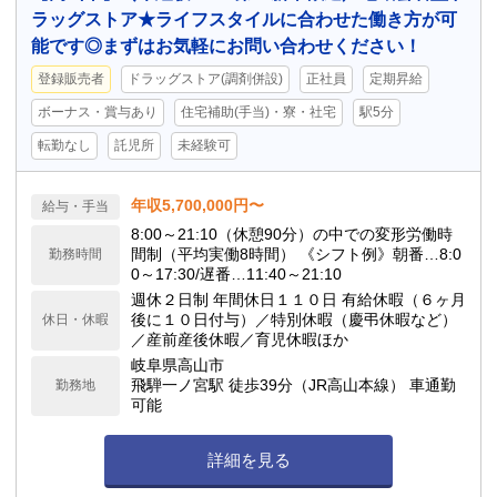
ラッグストア★ライフスタイルに合わせた働き方が可
能です◎まずはお気軽にお問い合わせください！
登録販売者
ドラッグストア(調剤併設)
正社員
定期昇給
ボーナス・賞与あり
住宅補助(手当)・寮・社宅
駅5分
転勤なし
託児所
未経験可
年収5,700,000円〜
給与・手当
8:00～21:10（休憩90分）の中での変形労働時
間制（平均実働8時間） 《シフト例》朝番…8:0
勤務時間
0～17:30/遅番…11:40～21:10
週休２日制 年間休日１１０日 有給休暇（６ヶ月
後に１０日付与）／特別休暇（慶弔休暇など）
休日・休暇
／産前産後休暇／育児休暇ほか
岐阜県高山市
飛騨一ノ宮駅 徒歩39分（JR高山本線） 車通勤
勤務地
可能
詳細を見る