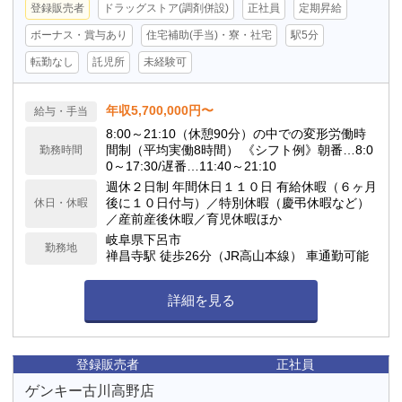
登録販売者
ドラッグストア(調剤併設)
正社員
定期昇給
ボーナス・賞与あり
住宅補助(手当)・寮・社宅
駅5分
転勤なし
託児所
未経験可
年収5,700,000円〜
給与・手当
8:00～21:10（休憩90分）の中での変形労働時
間制（平均実働8時間） 《シフト例》朝番…8:0
勤務時間
0～17:30/遅番…11:40～21:10
週休２日制 年間休日１１０日 有給休暇（６ヶ月
後に１０日付与）／特別休暇（慶弔休暇など）
休日・休暇
／産前産後休暇／育児休暇ほか
岐阜県下呂市
勤務地
禅昌寺駅 徒歩26分（JR高山本線） 車通勤可能
詳細を見る
登録販売者
正社員
ゲンキー古川高野店