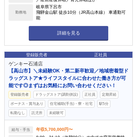
岐阜県下呂市
飛騨金山駅 徒歩10分（JR高山本線） 車通勤可
勤務地
能
詳細を見る
登録販売者
正社員
ゲンキー石浦店
【高山市】＼未経験OK・第二新卒歓迎／地域密着型ド
ラッグストア★ライフスタイルに合わせた働き方が可
能です◎まずはお気軽にお問い合わせください！
登録販売者
ドラッグストア(調剤併設)
正社員
定期昇給
ボーナス・賞与あり
住宅補助(手当)・寮・社宅
駅5分
転勤なし
託児所
未経験可
年収5,700,000円〜
給与・手当