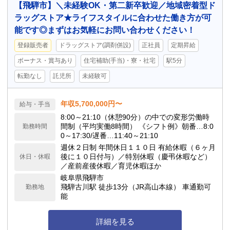
【飛騨市】＼未経験OK・第二新卒歓迎／地域密着型ド
ラッグストア★ライフスタイルに合わせた働き方が可
能です◎まずはお気軽にお問い合わせください！
登録販売者
ドラッグストア(調剤併設)
正社員
定期昇給
ボーナス・賞与あり
住宅補助(手当)・寮・社宅
駅5分
転勤なし
託児所
未経験可
年収5,700,000円〜
給与・手当
8:00～21:10（休憩90分）の中での変形労働時
間制（平均実働8時間） 《シフト例》朝番…8:0
勤務時間
0～17:30/遅番…11:40～21:10
週休２日制 年間休日１１０日 有給休暇（６ヶ月
後に１０日付与）／特別休暇（慶弔休暇など）
休日・休暇
／産前産後休暇／育児休暇ほか
岐阜県飛騨市
飛騨古川駅 徒歩13分（JR高山本線） 車通勤可
勤務地
能
詳細を見る