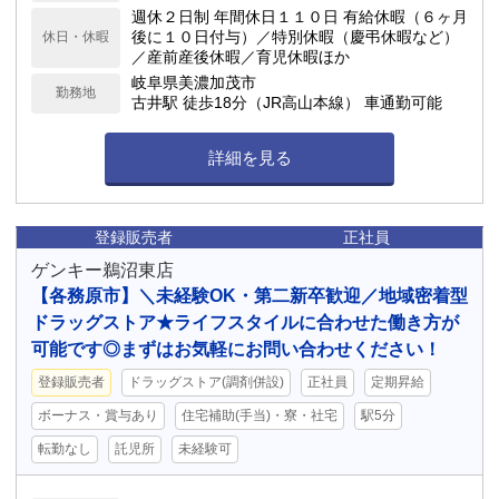
週休２日制 年間休日１１０日 有給休暇（６ヶ月
後に１０日付与）／特別休暇（慶弔休暇など）
休日・休暇
／産前産後休暇／育児休暇ほか
岐阜県美濃加茂市
勤務地
古井駅 徒歩18分（JR高山本線） 車通勤可能
詳細を見る
登録販売者
正社員
ゲンキー鵜沼東店
【各務原市】＼未経験OK・第二新卒歓迎／地域密着型
ドラッグストア★ライフスタイルに合わせた働き方が
可能です◎まずはお気軽にお問い合わせください！
登録販売者
ドラッグストア(調剤併設)
正社員
定期昇給
ボーナス・賞与あり
住宅補助(手当)・寮・社宅
駅5分
転勤なし
託児所
未経験可