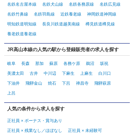
名鉄名古屋本線
名鉄犬山線
名鉄各務原線
名鉄広見線
名鉄竹鼻線
名鉄羽島線
近鉄養老線
神岡鉄道神岡線
明知鉄道明知線
長良川鉄道越美南線
樽見鉄道樽見線
養老鉄道養老線
JR高山本線の人気の駅から登録販売者の求人を探す
岐阜
長森
那加
蘇原
各務ケ原
鵜沼
坂祝
美濃太田
古井
中川辺
下麻生
上麻生
白川口
下油井
飛騨金山
焼石
下呂
禅昌寺
飛騨萩原
上呂
人気の条件から求人を探す
正社員 × ボーナス・賞与あり
正社員 × 残業なし／ほぼなし
正社員 × 未経験可