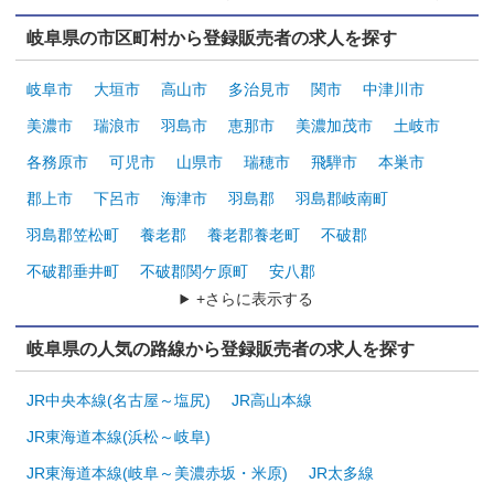
岐阜県の市区町村から登録販売者の求人を探す
岐阜市
大垣市
高山市
多治見市
関市
中津川市
美濃市
瑞浪市
羽島市
恵那市
美濃加茂市
土岐市
各務原市
可児市
山県市
瑞穂市
飛騨市
本巣市
郡上市
下呂市
海津市
羽島郡
羽島郡岐南町
羽島郡笠松町
養老郡
養老郡養老町
不破郡
不破郡垂井町
不破郡関ケ原町
安八郡
+さらに表示する
岐阜県の人気の路線から登録販売者の求人を探す
JR中央本線(名古屋～塩尻)
JR高山本線
JR東海道本線(浜松～岐阜)
JR東海道本線(岐阜～美濃赤坂・米原)
JR太多線