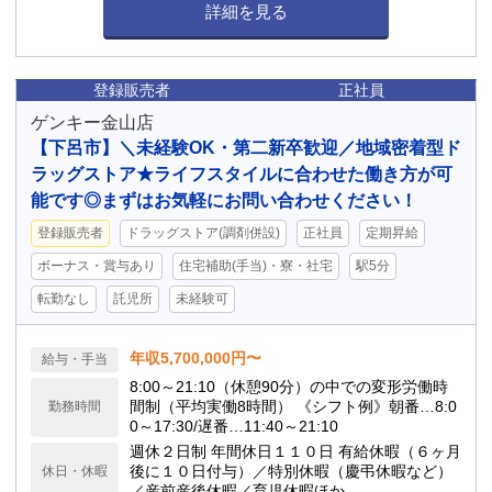
詳細を見る
登録販売者
正社員
ゲンキー金山店
【下呂市】＼未経験OK・第二新卒歓迎／地域密着型ド
ラッグストア★ライフスタイルに合わせた働き方が可
能です◎まずはお気軽にお問い合わせください！
登録販売者
ドラッグストア(調剤併設)
正社員
定期昇給
ボーナス・賞与あり
住宅補助(手当)・寮・社宅
駅5分
転勤なし
託児所
未経験可
年収5,700,000円〜
給与・手当
8:00～21:10（休憩90分）の中での変形労働時
間制（平均実働8時間） 《シフト例》朝番…8:0
勤務時間
0～17:30/遅番…11:40～21:10
週休２日制 年間休日１１０日 有給休暇（６ヶ月
後に１０日付与）／特別休暇（慶弔休暇など）
休日・休暇
／産前産後休暇／育児休暇ほか