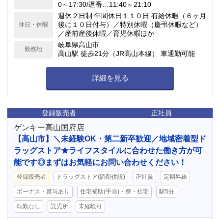
0～17:30/遅番…11:40～21:10
週休２日制 年間休日１１０日 有給休暇（６ヶ月
後に１０日付与）／特別休暇（慶弔休暇など）
休日・休暇
／産前産後休暇／育児休暇ほか
岐阜県高山市
勤務地
高山駅 徒歩21分（JR高山本線） 車通勤可能
詳細を見る
登録販売者
正社員
ゲンキー高山国府店
【高山市】＼未経験OK・第二新卒歓迎／地域密着型ド
ラッグストア★ライフスタイルに合わせた働き方が可
能です◎まずはお気軽にお問い合わせください！
登録販売者
ドラッグストア(調剤併設)
正社員
定期昇給
ボーナス・賞与あり
住宅補助(手当)・寮・社宅
駅5分
転勤なし
託児所
未経験可