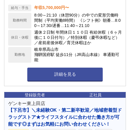
年収5,700,000円〜
給与・手当
8:00～21:10（休憩90分）の中での変形労働時
間制（平均実働8時間） 《シフト例》朝番…8:0
勤務時間
0～17:30/遅番…11:40～21:10
週休２日制 年間休日１１０日 有給休暇（６ヶ月
後に１０日付与）／特別休暇（慶弔休暇など）
休日・休暇
／産前産後休暇／育児休暇ほか
岐阜県高山市
飛騨国府駅 徒歩11分（JR高山本線） 車通勤可
勤務地
能
詳細を見る
登録販売者
正社員
ゲンキー東上田店
【下呂市】＼未経験OK・第二新卒歓迎／地域密着型ド
ラッグストア★ライフスタイルに合わせた働き方が可
能です◎まずはお気軽にお問い合わせください！