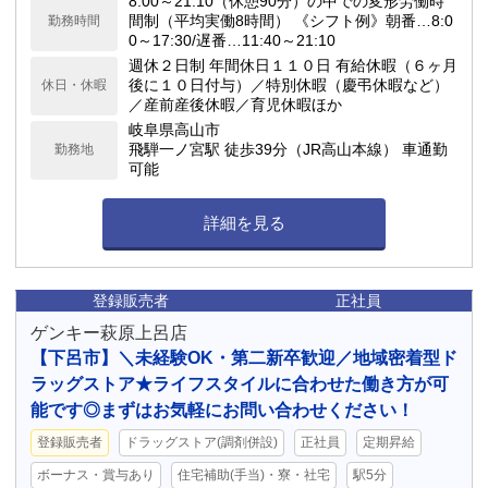
8:00～21:10（休憩90分）の中での変形労働時
間制（平均実働8時間） 《シフト例》朝番…8:0
勤務時間
0～17:30/遅番…11:40～21:10
週休２日制 年間休日１１０日 有給休暇（６ヶ月
後に１０日付与）／特別休暇（慶弔休暇など）
休日・休暇
／産前産後休暇／育児休暇ほか
岐阜県高山市
飛騨一ノ宮駅 徒歩39分（JR高山本線） 車通勤
勤務地
可能
詳細を見る
登録販売者
正社員
ゲンキー萩原上呂店
【下呂市】＼未経験OK・第二新卒歓迎／地域密着型ド
ラッグストア★ライフスタイルに合わせた働き方が可
能です◎まずはお気軽にお問い合わせください！
登録販売者
ドラッグストア(調剤併設)
正社員
定期昇給
ボーナス・賞与あり
住宅補助(手当)・寮・社宅
駅5分