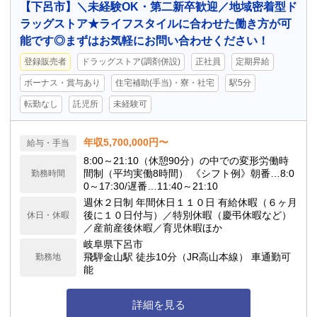
【下呂市】＼未経験OK・第二新卒歓迎／地域密着型ド
ラッグストア★ライフスタイルに合わせた働き方が可
能です◎まずはお気軽にお問い合わせください！
登録販売者
ドラッグストア(調剤併設)
正社員
定期昇給
ボーナス・賞与あり
住宅補助(手当)・寮・社宅
駅5分
転勤なし
託児所
未経験可
年収5,700,000円〜
給与・手当
8:00～21:10（休憩90分）の中での変形労働時
間制（平均実働8時間） 《シフト例》朝番…8:0
勤務時間
0～17:30/遅番…11:40～21:10
週休２日制 年間休日１１０日 有給休暇（６ヶ月
後に１０日付与）／特別休暇（慶弔休暇など）
休日・休暇
／産前産後休暇／育児休暇ほか
岐阜県下呂市
飛騨金山駅 徒歩10分（JR高山本線） 車通勤可
勤務地
能
詳細を見る