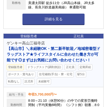
美濃太田駅 徒歩11分（JR高山本線、JR太多
勤務地
線、長良川鉄道越美南線） 車通勤可能
詳細を見る
登録販売者
正社員
ゲンキー高山三福寺店
【高山市】＼未経験OK・第二新卒歓迎／地域密着型ド
ラッグストア★ライフスタイルに合わせた働き方が可
能です◎まずはお気軽にお問い合わせください！
登録販売者
ドラッグストア(調剤併設)
正社員
定期昇給
ボーナス・賞与あり
住宅補助(手当)・寮・社宅
駅5分
転勤なし
託児所
未経験可
年収5,700,000円〜
給与・手当
8:00～21:10（休憩90分）の中での変形労働時
間制（平均実働8時間） 《シフト例》朝番…8:0
勤務時間