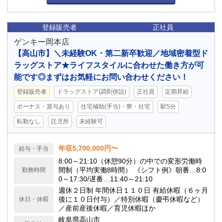
登録販売者
正社員
ゲンキー岡本店
【高山市】＼未経験OK・第二新卒歓迎／地域密着型ド
ラッグストア★ライフスタイルに合わせた働き方が可
能です◎まずはお気軽にお問い合わせください！
登録販売者
ドラッグストア(調剤併設)
正社員
定期昇給
ボーナス・賞与あり
住宅補助(手当)・寮・社宅
駅5分
転勤なし
託児所
未経験可
年収5,700,000円〜
給与・手当
8:00～21:10（休憩90分）の中での変形労働時
間制（平均実働8時間） 《シフト例》朝番…8:0
勤務時間
0～17:30/遅番…11:40～21:10
週休２日制 年間休日１１０日 有給休暇（６ヶ月
後に１０日付与）／特別休暇（慶弔休暇など）
休日・休暇
／産前産後休暇／育児休暇ほか
岐阜県高山市