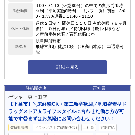
8:00～21:10（休憩90分）の中での変形労働時
間制（平均実働8時間） 《シフト例》朝番…8:0
勤務時間
0～17:30/遅番…11:40～21:10
週休２日制 年間休日１１０日 有給休暇（６ヶ月
後に１０日付与）／特別休暇（慶弔休暇など）
休日・休暇
／産前産後休暇／育児休暇ほか
岐阜県飛騨市
飛騨古川駅 徒歩13分（JR高山本線） 車通勤可
勤務地
能
詳細を見る
登録販売者
正社員
ゲンキー東上田店
【下呂市】＼未経験OK・第二新卒歓迎／地域密着型ド
ラッグストア★ライフスタイルに合わせた働き方が可
能です◎まずはお気軽にお問い合わせください！
登録販売者
ドラッグストア(調剤併設)
正社員
定期昇給