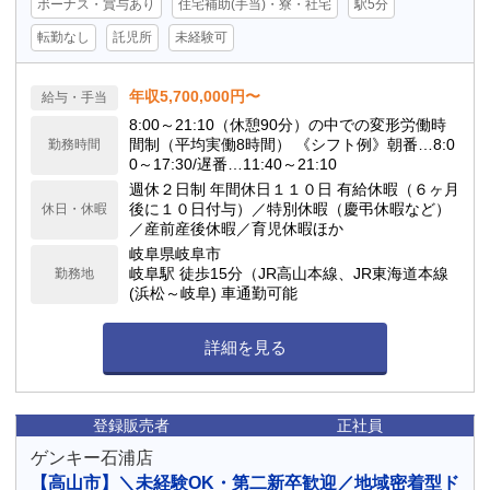
ボーナス・賞与あり
住宅補助(手当)・寮・社宅
駅5分
転勤なし
託児所
未経験可
年収5,700,000円〜
給与・手当
8:00～21:10（休憩90分）の中での変形労働時
間制（平均実働8時間） 《シフト例》朝番…8:0
勤務時間
0～17:30/遅番…11:40～21:10
週休２日制 年間休日１１０日 有給休暇（６ヶ月
後に１０日付与）／特別休暇（慶弔休暇など）
休日・休暇
／産前産後休暇／育児休暇ほか
岐阜県岐阜市
岐阜駅 徒歩15分（JR高山本線、JR東海道本線
勤務地
(浜松～岐阜) 車通勤可能
詳細を見る
登録販売者
正社員
ゲンキー石浦店
【高山市】＼未経験OK・第二新卒歓迎／地域密着型ド