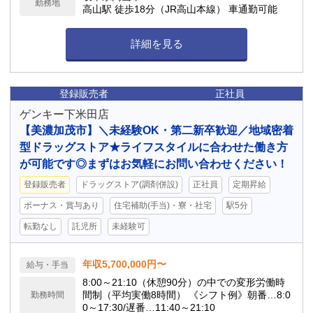
勤務地
高山駅 徒歩18分（JR高山本線） 車通勤可能
詳細を見る
登録販売者
正社員
ゲンキー下米田店
【美濃加茂市】＼未経験OK・第二新卒歓迎／地域密着
型ドラッグストア★ライフスタイルに合わせた働き方
が可能です◎まずはお気軽にお問い合わせください！
登録販売者
ドラッグストア(調剤併設)
正社員
定期昇給
ボーナス・賞与あり
住宅補助(手当)・寮・社宅
駅5分
転勤なし
託児所
未経験可
年収5,700,000円〜
給与・手当
8:00～21:10（休憩90分）の中での変形労働時
間制（平均実働8時間） 《シフト例》朝番…8:0
勤務時間
0～17:30/遅番…11:40～21:10