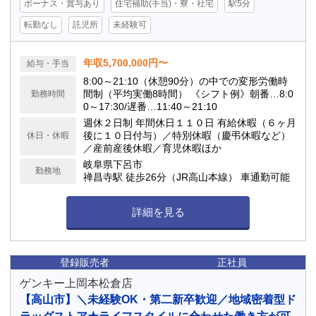
ボーナス・賞与あり
住宅補助(手当)・寮・社宅
駅5分
転勤なし
託児所
未経験可
年収5,700,000円〜
給与・手当
8:00～21:10（休憩90分）の中での変形労働時
間制（平均実働8時間） 《シフト例》朝番…8:0
勤務時間
0～17:30/遅番…11:40～21:10
週休２日制 年間休日１１０日 有給休暇（６ヶ月
後に１０日付与）／特別休暇（慶弔休暇など）
休日・休暇
／産前産後休暇／育児休暇ほか
岐阜県下呂市
勤務地
禅昌寺駅 徒歩26分（JR高山本線） 車通勤可能
詳細を見る
登録販売者
正社員
ゲンキー上岡本松倉店
【高山市】＼未経験OK・第二新卒歓迎／地域密着型ド