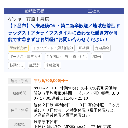
登録販売者
正社員
ゲンキー萩原上呂店
【下呂市】＼未経験OK・第二新卒歓迎／地域密着型ド
ラッグストア★ライフスタイルに合わせた働き方が可
能です◎まずはお気軽にお問い合わせください！
登録販売者
ドラッグストア(調剤併設)
正社員
定期昇給
ボーナス・賞与あり
住宅補助(手当)・寮・社宅
駅5分
転勤なし
託児所
未経験可
年収5,700,000円〜
給与・手当
8:00～21:10（休憩90分）の中での変形労働時
間制（平均実働8時間） 《シフト例》朝番…8:0
勤務時間
0～17:30/遅番…11:40～21:10
週休２日制 年間休日１１０日 有給休暇（６ヶ月
後に１０日付与）／特別休暇（慶弔休暇など）
休日・休暇
／産前産後休暇／育児休暇ほか
岐阜県下呂市
勤務地
上呂駅 徒歩3分（JR高山本線） 車通勤可能