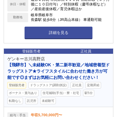
後に１０日付与）／特別休暇（慶弔休暇など）
休日・休暇
／産前産後休暇／育児休暇ほか
岐阜県岐阜市
勤務地
長森駅 徒歩8分（JR高山本線） 車通勤可能
詳細を見る
登録販売者
正社員
ゲンキー古川高野店
【飛騨市】＼未経験OK・第二新卒歓迎／地域密着型ド
ラッグストア★ライフスタイルに合わせた働き方が可
能です◎まずはお気軽にお問い合わせください！
登録販売者
ドラッグストア(調剤併設)
正社員
定期昇給
ボーナス・賞与あり
住宅補助(手当)・寮・社宅
駅5分
転勤なし
託児所
未経験可
年収5,700,000円〜
給与・手当