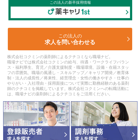
この法人の新卒採用情報
この法人の
求人を問い合わせる
株式会社コクミンの薬剤師によるクチコミなら職場ナビ。
職場ナビでは株式会社コクミンの給与、待遇・ワークライフバラン
ス・福利厚生、育児／介護支援制度・職場環境、設備・在籍スタッ
フの雰囲気、職場の風通し・スキルアップ／キャリア開発／教育体
制・法人の成長性／将来性、経営理念・女性の働きやすさ・仕事の
やりがい・入社理由・採用面接について実際に勤務経験のある薬剤
師のクチコミを掲載しています。株式会社コクミンへの転職活動に
は、職場ナビの薬剤師によるクチコミをご活用ください。