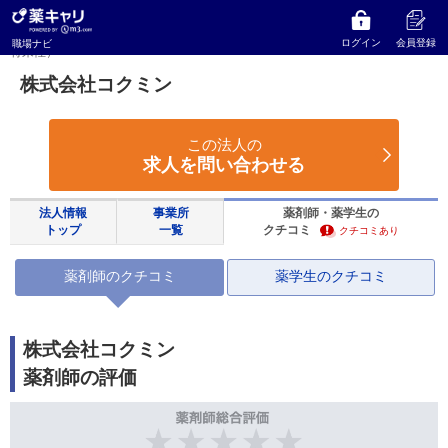
薬キャリ 職場ナビ
大阪府
大阪市住之江区
株式会社コクミン
株式会社コクミンの薬剤師のクチコミ（年収・職場環境・キャリアアップ・
ログイン
会員登録
職場ナビ
将来性）
株式会社コクミン
この法人の
求人を問い合わせる
法人情報
事業所
薬剤師・薬学生の
トップ
一覧
クチコミ
クチコミあり
薬剤師のクチコミ
薬学生のクチコミ
株式会社コクミン
薬剤師の評価