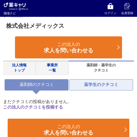
薬キャリ 職場ナビ
茨城県
東茨城群
株式会社メディックス
株式会社メディックスの薬剤師のクチコミ（年収・職場環境・キャリアアッ
ログイン
会員登録
職場ナビ
プ・将来性）
株式会社メディックス
この法人の
求人を問い合わせる
法人情報
事業所
薬剤師・薬学生の
トップ
一覧
クチコミ
薬剤師のクチコミ
薬学生のクチコミ
まだクチコミの投稿がありません。
この法人のクチコミを投稿する
この法人の
求人を問い合わせる