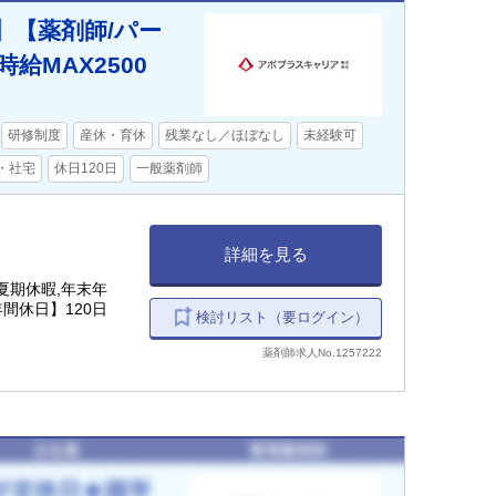
】【薬剤師/パー
給MAX2500
研修制度
産休・育休
残業なし／ほぼなし
未経験可
・社宅
休日120日
一般薬剤師
詳細を見る
夏期休暇,年末年
間休日】120日
検討リスト（要ログイン）
薬剤師求人No.1257222