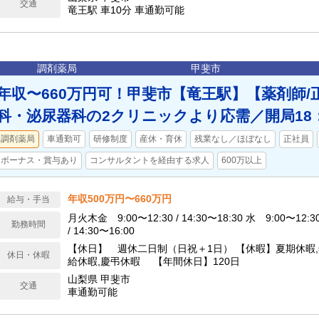
交通
竜王駅 車10分 車通勤可能
調剤薬局
甲斐市
年収〜660万円可！甲斐市【竜王駅】【薬剤師/
科・泌尿器科の2クリニックより応需／開局18
調剤薬局
車通勤可
研修制度
産休・育休
残業なし／ほぼなし
正社員
ボーナス・賞与あり
コンサルタントを経由する求人
600万以上
年収500万円〜660万円
給与・手当
月火木金 9:00〜12:30 / 14:30〜18:30 水 9:00〜12:3
勤務時間
/ 14:30〜16:00
【休日】 週休二日制（日祝＋1日） 【休暇】夏期休暇,
休日・休暇
給休暇,慶弔休暇 【年間休日】120日
山梨県 甲斐市
交通
車通勤可能