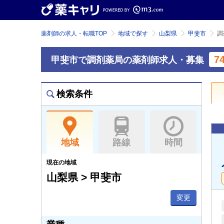
薬剤師の求人・転職TOP
地域で探す
山梨県
甲斐市
調
7
甲斐市で調剤薬局の薬剤師求人・募集
検索条件
地域
路線
時間
現在の地域
山梨県 > 甲斐市
変更