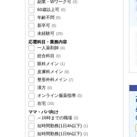
副業・Wワーク可
(
3
)
60歳以上可
(
0
)
年齢不問
(
0
)
新卒可
(
5
)
未経験可
(
29
)
応需科目・業務内容
一人薬剤師
(
4
)
総合科目
(
0
)
眼科メイン
(
1
)
皮膚科メイン
(
0
)
整形外科メイン
(
7
)
漢方
(
0
)
オンライン服薬指導
(
0
)
在宅
(
30
)
ママ・パパ向け
～16時までの職場
(
3
)
短時間勤務(1日4h以下)
(
1
)
短時間勤務(1日6h以下)
(
2
)