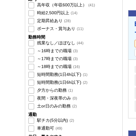
高年収（年収600万以上）
(
41
)
時給2,500円以上
(
14
)
定期昇給あり
(
28
)
ボーナス・賞与あり
(
11
)
勤務時間
残業なし／ほぼなし
(
44
)
～16時までの職場
(
3
)
～17時までの職場
(
3
)
～18時までの職場
(
16
)
短時間勤務(1日4h以下)
(
1
)
短時間勤務(1日6h以下)
(
2
)
夕方からの勤務
(
1
)
夜間・深夜帯のみ
(
0
)
土or日のみの勤務
(
2
)
通勤
駅チカ(5分以内)
(
2
)
車通勤可
(
49
)