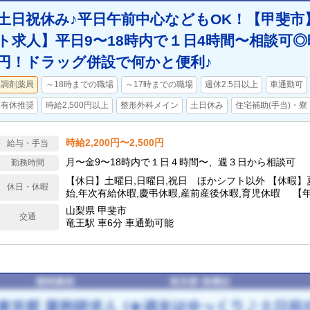
土日祝休み♪平日午前中心などもOK！【甲斐市
ト求人】平日9〜18時内で１日4時間〜相談可◎時
円！ドラッグ併設で何かと便利♪
調剤薬局
～18時までの職場
～17時までの職場
週休2.5日以上
車通勤可
有休推奨
時給2,500円以上
整形外科メイン
土日休み
住宅補助(手当)・寮
時給2,200円〜2,500円
給与・手当
月〜金9〜18時内で１日４時間〜、週３日から相談可
勤務時間
【休日】土曜日,日曜日,祝日 ほかシフト以外 【休暇】
休日・休暇
始,年次有給休暇,慶弔休暇,産前産後休暇,育児休暇 【年
山梨県 甲斐市
交通
竜王駅 車6分 車通勤可能