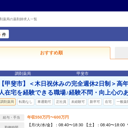
剤薬局の薬剤師求人一覧
4
件
おすすめ順
調剤薬局
甲斐市
【甲斐市】＜木日祝休みの完全週休2日制＞高年
人在宅を経験できる職場♪経験不問・向上心の
調剤薬局
転勤なし
車通勤可
正社員
未経験可
新卒可
在宅
一般薬
年収550万円〜600万円
給与・手当
【月/火/水/金】：08:40〜18:30 【土】：08:40〜18:
勤務時間