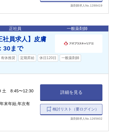
薬剤師求人No.1288419
正社員
一般薬剤師
正社員求人】皮膚
：30まで
有休推奨
定期昇給
休日120日
一般薬剤師
0 土 8:45〜12:30
詳細を見る
年末年始,年次有
検討リスト（要ログイン）
薬剤師求人No.1265602