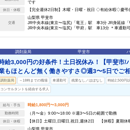
です
【完全週休2日制】木曜・日曜・祝日 ◇有給休暇◇慶弔
休日・休暇
山梨県 甲斐市
JR中央本線(東京〜塩尻)「竜王」駅 車3分 JR身延線
交通
JR中央本線(東京〜塩尻)「甲府」駅 車13分 ＊車通勤
調剤薬局
甲斐市
時給3,000円の好条件！土日祝休み！【甲斐市
業もほとんど無く働きやすさ◎週3〜5日でご
調剤薬局
～18時までの職場
車通勤可
残業なし／ほぼなし
時給2,500円
コンサルタントを経由する求人
時給1,800円〜3,000円
給与・手当
（月〜金）9:00〜18:00 ※週3〜5日の範囲で勤務
勤務時間
【休日】土曜日,日曜日,祝日,週休2日 【休暇】夏期
休日・休暇
山梨県 甲斐市