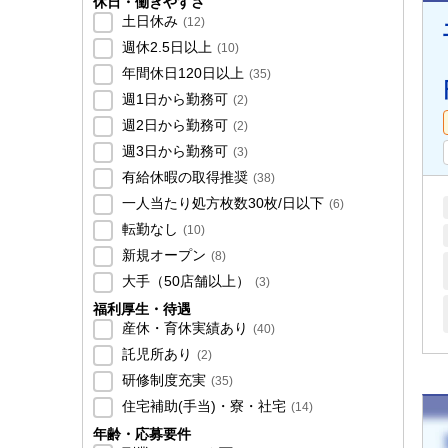
休日・働きやすさ
土日休み
(
12
)
週休2.5日以上
(
10
)
年間休日120日以上
(
35
)
週1日から勤務可
(
2
)
週2日から勤務可
(
2
)
週3日から勤務可
(
3
)
有給休暇の取得推奨
(
38
)
一人当たり処方枚数30枚/日以下
(
6
)
転勤なし
(
10
)
新規オープン
(
8
)
大手（50店舗以上）
(
3
)
福利厚生・待遇
産休・育休実績あり
(
40
)
託児所あり
(
2
)
研修制度充実
(
35
)
住宅補助(手当)・寮・社宅
(
14
)
年齢・応募要件