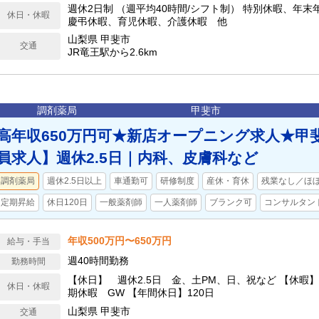
週休2日制 （週平均40時間/シフト制） 特別休暇、年
休日・休暇
慶弔休暇、育児休暇、介護休暇 他
山梨県 甲斐市
交通
JR竜王駅から2.6km
調剤薬局
甲斐市
高年収650万円可★新店オープニング求人★甲
員求人】週休2.5日｜内科、皮膚科など
調剤薬局
週休2.5日以上
車通勤可
研修制度
産休・育休
残業なし／ほ
定期昇給
休日120日
一般薬剤師
一人薬剤師
ブランク可
コンサルタン
年収500万円〜650万円
給与・手当
週40時間勤務
勤務時間
【休日】 週休2.5日 金、土PM、日、祝など 【休暇
休日・休暇
期休暇 GW 【年間休日】120日
山梨県 甲斐市
交通