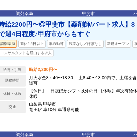
調剤薬局
甲斐市
時給2200円〜◎甲斐市【薬剤師/パート求人】8：
で週4日程度♪甲府市からもすぐ
調剤薬局
週休2.5日以上
車通勤可
残業なし／ほぼなし
新規オープン
コンサルタントを経由する求人
時給2,200円〜
給与・手当
月火水金8：40〜18:30、 土8:40〜13:00内で、土曜
勤務時間
談可
【休日】 日祝ほかシフト以外の日 【休暇】年次有給休
休日・休暇
休暇
山梨県 甲斐市
交通
竜王駅 車10分 車通勤可能
調剤薬局
甲斐市