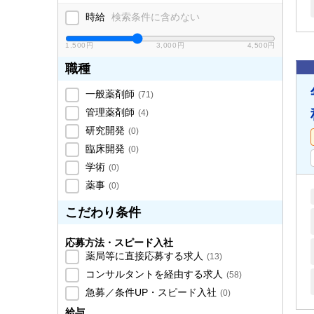
時給
検索条件に含めない
1,500円
3,000円
4,500円
職種
一般薬剤師
(
71
)
管理薬剤師
(
4
)
研究開発
(
0
)
臨床開発
(
0
)
学術
(
0
)
薬事
(
0
)
こだわり条件
応募方法・スピード入社
薬局等に直接応募する求人
(
13
)
コンサルタントを経由する求人
(
58
)
急募／条件UP・スピード入社
(
0
)
給与