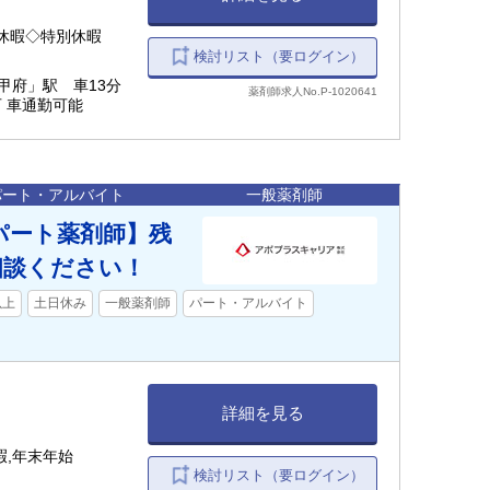
休暇◇特別休暇
検討リスト（要ログイン）
「甲府」駅 車13分
薬剤師求人No.P-1020641
可 車通勤可能
パート・アルバイト
一般薬剤師
/パート薬剤師】残
相談ください！
以上
土日休み
一般薬剤師
パート・アルバイト
詳細を見る
休暇,年末年始
検討リスト（要ログイン）