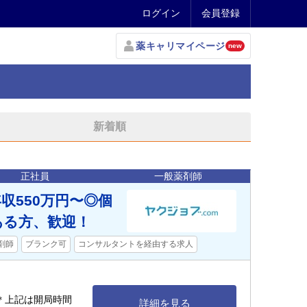
ログイン
会員登録
薬キャリマイページ
new
新着順
正社員
一般薬剤師
収550万円〜◎個
ある方、歓迎！
剤師
ブランク可
コンサルタントを経由する求人
00 ＊上記は開局時間
詳細を見る