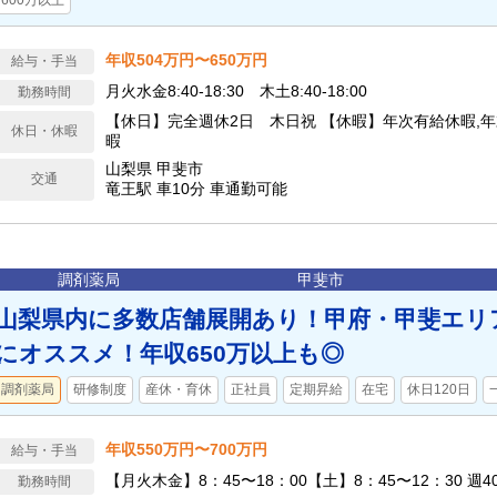
600万以上
年収504万円〜650万円
給与・手当
月火水金8:40-18:30 木土8:40-18:00
勤務時間
【休日】完全週休2日 木日祝 【休暇】年次有給休暇,年
休日・休暇
暇
山梨県 甲斐市
交通
竜王駅 車10分 車通勤可能
調剤薬局
甲斐市
山梨県内に多数店舗展開あり！甲府・甲斐エリ
にオススメ！年収650万以上も◎
調剤薬局
研修制度
産休・育休
正社員
定期昇給
在宅
休日120日
年収550万円〜700万円
給与・手当
【月火木金】8：45〜18：00【土】8：45〜12：30 週
勤務時間