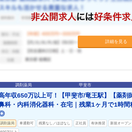
詳細を見る
調剤薬局
甲斐市
高年収650万以上可！【甲斐市/竜王駅】【薬剤
鼻科・内科消化器科・在宅｜残業1ヶ月で1時
◎
調剤薬局
車通勤可
残業なし／ほぼなし
正社員
有休推奨
新規オープン