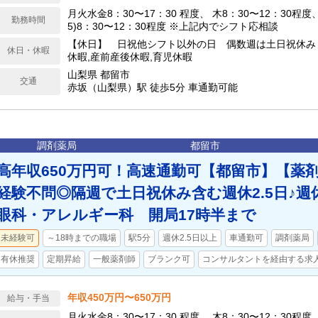
月火水金8：30〜17：30 程度、 木8：30〜12：30程度
勤務時間
5)8：30〜12：30程度 ※上記内でシフト応相談
【休日】 日祝他シフト以外の日 偶数週は土日祝休み
休日・休暇
休暇,産前産後休暇,育児休暇
山梨県 都留市
交通
赤坂（山梨県）駅 徒歩5分 車通勤可能
調剤薬局
都留市
高年収650万円可！高速通勤可【都留市】【薬剤
経験不問◎隔週で土日祝休み含む週休2.5日♪週
眼科・アレルギー科 開局17時半まで
未経験可
～18時までの職場
駅5分
週休2.5日以上
車通勤可
調剤薬局
有休推奨
定期昇給
一般薬剤師
ブランク可
コンサルタントを経由する求
年収450万円〜650万円
給与・手当
月火水金8：30〜17：30 程度、 木8：30〜12：30程度