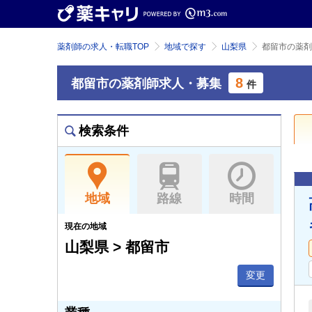
薬剤師の求人・転職TOP
地域で探す
山梨県
都留市の薬剤
8
都留市の薬剤師求人・募集
件
検索条件
地域
路線
時間
現在の地域
山梨県 > 都留市
変更