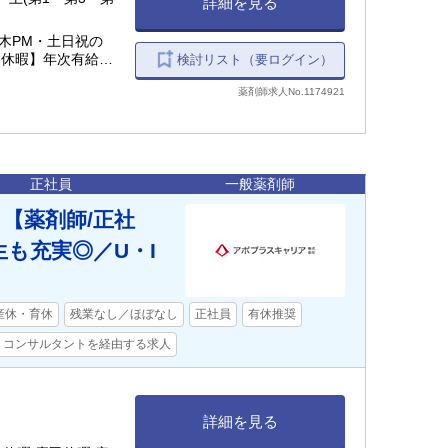
詳細を見る
木PM・土日祝の
【休暇】年次有給休
検討リスト（要ログイン）
薬剤師求人No.1174921
正社員
一般薬剤師
【薬剤師/正社
も充実◎／U・I
産休・育休
残業なし／ほぼなし
正社員
有休推奨
コンサルタントを経由する求人
詳細を見る