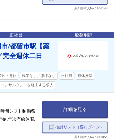
薬剤師求人No.1166144
正社員
一般薬剤師
留市/都留市駅【薬
／完全週休二日
産休・育休
残業なし／ほぼなし
正社員
有休推奨
コンサルタントを経由する求人
詳細を見る
週40時間シフト制勤務
始,年次有給休暇,
検討リスト（要ログイン）
薬剤師求人No.1211851