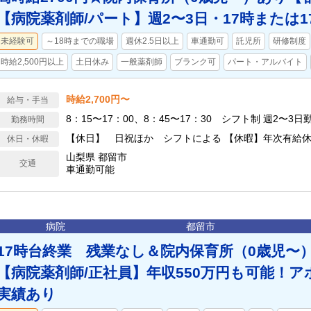
【病院薬剤師/パート】週2〜3日・17時または1
未経験可
～18時までの職場
週休2.5日以上
車通勤可
託児所
研修制度
時給2,500円以上
土日休み
一般薬剤師
ブランク可
パート・アルバイト
時給2,700円〜
給与・手当
8：15〜17：00、8：45〜17：30 シフト制 週2〜3日
勤務時間
【休日】 日祝ほか シフトによる 【休暇】年次有
休日・休暇
山梨県 都留市
交通
車通勤可能
病院
都留市
17時台終業 残業なし＆院内保育所（0歳児〜
【病院薬剤師/正社員】年収550万円も可能！
実績あり