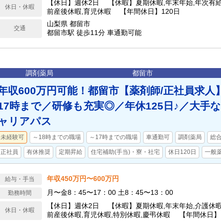
【休日】週休2日 【休暇】夏期休暇,年末年始,年次有給
休日・休暇
前産後休暇,育児休暇 【年間休日】120日
山梨県 都留市
交通
都留市駅 徒歩11分 車通勤可能
調剤薬局
都留市
年収600万円可能！都留市【薬剤師/正社員求人
17時まで／研修も充実◎／年休125日♪／大手
ャリアパス
未経験可
～18時までの職場
～17時までの職場
車通勤可
調剤薬局
総
正社員
有休推奨
定期昇給
住宅補助(手当)・寮・社宅
休日120日
一般
年収450万円〜600万円
給与・手当
月〜金8：45〜17：00 土8：45〜13：00
勤務時間
【休日】週休2日 【休暇】夏期休暇,年末年始,介護休暇
休日・休暇
前産後休暇,育児休暇,特別休暇,慶弔休暇 【年間休日】1