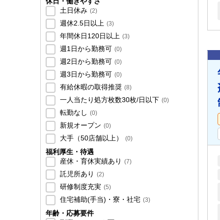
休日・働きやすさ
土日休み
(
2
)
週休2.5日以上
(
3
)
年間休日120日以上
(
3
)
週1日から勤務可
(
0
)
週2日から勤務可
(
0
)
週3日から勤務可
(
0
)
有給休暇の取得推奨
(
8
)
一人当たり処方枚数30枚/日以下
(
0
)
転勤なし
(
0
)
新規オープン
(
0
)
大手（50店舗以上）
(
0
)
福利厚生・待遇
産休・育休実績あり
(
7
)
託児所あり
(
2
)
研修制度充実
(
5
)
住宅補助(手当)・寮・社宅
(
3
)
年齢・応募要件