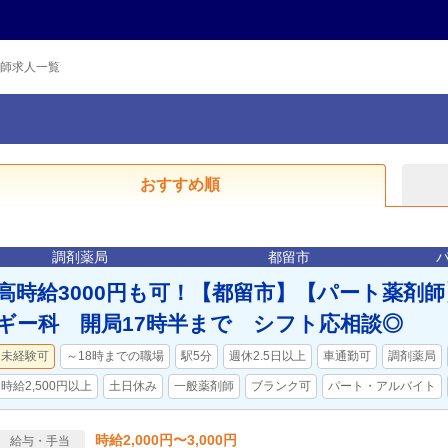
師求人一覧
おすすめ順
調剤薬局
都留市
高時給3000円も可！【都留市】【パート薬剤
ギー科 開局17時半まで シフト応相談◎
未経験可
～18時までの職場
駅5分
週休2.5日以上
車通勤可
調剤薬局
時給2,500円以上
土日休み
一般薬剤師
ブランク可
パート・アルバイト
時給2,000円〜3,000円
給与・手当