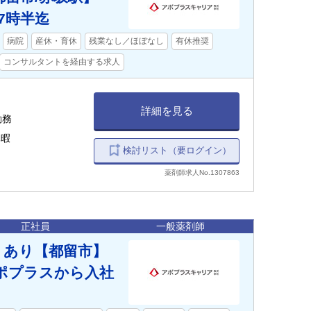
7時半迄
病院
産休・育休
残業なし／ほぼなし
有休推奨
コンサルタントを経由する求人
詳細を見る
勤務
給休暇
検討リスト（要ログイン）
薬剤師求人No.1307863
正社員
一般薬剤師
）あり【都留市】
アポプラスから入社