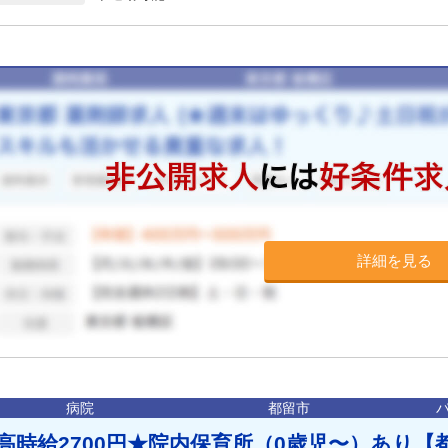
詳細を見る
病院
都留市
高時給2700円★院内保育所（0歳児〜）あり【