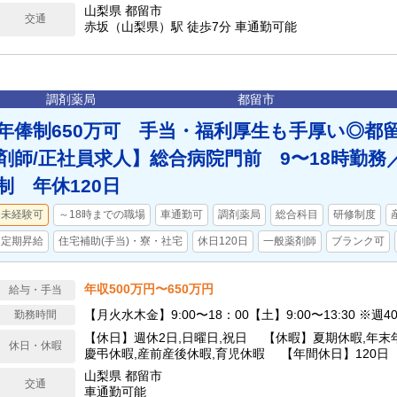
山梨県 都留市
交通
赤坂（山梨県）駅 徒歩7分 車通勤可能
調剤薬局
都留市
年俸制650万可 手当・福利厚生も手厚い◎都
剤師/正社員求人】総合病院門前 9〜18時勤務
制 年休120日
未経験可
～18時までの職場
車通勤可
調剤薬局
総合科目
研修制度
定期昇給
住宅補助(手当)・寮・社宅
休日120日
一般薬剤師
ブランク可
年収500万円〜650万円
給与・手当
【月火水木金】9:00〜18：00【土】9:00〜13:30 ※
勤務時間
【休日】週休2日,日曜日,祝日 【休暇】夏期休暇,年末年
休日・休暇
慶弔休暇,産前産後休暇,育児休暇 【年間休日】120日
山梨県 都留市
交通
車通勤可能