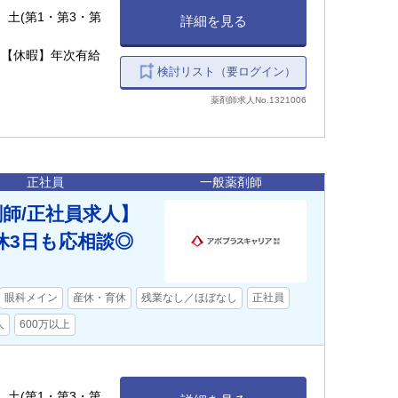
、 土(第1・第3・第
詳細を見る
 【休暇】年次有給
検討リスト（要ログイン）
薬剤師求人No.1321006
正社員
一般薬剤師
師/正社員求人】
休3日も応相談◎
眼科メイン
産休・育休
残業なし／ほぼなし
正社員
人
600万以上
、 土(第1・第3・第