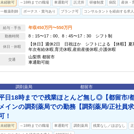
未経験可
～18時までの職場
車通勤可
託児所
研修制度
病院
産休・
一般薬剤師
ボーナス・賞与あり
ブランク可
コンサルタントを経由する求人
年収450万円〜550万円
給与・手当
8：15〜17：00、8：45〜17：30 シフト制
勤務時間
【休日】週休2日 日祝ほか シフトによる 【休暇】夏期
休日・休暇
年次有給休暇,育児休暇,産前産後休暇,介護休暇
山梨県 都留市
交通
車通勤可能
調剤薬局
都留市
平日18時までで残業ほとんど無し◎【都留市/
メインの調剤薬局での勤務【調剤薬局/正社員
可！
未経験可
～18時までの職場
車通勤可
調剤薬局
残業なし／ほぼなし
正