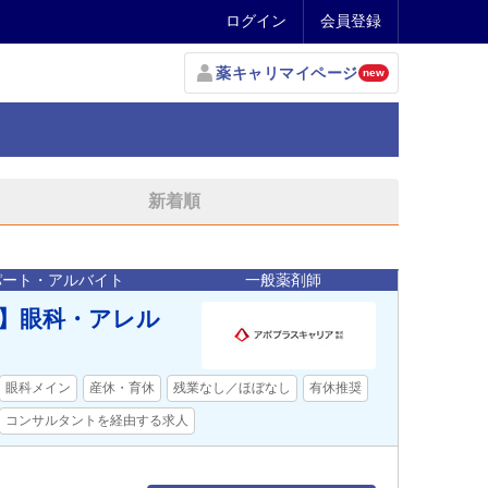
ログイン
会員登録
薬キャリマイページ
new
新着順
パート・アルバイト
一般薬剤師
師】眼科・アレル
眼科メイン
産休・育休
残業なし／ほぼなし
有休推奨
コンサルタントを経由する求人