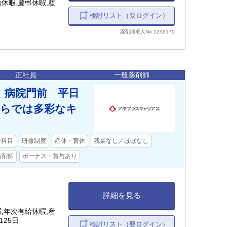
休暇,慶弔休暇,産
検討リスト（要ログイン）
薬剤師求人No.1256179
正社員
一般薬剤師
】病院門前 平日
ならでは多彩なキ
合科目
研修制度
産休・育休
残業なし／ほぼなし
薬剤師
ボーナス・賞与あり
詳細を見る
,年次有給休暇,産
25日
検討リスト（要ログイン）