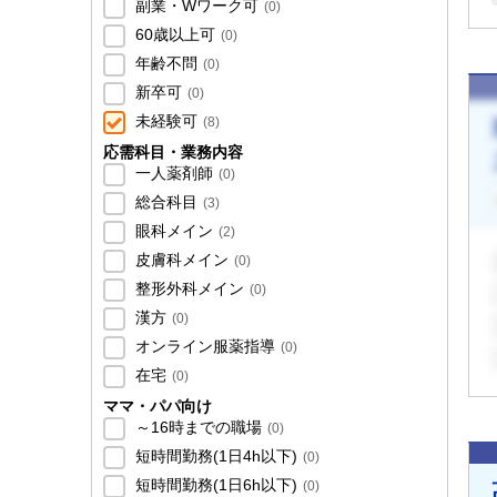
副業・Wワーク可
(
0
)
60歳以上可
(
0
)
年齢不問
(
0
)
新卒可
(
0
)
未経験可
(
8
)
応需科目・業務内容
一人薬剤師
(
0
)
総合科目
(
3
)
眼科メイン
(
2
)
皮膚科メイン
(
0
)
整形外科メイン
(
0
)
漢方
(
0
)
オンライン服薬指導
(
0
)
在宅
(
0
)
ママ・パパ向け
～16時までの職場
(
0
)
短時間勤務(1日4h以下)
(
0
)
短時間勤務(1日6h以下)
(
0
)