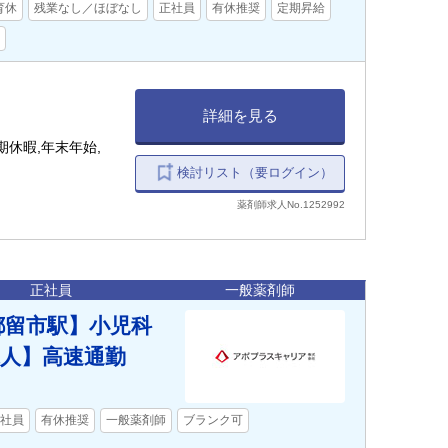
育休
残業なし／ほぼなし
正社員
有休推奨
定期昇給
詳細を見る
休暇,年末年始,
検討リスト（要ログイン）
薬剤師求人No.1252992
正社員
一般薬剤師
都留市駅】小児科
求人】高速通勤
社員
有休推奨
一般薬剤師
ブランク可