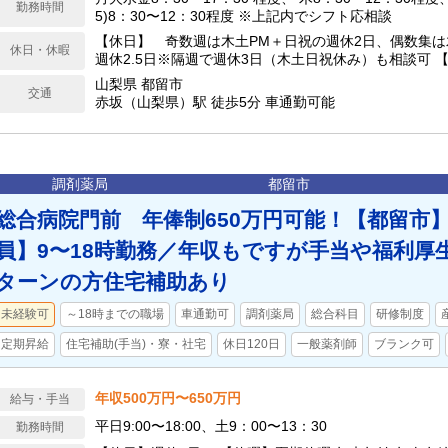
勤務時間
5)8：30〜12：30程度 ※上記内でシフト応相談
【休日】 奇数週は木土PM＋日祝の週休2日、偶数集は
休日・休暇
週休2.5日※隔週で週休3日（木土日祝休み）も相談可 
暇,産前産後休暇,育児休暇
山梨県 都留市
交通
赤坂（山梨県）駅 徒歩5分 車通勤可能
調剤薬局
都留市
総合病院門前 年俸制650万円可能！【都留市】
員】9〜18時勤務／年収もですが手当や福利厚生
ターンの方住宅補助あり
未経験可
～18時までの職場
車通勤可
調剤薬局
総合科目
研修制度
定期昇給
住宅補助(手当)・寮・社宅
休日120日
一般薬剤師
ブランク可
年収500万円〜650万円
給与・手当
平日9:00〜18:00、土9：00〜13：30
勤務時間