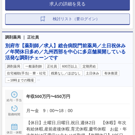
求人の詳細を見る
検討リスト（要ログイン）
調剤薬局 ｜ 正社員
別府市【薬剤師／求人】総合病院門前薬局／土日祝休み
／年間休日多め／九州西部を中心に多店舗展開している
活発な調剤チェーンです
調剤薬局
一般薬剤師
正社員
600万以上
定期昇給
住宅補助(手当)・寮・社宅
残業なし／ほぼなし
土日休み
有休推奨
…
～18時までの職場
年収500万円〜650万円
給与・手当
月〜金 9：00〜18：00
勤務時間
【休日】土曜日,日曜日,祝日,週休2日 【休暇】年次
有給休暇,産前産後休暇,育児休暇,慶弔休暇 お盆・年
休日・休暇