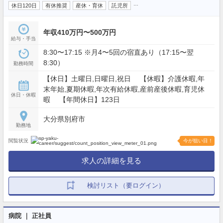
…
休日120日
有休推奨
産休・育休
託児所
年収410万円〜500万円
給与・手当
8:30〜17:15 ※月4〜5回の宿直あり（17:15〜翌
8:30）
勤務時間
【休日】土曜日,日曜日,祝日 【休暇】介護休暇,年
末年始,夏期休暇,年次有給休暇,産前産後休暇,育児休
休日・休暇
暇 【年間休日】123日
大分県別府市
勤務地
閲覧状況
今が狙い目！
求人の詳細を見る
検討リスト（要ログイン）
病院 ｜ 正社員