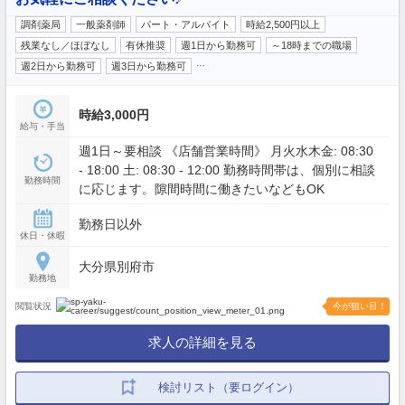
調剤薬局
一般薬剤師
パート・アルバイト
時給2,500円以上
残業なし／ほぼなし
有休推奨
週1日から勤務可
～18時までの職場
…
週2日から勤務可
週3日から勤務可
時給3,000円
給与・手当
週1日～要相談 《店舗営業時間》 月火水木金: 08:30
- 18:00 土: 08:30 - 12:00 勤務時間帯は、個別に相談
勤務時間
に応じます。隙間時間に働きたいなどもOK
勤務日以外
休日・休暇
大分県別府市
勤務地
閲覧状況
今が狙い目！
求人の詳細を見る
検討リスト（要ログイン）