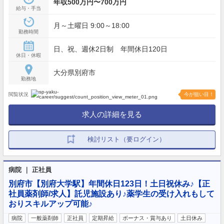
年収500万円〜700万円
給与・手当
月～土曜日 9:00～18:00
勤務時間
日、祝、週休2日制 年間休日120日
休日・休暇
大分県別府市
勤務地
閲覧状況
今が狙い目！
求人の詳細を見る
検討リスト（要ログイン）
病院 ｜ 正社員
別府市【別府大学駅】年間休日123日！土日祝休み♪【正
社員薬剤師/求人】託児施設あり♪薬学生の受け入れもして
おりスキルアップ可能♪
病院
一般薬剤師
正社員
定期昇給
ボーナス・賞与あり
土日休み