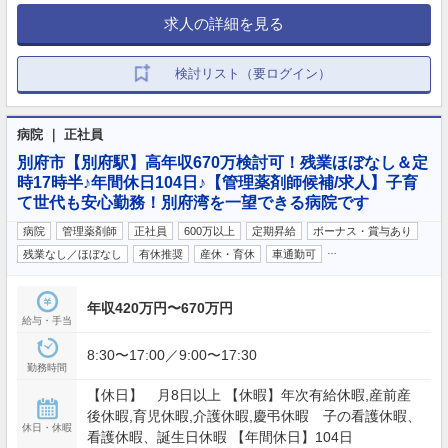
求人の詳細を見る
検討リスト（要ログイン）
病院 ｜ 正社員
別府市【別府駅】高年収670万検討可！残業ほぼなし＆定
時17時半♪年間休日104日♪【管理薬剤師候補/求人】子育
て世代も安心勤務！別府湾を一望できる病院です
病院
管理薬剤師
正社員
600万以上
定期昇給
ボーナス・賞与あり
…
残業なし／ほぼなし
有休推奨
産休・育休
車通勤可
年収420万円〜670万円
給与・手当
8:30〜17:00／9:00〜17:30
勤務時間
【休日】 月8日以上 【休暇】年次有給休暇,産前産
後休暇,育児休暇,介護休暇,慶弔休暇 子の看護休暇、
休日・休暇
看護休暇、誕生日休暇 【年間休日】104日