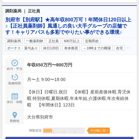
調剤薬局 ｜ 正社員
別府市【別府駅】★高年収800万可！年間休日120日以上
♪【正社員薬剤師】風通しの良い大手グループの店舗で
す！キャリアパスも多彩でやりたい事ができる環境♪
調剤薬局
一般薬剤師
正社員
600万以上
定期昇給
…
ボーナス・賞与あり
休日120日
有休推奨
～18時までの職場
在宅
年収650万円〜800万円
給与・手当
月〜土 9:00〜18:00
勤務時間
【休日】日曜日,祝日 【休暇】産前産後休暇,育児休
暇,特別休暇,夏期休暇,年末年始,介護休暇,年次有給休
休日・休暇
暇 【年間休日】123日
大分県別府市
勤務地
閲覧状況
今が狙い目！