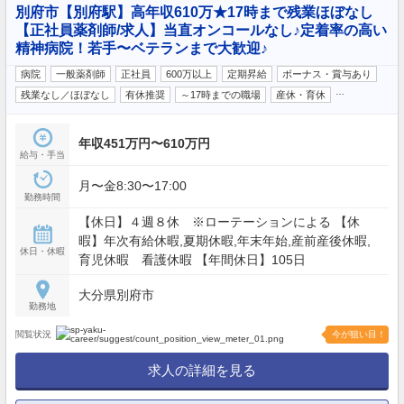
別府市【別府駅】高年収610万★17時まで残業ほぼなし
【正社員薬剤師/求人】当直オンコールなし♪定着率の高い
精神病院！若手〜ベテランまで大歓迎♪
病院
一般薬剤師
正社員
600万以上
定期昇給
ボーナス・賞与あり
…
残業なし／ほぼなし
有休推奨
～17時までの職場
産休・育休
年収451万円〜610万円
給与・手当
月〜金8:30〜17:00
勤務時間
【休日】４週８休 ※ローテーションによる 【休
暇】年次有給休暇,夏期休暇,年末年始,産前産後休暇,
休日・休暇
育児休暇 看護休暇 【年間休日】105日
大分県別府市
勤務地
閲覧状況
今が狙い目！
求人の詳細を見る