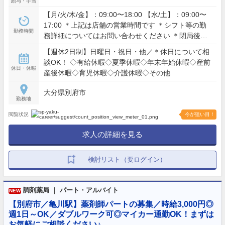
給与・手当
【月/火/木/金】：09:00〜18:00 【水/土】：09:00〜
17:00 ＊上記は店舗の営業時間です ＊シフト等の勤
勤務時間
務詳細についてはお問い合わせください ＊閉局後、
18時30分頃まで交代制勤務（当番以外は帰宅）
【週休2日制】日曜日・祝日・他／＊休日について相
談OK！ ◇有給休暇◇夏季休暇◇年末年始休暇◇産前
休日・休暇
産後休暇◇育児休暇◇介護休暇◇その他
大分県別府市
勤務地
閲覧状況
今が狙い目！
求人の詳細を見る
検討リスト（要ログイン）
調剤薬局 ｜ パート・アルバイト
NEW
【別府市／亀川駅】薬剤師パートの募集／時給3,000円◎
週1日～OK／ダブルワーク可◎マイカー通勤OK！まずは
お気軽にご相談ください♪