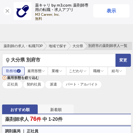
薬キャリ by m3.com: 薬剤師専
表示
用の転職・求人アプリ
ログイン
会員登録
M3 Career, Inc.

無料
別府市の薬剤師求人一覧
薬剤師の求人・転職TOP
地域で探す
大分県
大分県 別府市
変更
勤務地
雇用形態
業種
こだわり
職種
給与
✓
雇用形態を絞り込む
正社員
契約社員
派遣
パート・アルバイト
おすすめ順
新着順
76
薬剤師求人
件
中 1-20件
調剤薬局 ｜ 正社員