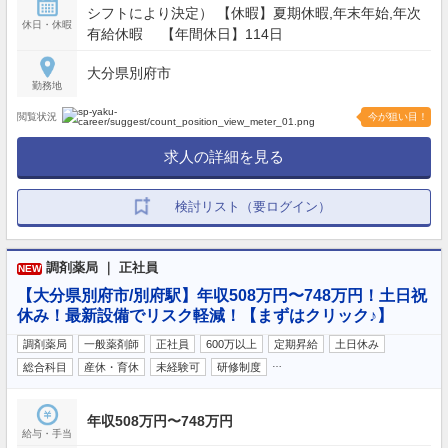
シフトにより決定） 【休暇】夏期休暇,年末年始,年次
休日・休暇
有給休暇 【年間休日】114日
大分県別府市
勤務地
閲覧状況
今が狙い目！
求人の詳細を見る
検討リスト（要ログイン）
調剤薬局 ｜ 正社員
NEW
【大分県別府市/別府駅】年収508万円〜748万円！土日祝
休み！最新設備でリスク軽減！【まずはクリック♪】
調剤薬局
一般薬剤師
正社員
600万以上
定期昇給
土日休み
…
総合科目
産休・育休
未経験可
研修制度
年収508万円〜748万円
給与・手当