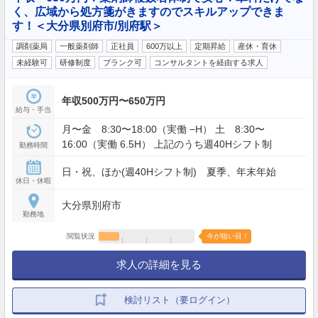
く、広域から処方箋がきますのでスキルアップできま
す！＜大分県別府市/別府駅＞
調剤薬局
一般薬剤師
正社員
600万以上
定期昇給
産休・育休
未経験可
研修制度
ブランク可
コンサルタントを経由する求人
年収500万円〜650万円
給与・手当
月〜金 8:30〜18:00（実働 −H） 土 8:30〜
16:00（実働 6.5H） 上記のうち週40Hシフト制
勤務時間
日・祝、ほか(週40Hシフト制) 夏季、年末年始
休日・休暇
大分県別府市
勤務地
閲覧状況
今が狙い目！
求人の詳細を見る
検討リスト（要ログイン）