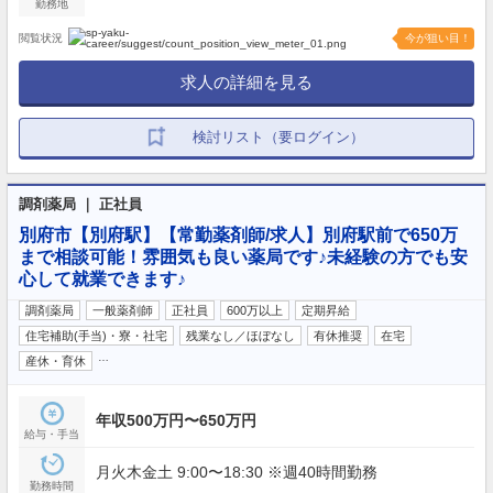
勤務地
閲覧状況
今が狙い目！
求人の詳細を見る
検討リスト（要ログイン）
調剤薬局 ｜ 正社員
別府市【別府駅】【常勤薬剤師/求人】別府駅前で650万
まで相談可能！雰囲気も良い薬局です♪未経験の方でも安
心して就業できます♪
調剤薬局
一般薬剤師
正社員
600万以上
定期昇給
住宅補助(手当)・寮・社宅
残業なし／ほぼなし
有休推奨
在宅
…
産休・育休
年収500万円〜650万円
給与・手当
月火木金土 9:00〜18:30 ※週40時間勤務
勤務時間