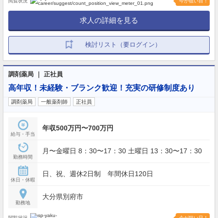
閲覧状況
今が狙い目！
求人の詳細を見る
検討リスト（要ログイン）
調剤薬局 ｜ 正社員
高年収！未経験・ブランク歓迎！充実の研修制度あり
調剤薬局
一般薬剤師
正社員
年収500万円〜700万円
給与・手当
月〜金曜日 8：30〜17：30 土曜日 13：30〜17：30
勤務時間
日、祝、週休2日制 年間休日120日
休日・休暇
大分県別府市
勤務地
閲覧状況
今が狙い目！