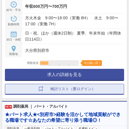
年収600万円〜700万円
給与・手当
月火木金 9:00〜18:00（実働 8H） 水土 9:00〜
17:00（実働 7H）
勤務時間
日・祝、ほか（週休2日制） 夏季、年末年始（年間休
日114日）
休日・休暇
大分県別府市
勤務地
閲覧状況
今が狙い目！
求人の詳細を見る
検討リスト（要ログイン）
調剤薬局 ｜ パート・アルバイト
NEW
★パート求人★<別府市>経験を活かして地域貢献ができ
る職場です☆あなたの希望に寄り添う職場◎！
調剤薬局
一般薬剤師
パート・アルバイト
皮膚科メイン