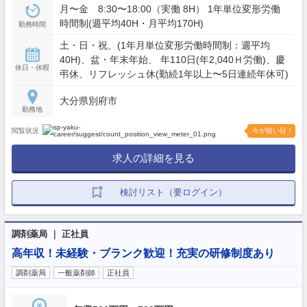
月〜金 8:30〜18:00（実働 8H） 1年単位変形労働
時間制(週平均40H・月平均170H)
勤務時間
土・日・祝、(1年月単位変形労働時間制：週平均
40H)、盆・年末年始、 年110日(年2,040Ｈ労働)、慶
休日・休暇
弔休、リフレッシュ休(勤続1年以上〜5日連続年休可)
大分県別府市
勤務地
閲覧状況
今が狙い目！
求人の詳細を見る
検討リスト（要ログイン）
調剤薬局 ｜ 正社員
高年収！未経験・ブランク歓迎！充実の研修制度あり
調剤薬局
一般薬剤師
正社員