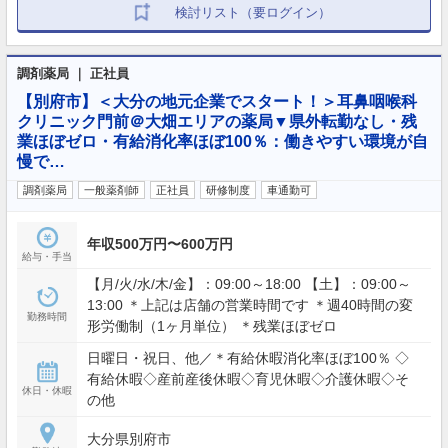
検討リスト（要ログイン）
調剤薬局 ｜ 正社員
【別府市】＜大分の地元企業でスタート！＞耳鼻咽喉科
クリニック門前＠大畑エリアの薬局▼県外転勤なし・残
業ほぼゼロ・有給消化率ほぼ100％：働きやすい環境が自
慢で…
調剤薬局
一般薬剤師
正社員
研修制度
車通勤可
年収500万円〜600万円
給与・手当
【月/火/水/木/金】：09:00～18:00 【土】：09:00～
13:00 ＊上記は店舗の営業時間です ＊週40時間の変
勤務時間
形労働制（1ヶ月単位） ＊残業ほぼゼロ
日曜日・祝日、他／＊有給休暇消化率ほぼ100％ ◇
有給休暇◇産前産後休暇◇育児休暇◇介護休暇◇そ
休日・休暇
の他
大分県別府市