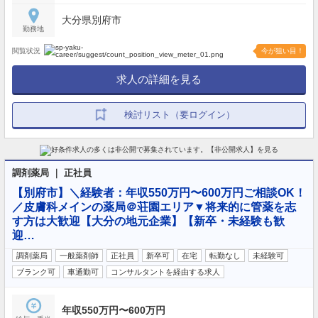
大分県別府市
勤務地
閲覧状況
今が狙い目！
求人の詳細を見る
検討リスト（要ログイン）
調剤薬局 ｜ 正社員
【別府市】＼経験者：年収550万円〜600万円ご相談OK！
／皮膚科メインの薬局＠荘園エリア▼将来的に管薬を志
す方は大歓迎【大分の地元企業】【新卒・未経験も歓
迎…
調剤薬局
一般薬剤師
正社員
新卒可
在宅
転勤なし
未経験可
ブランク可
車通勤可
コンサルタントを経由する求人
年収550万円〜600万円