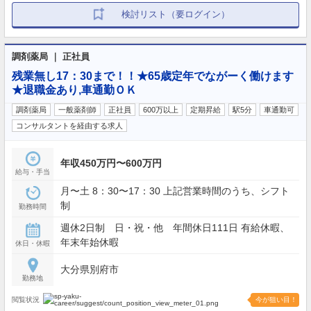
検討リスト（要ログイン）
調剤薬局 ｜ 正社員
残業無し17：30まで！！★65歳定年でながーく働けます
★退職金あり,車通勤ＯＫ
調剤薬局
一般薬剤師
正社員
600万以上
定期昇給
駅5分
車通勤可
コンサルタントを経由する求人
年収450万円〜600万円
給与・手当
月〜土 8：30〜17：30 上記営業時間のうち、シフト
制
勤務時間
週休2日制 日・祝・他 年間休日111日 有給休暇、
年末年始休暇
休日・休暇
大分県別府市
勤務地
閲覧状況
今が狙い目！