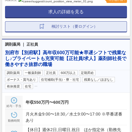
求人の詳細を見る
検討リスト（要ログイン）
調剤薬局 ｜ 正社員
別府市【別府駅】高年収600万可能★早遅シフトで残業な
し♪プライベートも充実可能【正社員/求人】薬剤師社長で
働きやすさ抜群の職場
調剤薬局
一般薬剤師
正社員
600万以上
定期昇給
ボーナス・賞与あり
住宅補助(手当)・寮・社宅
残業なし／ほぼなし
…
有休推奨
在宅
年収550万円〜600万円
給与・手当
月火木金9:00〜18:30／水土9:00〜17:00 ※早番遅番
あり
勤務時間
【休日】週休2日,日曜日,祝日 ほか指定休（勤務先