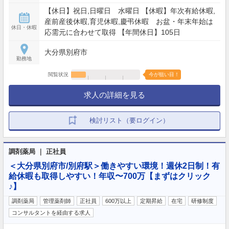
【休日】祝日,日曜日 水曜日 【休暇】年次有給休暇,
産前産後休暇,育児休暇,慶弔休暇 お盆・年末年始は
休日・休暇
応需元に合わせて取得 【年間休日】105日
大分県別府市
勤務地
閲覧状況
今が狙い目！
求人の詳細を見る
検討リスト（要ログイン）
調剤薬局 ｜ 正社員
＜大分県別府市/別府駅＞働きやすい環境！週休2日制！有
給休暇も取得しやすい！年収〜700万【まずはクリック
♪】
調剤薬局
管理薬剤師
正社員
600万以上
定期昇給
在宅
研修制度
コンサルタントを経由する求人