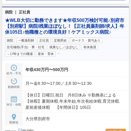
病院 ｜ 正社員
★WLB大切に勤務できます★年収500万検討可能♪別府市
【別府駅】病院/残業ほぼなし！【正社員薬剤師/求人】年
休105日♪他職種との環境良好！ケアミックス病院♪
病院
一般薬剤師
正社員
定期昇給
ボーナス・賞与あり
住宅補助(手当)・寮・社宅
残業なし／ほぼなし
有休推奨
…
～17時までの職場
産休・育休
年収430万円〜500万円
給与・手当
月〜金8:30〜17:00／土8:30〜12:30
勤務時間
【休日】日曜日,祝日 月8日休み ※勤務表による
【休暇】夏期休暇,年末年始,年次有給休暇,育児休暇,
休日・休暇
産前産後休暇 【年間休日】105日
大分県別府市
勤務地