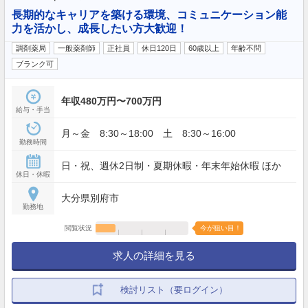
長期的なキャリアを築ける環境、コミュニケーション能
力を活かし、成長したい方大歓迎！
調剤薬局
一般薬剤師
正社員
休日120日
60歳以上
年齢不問
ブランク可
年収480万円〜700万円
給与・手当
月～金 8:30～18:00 土 8:30～16:00
勤務時間
日・祝、週休2日制・夏期休暇・年末年始休暇 ほか
休日・休暇
大分県別府市
勤務地
閲覧状況
今が狙い目！
求人の詳細を見る
検討リスト（要ログイン）