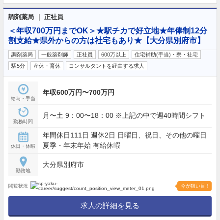
調剤薬局 ｜ 正社員
＜年収700万円までOK＞★駅チカで好立地★年俸制12分
割支給★県外からの方は社宅もあり★【大分県別府市】
調剤薬局
一般薬剤師
正社員
600万以上
住宅補助(手当)・寮・社宅
駅5分
産休・育休
コンサルタントを経由する求人
年収600万円〜700万円
給与・手当
月〜土 9：00〜18：00 ※上記の中で週40時間シフト
勤務時間
年間休日111日 週休2日 日曜日、祝日、その他の曜日
夏季・年末年始 有給休暇
休日・休暇
大分県別府市
勤務地
閲覧状況
今が狙い目！
求人の詳細を見る