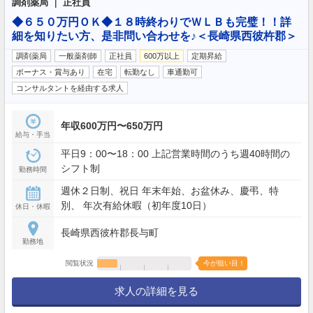
調剤薬局 ｜ 正社員
◆６５０万円ＯＫ◆１８時終わりでＷＬＢも完璧！！詳
細を知りたい方、是非問い合わせを♪＜長崎県西彼杵郡＞
調剤薬局
一般薬剤師
正社員
600万以上
定期昇給
ボーナス・賞与あり
在宅
転勤なし
車通勤可
コンサルタントを経由する求人
年収600万円〜650万円
給与・手当
平日9：00〜18：00 上記営業時間のうち週40時間の
シフト制
勤務時間
週休２日制、祝日 年末年始、お盆休み、慶弔、特
別、 年次有給休暇（初年度10日）
休日・休暇
長崎県西彼杵郡長与町
勤務地
閲覧状況
今が狙い目！
求人の詳細を見る