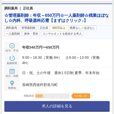
調剤薬局 ｜ 正社員
☆管理薬剤師：年収～650万円☆一人薬剤師☆残業ほぼな
し☆内科、呼吸器科応需【まずはクリック♪】
調剤薬局
管理薬剤師
正社員
600万以上
残業なし／ほぼなし
一人薬剤師
産休・育休
コンサルタントを経由する求人
年収540万円〜650万円
給与・手当
9:00～18:30（実働 8H） 土9:00～13:00（実働
4H）
勤務時間
日・祝、土の午後 週休1.5日制 夏季、年末年始
休日・休暇
長崎県西彼杵郡長与町
勤務地
閲覧状況
今が狙い目！
求人の詳細を見る