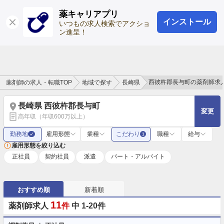
薬キャリアプリ
インストール
ログイン
会員登録
いつもの求人検索でアクショ
ン進呈！
西彼杵郡長与町の薬剤師求
薬剤師の求人・転職TOP
地域で探す
長崎県
長崎県 西彼杵郡長与町
変更
高年収（年収600万以上）
勤務地
雇用形態
業種
こだわり
職種
給与
✓
1
雇用形態を絞り込む
正社員
契約社員
派遣
パート・アルバイト
おすすめ順
新着順
11
薬剤師求人
件
中 1-20件