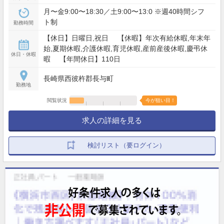
月〜金9:00〜18:30／土9:00〜13:0 ※週40時間シフ
ト制
勤務時間
【休日】日曜日,祝日 【休暇】年次有給休暇,年末年
始,夏期休暇,介護休暇,育児休暇,産前産後休暇,慶弔休
休日・休暇
暇 【年間休日】110日
長崎県西彼杵郡長与町
勤務地
閲覧状況
今が狙い目！
求人の詳細を見る
検討リスト（要ログイン）