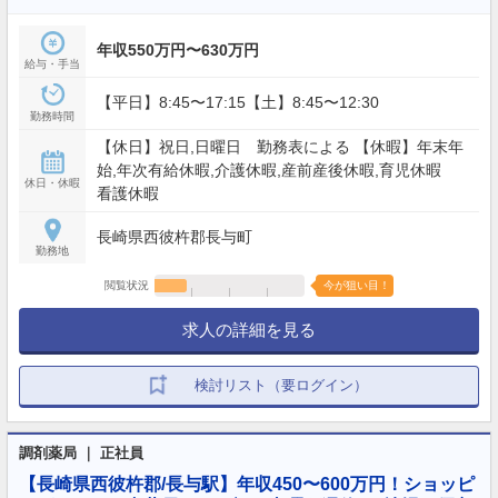
年収550万円〜630万円
給与・手当
【平日】8:45〜17:15【土】8:45〜12:30
勤務時間
【休日】祝日,日曜日 勤務表による 【休暇】年末年
始,年次有給休暇,介護休暇,産前産後休暇,育児休暇
休日・休暇
看護休暇
長崎県西彼杵郡長与町
勤務地
閲覧状況
今が狙い目！
求人の詳細を見る
検討リスト（要ログイン）
調剤薬局 ｜ 正社員
【長崎県西彼杵郡/長与駅】年収450〜600万円！ショッピ