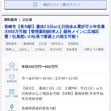
検討リスト（要ログイン）
調剤薬局 ｜ 正社員
長崎市【長与駅】週休2.5日or土日祝休み選択可☆年収最
大650万可能【管理薬剤師/求人】眼科メインに広域応
需！社員想いの社長で家庭との両立可能！
調剤薬局
一般薬剤師
正社員
600万以上
定期昇給
残業なし／ほぼなし
土日休み
休日120日
有休推奨
～18時までの職場
…
年収500万円〜650万円
給与・手当
月〜金9:00〜18:00／土9:00〜13:00
勤務時間
【休日】 週休2.5日（日、土曜PM、平日1日）or土
日祝休みなど相談あ可能 【休暇】夏期休暇,年末年始,
休日・休暇
年次有給休暇
長崎県西彼杵郡長与町