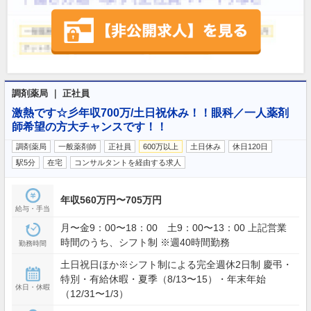
調剤薬局 ｜ 正社員
激熱です☆彡年収700万/土日祝休み！！眼科／一人薬剤
師希望の方大チャンスです！！
調剤薬局
一般薬剤師
正社員
600万以上
土日休み
休日120日
駅5分
在宅
コンサルタントを経由する求人
年収560万円〜705万円
給与・手当
月〜金9：00〜18：00 土9：00〜13：00 上記営業
時間のうち、シフト制 ※週40時間勤務
勤務時間
土日祝日ほか※シフト制による完全週休2日制 慶弔・
特別・有給休暇・夏季（8/13〜15）・年末年始
休日・休暇
（12/31〜1/3）