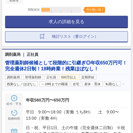
勤務地
閲覧状況
今が狙い目！
求人の詳細を見る
検討リスト（要ログイン）
調剤薬局 ｜ 正社員
管理薬剤師候補として段階的に引継ぎ◎年収650万円可！
完全週休2日制！18時終業！残業ほぼなし！
調剤薬局
管理薬剤師
正社員
600万以上
定期昇給
…
残業なし／ほぼなし
～18時までの職場
在宅
産休・育休
転勤なし
年収580万円〜650万円
給与・手当
平日 9:00〜18:00（実働 うち8H） 土 9:00〜
13:00（実働 4H）
勤務時間
日・祝、平日1日、土の午後（完全週休二日制） ※祝