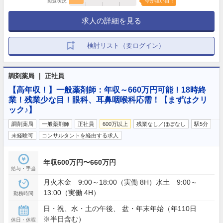
閲覧状況
今が狙い目！
求人の詳細を見る
検討リスト（要ログイン）
調剤薬局 ｜ 正社員
【高年収！】一般薬剤師：年収～660万円可能！18時終
業！残業少な目！眼科、耳鼻咽喉科応需！【まずはクリ
ック♪】
調剤薬局
一般薬剤師
正社員
600万以上
残業なし／ほぼなし
駅5分
未経験可
コンサルタントを経由する求人
年収600万円〜660万円
給与・手当
月火木金 9:00～18:00（実働 8H）水土 9:00～
13:00（実働 4H）
勤務時間
日・祝、水・土の午後、 盆・年末年始（年110日
※半日含む）
休日・休暇