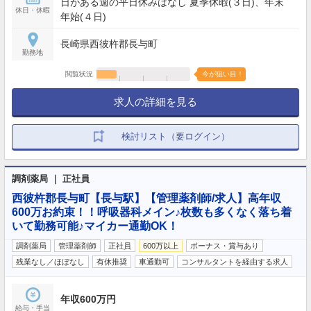
日がある週の平日休みはなし 夏季休暇(３日)、年末
休日・休暇
年始(４日)
長崎県西彼杵郡長与町
勤務地
閲覧状況
今が狙い目！
求人の詳細を見る
検討リスト（要ログイン）
調剤薬局 ｜ 正社員
西彼杵郡長与町【長与駅】【管理薬剤師/求人】高年収
600万お約束！！呼吸器科メイン♪枚数も多くなく落ち着
いて勤務可能♪マイカー通勤OK！
調剤薬局
管理薬剤師
正社員
600万以上
ボーナス・賞与あり
残業なし／ほぼなし
有休推奨
車通勤可
コンサルタントを経由する求人
年収600万円
給与・手当