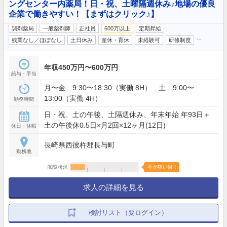
ングセンター内薬局！日・祝、土曜隔週休み♪地場の優良
企業で働きやすい！【まずはクリック♪】
調剤薬局
一般薬剤師
正社員
600万以上
定期昇給
…
残業なし／ほぼなし
土日休み
産休・育休
未経験可
研修制度
年収450万円〜600万円
給与・手当
月〜金 9:30〜18:30（実働 8H） 土 9:00〜
13:00（実働 4H）
勤務時間
日・祝、土の午後、土隔週休み、年末年始 年93日＋
土の午後休0.5日×月2回×12ヶ月(12日)
休日・休暇
長崎県西彼杵郡長与町
勤務地
閲覧状況
今が狙い目！
求人の詳細を見る
検討リスト（要ログイン）