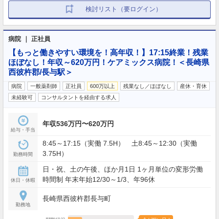
検討リスト（要ログイン）
病院 ｜ 正社員
【もっと働きやすい環境を！高年収！】17:15終業！残業
ほぼなし！年収～620万円！ケアミックス病院！＜長崎県
西彼杵郡/長与駅＞
病院
一般薬剤師
正社員
600万以上
残業なし／ほぼなし
産休・育休
未経験可
コンサルタントを経由する求人
年収536万円〜620万円
給与・手当
8:45～17:15（実働 7.5H） 土8:45～12:30（実働
3.75H）
勤務時間
日・祝、土の午後、ほか月1日 1ヶ月単位の変形労働
時間制 年末年始12/30～1/3、年96休
休日・休暇
長崎県西彼杵郡長与町
勤務地