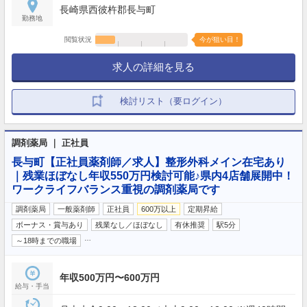
長崎県西彼杵郡長与町
勤務地
閲覧状況
今が狙い目！
求人の詳細を見る
検討リスト（要ログイン）
調剤薬局 ｜ 正社員
長与町【正社員薬剤師／求人】整形外科メイン在宅あり
｜残業ほぼなし年収550万円検討可能♪県内4店舗展開中！
ワークライフバランス重視の調剤薬局です
調剤薬局
一般薬剤師
正社員
600万以上
定期昇給
ボーナス・賞与あり
残業なし／ほぼなし
有休推奨
駅5分
…
～18時までの職場
年収500万円〜600万円
給与・手当