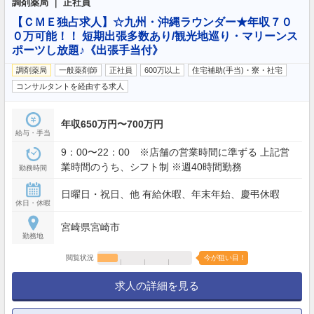
調剤薬局 ｜ 正社員
【ＣＭＥ独占求人】☆九州・沖縄ラウンダー★年収７０
０万可能！！ 短期出張多数あり/観光地巡り・マリーンス
ポーツし放題♪《出張手当付》
調剤薬局
一般薬剤師
正社員
600万以上
住宅補助(手当)・寮・社宅
コンサルタントを経由する求人
年収650万円〜700万円
給与・手当
9：00〜22：00 ※店舗の営業時間に準ずる 上記営
業時間のうち、シフト制 ※週40時間勤務
勤務時間
日曜日・祝日、他 有給休暇、年末年始、慶弔休暇
休日・休暇
宮崎県宮崎市
勤務地
閲覧状況
今が狙い目！
求人の詳細を見る