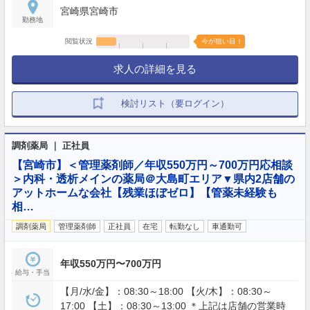
宮崎県宮崎市
あり 【年間休日】120日
勤務地
閲覧状況
今が狙い目！
求人の詳細を見る
検討リスト（要ログイン）
調剤薬局 ｜ 正社員
【宮崎市】＜管理薬剤師／年収550万円～700万円応相談
＞内科・透析メインの薬局＠大島町エリア▼県内2店舗の
アットホームな会社【残業ほぼゼロ】【管薬未経験も
相…
調剤薬局
管理薬剤師
正社員
在宅
転勤なし
車通勤可
年収550万円〜700万円
給与・手当
【月/水/金】：08:30～18:00 【火/木】：08:30～
17:00 【土】：08:30～13:00 ＊上記は店舗の営業時