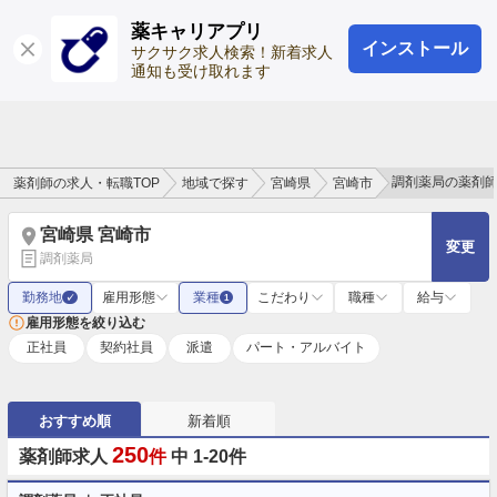
薬キャリアプリ
インストール
ログイン
会員登録
サクサク求人検索！新着求人
通知も受け取れます
調剤薬局の薬剤
薬剤師の求人・転職TOP
地域で探す
宮崎県
宮崎市
宮崎県 宮崎市
変更
調剤薬局
勤務地
雇用形態
業種
こだわり
職種
給与
✓
1
雇用形態を絞り込む
正社員
契約社員
派遣
パート・アルバイト
おすすめ順
新着順
250
薬剤師求人
件
中 1-20件