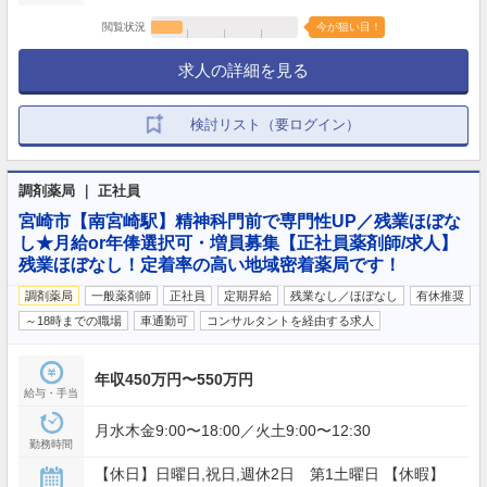
閲覧状況
今が狙い目！
求人の詳細を見る
検討リスト（要ログイン）
調剤薬局 ｜ 正社員
宮崎市【南宮崎駅】精神科門前で専門性UP／残業ほぼな
し★月給or年俸選択可・増員募集【正社員薬剤師/求人】
残業ほぼなし！定着率の高い地域密着薬局です！
調剤薬局
一般薬剤師
正社員
定期昇給
残業なし／ほぼなし
有休推奨
～18時までの職場
車通勤可
コンサルタントを経由する求人
年収450万円〜550万円
給与・手当
月水木金9:00〜18:00／火土9:00〜12:30
勤務時間
【休日】日曜日,祝日,週休2日 第1土曜日 【休暇】