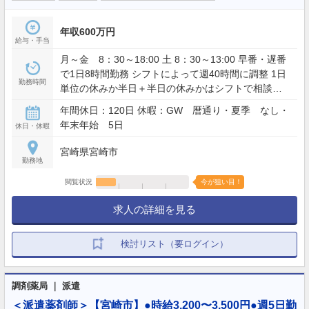
年収600万円
給与・手当
月～金 8：30～18:00 土 8：30～13:00 早番・遅番
で1日8時間勤務 シフトによって週40時間に調整 1日
勤務時間
単位の休みか半日＋半日の休みかはシフトで相談可
能
年間休日：120日 休暇：GW 暦通り・夏季 なし・
年末年始 5日
休日・休暇
宮崎県宮崎市
勤務地
閲覧状況
今が狙い目！
求人の詳細を見る
検討リスト（要ログイン）
調剤薬局 ｜ 派遣
＜派遣薬剤師＞【宮崎市】●時給3,200〜3,500円●週5日勤