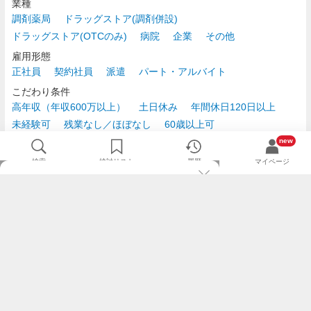
業種
調剤薬局
ドラッグストア(調剤併設)
ドラッグストア(OTCのみ)
病院
企業
その他
雇用形態
正社員
契約社員
派遣
パート・アルバイト
こだわり条件
高年収（年収600万以上）
土日休み
年間休日120日以上
未経験可
残業なし／ほぼなし
60歳以上可
時給2,500円以上
new
検索
検討リスト
履歴
マイページ
TOP
m3.comログインで
求人探しがもっと便利に
最近チェックした求人一覧
薬剤師の転職成功ガイド
希望に合う新着求人を通知
コンサルタントに転職相談
人気求人を通知メールで逃さずキャッチ
検討中の求人を保存
利用規約
個人情報の取り扱いについて
求人をキープして、比較・検討できる
応募フォームの入力が簡単に
基本情報の入力省略で即応募完了