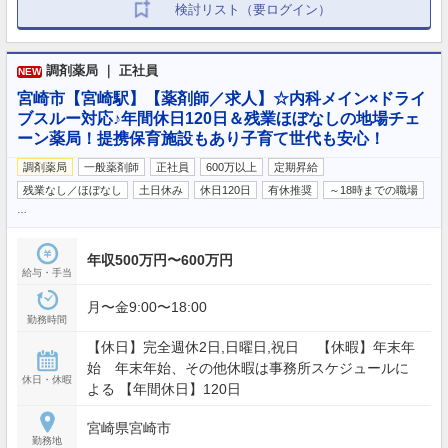
検討リスト（要ログイン）
調剤薬局 ｜ 正社員
NEW
宮崎市【宮崎駅】【薬剤師／求人】☆内科メイン×ドライ
ブスルー対応♪年間休日120日＆残業ほぼなしの地場チェ
ーン薬局！提携保育施設もあり子育て世代も安心！
調剤薬局
一般薬剤師
正社員
600万以上
定期昇給
残業なし／ほぼなし
土日休み
休日120日
有休推奨
～18時までの職場
…
年収500万円〜600万円
給与・手当
月〜金9:00〜18:00
勤務時間
【休日】完全週休2日,日曜日,祝日 【休暇】年末年
始 年末年始、その他休暇は事務所スケジュールに
休日・休暇
よる 【年間休日】120日
宮崎県宮崎市
勤務地