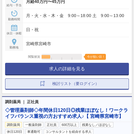
月給40万円〜45万円
給与・手当
月・火・水・木・金 9:00～18:00 土 9:00～13:00
勤務時間
日・祝
休日・休暇
宮崎県宮崎市
勤務地
閲覧状況
今が狙い目！
求人の詳細を見る
検討リスト（要ログイン）
調剤薬局 ｜ 正社員
◇管理薬剤師◇年間休日120日◎残業ほぼなし！ワークラ
イフバランス重視の方おすすめ求人♪【 宮崎県宮崎市】
調剤薬局
一般薬剤師
正社員
600万以上
残業なし／ほぼなし
休日120日
車通勤可
コンサルタントを経由する求人