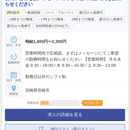
らせください
調剤薬局
一般薬剤師
パート・アルバイト
週1日から勤務可
～16時までの職場
～17時までの職場
～18時までの職場
週2日から勤務可
…
週3日から勤務可
短時間勤務(1日4h以下)
時給1,800円〜2,300円
給与・手当
営業時間内で応相談。まずはメッセージにてご希望
の勤務時間をお知らせください 【営業時間】 月火水
勤務時間
金 8:30～18:00 / 木 8:30～16:30 / 土 8:30～13:00
勤務日以外のシフト制
休日・休暇
宮崎県宮崎市
勤務地
閲覧状況
今が狙い目！
求人の詳細を見る
検討リスト（要ログイン）