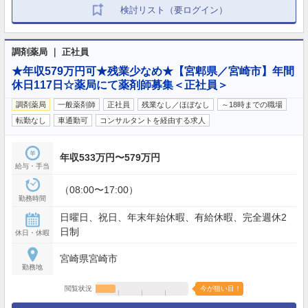
検討リスト（要ログイン）
調剤薬局 ｜ 正社員
★年収579万円可★残業少なめ★【宮郫県／宮崎市】年間
休日117日☆薬局にて薬剤師募集＜正社員＞
調剤薬局
一般薬剤師
正社員
残業なし／ほぼなし
～18時までの職場
転勤なし
車通勤可
コンサルタントを経由する求人
年収533万円〜579万円
給与・手当
（08:00〜17:00）
勤務時間
日曜日、祝日、年末年始休暇、有給休暇、完全週休2
日制
休日・休暇
宮崎県宮崎市
勤務地
閲覧状況
今が狙い目！