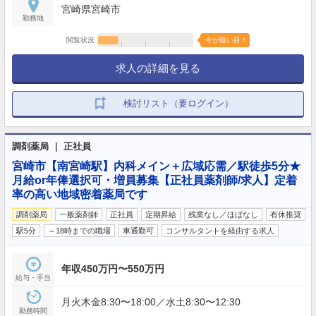
宮崎県宮崎市
勤務地
閲覧状況
今が狙い目！
求人の詳細を見る
検討リスト（要ログイン）
調剤薬局 ｜ 正社員
宮崎市【南宮崎駅】内科メイン＋広域応需／駅徒歩5分★
月給or年俸選択可・増員募集【正社員薬剤師/求人】定着
率の高い地域密着薬局です
調剤薬局
一般薬剤師
正社員
定期昇給
残業なし／ほぼなし
有休推奨
駅5分
～18時までの職場
車通勤可
コンサルタントを経由する求人
年収450万円〜550万円
給与・手当
月火木金8:30〜18:00／水土8:30〜12:30
勤務時間