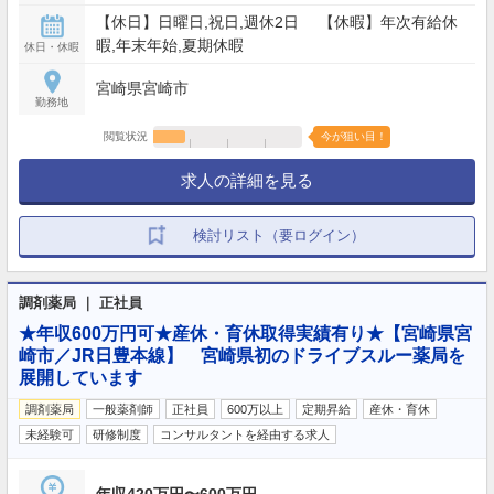
【休日】日曜日,祝日,週休2日 【休暇】年次有給休
暇,年末年始,夏期休暇
休日・休暇
宮崎県宮崎市
勤務地
閲覧状況
今が狙い目！
求人の詳細を見る
検討リスト（要ログイン）
調剤薬局 ｜ 正社員
★年収600万円可★産休・育休取得実績有り★【宮崎県宮
崎市／JR日豊本線】 宮崎県初のドライブスルー薬局を
展開しています
調剤薬局
一般薬剤師
正社員
600万以上
定期昇給
産休・育休
未経験可
研修制度
コンサルタントを経由する求人
年収420万円〜600万円