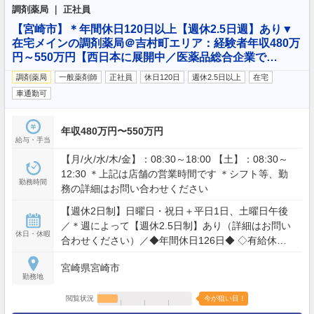
調剤薬局 ｜ 正社員
【宮崎市】＊年間休日120日以上【週休2.5日週】あり▼
在宅メインの調剤薬局＠吉村町エリア：経験者年収480万
円～550万円【西日本に展開中／医薬品総合企業で…
調剤薬局
一般薬剤師
正社員
休日120日
週休2.5日以上
在宅
車通勤可
年収480万円〜550万円
給与・手当
【月/火/水/木/金】：08:30～18:00 【土】：08:30～
12:30 ＊上記は店舗の営業時間です ＊シフト等、勤
勤務時間
務の詳細はお問い合わせください
【週休2日制】日曜日・祝日＋平日1日、土曜日午後
／＊週によって【週休2.5日制】あり（詳細はお問い
休日・休暇
合わせください）／◆年間休日126日◆ ◇有給休暇
◇夏季休暇◇年末年始休暇◇産前産後休暇◇育児休
宮崎県宮崎市
暇◇介護休暇
勤務地
閲覧状況
今が狙い目！