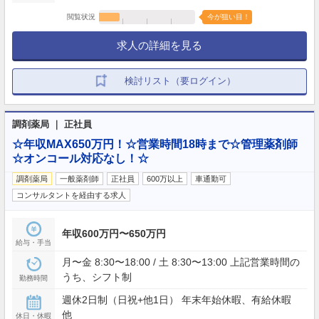
閲覧状況
今が狙い目！
求人の詳細を見る
検討リスト（要ログイン）
調剤薬局 ｜ 正社員
☆年収MAX650万円！☆営業時間18時まで☆管理薬剤師
☆オンコール対応なし！☆
調剤薬局
一般薬剤師
正社員
600万以上
車通勤可
コンサルタントを経由する求人
年収600万円〜650万円
給与・手当
月〜金 8:30〜18:00 / 土 8:30〜13:00 上記営業時間の
うち、シフト制
勤務時間
週休2日制（日祝+他1日） 年末年始休暇、有給休暇
他
休日・休暇