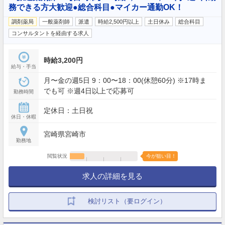
務できる方大歓迎●総合科目●マイカー通勤OK！
調剤薬局
一般薬剤師
派遣
時給2,500円以上
土日休み
総合科目
コンサルタントを経由する求人
時給3,200円
給与・手当
月〜金の週5日 9：00〜18：00(休憩60分) ※17時ま
でも可 ※週4日以上で応募可
勤務時間
定休日：土日祝
休日・休暇
宮崎県宮崎市
勤務地
閲覧状況
今が狙い目！
求人の詳細を見る
検討リスト（要ログイン）