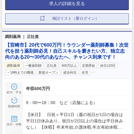
求人の詳細を見る
検討リスト（要ログイン）
調剤薬局 ｜ 正社員
【宮崎市】20代で600万円！ラウンダー薬剤師募集！次世
代を担う薬剤師必見！自己スキルを磨きたい方、独立志
向のある20〜30代のあなたへ、チャンス到来です！
調剤薬局
一般薬剤師
正社員
600万以上
定期昇給
休日120日
…
～18時までの職場
新規オープン
総合科目
在宅
年収600万円
給与・手当
9：00〜18：00 など（店舗による）
勤務時間
【休日】 日祝＋平日1日（週の祝日が1日の場合は
平日1日休みあり。祝日が2日以上の場合は平日休み
休日・休暇
なし） 【休暇】年末年始,介護休暇,年次有給休暇,産
前産後休暇,育児休暇,慶弔休暇 イノベーション休暇