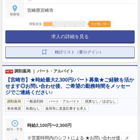
宮崎県宮崎市
勤務地
閲覧状況
今が狙い目！
求人の詳細を見る
検討リスト（要ログイン）
調剤薬局 ｜ パート・アルバイト
NEW
【宮崎市】★時給最大2,300円/パート募集★ご経験を活か
せます◎お問い合わせ後、ご希望の勤務時間をメッセー
ジでご連絡ください♪
調剤薬局
一般薬剤師
パート・アルバイト
残業なし／ほぼなし
有休推奨
転勤なし
薬局等に直接応募する求人
時給2,100円〜2,300円
給与・手当
※営業時間内のシフトによる ★お問い合わせ後、メ