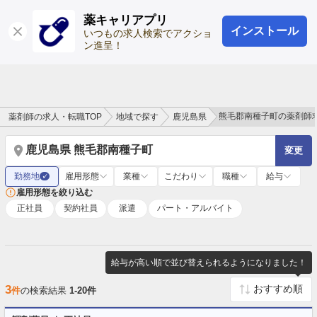
薬キャリアプリ
インストール
ログイン
会員登録
いつもの求人検索でアクショ
ン進呈！
熊毛郡南種子町の薬剤師
薬剤師の求人・転職TOP
地域で探す
鹿児島県
鹿児島県 熊毛郡南種子町
変更
勤務地
雇用形態
業種
こだわり
職種
給与
✓
雇用形態を絞り込む
正社員
契約社員
派遣
パート・アルバイト
給与が高い順で並び替えられるようになりました！
3
件
の検索結果
1-20件