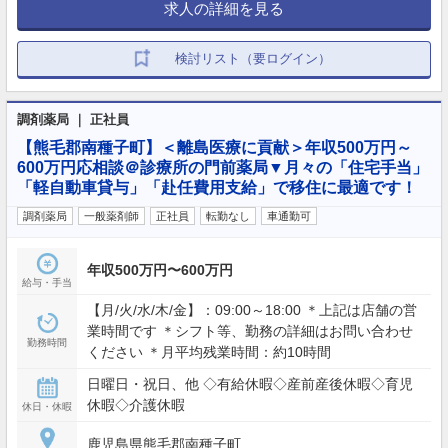
求人の詳細を見る
検討リスト（要ログイン）
調剤薬局 ｜ 正社員
【熊毛郡南種子町】＜離島医療に貢献＞年収500万円～
600万円応相談＠診療所の門前薬局▼月々の「住宅手当」
「軽自動車貸与」「赴任費用支給」で移住に最適です！
調剤薬局
一般薬剤師
正社員
転勤なし
車通勤可
年収500万円〜600万円
給与・手当
【月/火/水/木/金】：09:00～18:00 ＊上記は店舗の営
業時間です ＊シフト等、勤務の詳細はお問い合わせ
勤務時間
ください ＊月平均残業時間：約10時間
日曜日・祝日、他 ◇有給休暇◇産前産後休暇◇育児
休暇◇介護休暇
休日・休暇
鹿児島県熊毛郡南種子町