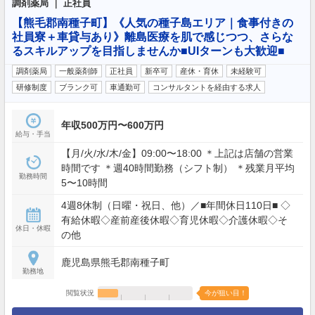
調剤薬局 ｜ 正社員
【熊毛郡南種子町】《人気の種子島エリア｜食事付きの
社員寮＋車貸与あり》離島医療を肌で感じつつ、さらな
るスキルアップを目指しませんか■UIターンも大歓迎■
調剤薬局
一般薬剤師
正社員
新卒可
産休・育休
未経験可
研修制度
ブランク可
車通勤可
コンサルタントを経由する求人
年収500万円〜600万円
給与・手当
【月/火/水/木/金】09:00〜18:00 ＊上記は店舗の営業
時間です ＊週40時間勤務（シフト制） ＊残業月平均
勤務時間
5〜10時間
4週8休制（日曜・祝日、他）／■年間休日110日■ ◇
有給休暇◇産前産後休暇◇育児休暇◇介護休暇◇そ
休日・休暇
の他
鹿児島県熊毛郡南種子町
勤務地
閲覧状況
今が狙い目！