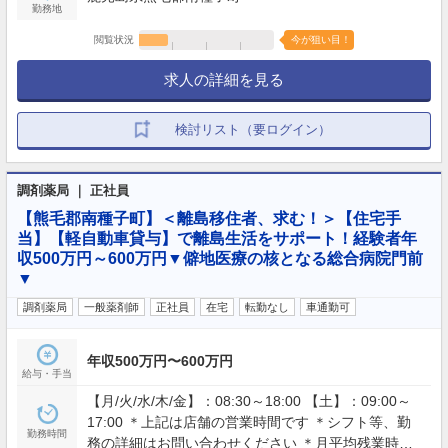
勤務地
閲覧状況
今が狙い目！
求人の詳細を見る
検討リスト（要ログイン）
調剤薬局 ｜ 正社員
【熊毛郡南種子町】＜離島移住者、求む！＞【住宅手
当】【軽自動車貸与】で離島生活をサポート！経験者年
収500万円～600万円▼僻地医療の核となる総合病院門前
▼
調剤薬局
一般薬剤師
正社員
在宅
転勤なし
車通勤可
年収500万円〜600万円
給与・手当
【月/火/水/木/金】：08:30～18:00 【土】：09:00～
17:00 ＊上記は店舗の営業時間です ＊シフト等、勤
勤務時間
務の詳細はお問い合わせください ＊月平均残業時