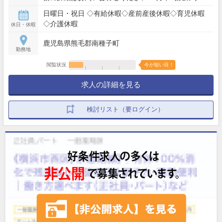
間：約10時間
日曜日・祝日 ◇有給休暇◇産前産後休暇◇育児休暇
◇介護休暇
休日・休暇
鹿児島県熊毛郡南種子町
勤務地
閲覧状況
今が狙い目！
求人の詳細を見る
検討リスト（要ログイン）