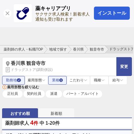
薬キャリアプリ
インストール
ログイン
会員登録
サクサク求人検索！新着求人
通知も受け取れます
ドラッグストア
薬剤師の求人・転職TOP
地域で探す
香川県
観音寺市
香川県 観音寺市
変更
ドラッグストア(調剤併設)
勤務地
雇用形態
業種
こだわり
職種
給与
✓
1
雇用形態を絞り込む
正社員
契約社員
派遣
パート・アルバイト
おすすめ順
新着順
4
薬剤師求人
件
中 1-20件