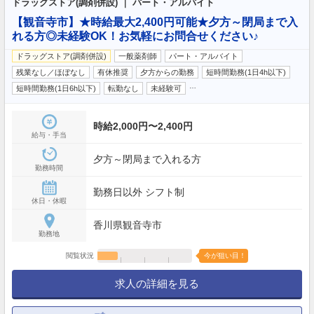
ドラッグストア(調剤併設) ｜ パート・アルバイト
【観音寺市】★時給最大2,400円可能★夕方～閉局まで入
れる方◎未経験OK！お気軽にお問合せください♪
ドラッグストア(調剤併設)
一般薬剤師
パート・アルバイト
残業なし／ほぼなし
有休推奨
夕方からの勤務
短時間勤務(1日4h以下)
…
短時間勤務(1日6h以下)
転勤なし
未経験可
時給2,000円〜2,400円
給与・手当
夕方～閉局まで入れる方
勤務時間
勤務日以外 シフト制
休日・休暇
香川県観音寺市
勤務地
閲覧状況
今が狙い目！
求人の詳細を見る