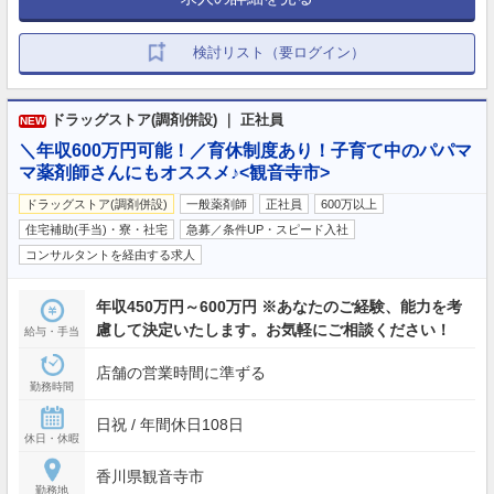
検討リスト（要ログイン）
ドラッグストア(調剤併設) ｜ 正社員
NEW
＼年収600万円可能！／育休制度あり！子育て中のパパマ
マ薬剤師さんにもオススメ♪<観音寺市>
ドラッグストア(調剤併設)
一般薬剤師
正社員
600万以上
住宅補助(手当)・寮・社宅
急募／条件UP・スピード入社
コンサルタントを経由する求人
年収450万円～600万円 ※あなたのご経験、能力を考
慮して決定いたします。お気軽にご相談ください！
給与・手当
店舗の営業時間に準ずる
勤務時間
日祝 / 年間休日108日
休日・休暇
香川県観音寺市
勤務地