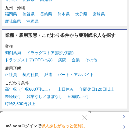
九州・沖縄
福岡県
佐賀県
長崎県
熊本県
大分県
宮崎県
鹿児島県
沖縄県
業種・雇用形態・こだわり条件から薬剤師求人を探す
業種
調剤薬局
ドラッグストア(調剤併設)
ドラッグストア(OTCのみ)
病院
企業
その他
雇用形態
正社員
契約社員
派遣
パート・アルバイト
こだわり条件
高年収（年収600万以上）
土日休み
年間休日120日以上
未経験可
残業なし／ほぼなし
60歳以上可
時給2,500円以上
TOP
m3.comログインで
求人探しがもっと便利に
最近チェックした求人一覧