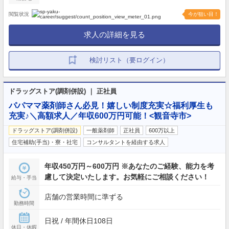
閲覧状況
今が狙い目！
求人の詳細を見る
検討リスト（要ログイン）
ドラッグストア(調剤併設) ｜ 正社員
パパママ薬剤師さん必見！嬉しい制度充実☆福利厚生も
充実♪＼高額求人／年収600万円可能！<観音寺市>
ドラッグストア(調剤併設)
一般薬剤師
正社員
600万以上
住宅補助(手当)・寮・社宅
コンサルタントを経由する求人
年収450万円～600万円 ※あなたのご経験、能力を考
慮して決定いたします。お気軽にご相談ください！
給与・手当
店舗の営業時間に準ずる
勤務時間
日祝 / 年間休日108日
休日・休暇