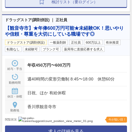
検討リスト（要ログイン）
ドラッグストア(調剤併設) ｜ 正社員
【観音寺市】★年俸600万円可能★未経験OK！思いやり
や信頼・尊重を大切にしている職場です◎
ドラッグストア(調剤併設)
一般薬剤師
正社員
600万以上
有休推奨
転勤なし
未経験可
ブランク可
薬局等に直接応募する求人
年収450万円〜600万円
給与・手当
週40時間の変形労働制 8:45〜18:00 休憩60分
勤務時間
日祝、ほか 有給休暇
休日・休暇
香川県観音寺市
勤務地
閲覧状況
今が狙い目！
求人の詳細を見る